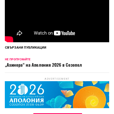
Първи епизод на „Божиите чудовища“ вече е
наличен за стрийминг в HBO Max, а нови
епизоди ще дебютират всеки петък до финала
на 4 септември.
Сподели
СВЪРЗАНИ ПУБЛИКАЦИИ
НЕ ПРОПУСКАЙТЕ
„Ахинора“ на Аполония 2026 в Созопол
ADVERTISEMENT