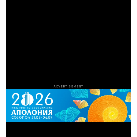
поредицата е Ерик Гуд, а изпълнителни продуценти
са Джереми Макбрайд, Ерик Гуд, Хари Го, Емили
Озбърн, Никол Стот, Роналд Бронстийн, Ели Буш,
Джош Сафди и Кевин Турен. Коизпълнителни
продуценти са Харисън Крайс и Мариса Торес
Ериксън. Продуценти са Том Петерсен, Джеймс Лиу,
Лиса Ривера, Кали Барлоу, Чарлз Дивак, Ейдриън
Гитс и Даниел Джонсън. За HBO изпълнителни
продуценти са Нанси Ейбрахам, Лиса Хелър и Тина
Нгуен.
ADVERTISEMENT