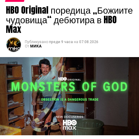
HBO Original поредица „Божиите
чудовища“ дебютира в HBO
Max
Публикувано
преди 9 часа
на
07.08.2026
От
МИКА