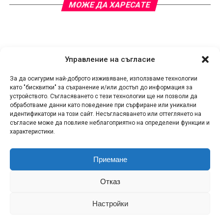
МОЖЕ ДА ХАРЕСАТЕ
Управление на съгласие
За да осигурим най-доброто изживяване, използваме технологии
като "бисквитки" за съхранение и/или достъп до информация за
устройството. Съгласяването с тези технологии ще ни позволи да
обработваме данни като поведение при сърфиране или уникални
идентификатори на този сайт. Несъгласяването или оттеглянето на
съгласие може да повлияе неблагоприятно на определени функции и
характеристики.
Приемане
КОНТАКТИ
СПОДЕЛИ НОВИНА!
ЗА НАС
Отказ
ПОЛИТИКА ЗА ПОВЕРИТЕЛНОСТ
ПОЛИТИКА ЗА БИСКВИТКИ (ЕС)
RSS
Настройки