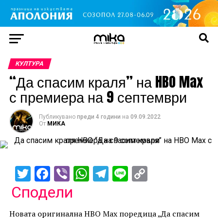
КУЛТУРА
“Да спасим краля” на HBO Max
с премиера на 9 септември
Публикувано
преди 4 години
на
09.09.2022
От
МИКА
Twitter
Facebook
Viber
WhatsApp
Telegram
Line
Copy
Link
Сподели
Новата оригинална HBO Max поредица „Да спасим