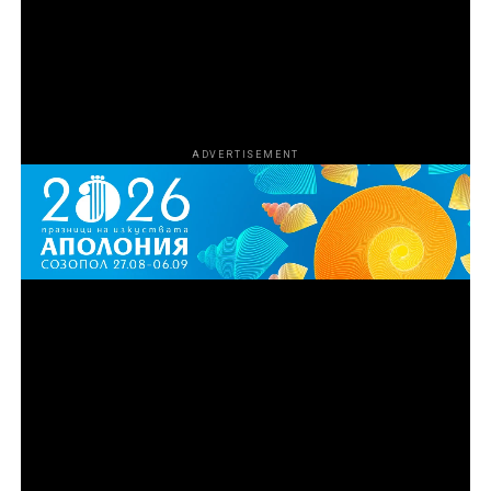
разрастването на операцията и усложняването на
схемата Агенцията за борба с наркотиците на САЩ
започва да затяга примката около участниците, за да
сложи край на дейността им.
ADVERTISEMENT
Епизод 3
Синът на Рей, Майк Ван Ностранд, се опитва да
превърне семейния бизнес в легитимна
международна империя за внос и износ,
превръщайки влечугите в доходоносна световна
стока. Но когато баща му се завръща, той отново го