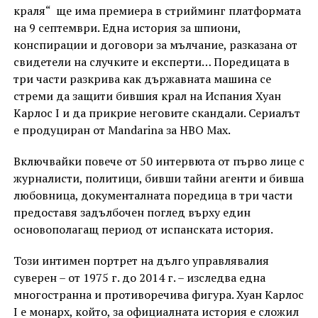
краля“ ще има премиера в стрийминг платформата
на 9 септември. Една история за шпиони,
конспирации и договори за мълчание, разказана от
свидетели на случките и експерти… Поредицата в
три части разкрива как държавната машина се
стреми да защити бившия крал на Испания Хуан
Карлос I и да прикрие неговите скандали. Сериалът
е продуциран от Mandarina за HBO Max.
Включвайки повече от 50 интервюта от първо лице с
журналисти, политици, бивши тайни агенти и бивша
любовница, документалната поредица в три части
предоставя задълбочен поглед върху един
основополагащ период от испанската история.
Този интимен портрет на дълго управлявалия
суверен – от 1975 г. до 2014 г. – изследва една
многостранна и противоречива фигура. Хуан Карлос
I е монарх, който, за официалната история е сложил