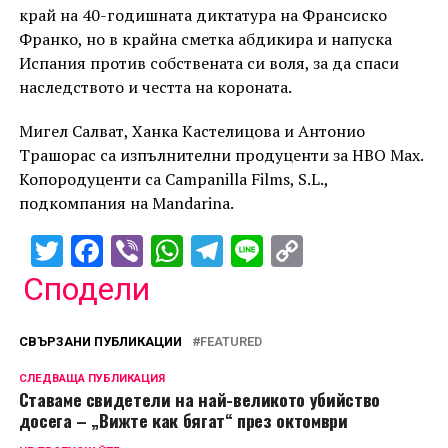
край на 40-годишната диктатура на Франсиско
Франко, но в крайна сметка абдикира и напуска
Испания против собствената си воля, за да спаси
наследството и честта на короната.
Мигел Салват, Ханка Кастелицова и Антонио
Трашорас са изпълнителни продуценти за HBO Max.
Копородуценти са Campanilla Films, S.L.,
подкомпания на Mandarina.
Twitter
Facebook
Viber
WhatsApp
Telegram
Line
Copy
Link
Сподели
СВЪРЗАНИ ПУБЛИКАЦИИ
FEATURED
СЛЕДВАЩА ПУБЛИКАЦИЯ
Ставаме свидетели на най-великото убийство
досега – „Вижте как бягат“ през октомври