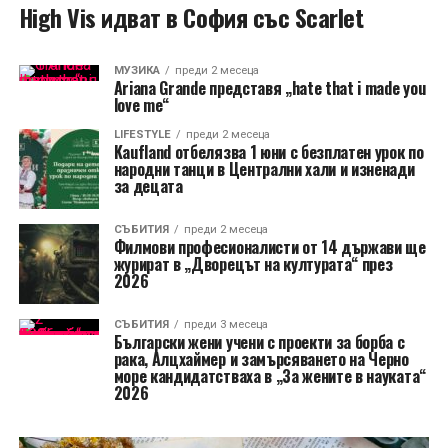
High Vis идват в София със Scarlet
МУЗИКА
преди 2 месеца
Ariana Grande представя „hate that i made you
love me“
LIFESTYLE
преди 2 месеца
Kaufland отбелязва 1 юни с безплатен урок по
народни танци в Централни хали и изненади
за децата
СЪБИТИЯ
преди 2 месеца
Филмови професионалисти от 14 държави ще
журират в „Дворецът на културата“ през
2026
СЪБИТИЯ
преди 3 месеца
Български жени учени с проекти за борба с
рака, Алцхаймер и замърсяването на Черно
море кандидатстваха в „За жените в науката“
2026