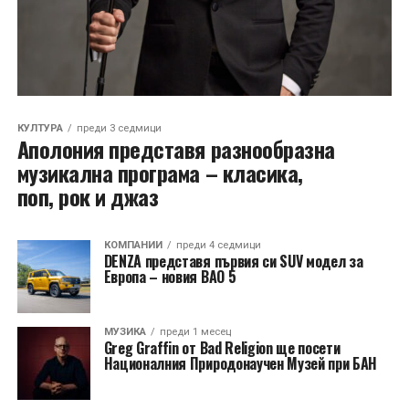
КУЛТУРА
преди 3 седмици
Аполония представя разнообразна
музикална програма – класика,
поп, рок и джаз
КОМПАНИИ
преди 4 седмици
DENZA представя първия си SUV модел за
Европа – новия BAO 5
МУЗИКА
преди 1 месец
Greg Graffin от Bad Religion ще посети
Националния Природонаучен Музей при БАН