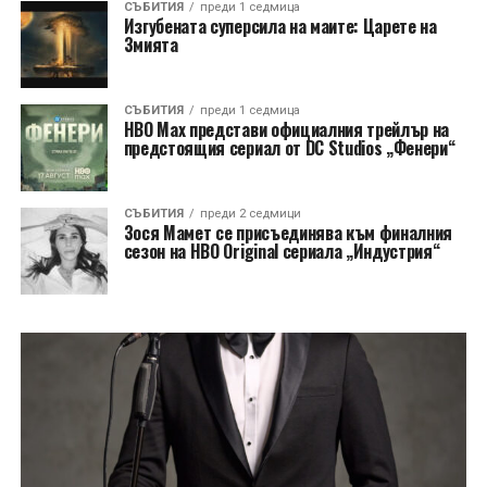
СЪБИТИЯ
преди 1 седмица
Изгубената суперсила на маите: Царете на
Змията
СЪБИТИЯ
преди 1 седмица
HBO Max представи официалния трейлър на
предстоящия сериал от DC Studios „Фенери“
СЪБИТИЯ
преди 2 седмици
Зося Мамет се присъединява към финалния
сезон на HBO Original сериала „Индустрия“