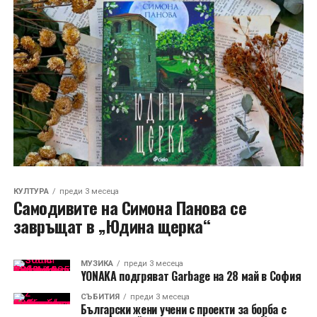
КУЛТУРА
преди 3 месеца
Самодивите на Симона Панова се
завръщат в „Юдина щерка“
МУЗИКА
преди 3 месеца
YONAKA подгряват Garbage на 28 май в София
СЪБИТИЯ
преди 3 месеца
Български жени учени с проекти за борба с