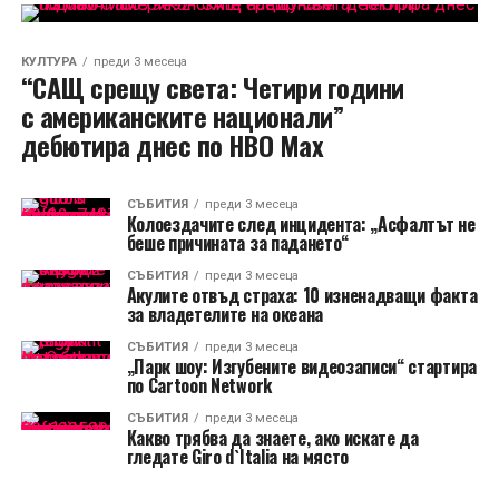
КУЛТУРА
преди 3 месеца
“САЩ срещу света: Четири години
с американските национали”
дебютира днес по HBO Max
СЪБИТИЯ
преди 3 месеца
Колоездачите след инцидента: „Асфалтът не
беше причината за падането“
СЪБИТИЯ
преди 3 месеца
Акулите отвъд страха: 10 изненадващи факта
за владетелите на океана
СЪБИТИЯ
преди 3 месеца
„Парк шоу: Изгубените видеозаписи“ стартира
по Cartoon Network
СЪБИТИЯ
преди 3 месеца
Какво трябва да знаете, ако искате да
гледате Giro d`Italia на място