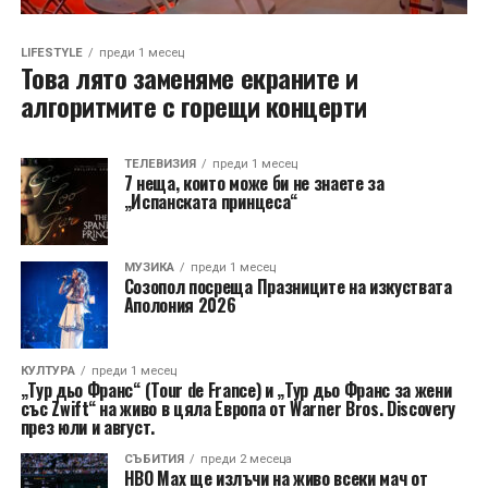
LIFESTYLE
преди 1 месец
Това лято заменяме екраните и
алгоритмите с горещи концерти
ТЕЛЕВИЗИЯ
преди 1 месец
7 неща, които може би не знаете за
„Испанската принцеса“
МУЗИКА
преди 1 месец
Созопол посреща Празниците на изкуствата
Аполония 2026
КУЛТУРА
преди 1 месец
„Тур дьо Франс“ (Tour de France) и „Тур дьо Франс за жени
със Zwift“ на живо в цяла Европа от Warner Bros. Discovery
през юли и август.
СЪБИТИЯ
преди 2 месеца
HBO Max ще излъчи на живо всеки мач от