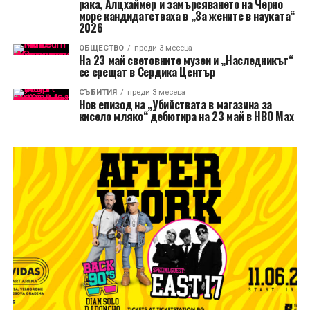
рака, Алцхаймер и замърсяването на Черно
море кандидатстваха в „За жените в науката“
2026
ОБЩЕСТВО
преди 3 месеца
На 23 май световните музеи и „Наследникът“
се срещат в Сердика Център
СЪБИТИЯ
преди 3 месеца
Нов епизод на „Убийствата в магазина за
кисело мляко“ дебютира на 23 май в HBO Max