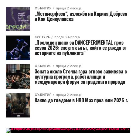
СЪБИТИЯ
преди 2 месеца
„Метаморфози“, изложба на Карина Добрева
и Кая Ценкуловска
КУЛТУРА
преди 2 месеца
„Последен шанс за DANCEPERIMENTAL през
сезон 2026: спектакълът, който се ражда от
историите на публиката“
СЪБИТИЯ
преди 2 месеца
Зоната около Сточна гара отново заживява с
културна програма, работилници и
международен форум за градската природа
СЪБИТИЯ
преди 2 месеца
Какво да гледаме в HBO Max през юни 2026 г.