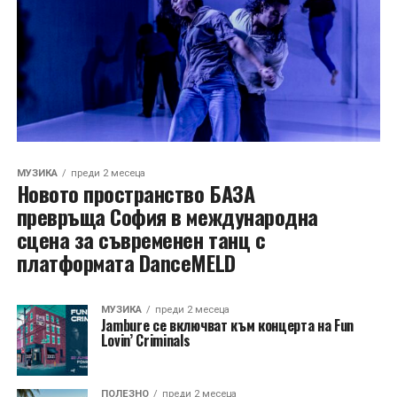
МУЗИКА
преди 2 месеца
Новото пространство БАЗА
превръща София в международна
сцена за съвременен танц с
платформата DanceMELD
МУЗИКА
преди 2 месеца
Jambure се включват към концерта на Fun
Lovin’ Criminals
ПОЛЕЗНО
преди 2 месеца