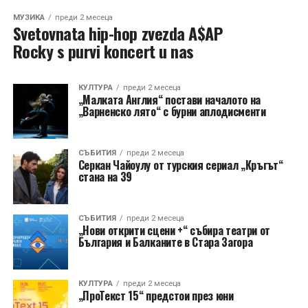
МУЗИКА
преди 2 месеца
Svetovnata hip-hop zvezda A$AP
Rocky s purvi koncert u nas
КУЛТУРА
преди 2 месеца
„Малката Англия“ постави началото на
„Варненско лято“ с бурни аплодисменти
СЪБИТИЯ
преди 2 месеца
Серкан Чайоулу от турския сериал „Кръгът“
стана на 39
СЪБИТИЯ
преди 2 месеца
„Нови открити сцени +“ събира театри от
България и Балканите в Стара Загорa
КУЛТУРА
преди 2 месеца
„ПроТекст 15“ предстои през юни