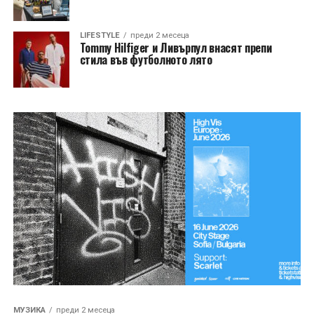
LIFESTYLE
преди 2 месеца
Tommy Hilfiger и Ливърпул внасят препи
стила във футболното лято
МУЗИКА
преди 2 месеца