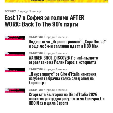
МУЗИКА
преди 3 месеца
East 17 в София за голямо AFTER
WORK: Back To The 90’s парти
СЪБИТИЯ
преди 3 месеца
Подкасти за „Игра на тронове“, „Хари Потър“
и още любими заглавия идват в HBO Max
СЪБИТИЯ
преди 3 месеца
WARNER BROS. DISCOVERY с най-пълното
отразяване на Ролан Гарос в историята
СЪБИТИЯ
преди 3 месеца
„Динозаврите“ от Giro d’Italia намериха
изгубената брачна халка след апел на
Евроспорт
СЪБИТИЯ
преди 3 месеца
Стартът в България на Giro d’Italia 2026
постигна рекордни резултати за Eurosport и
HBO Max в цяла Европа