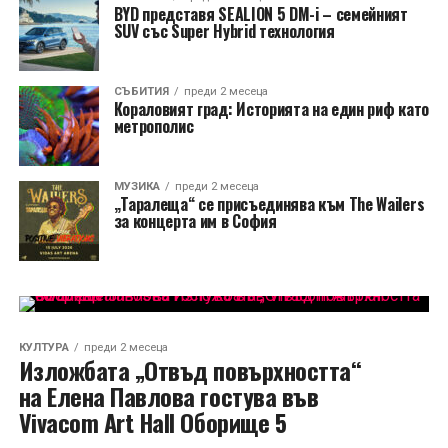
BYD представя SEALION 5 DM-i – семейният
SUV със Super Hybrid технология
СЪБИТИЯ
преди 2 месеца
Кораловият град: Историята на един риф като
метрополис
МУЗИКА
преди 2 месеца
„Таралеща“ се присъединява към The Wailers
за концерта им в София
КУЛТУРА
преди 2 месеца
Изложбата „Отвъд повърхността“
на Елена Павлова гостува във
Vivacom Art Hall Оборище 5