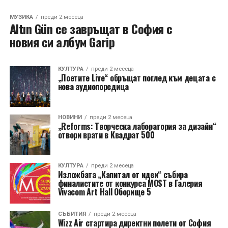
МУЗИКА
преди 2 месеца
Altın Gün се завръщат в София с
новия си албум Garip
КУЛТУРА
преди 2 месеца
„Поетите Live“ обръщат поглед към децата с
нова аудиопоредица
НОВИНИ
преди 2 месеца
„Reforms: Творческа лаборатория за дизайн“
отвори врати в Квадрат 500
КУЛТУРА
преди 2 месеца
Изложбата „Капитал от идеи“ събира
финалистите от конкурса MOST в Галерия
Vivacom Art Hall Оборище 5
СЪБИТИЯ
преди 2 месеца
Wizz Air стартира директни полети от София