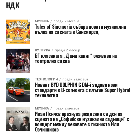
НДК
МУЗИКА
преди 2 месеца
Tales of Sinemoria събира новата музикална
вълна на сцената в Синеморец
КУЛТУРА
преди 2 месеца
БГ класиката „Дами канят“ оживява на
театрална сцена
TЕХНОЛОГИИ
преди 2 месеца
Новият BYD DOLPHIN G DM-i задава нови
стандарти в B-сегмента с плъгин Super Hybrid
технология
МУЗИКА
преди 2 месеца
Иван Пенчев празнува рождения си ден на
сцената на „Софийски музикални седмици“ с
концерт между вековете с пианиста Иля
Овчинников