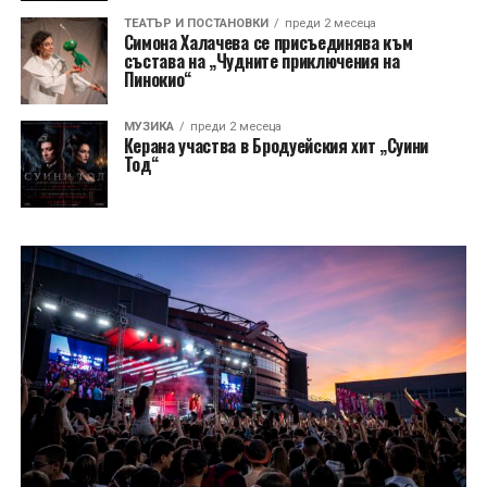
ТЕАТЪР И ПОСТАНОВКИ
преди 2 месеца
Симона Халачева се присъединява към
състава на „Чудните приключения на
Пинокио“
МУЗИКА
преди 2 месеца
Керана участва в Бродуейския хит „Суини
Тод“