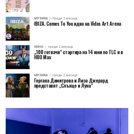
МУЗИКА
преди 2 месеца
IBIZA. Comes To You идва на Vidas Art Arena
КИНО
преди 2 месеца
„100 готвачи“ стартира на 14 юни по TLC и в
HBO Max
МУЗИКА
преди 2 месеца
Гергана Димитрова и Лиза Джерард
представят „Слънце и Луна“