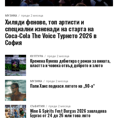
МУЗИКА
преди 2 месеца
Хиляди фенове, топ артисти и
специални изненади на старта на
Coca-Cola The Voice Турнето 2026 в
София
КУЛТУРА
преди 2 месеца
Кремена Кунева дебютира с роман за вината,
властта и човека отвъд доброто и злото
МУЗИКА
преди 2 месеца
Папи Ханс поднася лятото на „90-а“
СЪБИТИЯ
преди 2 месеца
Wine & Spirits Fest Burgas 2026 завладява
Бургас от 24 до 26 юли това лято