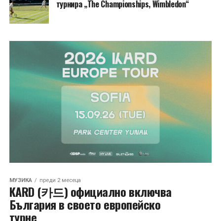
турнира „The Championships, Wimbledon“
МУЗИКА
преди 2 месеца
KARD (카드) официално включва
България в своето европейско
турне