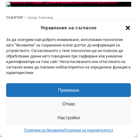
СЪБИТИЯ
преди 3 месеца
Къде да заведем децата си през
Управление на съгласие
май? Театър София с два
вълшебни спектакъла
За да осигурим най-доброто изживяване, използваме технологии
като "бисквитки" за съхранение и/или достъп до информация за
устройството. Съгласяването с тези технологии ще ни позволи да
обработваме данни като поведение при сърфиране или уникални
КИНО
преди 3 месеца
„Брулени хълмове“ със стрийминг премиера
идентификатори на този сайт. Несъгласяването или оттеглянето на
на 1 май в HBO Max
съгласие може да повлияе неблагоприятно на определени функции и
характеристики.
СЪБИТИЯ
преди 3 месеца
Българските коментатори по Eurosport и HBO
Max за Giro d’Italia
Приемане
СЪБИТИЯ
преди 3 месеца
Всеки етап от Гранд тур ще бъде показан на
Отказ
живо в цяла Европа по HBO Max, Eurosport и
TNT Sports
Настройки
СЪБИТИЯ
преди 3 месеца
“Stuart Fails to Save the Universe” през юли в
HBO Max
Политика за бисквитки
Политика за поверителност