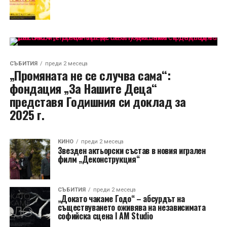
СЪБИТИЯ
преди 2 месеца
„Промяната не се случва сама“:
фондация „За Нашите Деца“
представя Годишния си доклад за
2025 г.
КИНО
преди 2 месеца
Звезден актьорски състав в новия игрален
филм „Деконструкция“
СЪБИТИЯ
преди 2 месеца
„Докато чакаме Годо“ – абсурдът на
съществуването оживява на независимата
софийска сцена I AM Studio