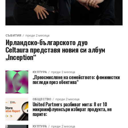
СЪБИТИЯ
преди 2 месеца
Ирландско-българското дуо
Celtaura представя новия си албум
„Inception“
КУЛТУРА
преди 2 месеца
„Преосмисляне на семейството: феминистки
погледи през обектива“
ОБЩЕСТВО
преди 2 месеца
United Partners разбиват мита: 8 от 10
микроинфлуенсъри избират продукта, не
парите:
КУЛТУРА
преди 2 месеца