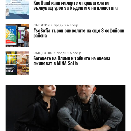
Kaufland кани малките откриватели на
вълнуващ урок за бъдещето на планетата
СЪБИТИЯ
преди 2 месеца
#soSofia търси символите на още 8 софийски
района
ОБЩЕСТВО
преди 2 месеца
Боговете на Олимп и тайните на океана
оживяват в MINA Sofia