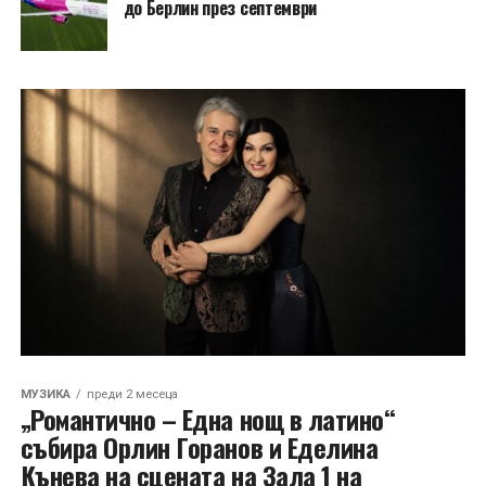
до Берлин през септември
МУЗИКА
преди 2 месеца
„Романтично – Една нощ в латино“
събира Орлин Горанов и Еделина
Кънева на сцената на Зала 1 на