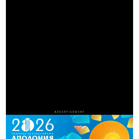
дива природа на САЩ започва да изгражда
стратегия за преследване на нарушителите.
Епизод 2
Търговецът на влечуги от Флорида Рей Ван
Ностранд разширява бизнеса си и го превръща в
част от мрачния свят на контрабандата на
наркотици и оръжия в Маями чрез връзката си с
известния „кокаинов каубой“ Марио Табрауе. С
разрастването на операцията и усложняването на
схемата Агенцията за борба с наркотиците на САЩ
започва да затяга примката около участниците, за да
сложи край на дейността им.
ADVERTISEMENT