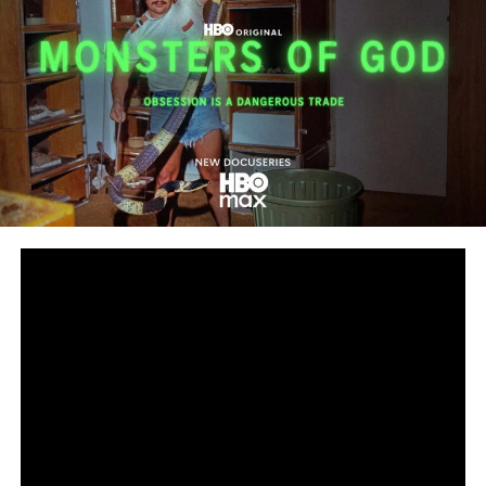
Сподели
снимка: HBO
Дързък поглед към подземния свят на нелегалната
търговия с влечуги за милиарди долари
Петсерийната документална HBO Original поредица
„Божиите чудовища“ от Goode Films, A24 и Central