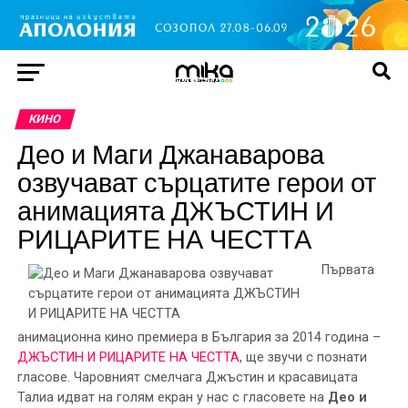
КИНО
Део и Маги Джанаварова
озвучават сърцатите герои от
анимацията ДЖЪСТИН И
РИЦАРИТЕ НА ЧЕСТТА
Първата
анимационна кино премиера в България за 2014 година –
ДЖЪСТИН И РИЦАРИТЕ НА ЧЕСТТА
, ще звучи с познати
гласове. Чаровният смелчага Джъстин и красавицата
Талиа идват на голям екран у нас с гласовете на
Део и