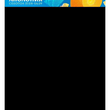
Епизод 3
Синът на Рей, Майк Ван Ностранд, се опитва да
превърне семейния бизнес в легитимна
международна империя за внос и износ,
превръщайки влечугите в доходоносна световна
стока. Но когато баща му се завръща, той отново го
въвлича в незаконната търговия и повишава
залозите с още по-екзотични животни и опасния
международен търговец Ансън Уонг.
Епизод 4
След освобождаването си от затвора Томи
Кръчфийлд се завръща в нова ера на елитна и
привидно законна търговия с влечуги – развъждане
на генетично модифицирани редки животни, които