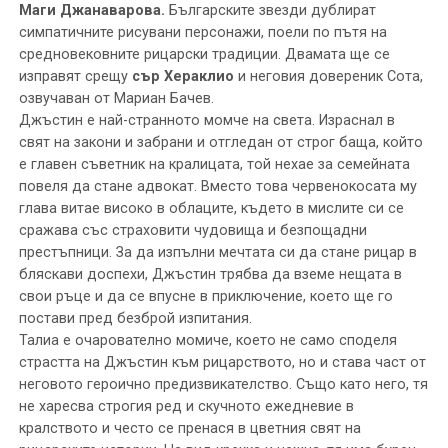
Маги Джанаварова.
Българските звезди дублират
симпатичните рисувани персонажи, поели по пътя на
средновековните рицарски традиции. Двамата ще се
изправят срещу
сър Хераклио
и неговия довереник Сота,
озвучаван от Мариан Бачев.
Джъстин е най-странното момче на света. Израснал в
свят на закони и забрани и отгледан от строг баща, който
е главен съветник на кралицата, той нехае за семейната
повеля да стане адвокат. Вместо това червенокосата му
глава витае високо в облаците, където в мислите си се
сражава със страховити чудовища и безпощадни
престъпници. За да изпълни мечтата си да стане рицар в
бляскави доспехи, Джъстин трябва да вземе нещата в
свои ръце и да се впусне в приключение, което ще го
постави пред безброй изпитания.
Талиа е очарователно момиче, което не само споделя
страстта на Джъстин към рицарството, но и става част от
неговото героично предизвикателство. Също като него, тя
не харесва строгия ред и скучното ежедневие в
кралството и често се пренася в цветния свят на