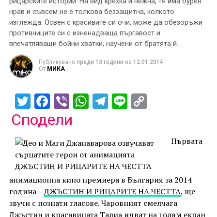
рицарските истории. На вид крехка и нежна, тя има бурен
нрав и съвсем не е толкова беззащитна, колкото
изглежда. Освен с красивите си очи, може да обезоръжи
противниците си с изненадваща пъргавост и
впечатляващи бойни хватки, научени от братята й.
Публикувано
преди 13 години
на
12.01.2014
От
МИКА
Twitter
Facebook
Viber
WhatsApp
Telegram
Line
Copy
Link
Сподели
Първата
анимационна кино премиера в България за 2014
година –
ДЖЪСТИН И РИЦАРИТЕ НА ЧЕСТТА
, ще
звучи с познати гласове. Чаровният смелчага
Джъстин и красавицата Талиа идват на голям екран