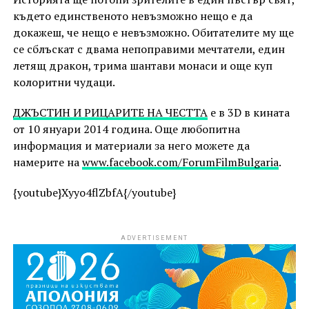
където единственото невъзможно нещо е да
докажеш, че нещо е невъзможно. Обитателите му ще
се сблъскат с двама непоправими мечтатели, един
летящ дракон, трима шантави монаси и още куп
колоритни чудаци.
ДЖЪСТИН И РИЦАРИТЕ НА ЧЕСТТА
е в 3D в кината
от 10 януари 2014 година. Още любопитна
информация и материали за него можете да
намерите на
www.facebook.com/ForumFilmBulgaria
.
{youtube}Xyyo4flZbfA{/youtube}
ADVERTISEMENT