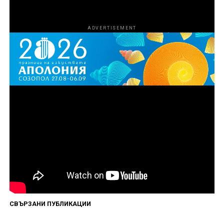
ADVERTISEMENT
Първи епизод на „Божиите чудовища“ вече е
наличен за стрийминг в HBO Max, а нови
епизоди ще дебютират всеки петък до финала
на 4 септември.
Сподели
СВЪРЗАНИ ПУБЛИКАЦИИ