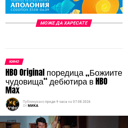
МОЖЕ ДА ХАРЕСАТЕ
КИНО
HBO Original поредица „Божиите
чудовища“ дебютира в HBO
Max
Публикувано
преди 9 часа
на
07.08.2026
От
МИКА