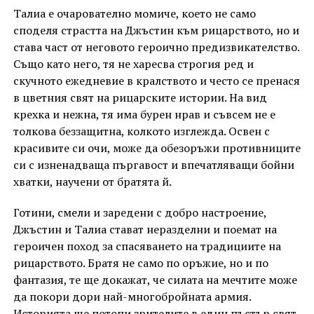
Талиа е очарователно момиче, което не само
споделя страстта на Джъстин към рицарството, но и
става част от неговото героично предизвикателство.
Също като него, тя не харесва строгия ред и
скучното ежедневие в кралството и често се пренася
в цветния свят на рицарските истории. На вид
крехка и нежна, тя има бурен нрав и съвсем не е
толкова беззащитна, колкото изглежда. Освен с
красивите си очи, може да обезоръжи противниците
си с изненадваща пъргавост и впечатляващи бойни
хватки, научени от братята й.
Готини, смели и заредени с добро настроение,
Джъстин и Талиа стават неразделни и поемат на
героичен поход за спасяването на традициите на
рицарството. Братя не само по оръжие, но и по
фантазия, те ще докажат, че силата на мечтите може
да покори дори най-многобройната армия.
Историята ще потопи зрителите в един пъстър свят,