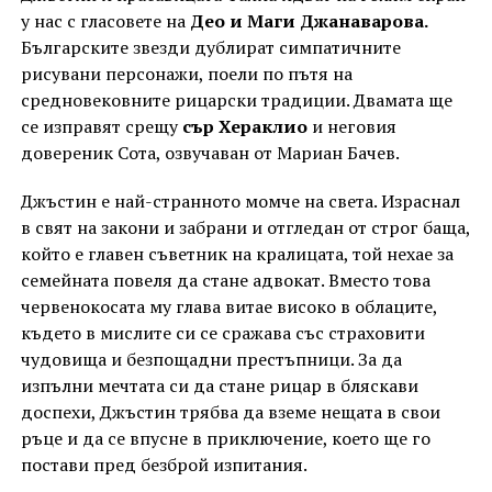
у нас с гласовете на
Део и Маги Джанаварова.
Българските звезди дублират симпатичните
рисувани персонажи, поели по пътя на
средновековните рицарски традиции. Двамата ще
се изправят срещу
сър Хераклио
и неговия
довереник Сота, озвучаван от Мариан Бачев.
Джъстин е най-странното момче на света. Израснал
в свят на закони и забрани и отгледан от строг баща,
който е главен съветник на кралицата, той нехае за
семейната повеля да стане адвокат. Вместо това
червенокосата му глава витае високо в облаците,
където в мислите си се сражава със страховити
чудовища и безпощадни престъпници. За да
изпълни мечтата си да стане рицар в бляскави
доспехи, Джъстин трябва да вземе нещата в свои
ръце и да се впусне в приключение, което ще го
постави пред безброй изпитания.