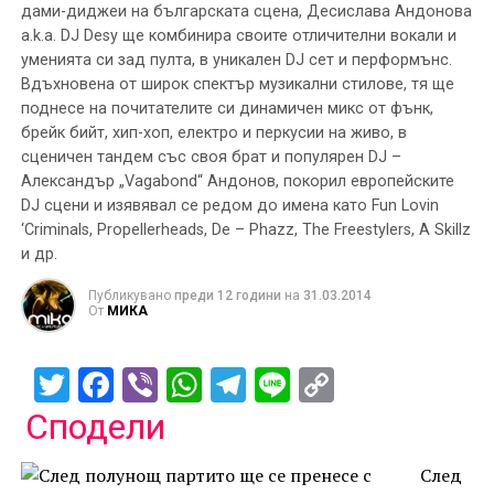
дами-диджеи на българската сцена, Десислава Андонова
a.k.a. DJ Desy ще комбинира своите отличителни вокали и
уменията си зад пулта, в уникален DJ сет и перформънс.
Вдъхновена от широк спектър музикални стилове, тя ще
поднесе на почитателите си динамичен микс от фънк,
брейк бийт, хип-хоп, електро и перкусии на живо, в
сценичен тандем със своя брат и популярен DJ –
Александър „Vagabond“ Андонов, покорил европейските
DJ сцени и изявявал се редом до имена като Fun Lovin
‘Criminals, Propellerheads, De – Phazz, The Freestylers, A Skillz
и др.
Публикувано
преди 12 години
на
31.03.2014
От
МИКА
Twitter
Facebook
Viber
WhatsApp
Telegram
Line
Copy
Link
Сподели
След