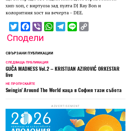
хип-хоп, с виртуоза зад пулта DJ Ray Bon и
колоритния хост на вечерта – DEE.
Twitter
Facebook
Viber
WhatsApp
Telegram
Line
Copy
Link
Сподели
СВЪРЗАНИ ПУБЛИКАЦИИ
СЛЕДВАЩА ПУБЛИКАЦИЯ
GUČA MADNESS Vol.2 – KRISTIJAN AZIROVIĆ ORKESTAR
live
НЕ ПРОПУСКАЙТЕ
Swingin’ Around The World каца в София тази събота
ADVERTISEMENT