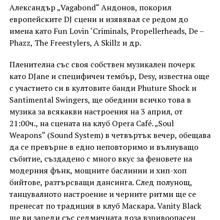
Александър „Vagabond“ Андонов, покорил
европейските DJ сцени и изявявал се редом до
имена като Fun Lovin ‘Criminals, Propellerheads, De –
Phazz, The Freestylers, A Skillz и др.
Пленителна със своя собствен музикален почерк
като DJane и специфичен тембър, Desy, известна още
с участието си в култовите банди Phuture Shock и
Santimental Swingers, ще обедини всичко това в
музика за всякакви настроения на 3 април, от
21:00ч., на сцената на клуб Opera Café. „Soul
Weapons“ (Sound System) в четвъртък вечер, обещава
да се превърне в едно неповторимо и вълнуващо
събитие, създадено с много вкус за феновете на
модерния фънк, мощните баслинии и хип-хоп
бийтове, разтърсващи дансинга. След полунощ,
танцувалното настроение и черните ритми ще се
пренесат по традиция в клуб Маскара. Vanity Black
ще ви зареди със седмичната доза взривоопасен