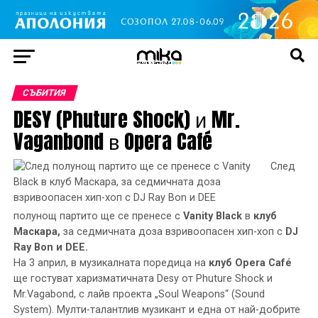
СЪБИТИЯ
DESY (Phuture Shock) и Mr.
Vaganbond в Opera Café
След
полунощ партито ще се пренесе с
Vanity Black
в
клуб
Маскара,
за седмичната доза взривоопасен хип-хоп с
DJ
Ray Bon и DEE.
На 3 април, в музикалната поредица на
клуб Opera Café
ще гостуват харизматичната Desy от Phuture Shock и
Mr.Vagabond, с лайв проекта „Soul Weapons“ (Sound
System). Мулти-талантлив музикант и една от най-добрите