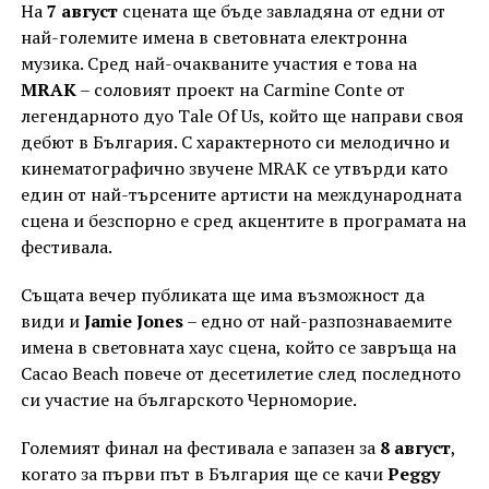
На
7 август
сцената ще бъде завладяна от едни от
най-големите имена в световната електронна
музика. Сред най-очакваните участия е това на
MRAK
– соловият проект на Carmine Conte от
легендарното дуо Tale Of Us, който ще направи своя
дебют в България. С характерното си мелодично и
кинематографично звучене MRAK се утвърди като
един от най-търсените артисти на международната
сцена и безспорно е сред акцентите в програмата на
фестивала.
Същата вечер публиката ще има възможност да
види и
Jamie Jones
– едно от най-разпознаваемите
имена в световната хаус сцена, който се завръща на
Cacao Beach повече от десетилетие след последното
си участие на българското Черноморие.
Големият финал на фестивала е запазен за
8 август
,
когато за първи път в България ще се качи
Peggy