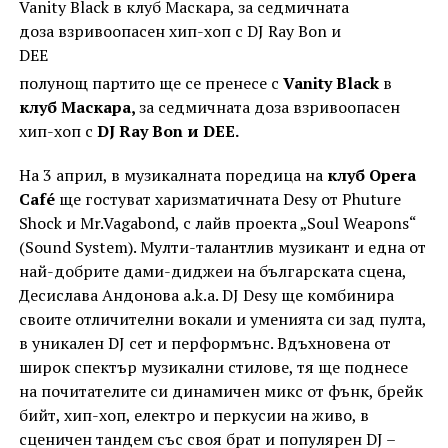
полунощ партито ще се пренесе с
Vanity Black
в
клуб Маскара,
за седмичната доза взривоопасен
хип-хоп с
DJ Ray Bon и DEE.
На 3 април, в музикалната поредица на
клуб Opera
Café
ще гостуват харизматичната Desy от Phuture
Shock и Mr.Vagabond, с лайв проекта „Soul Weapons“
(Sound System). Мулти-талантлив музикант и една от
най-добрите дами-диджеи на българската сцена,
Десислава Андонова a.k.a. DJ Desy ще комбинира
своите отличителни вокали и уменията си зад пулта,
в уникален DJ сет и перформънс. Вдъхновена от
широк спектър музикални стилове, тя ще поднесе
на почитателите си динамичен микс от фънк, брейк
бийт, хип-хоп, електро и перкусии на живо, в
сценичен тандем със своя брат и популярен DJ –