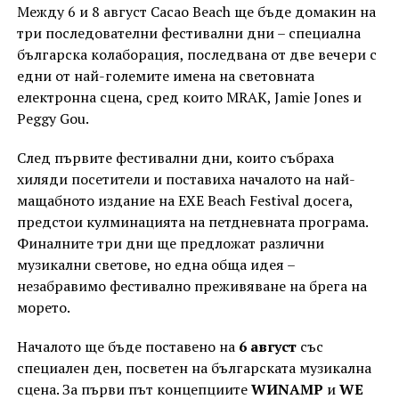
Между 6 и 8 август Cacao Beach ще бъде домакин на
три последователни фестивални дни – специална
българска колаборация, последвана от две вечери с
едни от най-големите имена на световната
електронна сцена, сред които MRAK, Jamie Jones и
Peggy Gou.
След първите фестивални дни, които събраха
хиляди посетители и поставиха началото на най-
мащабното издание на EXE Beach Festival досега,
предстои кулминацията на петдневната програма.
Финалните три дни ще предложат различни
музикални светове, но една обща идея –
незабравимо фестивално преживяване на брега на
морето.
Началото ще бъде поставено на
6 август
със
специален ден, посветен на българската музикална
сцена. За първи път концепциите
WИNAMP
и
WE