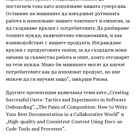
постигнем това като използваме нашата суперсила.
Оставяме на машините да извършват рутинната
работа и използваме нашите човечност и емпатия, за
да създаваме връзки с потребителите. Да разбираме
техните нужди, включително емоционални, и как
взаимодействат с нашите продукти. Изграждаме
връзки с продуктовите екипи, за да създадем нови
начини за съвместна работа и опит, които отговарят
на тези нужди. Може би машините могат да научат
потребителите как да използват продукт, но ние
можем да ги научим защо“, завърши Риона.
Другите презентации включваха теми като „Creating
Successful Users: Tactics and Experiments in Software
Onboarding“, „The Pains of Composition: How to Write
Your Best Documentation in a Collaborative World“ и
„High-quality and Consistent Content Using Docs-as-
Code Tools and Processes“.