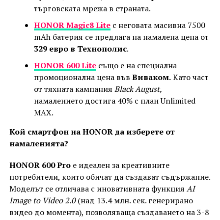
търговската мрежа в страната.
HONOR Magic8 Lite
с неговата масивна 7500
mAh батерия се предлага на намалена цена от
329 евро в Технополис
.
HONOR 600 Lite
също е на специална
промоционална цена във
Виваком.
Като част
от тяхната кампания
Black August,
намалението достига 40% с план Unlimited
MAX.
Кой смартфон на HONOR да изберете от
намаленията?
HONOR 600 Pro
е идеален за креативните
потребители, които обичат да създават съдържание.
Моделът се отличава с иновативната функция
AI
Image to Video 2.0
(над 13.4 млн. сек. генерирано
видео до момента), позволяваща създаването на 3-8