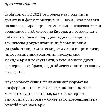
през тази година
Evolution of TC 2021 се проведе за пръв път в
дигитален формат между 9 и 11 юни. Това позволи
на още по-широк кръг от участници, излизащ извън
границите на Югоизточна Европа, да се включат в
събитието. Така за поредна година автори на
техническа документация, информационни
разработчици, технически редактори и преводачи,
информационни архитекти, продуктови
мениджъри и консултанти, както и много други
експерти се събраха, за да обменят опит и познания
в сферата.
Друга новост беше и тридневният формат на
конференцията, вместо традиционния до този
момент двудневен такъв, както и вечерната
викторина с награда – билет за конференцията на
tcworld през ноември.