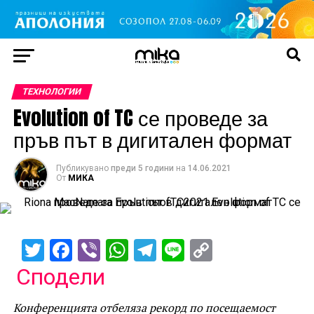
TЕХНОЛОГИИ
Evolution of TC се проведе за
пръв път в дигитален формат
Публикувано
преди 5 години
на
14.06.2021
От
МИКА
Twitter
Facebook
Viber
WhatsApp
Telegram
Line
Copy
Link
Сподели
Конференцията отбеляза рекорд по посещаемост