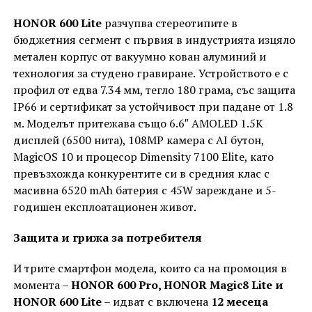
HONOR 600 Lite
разчупва стереотипите в
бюджетния сегмент с първия в индустрията изцяло
метален корпус от вакуумно кован алуминий и
технология за студено гравиране.
Устройството е с
профил от едва 7.34 мм, тегло 180 грама, със защита
IP66 и сертификат за устойчивост при падане от 1.8
м. Моделът притежава също 6.6″ AMOLED 1.5K
дисплей (6500 нита), 108MP камера с AI бутон,
MagicOS 10 и процесор Dimensity 7100 Elite, като
превъзхожда конкурентите си в средния клас с
масивна 6520 mAh батерия с 45W зареждане и 5-
годишен експлоатационен живот.
Защита и грижа за потребителя
И трите смартфон модела, които са на промоция в
момента –
HONOR 600 Pro, HONOR Magic8 Lite и
HONOR 600 Lite
– идват с включена
12 месеца