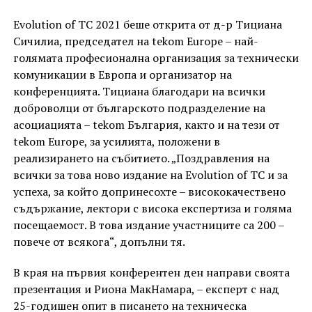
Evolution of TC 2021 беше открита от д-р Тициана
Сичилиа, председател на tekom Europe – най-
голямата професионална организация за технически
комуникации в Европа и организатор на
конференцията. Тициана благодари на всички
доброволци от българското подразделение на
асоциацията – tekom България, както и на тези от
tekom Europe, за усилията, положени в
реализирането на събитието. „Поздравления на
всички за това ново издание на Evolution of TC и за
успеха, за който допринесохте – висококачествено
съдържание, лектори с висока експертиза и голяма
посещаемост. В това издание участниците са 200 –
повече от всякога“, допълни тя.
В края на първия конферентен ден направи своята
презентация и Риона МакНамара, – експерт с над
25-годишен опит в писането на техническа