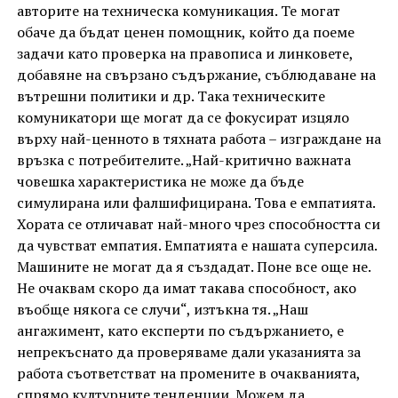
авторите на техническа комуникация. Те могат
обаче да бъдат ценен помощник, който да поеме
задачи като проверка на правописа и линковете,
добавяне на свързано съдържание, съблюдаване на
вътрешни политики и др. Така техническите
комуникатори ще могат да се фокусират изцяло
върху най-ценното в тяхната работа – изграждане на
връзка с потребителите. „Най-критично важната
човешка характеристика не може да бъде
симулирана или фалшифицирана. Това е емпатията.
Хората се отличават най-много чрез способността си
да чувстват емпатия. Емпатията е нашата суперсила.
Машините не могат да я създадат. Поне все още не.
Не очаквам скоро да имат такава способност, ако
въобще някога се случи“, изтъкна тя. „Наш
ангажимент, като експерти по съдържанието, е
непрекъснато да проверяваме дали указанията за
работа съответстват на промените в очакванията,
спрямо културните тенденции. Можем да