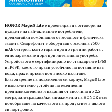
HONOR Magic8 Lite
е проектиран да отговори на
нуждите на най-активните потребители,
предлагайки комбинация от мощност и физическа
защита. Смартфонът е оборудван с масивна 7500
mAh батерия, която гарантира до три дни работа с
едно зареждане дори при интензивна употреба.
Устройството е сертифицирано по стандартите IP68
и IP69K, което го прави устойчиво на потапяне във
вода, прах и пръски под високо налягане.
Благодарение на подсиления си корпус, Magic8 Lite
е изключително устойчив на ежедневни
предизвикателства и падания от височина до 2.5
метра, затвърждавайки ангажимента на HONOR към
подобряване на качеството на продуктите в цялото
си портфолио.