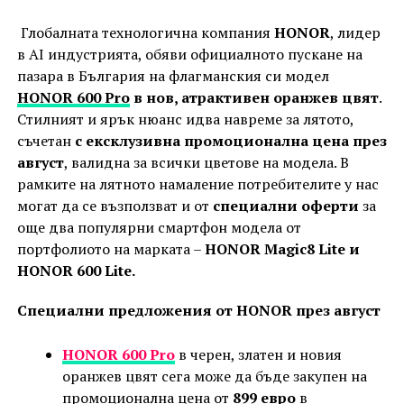
Глобалната технологична компания
HONOR
, лидер
в AI индустрията, обяви официалното пускане на
пазара в България на флагманския си модел
HONOR 600 Pro
в нов, атрактивен оранжев цвят
.
Стилният и ярък нюанс идва навреме за лятото,
съчетан
с ексклузивна промоционална цена през
август
, валидна за всички цветове на модела. В
рамките на лятното намаление потребителите у нас
могат да се възползват и от
специални оферти
за
още два популярни смартфон модела от
портфолиото на марката –
HONOR Magic8 Lite и
HONOR 600 Lite.
Специални предложения от HONOR през август
HONOR 600 Pro
в черен, златен и новия
оранжев цвят сега може да бъде закупен на
промоционална цена от
899 евро
в