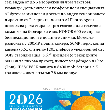
сек. видеа от до 3 изображения чрез текстови
команди. Допълнителен комфорт носи специалният
AI бутон за мигновен достъп до видео генерирането
директно от Галерията, докато AI Photos Agent
позволява редактиране чрез гласови или текстови
команди на български език. HONOR 600 се справя
безапелационно и с нощните снимки. Моделът
разполага с 200MP нощна камера, 50MP перископна
камера (3.5x оптично/120x цифрово увеличение) със
SOIS стабилизация, 6.57″ дисплей (с рекордните
8000 нита пикова яркост), чипсет Snapdragon 8 Elite
(3nm), IP68/IP69K защита и 6400 mAh батерия с 5-
годишен живот в тънък 7.8 мм корпус.
ADVERTISEMENT