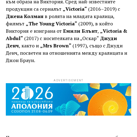
към образа на Виктория. Сред най-известните
продукции са сериалът
„Victoria“
(2016–2019) с
Джена Колман
в ролята на младата кралица,
филмът
„The Young Victoria“
(2009), в който
Виктория е изиграна от
Емили Блънт
,
„Victoria &
Abdul“
(2017) с носителката на „Оскар“
Джуди
Денч
, както и
„Mrs Brown“
(1997), също с Джуди
Денч, посветен на отношенията между кралицата и
Джон Браун.
ADVERTISEMENT