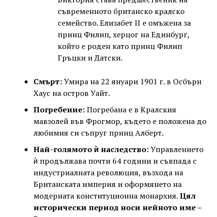
съвременното британско кралско
семейство. Елизабет II е омъжена за
принц Филип, херцог на Единбург,
който е роден като принц Филип
Гръцки и Датски.
Смърт:
Умира на 22 януари 1901 г. в Осбърн
Хаус на остров Уайт.
Погребение:
Погребана е в Кралския
мавзолей във Фрогмор, където е положена до
любимия си съпруг принц Алберт.
Най-голямото ѝ наследство:
Управлението
ѝ продължава почти 64 години и съвпада с
индустриалната революция, възхода на
Британската империя и оформянето на
модерната конституционна монархия.
Цял
исторически период носи нейното име –