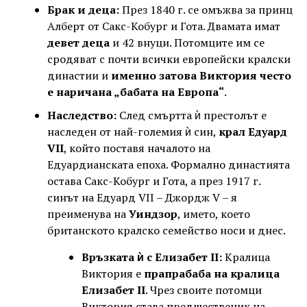
Брак и деца:
През 1840 г. се омъжва за принц
Алберт от Сакс-Кобург и Гота. Двамата имат
девет деца
и 42 внуци. Потомците им се
сродяват с почти всички европейски кралски
династии и
именно затова Виктория често
е наричана „бабата на Европа“
.
Наследство:
След смъртта ѝ престолът е
наследен от най-големия ѝ син,
крал Едуард
VII
, който поставя началото на
Едуардианската епоха. Формално династията
остава Сакс-Кобург и Гота, а през 1917 г.
синът на Едуард VII – Джордж V – я
преименува на
Уиндзор
, името, което
британското кралско семейство носи и днес.
Връзката ѝ с Елизабет II:
Кралица
Виктория е
прапрабаба на кралица
Елизабет II
. Чрез своите потомци
Виктория става предшественик на