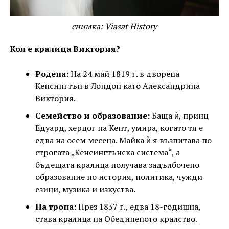
снимка: Viasat History
Коя е кралица Виктория?
Родена:
На 24 май 1819 г. в двореца
Кенсингтън в Лондон като Александрина
Виктория.
Семейство и образование:
Баща ѝ, принц
Едуард, херцог на Кент, умира, когато тя е
едва на осем месеца. Майка ѝ я възпитава по
строгата „Кенсингтънска система“, а
бъдещата кралица получава задълбочено
образование по история, политика, чужди
езици, музика и изкуства.
На трона:
През 1837 г., едва 18-годишна,
става кралица на Обединеното кралство.