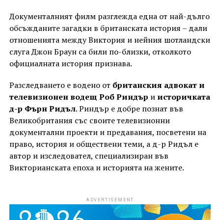
Документалният филм разглежда една от най-дълго
обсъжданите загадки в британската история – дали
отношенията между Виктория и нейния шотландски
слуга Джон Браун са били по-близки, отколкото
официалната история признава.
Разследването е водено от
британския адвокат и
телевизионен водещ Роб Риндър
и
историчката
д-р Фърн Ридъл
. Риндър е добре познат във
Великобритания със своите телевизионни
документални проекти и предавания, посветени на
право, история и обществени теми, а д-р Ридъл е
автор и изследовател, специализиран във
Викторианската епоха и историята на жените.
ADVERTISEMENT