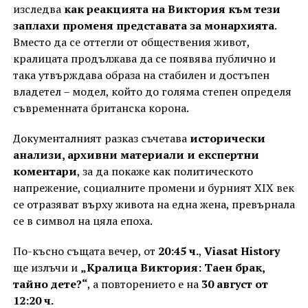
изследва
как реакцията на Виктория към тези
заплахи променя представата за монархията
.
Вместо да се оттегли от обществения живот,
кралицата продължава да се появява публично и
така утвърждава образа на стабилен и достъпен
владетел – модел, който до голяма степен определя
съвременната британска корона.
Документалният разказ съчетава
исторически
анализи, архивни материали и експертни
коментари
, за да покаже как политическото
напрежение, социалните промени и бурният XIX век
се отразяват върху живота на една жена, превърнала
се в символ на цяла епоха.
По-късно същата вечер, от
20:45 ч.
,
Viasat History
ще излъчи и
„Кралица Виктория: Таен брак,
тайно дете?“
, а повторението е на
30 август от
12:20 ч.