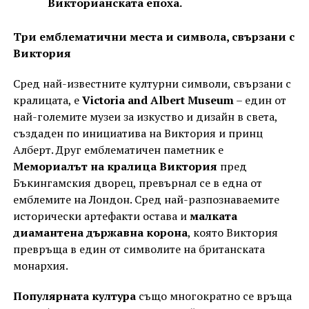
Викторианската епоха.
Три емблематични места и символа, свързани с
Виктория
Сред най-известните културни символи, свързани с
кралицата, е
Victoria and Albert Museum
– един от
най-големите музеи за изкуство и дизайн в света,
създаден по инициатива на Виктория и принц
Алберт. Друг емблематичен паметник е
Мемориалът на кралица Виктория
пред
Бъкингамския дворец, превърнал се в една от
емблемите на Лондон. Сред най-разпознаваемите
исторически артефакти остава и
малката
диамантена държавна корона
, която Виктория
превръща в един от символите на британската
монархия.
Популярната култура
също многократно се връща