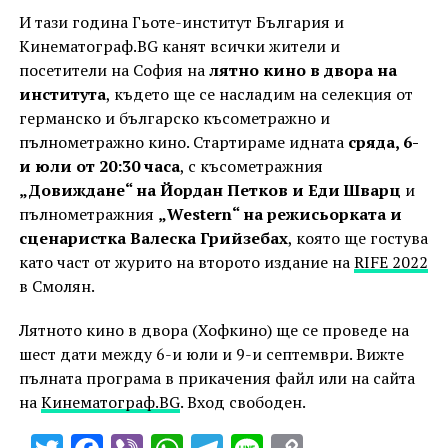
И тази година Гьоте-институт България и
Кинематограф.
BG
канят всички жители и
посетители на София на
лятно кино в двора на
института
, където ще се насладим на селекция от
германско и българско късометражно и
пълнометражно кино. Стартираме идната
сряда, 6-
и юли от 20:30 часа
, с късометражния
„Довиждане“ на Йордан Петков и Еди Шварц
и
пълнометражния
„Western“ на режисьорката и
сценаристка Валеска Грийзебах
, която ще гостува
като част от журито на второто издание на
RIFE
2022
в Смолян.
Лятното кино в двора (Хофкино) ще се проведе на
шест дати между 6-и юли и 9-и септември. Вижте
пълната програма в прикачения файл или на сайта
на
Кинематограф.
BG
.
Вход свободен.