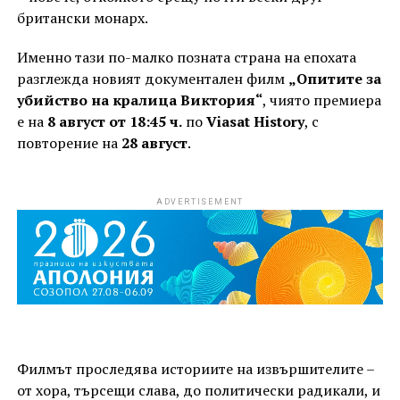
британски монарх.
Именно тази по-малко позната страна на епохата
разглежда новият документален филм
„Опитите за
убийство на кралица Виктория“
, чиято премиера
е на
8 август от 18:45 ч.
по
Viasat History
, с
повторение на
28 август
.
ADVERTISEMENT
Филмът проследява историите на извършителите –
от хора, търсещи слава, до политически радикали, и