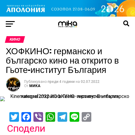
КИНО
ХОФКИНО: германско и
българско кино на открито в
Гьоте-институт България
Публикувано
преди 4 години
на
02.07.2022
От
МИКА
Twitter
Facebook
Viber
WhatsApp
Telegram
Line
Copy
Link
Сподели