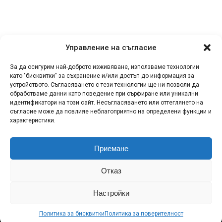
Управление на съгласие
За да осигурим най-доброто изживяване, използваме технологии
като "бисквитки" за съхранение и/или достъп до информация за
устройството. Съгласяването с тези технологии ще ни позволи да
обработваме данни като поведение при сърфиране или уникални
идентификатори на този сайт. Несъгласяването или оттеглянето на
съгласие може да повлияе неблагоприятно на определени функции и
характеристики.
Приемане
КОНТАКТИ
СПОДЕЛИ НОВИНА!
ЗА НАС
Отказ
ПОЛИТИКА ЗА ПОВЕРИТЕЛНОСТ
ПОЛИТИКА ЗА БИСКВИТКИ (ЕС)
RSS
Настройки
МИКА: Музика и Лайфстайл Copyright © 2011-2026
Политика за бисквитки
Политика за поверителност