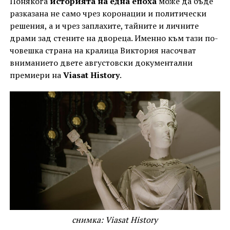
Понякога
историята на една епоха
може да бъде
разказана не само чрез коронации и политически
решения, а и чрез заплахите, тайните и личните
драми зад стените на двореца. Именно към тази по-
човешка страна на кралица Виктория насочват
вниманието двете августовски документални
премиери на
Viasat History
.
снимка: Viasat History