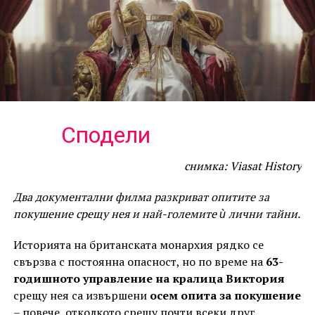
Сподели
снимка: Viasat History
Два документални филма разкриват опитите за
покушение срещу нея и най-големите ѝ лични тайни.
Историята на британската монархия рядко се
свързва с постоянна опасност, но по време на
63-
годишното управление на кралица Виктория
срещу нея са извършени
осем опита за покушение
– повече, отколкото срещу почти всеки друг