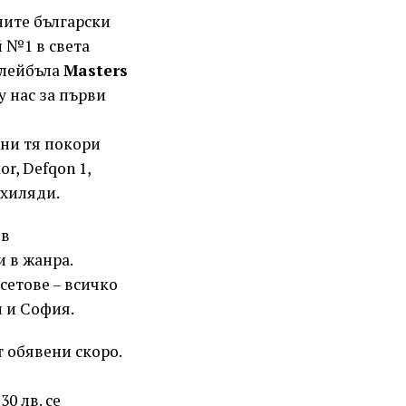
ите български
 №1 в света
 лейбъла
Masters
у нас за първи
ини тя покори
r, Defqon 1,
 хиляди.
 в
 в жанра.
сетове – всичко
и и София.
 обявени скоро.
0 лв. се