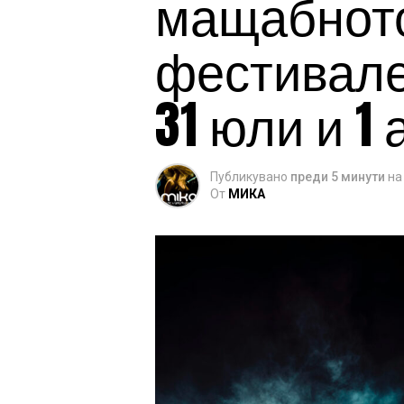
мащабното
фестивален
31 юли и 1 
Публикувано
преди 5 минути
на
От
МИКА