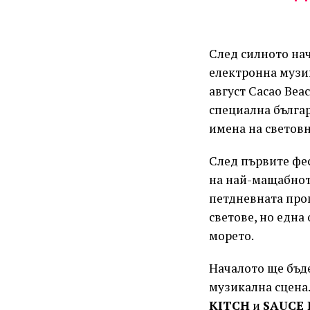
След силното на
електронна музик
август Cacao Bea
специална българ
имена на световн
След първите фес
на най-мащабното
петдневната про
светове, но една
морето.
Началото ще бъд
музикална сцена
KITCH
и
SAUCE 