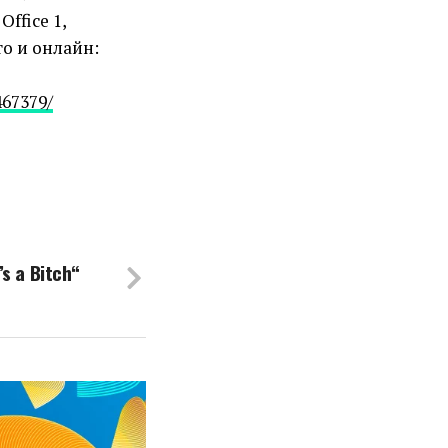
ffice 1,
о и онлайн:
467379/
s a Bitch“