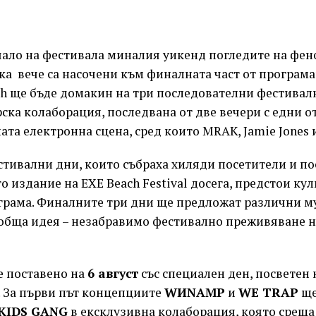
чало на фестивала миналия уикенд погледите на фен
а вече са насочени към финалната част от програмат
ch ще бъде домакин на три последователни фестивал
ска колаборация, последвана от две вечери с едни о
ата електронна сцена, сред които MRAK, Jamie Jones и
тивални дни, които събраха хиляди посетители и по
 издание на EXE Beach Festival досега, предстои ку
грама. Финалните три дни ще предложат различни 
 обща идея – незабравимо фестивално преживяване н
е поставено на
6 август
със специален ден, посветен 
. За първи път концепциите
WИNAMP
и
WE TRAP
ще
KIDS GANG
в ексклузивна колаборация, която среща