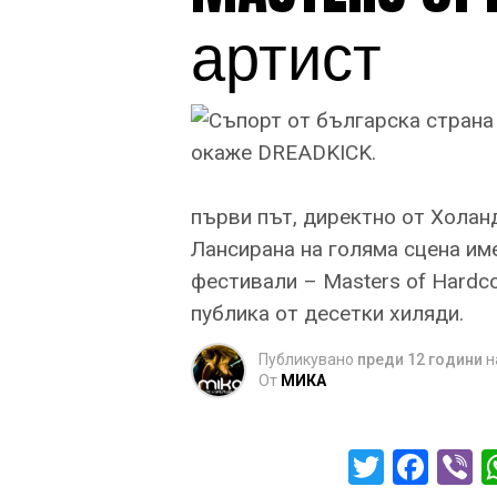
артист
първи път, директно от Холанд
Лансирана на голяма сцена име
фестивали – Masters of Hardcor
публика от десетки хиляди.
Публикувано
преди 12 години
н
От
МИКА
Twitter
Fac
V