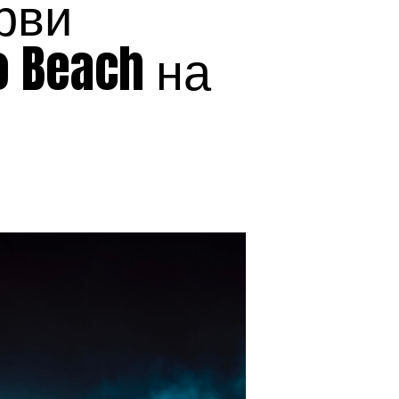
рви
 Beach на