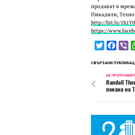
продават в мрежа
Пикадили, Техном
http://bit.ly/1h1Y0
https://www.face
Twitter
Fac
V
СВЪРЗАНИ ПУБЛИКАЦ
НЕ ПРОПУСКАЙТ
Randall Th
покана на T