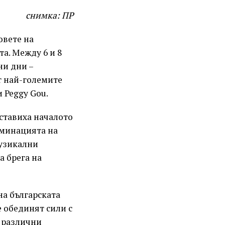
снимка: ПР
овете на
а. Между 6 и 8
ни дни –
т най-големите
 Peggy Gou.
ставиха началото
лминацията на
музикални
а брега на
на българската
 обединят сили с
 различни