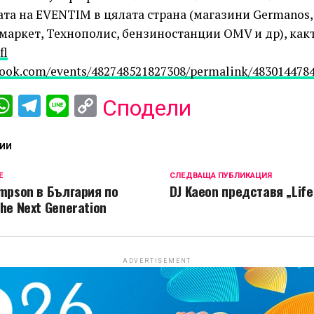
та на EVENTIM в цялата страна (магазини Germanos, O
аркет, Технополис, бензиностанции OMV и др), какт
fl
book.com/events/482748521827308/permalink/483014478
ebook
iber
WhatsApp
Telegram
Line
Copy
Сподели
Link
ИИ
Е
СЛЕДВАЩА ПУБЛИКАЦИЯ
ompson в България по
DJ Kaeon представя „Life’
he Next Generation
ADVERTISEMENT