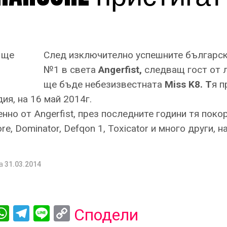
След изключително успешните българск
№1 в света
Angerfist,
следващ гост от 
ще бъде небезизвестната
Miss K8. Т
я п
ия, на 16 май 2014г.
нно от Angerfist, през последните години тя поко
e, Dominator, Defqon 1, Toxicator и много други, 
а
31.03.2014
ebook
iber
WhatsApp
Telegram
Line
Copy
Сподели