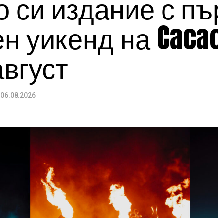
 си издание с пъ
 уикенд на Cacao
август
06.08.2026