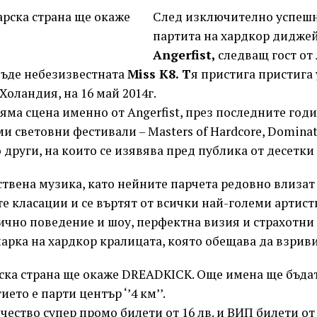
Link
След изключително успешн
партита на хардкор диджей
Angerfist,
следващ гост от
ъде небезизвестната
Miss K8. Т
я пристига пристига 
Холандия, на 16 май 2014г.
яма сцена именно от Angerfist, през последните год
и световни фестивали – Masters of Hardcore, Dominato
о други, на които се изявява пред публика от десетки
твена музика, като нейните парчета редовно влизат
 класации и се въртят от всички най-големи артисти
чно поведение и шоу, перфектна визия и страхотни 
марка на хардкор кралицата, която обещава да взрив
ска страна ще окаже DREADKICK. Още имена ще бъдат
ето е парти център ‘’4 км’’.
ество супер промо билети от 16 лв. и ВИП билети от 3