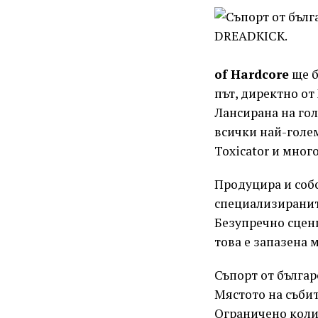
of Hardcore
ще б
път, директно от 
Лансирана на гол
всички най-голем
Toxicator и мног
Продуцира и собс
специализираните
Безупречно сцени
това е запазена 
Съпорт от българ
Мястото на събити
Ограничено колич