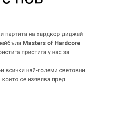
и партита на хардкор диджей
лейбъла
Masters of Hardcore
ристига пристига у нас за
ри всички най-големи световни
на които се изявява пред