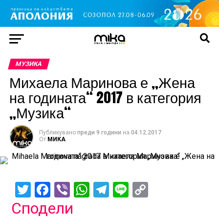
МУЗИКА
Михаела Маринова е „Жена
на годината“ 2017 в категория
„Музика“
Публикувано
преди 9 години
на
04.12.2017
От
МИКА
Twitter
Facebook
Viber
WhatsApp
Telegram
Line
Copy
Link
Сподели