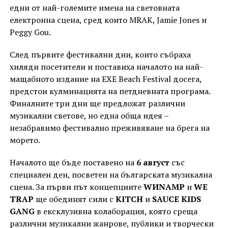
едни от най-големите имена на световната
електронна сцена, сред които MRAK, Jamie Jones и
Peggy Gou.
След първите фестивални дни, които събраха
хиляди посетители и поставиха началото на най-
мащабното издание на EXE Beach Festival досега,
предстои кулминацията на петдневната програма.
Финалните три дни ще предложат различни
музикални светове, но една обща идея –
незабравимо фестивално преживяване на брега на
морето.
Началото ще бъде поставено на
6 август
със
специален ден, посветен на българската музикална
сцена. За първи път концепциите
WИNAMP
и
WE
TRAP
ще обединят сили с
KITCH
и
SAUCE KIDS
GANG
в ексклузивна колаборация, която среща
различни музикални жанрове, публики и творчески