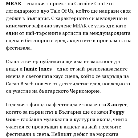
MRAK
– соловият проект на Carmine Conte от
легендарното дуо Tale Of Us, който ще направи своя
дебют в България. С характерното си мелодично и
кинематографично звучене MRAK се утвърди като
един от най-търсените артисти на международната
сцена и безспорно е сред акцентите в програмата на
фестивала.
Същата вечер публиката ще има възможност да
види и
Jamie Jones
– едно от най-разпознаваемите
имена в световната хаус сцена, който се завръща на
Cacao Beach повече от десетилетие след последното
си участие на българското Черноморие.
Големият финал на фестивала е запазен за
8 август
,
когато за първи път в България ще се качи
Peggy
Gou
– глобална музикална и културна икона, чиито
участия се превръщат в акцент на най-големите
фестивали в света. Нейният дебют на морската