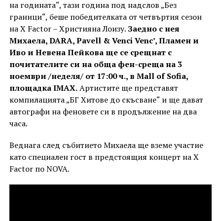
на годината“, тази година под надслов „Без
граници“, беше победителката от четвъртия сезон
на X Factor – Християна Лоизу.
Заедно с нея
Михаела,
DARA, Pavell & Venci Venc’,
Пламен и
Иво и Невена Пейкова ще се срещнат с
почитателите си на обща фен-среща на 3
ноември /неделя/ от 17:00 ч., в
Mall of Sofia
,
площадка
IMAX.
Артистите ще представят
компилацията „БГ Хитове до скъсване“ и ще дават
автографи на феновете си в продължение на два
часа.
Веднага след събитието Михаела ще вземе участие
като специален гост в предстоящия концерт на X
Factor по NOVA.