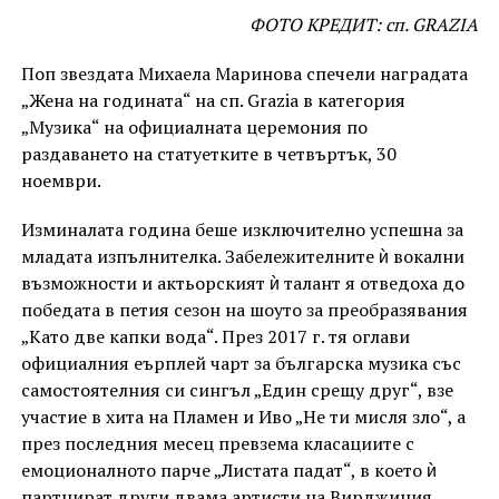
ФОТО КРЕДИТ: сп. GRAZIA
Поп звездата Михаела Маринова спечели наградата
„Жена на годината“ на сп. Grazia в категория
„Музика“ на официалната церемония по
раздаването на статуетките в четвъртък, 30
ноември.
Изминалата година беше изключително успешна за
младата изпълнителка. Забележителните ѝ вокални
възможности и актьорският ѝ талант я отведоха до
победата в петия сезон на шоуто за преобразявания
„Като две капки вода“. През 2017 г. тя оглави
официалния еърплей чарт за българска музика със
самостоятелния си сингъл „Един срещу друг“, взе
участие в хита на Пламен и Иво „Не ти мисля зло“, а
през последния месец превзема класациите с
емоционалното парче „Листата падат“, в което ѝ
партнират други двама артисти на Вирджиния