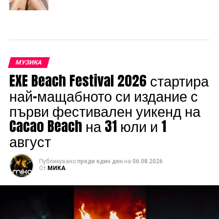
МУЗИКА
EXE Beach Festival 2026 стартира
най-мащабното си издание с
първи фестивален уикенд на
Cacao Beach на 31 юли и 1
август
Публикувано
преди един ден
на
06.08.2026
От
МИКА