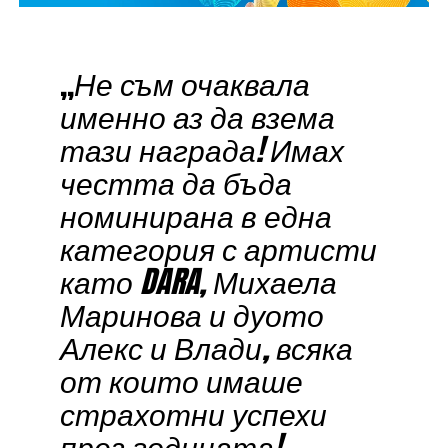
„
Не съм очаквала
именно аз да взема
тази награда! Имах
честта да бъда
номинирана в една
категория с артисти
като
DARA
, Михаела
Маринова и дуото
Алекс и Влади, всяка
от които имаше
страхотни успехи
през годината!