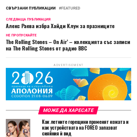
СВЪРЗАНИ ПУБЛИКАЦИИ
FEATURED
СЛЕДВАЩА ПУБЛИКАЦИЯ
Алекс Раева избра Хайди Клум за празниците
НЕ ПРОПУСКАЙТЕ
The Rolling Stones – On Air’ – колекцията със записи
на The Rolling Stones от радио BBC
ADVERTISEMENT
МОЖЕ ДА ХАРЕСАТЕ
Как летните горещини променят кожата и
как устройствата на FOREO запазват
сияйния ѝ вид