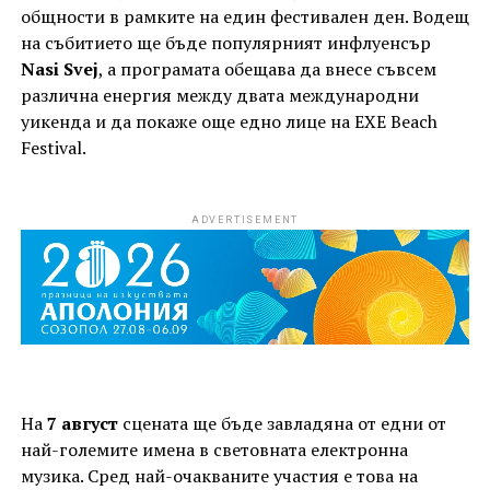
общности в рамките на един фестивален ден. Водещ
на събитието ще бъде популярният инфлуенсър
Nasi Svej
, а програмата обещава да внесе съвсем
различна енергия между двата международни
уикенда и да покаже още едно лице на EXE Beach
Festival.
ADVERTISEMENT
На
7 август
сцената ще бъде завладяна от едни от
най-големите имена в световната електронна
музика. Сред най-очакваните участия е това на