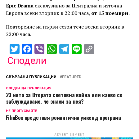
Epic Drama
ексклузивно за Централна и източна
Европа всеки вторник в 22:00 часа,
от 15 ноември
.
Повторение на първи сезон тече всеки вторник в
22:00 часа.
Twitter
Facebook
Viber
WhatsApp
Telegram
Line
Copy
Link
Сподели
СВЪРЗАНИ ПУБЛИКАЦИИ
FEATURED
СЛЕДВАЩА ПУБЛИКАЦИЯ
23 мита за Втората световна война или какво се
заблуждаваме, че знаем за нея?
НЕ ПРОПУСКАЙТЕ
FilmBox представя романтична уикенд програма
ADVERTISEMENT