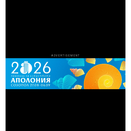
продуценти са Харисън Крайс и Мариса Торес
Ериксън. Продуценти са Том Петерсен, Джеймс Лиу,
Лиса Ривера, Кали Барлоу, Чарлз Дивак, Ейдриън
Гитс и Даниел Джонсън. За HBO изпълнителни
продуценти са Нанси Ейбрахам, Лиса Хелър и Тина
Нгуен.
ADVERTISEMENT
Първи епизод на „Божиите чудовища“ вече е
наличен за стрийминг в HBO Max, а нови
епизоди ще дебютират всеки петък до финала