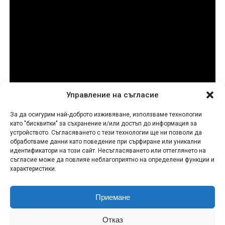
Първи епизод на „Божиите чудовища“ вече е
наличен за стрийминг в HBO Max, а нови
епизоди ще дебютират всеки петък до финала
на 4 септември.
Сподели
Управление на съгласие
За да осигурим най-доброто изживяване, използваме технологии
СВЪРЗАНИ ПУБЛИКАЦИИ
като "бисквитки" за съхранение и/или достъп до информация за
устройството. Съгласяването с тези технологии ще ни позволи да
обработваме данни като поведение при сърфиране или уникални
НЕ ПРОПУСКАЙТЕ
„Ахинора“ на Аполония 2026 в Созопол
идентификатори на този сайт. Несъгласяването или оттеглянето на
съгласие може да повлияе неблагоприятно на определени функции и
характеристики.
ADVERTISEMENT
Приемане
Отказ