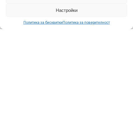
Настройки
МОЖЕ ДА ХАРЕСАТЕ
Политика за бисквитки
Политика за поверителност
КОНТАКТИ
СПОДЕЛИ НОВИНА!
ЗА НАС
ПОЛИТИКА ЗА ПОВЕРИТЕЛНОСТ
ПОЛИТИКА ЗА БИСКВИТКИ (ЕС)
RSS