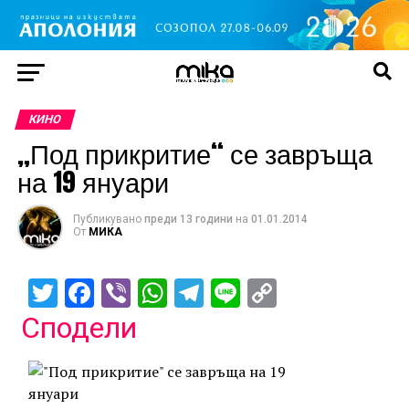
КИНО
„Под прикритие“ се завръща
на 19 януари
Публикувано
преди 13 години
на
01.01.2014
От
МИКА
Twitter
Facebook
Viber
WhatsApp
Telegram
Line
Copy
Link
Сподели