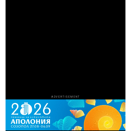
чудовища“, продукция на Goode Films и A24 в
партньорство с Central Pictures. Режисьор на
поредицата е Ерик Гуд, а изпълнителни продуценти
са Джереми Макбрайд, Ерик Гуд, Хари Го, Емили
Озбърн, Никол Стот, Роналд Бронстийн, Ели Буш,
Джош Сафди и Кевин Турен. Коизпълнителни
продуценти са Харисън Крайс и Мариса Торес
Ериксън. Продуценти са Том Петерсен, Джеймс Лиу,
Лиса Ривера, Кали Барлоу, Чарлз Дивак, Ейдриън
Гитс и Даниел Джонсън. За HBO изпълнителни
продуценти са Нанси Ейбрахам, Лиса Хелър и Тина
Нгуен.
ADVERTISEMENT