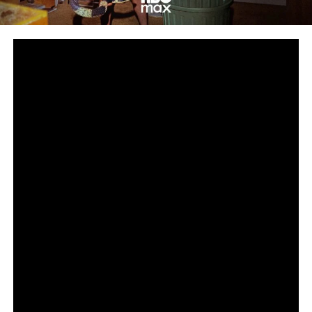
Сподели
снимка: HBO
Дързък поглед към подземния свят на нелегалната
търговия с влечуги за милиарди долари
Петсерийната документална HBO Original поредица
„Божиите чудовища“ от Goode Films, A24 и Central
Pictures, режисирана от номинирания за награда
„Еми®“ Ерик Гуд (HBO Original „Шоу-шимпанзета:
Kогато падне завесата“), вече дебютира в
стрийминг платформата HBO Max. По един нов
епизод ще става наличен всеки петък до финала на
4 септември. Световната премиера на поредицата се
състоя на филмовия и телевизионен фестивал SXSW