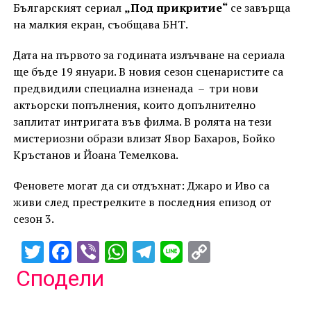
Българският сериал
„Под прикритие“
се завър
ща
на малкия екран, съобщава БНТ.
Дата
на първото за годината излъчване на сериала
ще бъде 19 януари.
В новия сезон сценаристите са
предвидили специална изненада
–
три нови
актьорски попълнения, които допълнително
заплитат интригата във филма.
В ролята на тези
мистериозни образи влизат
Явор Бахаров, Бойко
Кръстанов и Йоана Темелкова.
Ф
еновете
могат да си отдъхнат:
Джаро и Иво са
живи след престрелките в последния епизод от
сезон 3.
Twitter
Facebook
Viber
WhatsApp
Telegram
Line
Copy
Link
Сподели