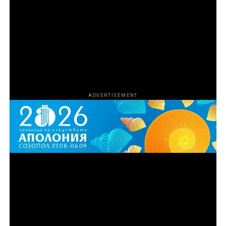
наркотици и оръжия в Маями чрез връзката си с
известния „кокаинов каубой“ Марио Табрауе. С
разрастването на операцията и усложняването на
схемата Агенцията за борба с наркотиците на САЩ
започва да затяга примката около участниците, за да
сложи край на дейността им.
ADVERTISEMENT
Епизод 3
Синът на Рей, Майк Ван Ностранд, се опитва да
превърне семейния бизнес в легитимна
международна империя за внос и износ,