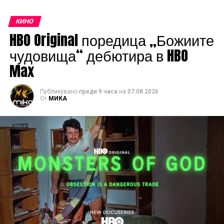
КИНО
HBO Original поредица „Божиите
чудовища“ дебютира в HBO
Max
Публикувано
преди 9 часа
на
07.08.2026
От
МИКА