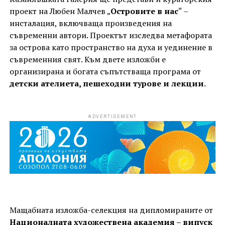
проект на Любен Малчев „
Островите в нас
“ –
инсталация, включваща произведения на
съвременни автори. Проектът изследва метафората
за острова като пространство на духа и уединение в
съвременния свят. Към двете изложби е
организирана и богата съпътстваща програма от
детски ателиета, пешеходни турове и лекции
.
ADVERTISEMENT
Мащабната изложба-селекция на дипломираните от
Националната художествена академия – випуск