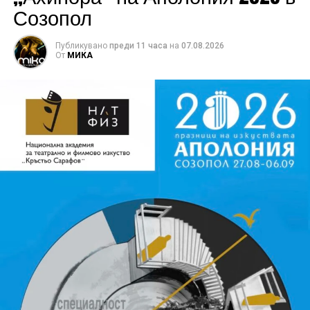
Созопол
Публикувано
преди 11 часа
на
07.08.2026
От
МИКА