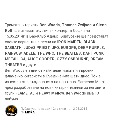
Тримата китаристи
Ben Woods, Thomas Zwijsen и Glenn
Roth
ще изнесат акустичен концерт в София на
15.05.2014г. в Бар-Клуб Адамс. Виртуозите ще представят
своите варианти на песни на
IRON MAIDEN, BLACK
SABBATH, JUDAS PRIEST, UFO, EUROPE, DEEP PURPLE,
RAINBOW, ADELE, THE WHO, THE BEATLES, DAFT PUNK,
METALLICA, ALICE COOPER, OZZY OSBOURNE, DREAM
THEATER
и други.
Ben Woods е един от най-талантливите и търсени
фламенко китаристи в Съединените щати днес. Той е
известен със създаването на нов жанр: Flamenco Metal,
чрез разработване на нови китарни техники за неговите
групи
FLAMETAL и HEAVY Mellow. Ben Woods
има 13
албума.
Публикувано
преди 12 години
на
12.05.2014
От
МИКА