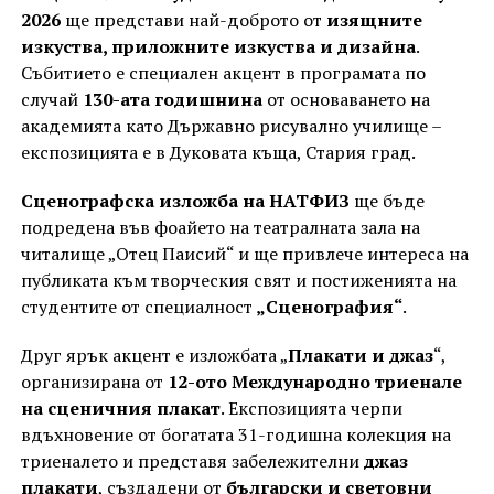
2026
ще представи най-доброто от
изящните
изкуства, приложните изкуства и дизайна
.
Събитието е специален акцент в програмата по
случай
130-ата годишнина
от основаването на
академията като Държавно рисувално училище –
експозицията е в Дуковата къща, Стария град.
Сценографска изложба на НАТФИЗ
ще бъде
подредена във фоайето на театралната зала на
читалище „Отец Паисий“ и ще привлече интереса на
публиката към творческия свят и постиженията на
студентите от специалност
„Сценография“
.
Друг ярък акцент е изложбата „
Плакати и джаз
“,
организирана от
12-ото Международно триенале
на сценичния плакат
. Експозицията черпи
вдъхновение от богатата 31-годишна колекция на
триеналето и представя забележителни
джаз
плакати
, създадени от
български и световни