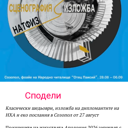
Сподели
Класически шедьоври, изложба на дипломантите на
НХА и еко послания в Созопол от 27 август
Празниците на изкуствата
Аполония 2026
започват с