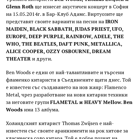
Glenn Roth
ще изнесат акустичен концерт в София
на 15.05.2014г. в Бар-Клуб Адамс. Виртуозите ще
представят своите варианти на песни на
IRON
MAIDEN, BLACK SABBATH, JUDAS PRIEST, UFO,
EUROPE, DEEP PURPLE, RAINBOW, ADELE, THE
WHO, THE BEATLES, DAFT PUNK, METALLICA,
ALICE COOPER, OZZY OSBOURNE, DREAM
THEATER
и други.
Ben Woods е един от най-талантливите и търсени
фламенко китаристи в Съединените щати днес. Той
е известен със създаването на нов жанр: Flamenco
Metal, чрез разработване на нови китарни техники
за неговите групи
FLAMETAL и HEAVY Mellow. Ben
Woods
има 13 албума.
Холандският китарист Thomas Zwijsen е най-
известен със своите аранжименти на рок хитове за
класическа соло китара. Той е добре познат на