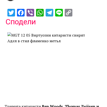
Twitter
Facebook
Viber
WhatsApp
Telegram
Line
Copy
Link
Сподели
Тримата китаристи
Ben Woods, Thomas Zwijsen и