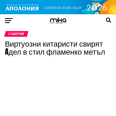
СЪБИТИЯ
Виртуозни китаристи свирят
Aдел в стил фламенко метъл