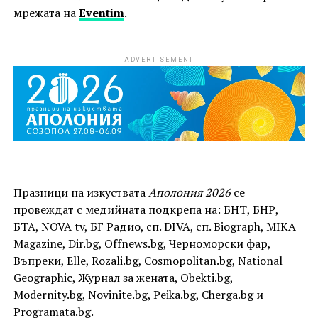
мрежата на
Eventim
.
ADVERTISEMENT
Празници на изкуствата
Аполония 2026
се
провеждат с медийната подкрепа на: БНТ, БНР,
БТА, NOVA tv, БГ Радио, сп. DIVA, сп. Biograph, MIKA
Magazine, Dir.bg, Offnews.bg, Черноморски фар,
Въпреки, Elle, Rozali.bg, Cosmopolitan.bg, National
Geographic, Журнал за жената, Obekti.bg,
Modernity.bg, Novinite.bg, Peika.bg, Cherga.bg и
Programata.bg.