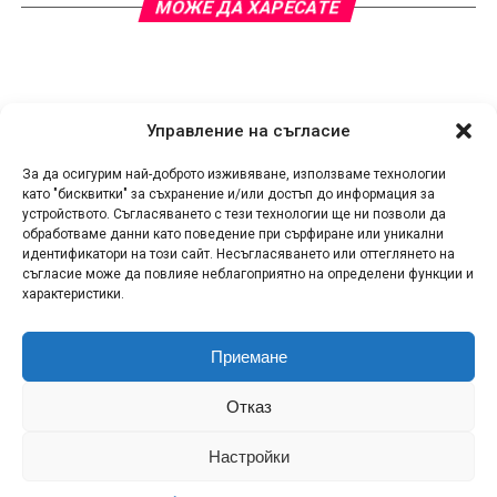
МОЖЕ ДА ХАРЕСАТЕ
Управление на съгласие
За да осигурим най-доброто изживяване, използваме технологии
като "бисквитки" за съхранение и/или достъп до информация за
устройството. Съгласяването с тези технологии ще ни позволи да
обработваме данни като поведение при сърфиране или уникални
идентификатори на този сайт. Несъгласяването или оттеглянето на
съгласие може да повлияе неблагоприятно на определени функции и
характеристики.
Приемане
КОНТАКТИ
СПОДЕЛИ НОВИНА!
ЗА НАС
Отказ
ПОЛИТИКА ЗА ПОВЕРИТЕЛНОСТ
ПОЛИТИКА ЗА БИСКВИТКИ (ЕС)
RSS
Настройки
МИКА: Музика и Лайфстайл Copyright © 2011-2026