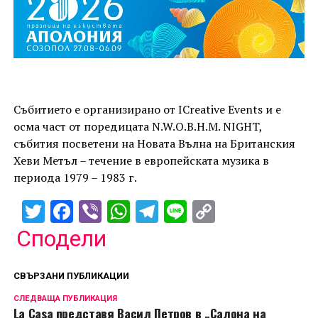
Събитието е организирано от ICreative Events и е
осма част от поредицата N.W.O.B.H.M. NIGHT,
събития посветени на Новата Вълна на Британския
Хеви Метъл – течение в европейската музика в
периода 1979 – 1983 г.
Twitter
Facebook
Viber
WhatsApp
Telegram
Line
Copy
Link
Сподели
СВЪРЗАНИ ПУБЛИКАЦИИ
СЛЕДВАЩА ПУБЛИКАЦИЯ
La Casa представя Васил Петров в „Салона на