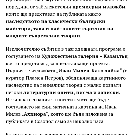
поредица от забележителни
премиерни изложби
,
които ще представят на публиката както
наследството на класически български
майстори, така и най-новите търсения на
младите съвременни творци.
Изключително събитие в тазгодишната програма е
гостуването на
Художествена галерия – Казанлък
,
която представя два впечатляващи проекта.
Първият е изложбата „
Иван Милев. Като чайка
“ (с
куратор Пламен Петров), обединяваща картинното
наследство на гениалния творец с малко познати
негови
литературни опити, писма и записки
.
Истинска сензация за посетителите ще бъде
гостуването на енигматичната картина на Иван
Милев „
Ахинора
“, която ще бъде изложена за
публиката в Созопол само за няколко часа.
Казанлъшката галерия ще представи и кураторския