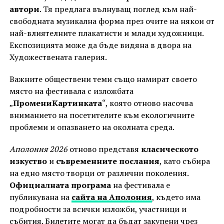
автори
. Тя предлага вълнуващ поглед към най-
свободната музикална форма през очите на някои от
най-влиятелните плакатисти и млади художници.
Експозицията може да бъде видяна в двора на
Художествената галерия.
Важните обществени теми също намират своето
място на фестивала с изложбата
„
ПромениКартинката
“, която отново насочва
вниманието на посетителите към екологичните
проблеми и опазването на околната среда.
Аполония 2026
отново представя
класическото
изкуство
и
съвременните послания
, като събира
на едно място творци от различни поколения.
Официалната програма
на фестивала е
публикувана на
сайта на Аполония
, където има
подробности за всички изложби, участници и
събития. Билетите могат да бъдат закупени чрез