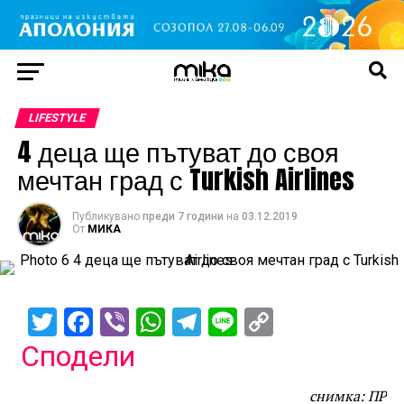
LIFESTYLE
4 деца ще пътуват до своя
мечтан град с Turkish Airlines
Публикувано
преди 7 години
на
03.12.2019
От
МИКА
Twitter
Facebook
Viber
WhatsApp
Telegram
Line
Copy
Link
Сподели
снимка: ПР