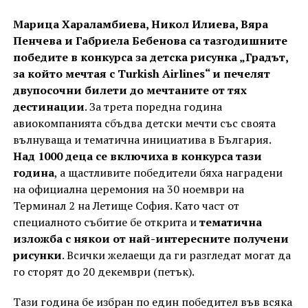
Марица Хараламбиева, Никол Илиева, Вяра
Пенчева и Габриела Бебенова са тазгодишните
победите в конкурса за детска рисунка „Градът,
за който мечтая с Turkish Airlines“ и печелят
двупосочни билети до мечтаните от тях
дестинации
. За трета поредна година
авиокомпанията сбъдва детски мечти със своята
вълнуваща и тематична инициатива в България.
Над 1000 деца се включиха в конкурса тази
година
, а щастливите победители бяха наградени
на официална церемония на 30 ноември на
Терминал 2 на Летище София. Като част от
специалното събитие бе открита и
тематична
изложба с някои от най-интересните получени
рисунки
. Всички желаещи да ги разгледат могат да
го сторят до 20 декември (петък).
Тази година бе избран по един победител във всяка