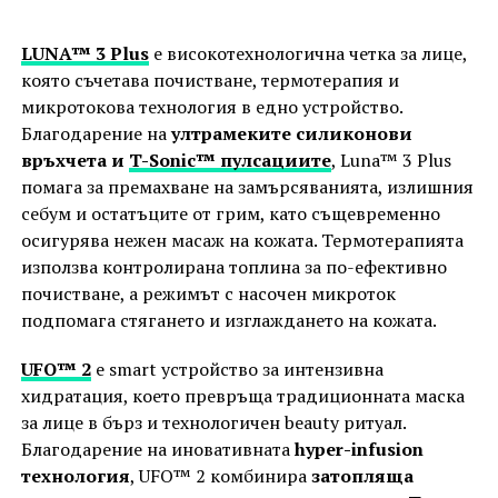
LUNA™ 3 Plus
e високотехнологична четка за лице,
която съчетава почистване, термотерапия и
микротокова технология в едно устройство.
Благодарение на
ултрамеките силиконови
връхчета и
T-Sonic™ пулсациите
, Luna™ 3 Plus
помага за премахване на замърсяванията, излишния
себум и остатъците от грим, като същевременно
осигурява нежен масаж на кожата. Термотерапията
използва контролирана топлина за по-ефективно
почистване, а режимът с насочен микроток
подпомага стягането и изглаждането на кожата.
UFO™ 2
e smart устройство за интензивна
хидратация, което превръща традиционната маска
за лице в бърз и технологичен beauty ритуал.
Благодарение на иновативната
hyper-infusion
технология
, UFO™ 2 комбинира
затопляща