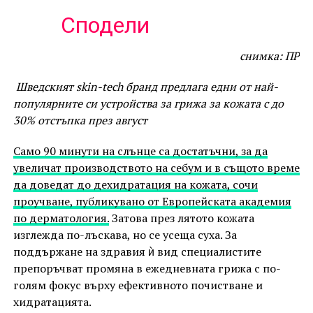
Сподели
снимка: ПР
Шведският skin-tech бранд предлага едни от най-
популярните си устройства за грижа за кожата с до
30% отстъпка през август
Само 90 минути на слънце са достатъчни, за да
увеличат производството на себум и в същото време
да доведат до дехидратация на кожата, сочи
проучване, публикувано от Европейската академия
по дерматология.
Затова през лятото кожата
изглежда по-лъскава, но се усеща суха. За
поддържане на здравия ѝ вид специалистите
препоръчват промяна в ежедневната грижа с по-
голям фокус върху ефективното почистване и
хидратацията.