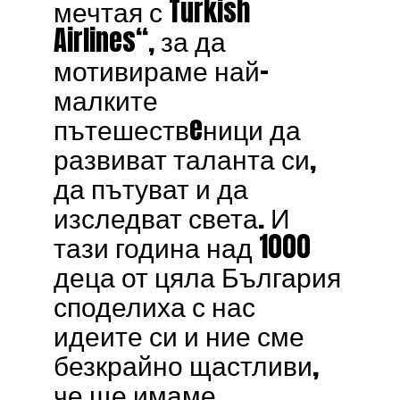
мечтая с Turkish
Airlines“, за да
мотивираме най-
малките
пътешествeници да
развиват таланта си,
да пътуват и да
изследват света. И
тази година над 1000
деца от цяла България
споделиха с нас
идеите си и ние сме
безкрайно щастливи,
че ще имаме