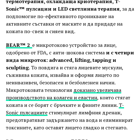
термотерапия, охлаждаща криотерапия, T-
Sonic™ пулсации и LED светлинна терапия
, за да
подпомогне по-ефективното проникване на
активните съставки от маските и да придаде на
кожата по-свеж и сияен вид.
BEAR™ 2
е микротоково устройство за лице,
одобрено от FDA, с анти-шокова система
и с четири
вида микроток: advanced, lifting, tapping и
sculpting
. То повдига и стяга лицевите мускули,
съживява кожата, извайва и оформя лицето по
неинвазивен, безопасен и безболезнен начин.
Микротоковата технология
доказано увеличава
производството на колаген и еластин
, които стягат
кожата и се борят с бръчките и фините линии.
T-
Sonic пулсациите
стимулират лимфния дренаж,
предотвратяват задържането на вода и елиминират
токсините, като оставят лицето гладко и стегнато.