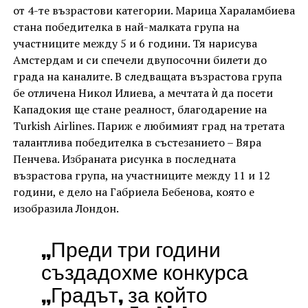
от 4-те възрастови категории. Марица Хараламбиева
стана победителка в най-малката група на
участниците между 5 и 6 години. Тя нарисува
Амстердам и си спечели двупосочни билети до
града на каналите. В следващата възрастова група
бе отличена Никол Илиева, а мечтата ѝ да посети
Кападокия ще стане реалност, благодарение на
Turkish Airlines. Париж е любимият град на третата
талантлива победителка в състезанието – Вяра
Пенчева. Избраната рисунка в последната
възрастова група, на участниците между 11 и 12
години, е дело на Габриела Бебенова, която е
изобразила Лондон.
„Преди три години
създадохме конкурса
„Градът, за който