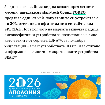
За да запази сияйния вид на кожата през летните
месеци,
шведският skin-tech бранд
FOREO
предлага едни от най-популярните си устройства с
до 30% отстъпка в официалния си сайт с код
SPECIAL
. Портфолиото на марката включва редица
високоефктивни устройства за почистване на лице
като четките от серията LUNA™, за по-добра
хидратация – smart устройствaта UFO™, и за стягане
и оформяне на лицето – микротоковите устройства
BEAR™.
ADVERTISEMENT