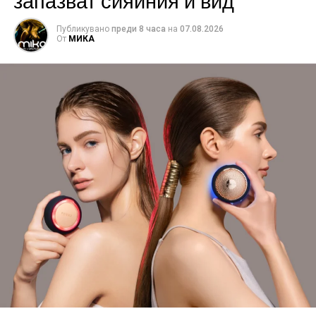
Публикувано
преди 8 часа
на
07.08.2026
От
МИКА