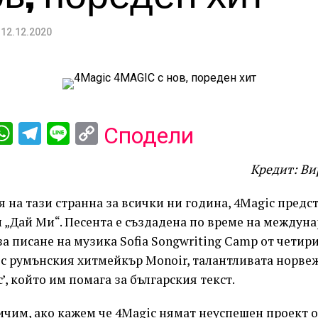
12.12.2020
ebook
iber
WhatsApp
Telegram
Line
Copy
Сподели
Link
Кредит: В
 на тази странна за всички ни година, 4Magic предс
н „Дай Ми“. Песента е създадена по време на междун
за писане на музика Sofia Songwriting Camp от четир
 с румънския хитмейкър Monoir, талантливата норве
’, който им помага за българския текст.
чим, ако кажем че 4Magic нямат неуспешен проект о