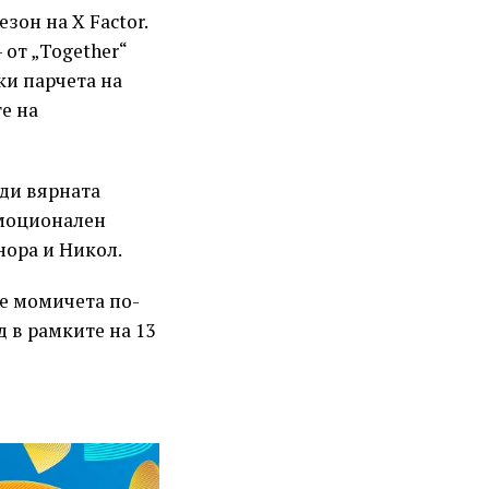
зон на X Factor.
 от „Together“
чки парчета на
е на
ади вярната
емоционален
нора и Никол.
е момичета по-
д в рамките на 13