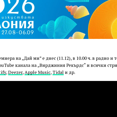
иера на „Дай ми” е днес (11.12), в 10.00 ч. в радио и
YouTube канала на „Вирджиния Рекърдс“ и всички ст
ify
,
Deezer
,
Apple Music
,
Tidal
и др.