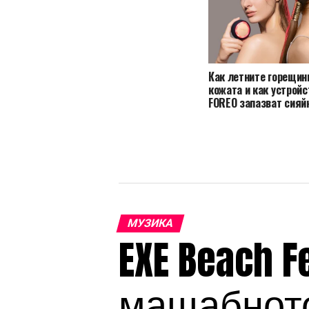
Как летните горещин
кожата и как устройс
FOREO запазват сияй
МУЗИКА
EXE Beach F
мащабното