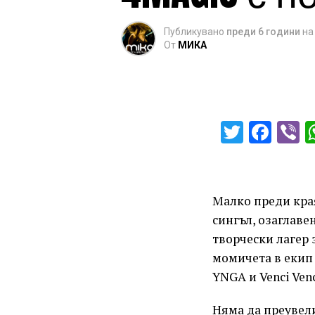
Публикувано
преди 6 години
на
От
МИКА
Twitter
Fac
V
Малко преди края
сингъл, озаглаве
творчески лагер 
момичета в екип
YNGA и Venci Venc
Няма да преувели