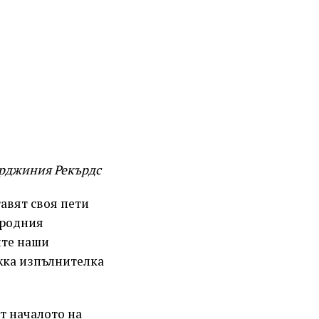
ирджиния Рекърдс
тавят своя пети
ародния
ите наши
жка изпълнителка
т началото на