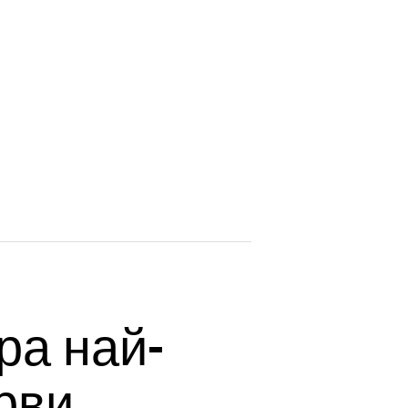
ира най-
рви