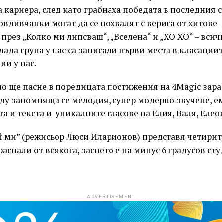
 кариера, след като грабнаха победата в последния се
вдивчанки могат да се похвалят с верига от хитове –
, през „Колко ми липсваш“, „Вселена“ и „XO XO“ – вси
ада група у нас са записали първи места в класациит
и у нас.
но ще пасне в поредицата постижения на 4Magic зар
у запомняща се мелодия, супер модерно звучене, 
а и текста и уникалните гласове на Елия, Валя, Елео
й ми” (режисьор Люси Иларионов) представя четирит
аснали от всякога, заснето е на минус 6 градусов сту
ADVERTISEMENT