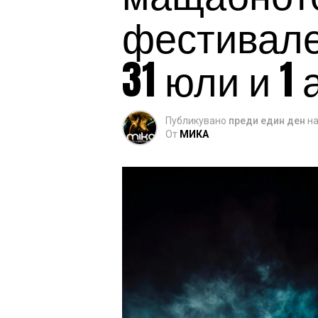
фестивален
31 юли и 1 
Публикувано
преди един ден
н
От
МИКА