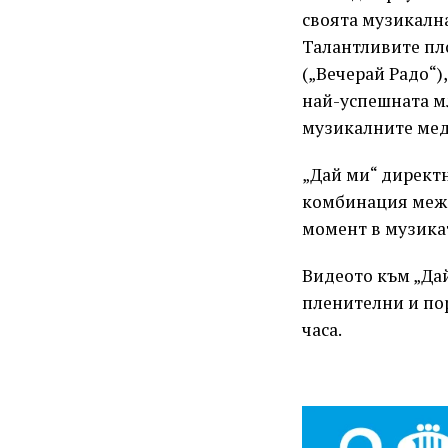
своята музикална
Талантливите пло
(„Вечерай Радо“)
най-успешната мл
музикалните меди
„Дай ми“ директ
комбинация межд
момент в музикат
Видеото към „Да
пленителни и пор
часа.