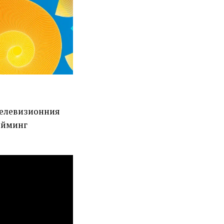
 телевизионния
рийминг