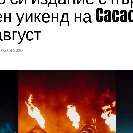
 уикенд на Cacao
август
а
06.08.2026