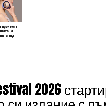
и променят
твата на
ния ѝ вид
estival 2026 старт
 си издание с пъ