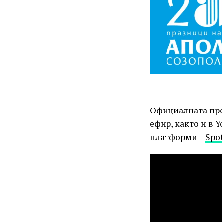
Официалната прем
ефир, както и в 
платформи –
Spot