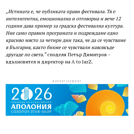
„Истината е, че публиката прави фестивала. Тя е
интелигентна, емоционална и отговорна и вече 12
години дава пример за градска фестивална култура.
Ние само правим програмата и подреждаме едно
красиво място за четири дни така, че да се чувстваме
в България, както бихме се чувствали навсякъде
другаде по света.“
споделя Петър Димитров –
вдъхновител и директор на A to JazZ.
ADVERTISEMENT