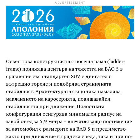
ADVERTISEMENT
Освен това конструкцията с носеща рама (ladder-
frame) понижава центъра на тежестта на BAO 5 в
сравнение със стандартен SUV с двигател с
вътрешно горене и подобрява страничната
стабилност. Архитектурата също така намалява
накланянето на каросерията, повишавайки
стабилността при движение. Цялостната
конфигурация осигурява минимален радиус на
завой от едва 5,9 метра – впечатляващо постижение
за автомобил с размерите на BAO 5 и предимство
както при движение в градска среда, така и при по-