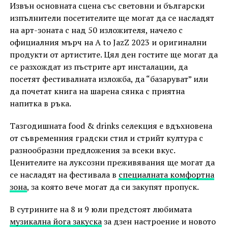
Извън основната сцена със световни и български
изпълнители посетителите ще могат да се насладят
на арт-зоната с над 50 изложителя, начело с
официалния мърч на A to JazZ 2023 и оригинални
продукти от артистите. Цял ден гостите ще могат да
се разхождат из пъстрите арт инсталации, да
посетят фестивалната изложба, да “базаруват” или
да почетат книга на шарена сянка с приятна
напитка в ръка.
Тазгодишната food & drinks селекция е вдъхновена
от съвременния градски стил и стрийт култура с
разнообразни предложения за всеки вкус.
Ценителите на луксозни преживявания ще могат да
се насладят на фестивала в
специалната комфортна
зона
, за която вече могат да си закупят пропуск.
В сутрините на 8 и 9 юли предстоят любимата
музикална йога закуска
за дзен настроение и новото