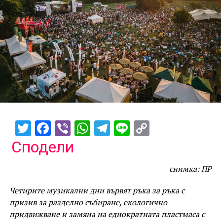
Twitter
Facebook
Viber
WhatsApp
Telegram
Line
Copy
Link
Сподели
снимка: ПР
Четирите музикални дни вървят ръка за ръка с
призив за разделно събиране, екологично
придвижване и замяна на еднократната пластмаса с