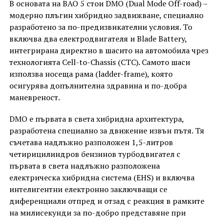
В основата на BAO 5 стои DMO (Dual Mode Off-road) –
модерно плъгин хибридно задвижване, специално
разработено за по-предизвикателни условия. То
включва два електродвигателя и Blade Battery,
интегрирана директно в шасито на автомобила чрез
технологията Cell-to-Chassis (CTC). Самото шаси
използва носеща рама (ladder-frame), която
осигурява допълнителна здравина и по-добра
маневреност.
DMO е първата в света хибридна архитектура,
разработена специално за движение извън пътя. Тя
съчетава надлъжно разположен 1,5-литров
четирицилиндров бензинов турбодвигател с
първата в света надлъжно разположена
електрическа хибридна система (EHS) и включва
интелигентни електронно заключващи се
диференциали отпред и отзад с реакция в рамките
на милисекунди за по-добро представяне при