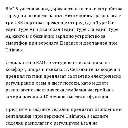
BAO 5 улеснява поддържането на всички устройства
заредени по време на път. Автомобилът разполага с
три USB порта за зареждане отпред (два Type C и
един Type A) и два отзад (един Type C и един Type
A), както и с безжично зарядно устройство за
смартфон при версията Elegance и две такива при
Ultimate.
Седалките на BAO 5 осигуряват високо ниво на
комфорт, опора и гъвкавост. Седалките на водача и
предния пътник предлагат съответно електрическо
регулиране в осем и шест посоки, като и двете
разполагат с електрическа лумбална настройка в
четири посоки и 10-точкова масажна функция.
Предните и задните седалки предлагат отопление и
вентилация (при версиите Ultimate), а задните
седалки разполагат с регулируем ъгъл на