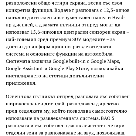
разположени общо четири екрана, всеки със своя
конкретна функция. Водачът разполага с 12,3-инчов
напълно дигитален инструментален панел и Head-
up дисплей, а двамата пътници отпред могат да
използват 15,6-инчовия централен сензорен екран –
най-големия сред премиум SUV моделите – за
достъп до информационно-развлекателната
система и основните функции на автомобила.
Системата включва Google built-in с Google Maps,
Google Assistant и Google Play Store, позволявайки
инсталирането на стотици допълнителни
приложения.
Освен това пътникът отпред разполага със собствен
широкоекранен дисплей, разположен директно
пред седалката му, който позволява самостоятелно
използване на развлекателната система. BAO 5
разполага и със собствен гласов асистент с четири
отделни зони за разпознаване на звук, позволяващ