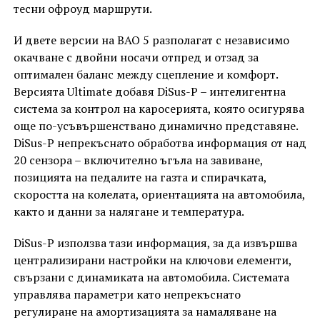
тесни офроуд маршрути.
И двете версии на BAO 5 разполагат с независимо
окачване с двойни носачи отпред и отзад за
оптимален баланс между сцепление и комфорт.
Версията Ultimate добавя DiSus-P – интелигентна
система за контрол на каросерията, която осигурява
още по-усъвършенствано динамично представяне.
DiSus-P непрекъснато обработва информация от над
20 сензора – включително ъгъла на завиване,
позицията на педалите на газта и спирачката,
скоростта на колелата, ориентацията на автомобила,
както и данни за налягане и температура.
DiSus-P използва тази информация, за да извършва
централизирани настройки на ключови елементи,
свързани с динамиката на автомобила. Системата
управлява параметри като непрекъснато
регулиране на амортизацията за намаляване на