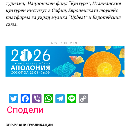
туризма, Национален фонд “Култура”, Италианския
културен институт в София, Европейската шоукейс
платформа за уърлд музика “Upbeat” и Европейския
съюз.
ADVERTISEMENT
Twitter
Facebook
Viber
WhatsApp
Telegram
Line
Copy
Link
Сподели
СВЪРЗАНИ ПУБЛИКАЦИИ