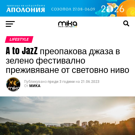
LIFESTYLE
A to JazZ преопакова джаза в
зелено фестивално
преживяване от световно ниво
Публикувано
преди 3 години
на
21.06.2023
От
МИКА