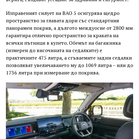
Изправеният силует на BAO 5 осигурява щедро
пространство за главата дори със стандартния
панорамен покрив, а дългото междуосие от 2800 мм
гарантира отлично пространство за краката на
всички пътници в купето. Обемът на багажника
(измерен до височината на седалките) е
практичните 475 литра, а сгъваемите задни седалки
позволяват увеличаването му до 1069 литра – или до
1736 литра при измерване до покрива.