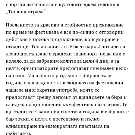
спортни активности и култовите джем сешъни в
„Топлоцентрала“.
Посланието за красиво и стойностно преживяване
по време на фестивала е все по-силно с отговорни
действия в посока придвижване, консумиране и
отпадъци. Топ локацията в Южен парк 2 позволява
лесно достъпване с градски транспорт, пеша или с
колело, за да забравим колите за цели 4 дни, а за
целта, организаторите предоставят специален вело-
паркинг. Мащабното разделно събиране тази
година е наградено с въвеждането на фестивални
чаши за многократна употреба, които се
предоставят срещу депозит от щандовете за бира и
са идеално допълнение към фестивалната визия. Те
ще бъдат тествани пилотно тази година в избраните
бар точки, а целта е постепенно и пълно
елиминиране на еднократната пластмаса на
събитието.