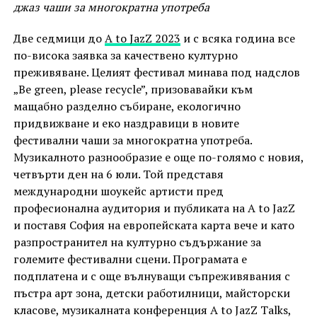
джаз чаши за многократна употреба
Две седмици до
A to JazZ 2023
и с всяка година все
по-висока заявка за качествено културно
преживяване. Целият фестивал минава под надслов
„Be green, please recycle”, призовавайки към
мащабно разделно събиране, екологично
придвижване и еко наздравици в новите
фестивални чаши за многократна употреба.
Музикалното разнообразие е още по-голямо с новия,
четвърти ден на 6 юли. Той представя
международни шоукейс артисти пред
професионална аудитория и публиката на A to JazZ
и поставя София на европейската карта вече и като
разпространител на културно съдържание за
големите фестивални сцени. Програмата е
подплатена и с още вълнуващи съпреживявания с
пъстра арт зона, детски работилници, майсторски
класове, музикалната конференция A to JazZ Talks,