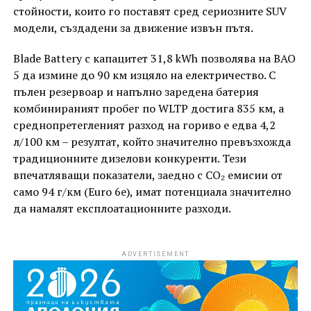
стойности, които го поставят сред сериозните SUV
модели, създадени за движение извън пътя.
Blade Battery с капацитет 31,8 kWh позволява на BAO
5 да измине до 90 км изцяло на електричество. С
пълен резервоар и напълно заредена батерия
комбинираният пробег по WLTP достига 835 км, а
среднопретегленият разход на гориво е едва 4,2
л/100 км – резултат, който значително превъзхожда
традиционните дизелови конкуренти. Тези
впечатляващи показатели, заедно с CO₂ емисии от
само 94 г/км (Euro 6e), имат потенциала значително
да намалят експлоатационните разходи.
ADVERTISEMENT