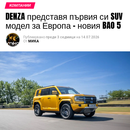
КОМПАНИИ
DENZA представя първия си SUV
модел за Европа – новия BAO 5
Публикувано
преди 3 седмици
на
14.07.2026
От
МИКА