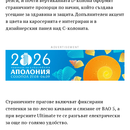
релси, и почти вертикалната D-колона оформят
страничните прозорци по начин, който създава
усещане за здравина и защита. Допълнителен акцент
в цвета на каросерията е интегриран и в
дизайнерския панел над C-колоната.
ADVERTISEMENT
Страничните прагове включват фиксирани
степенки за по-лесно качване и слизане от BAO 5, а
при версиите Ultimate те се разгъват електрически
за още по-голямо удобство.