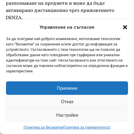
разпознаване на предмети и може да бъде
активирано дистанционно чрез приложението
DENZA.
Управление на съгласие
Приложението може да се използва и за споделяне
на дигиталния ключ на BAO 5, който позволява
За да осигурим най-доброто изживяване, използваме технологии
отключване, заключване и стартиране на
като "бисквитки" за съхранение и/или достъп до информация за
устройството. Съгласяването с тези технологии ще ни позволи да
автомобила. NFC дигиталният ключ на автомобила
обработваме данни като поведение при сърфиране или уникални
работи без необходимост от мобилна мрежа и може
идентификатори на този сайт. Несъгласяването или оттеглянето на
да се използва дори при нисък заряд на батерията
съгласие може да повлияе неблагоприятно на определени функции и
характеристики.
на телефона.
Приемане
ADVERTISEMENT
Отказ
Настройки
Политика за бисквитки
Политика за поверителност