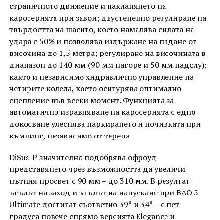
страничното движение и накланянето на
каросерията при завои; двустепенно регулиране на
твърдостта на шасито, което намалява силата на
удара с 50% и позволява издържане на падане от
височина до 1,5 метра; регулиране на височината в
диапазон до 140 мм (90 мм нагоре и 50 мм надолу);
както и независимо хидравлично управление на
четирите колела, което осигурява оптимално
сцепление във всеки момент. Функцията за
автоматично изравняване на каросерията с едно
докосване улеснява паркирането и почивката при
къмпинг, независимо от терена.
DiSus-P значително подобрява офроуд
представянето чрез възможността да увеличи
пътния просвет с 90 мм – до 310 мм. В резултат
ъгълът на заход и ъгълът на напускане при BAO 5
Ultimate достигат съответно 39° и 34° – с пет
градуса повече спрямо версията Elegance и