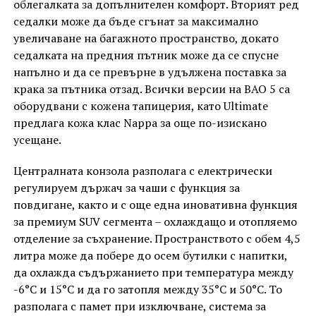
облегалката за допълнителен комфорт. Вторият ред
седалки може да бъде сгънат за максимално
увеличаване на багажното пространство, докато
седалката на предния пътник може да се спусне
напълно и да се превърне в удължена поставка за
крака за пътника отзад. Всички версии на BAO 5 са
оборудвани с кожена тапицерия, като Ultimate
предлага кожа клас Nappa за още по-изискано
усещане.
Централната конзола разполага с електрически
регулируем държач за чаши с функция за
повдигане, както и с още една иновативна функция
за премиум SUV сегмента – охлаждащо и отопляемо
отделение за съхранение. Пространството с обем 4,5
литра може да побере до осем бутилки с напитки,
да охлажда съдържанието при температура между
-6°C и 15°C и да го затопля между 35°C и 50°C. То
разполага с памет при изключване, система за