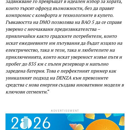
задвижване го превръщат в идеален избор за хората,
които търсят офроуд възможности, без да правят
компромис с комфорта и технологиите в купето.
Гъвкавостта на DMO позволява на BAO 5 да се справя
уверено с неочаквани предизвикателства –
привличайки както градските потребители, които
искат ежедневните им пътувания да бъдат изцяло на
електричество, така и тези, така и любителите на
приключенията, които искат увереност извън пътя и
пробег до 835 км с пълен резервоар и напълно
заредена батерия. Това е перфектният пример как
уникалният подход на DENZA към превозните
средства с нова енергия създава иновативни модели в
ключови сегменти
.“
ADVERTISEMENT