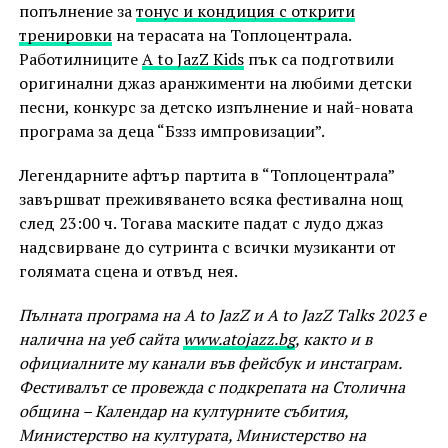
попълнение за
тонус и кондиция с открити
тренировки
на терасата на Топлоцентрала.
Работилниците
A to JazZ Kids
пък са подготвили
оригинални джаз аранжименти на любими детски
песни, конкурс за детско изпълнение и най-новата
програма за деца “Бззз импровизации”.
Легендарните афтър партита в “Топлоцентрала”
завършват преживяването всяка фестивална нощ
след 23:00 ч. Тогава маските падат с лудо джаз
надсвирване до сутринта с всички музиканти от
голямата сцена и отвъд нея.
Пълната програма на A to JazZ и A to JazZ Talks 2023 е
налична на уеб сайта
www.atojazz.bg
, както и в
официалните му канали във фейсбук и инстаграм.
Фестивалът се провежда с подкрепата на Столична
община – Календар на културните събития,
Министерство на културата, Министерство на