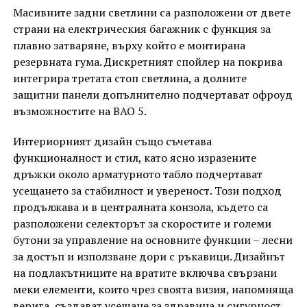
Масивните задни светлини са разположени от двете
страни на електрическия багажник с функция за
плавно затваряне, върху който е монтирана
резервната гума. Дискретният спойлер на покрива
интегрира третата стоп светлина, а долните
защитни панели допълнително подчертават офроуд
възможностите на BAO 5.
Интериорният дизайн също съчетава
функционалност и стил, като ясно изразените
дръжки около арматурното табло подчертават
усещането за стабилност и увереност. Този подход
продължава и в централната конзола, където са
разположени селекторът за скоростите и големи
бутони за управление на основните функции – лесни
за достъп и използване дори с ръкавици. Дизайнът
на подлакътниците на вратите включва свързани
меки елементи, които чрез своята визия, напомняща
верига, създават усещане за здравина и сигурност.