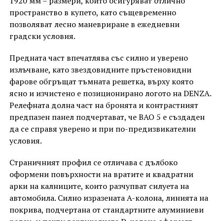
1920 мм – размери, които осигуряват отлично
пространство в купето, като същевременно
позволяват лесно маневриране в ежедневни
градски условия.
Предната част впечатлява със силно и уверено
излъчване, като звездовидните пръстеновидни
фарове обгръщат тъмната решетка, върху която
ясно и изчистено е позиционирано логото на DENZA.
Релефната долна част на бронята и контрастният
предпазен панел подчертават, че BAO 5 е създаден
да се справя уверено и при по-предизвикателни
условия.
Страничният профил се отличава с дълбоко
оформени повърхности на вратите и квадратни
арки на калниците, които разчупват силуета на
автомобила. Силно изразената A-колона, линията на
покрива, подчертана от стандартните алуминиеви