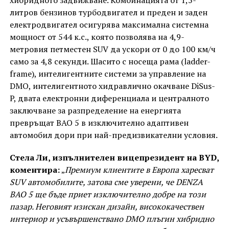
хибридното задвижване. Комбинацията от 1,5-
литров бензинов турбодвигател и преден и заден
електродвигател осигурява максимална системна
мощност от 544 к.с., която позволява на 4,9-
метровия петместен SUV да ускори от 0 до 100 км/ч
само за 4,8 секунди. Шасито с носеща рама (ladder-
frame), интелигентните системи за управление на
DMO, интелигентното хидравлично окачване DiSus-
P, двата електронни диференциала и централното
заключване за разпределение на енергията
превръщат BAO 5 в изключително адаптивен
автомобил дори при най-предизвикателни условия.
Стела Ли, изпълнителен вицепрезидент на BYD,
коментира:
„
Премиум клиентите в Европа харесват
SUV автомобилите, затова сме уверени, че DENZA
BAO 5 ще бъде приет изключително добре на този
пазар. Неговият изискан дизайн, висококачествен
интериор и усъвършенствано DMO плъгин хибридно