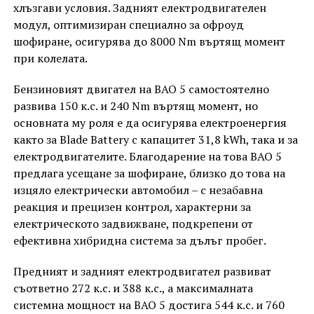
хлъзгави условия. Задният електродвигателен
модул, оптимизиран специално за офроуд
шофиране, осигурява до 8000 Nm въртящ момент
при колелата.
Бензиновият двигател на BAO 5 самостоятелно
развива 150 к.с. и 240 Nm въртящ момент, но
основната му роля е да осигурява електроенергия
както за Blade Battery с капацитет 31,8 kWh, така и за
електродвигателите. Благодарение на това BAO 5
предлага усещане за шофиране, близко до това на
изцяло електрически автомобил – с незабавна
реакция и прецизен контрол, характерни за
електрическото задвижване, подкрепени от
ефективна хибридна система за дълъг пробег.
Предният и задният електродвигател развиват
съответно 272 к.с. и 388 к.с., а максималната
системна мощност на BAO 5 достига 544 к.с. и 760