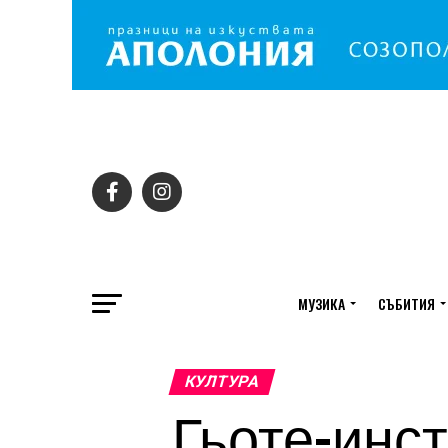
МУЗИКА
СЪБИТИЯ
КУЛТУРА
Гьоте-инст