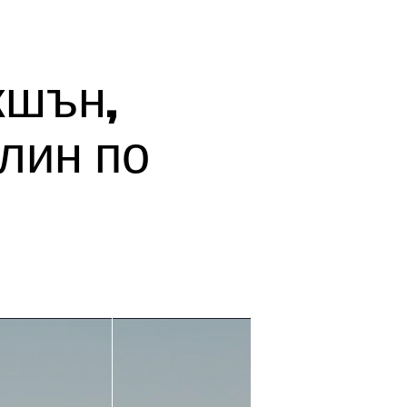
кшън,
лин по