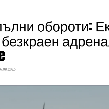
пълни обороти: Е
 безкраен адрена
e
6.08.2026