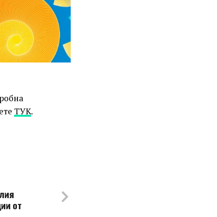
дробна
иете
ТУК
.
Юлия
ии от