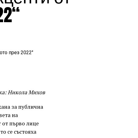
22“
ка: Никола Михов
кана за публична
вета на
т от първо лице
то се състояха