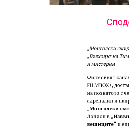
Спод
„Монголски смърт
„Възходът на Тим
и мистерии
Филмовият кана
FILMBOX+, достъп
на познатото с 
адреналин и нап
„Монголски смъ
Лондон в
„Извън
вещиците“
и еп