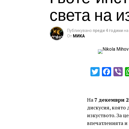
света на и
Публикувано
преди 4 години
на
От
МИКА
Twitter
Fac
V
На
7 декември 20
дискусия, която 
изкуството. За ц
впечатленията и 