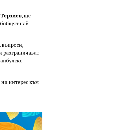
 Терзиев
, ще
 обобщят най-
 въпроси,
и разграничават
танбулско
 ни интерес към