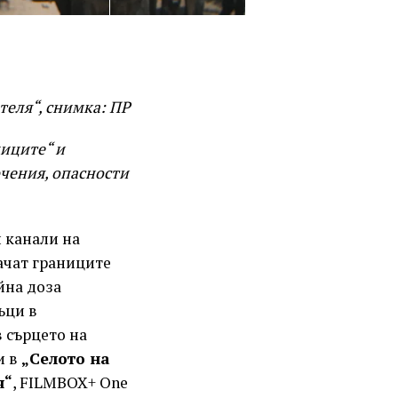
теля“, снимка: ПР
щиците“ и
ючения, опасности
 канали на
ачат границите
йна доза
ъци в
в сърцето на
и в
„Селото на
я“
, FILMBOX+ One