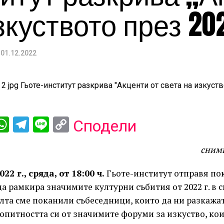
зкуството през 20
01.12.2022
ebook
iber
WhatsApp
Telegram
Line
Copy
Сподели
Link
сним
22 г., сряда, от 18:00 ч.
Гьоте-институт отправя по
да рамкира значимите културни събития от 2022 г. в с
елта сме поканили събеседници, които да ни разкажа
опитността си от значимите форуми за изкуство, кои