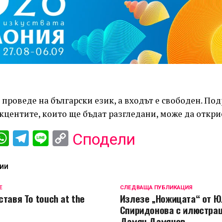
 проведе на български език, а входът е свободен. По
кцентите, които ще бъдат разгледани, може да откр
ebook
iber
WhatsApp
Telegram
Line
Copy
Сподели
Link
ИИ
Е
СЛЕДВАЩА ПУБЛИКАЦИЯ
тавя To touch at the
Излезе „Ножицата“ от 
Спиридонова с илюстрац
Дамян Дамянов