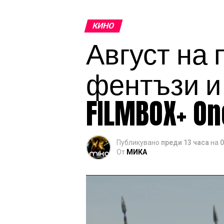
КИНО
Август на 
фентъзи и
FILMBOX+ On
Публикувано
преди 13 часа
на
0
От
МИКА