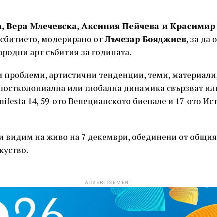
, Вера Млечевска, Аксиния Пейчева и Красимир
 сбитието, модерирано от
Лъчезар Бояджиев
, за да
родни арт събития за годината.
 проблеми, артистични тенденции, теми, материали,
 постколониална или глобална динамика свързват ил
nifesta 14, 59-ото Венецианското биенале и 17-ото Ис
и видим на живо на 7 декември, обединени от общия
куство.
ADVERTISEMENT