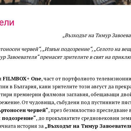
ели
„Възходът на Тимур Завоева
оносен червей“, „Извън подозрение“, „Селото на ве
ур Завоевателя“ пренасят зрителите в свят на прикл
л
FILMBOX+ One
, част от портфолиото телевизионни
ни в България, кани зрителите този август да прекр
четири премиерни филмови заглавия, обещаващи дво
режение. От чудовища, събудени под пустинните пяс
ртоносен червей“
, през безмилостно преследване 
 подозрение“
, до прокълнатите средновековни зем
ичната история за
„Възходът на Тимур Завоевател