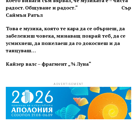
което винаги съм вярвал, че музиката е – чиста
радост. Общуване и радост.“
Сър
Саймън Ратъл
Това е музика, която те кара да се обърнеш, да
забележиш човека, минаващ покрай теб, да се
усмихнеш, да пожелаеш да го докоснеш и да
танцуваш…
Кайзер валс – фрагмент „¾ Луна“
ADVERTISEMENT