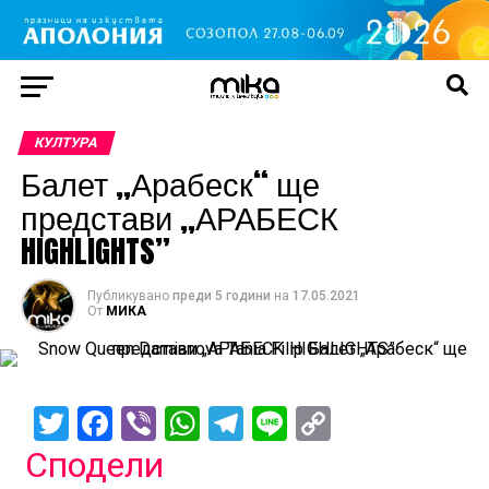
КУЛТУРА
Балет „Арабеск“ ще
представи „АРАБЕСК
HIGHLIGHTS”
Публикувано
преди 5 години
на
17.05.2021
От
МИКА
Twitter
Facebook
Viber
WhatsApp
Telegram
Line
Copy
Link
Сподели