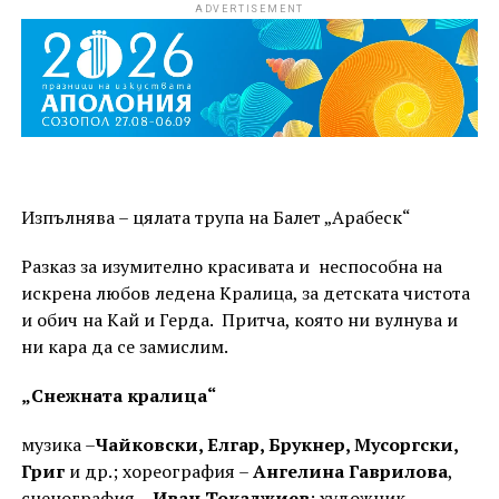
ADVERTISEMENT
Изпълнява – цялата трупа на Балет „Арабеск“
Разказ за изумително красивата и неспособна на
искрена любов ледена Кралица, за детската чистота
и обич на Кай и Герда. Притча, която ни вулнува и
ни кара да се замислим.
„Снежната кралица“
музика –
Чайковски, Елгар, Брукнер, Мусоргски,
Григ
и др.; хореография –
Ангелина Гаврилова
,
сценография –
Иван Токаджиев
; художник-