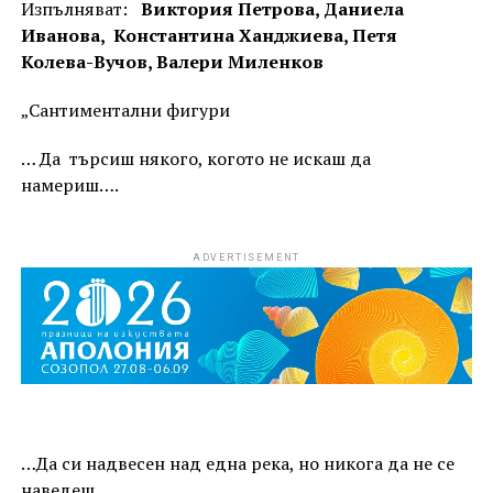
Изпълняват:
Виктория Петрова, Даниела
Иванова, Константина Ханджиева, Петя
Колева-Вучов, Валери Миленков
„Сантиментални фигури
… Да търсиш някого, когото не искаш да
намериш….
ADVERTISEMENT
…Да си надвесен над една река, но никога да не се
наведеш,