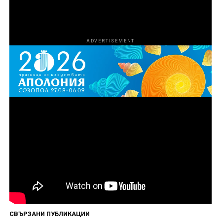
Нгуен.
ADVERTISEMENT
Първи епизод на „Божиите чудовища“ вече е
наличен за стрийминг в HBO Max, а нови
епизоди ще дебютират всеки петък до финала
на 4 септември.
Сподели
СВЪРЗАНИ ПУБЛИКАЦИИ