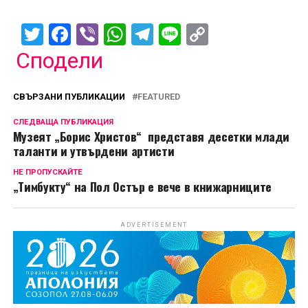
Twitter
Facebook
Viber
WhatsApp
Telegram
Line
Copy
Link
Сподели
СВЪРЗАНИ ПУБЛИКАЦИИ
FEATURED
СЛЕДВАЩА ПУБЛИКАЦИЯ
Музеят „Борис Христов“ представя десетки млади
таланти и утвърдени артисти
НЕ ПРОПУСКАЙТЕ
„Тимбукту“ на Пол Остър е вече в книжарниците
ADVERTISEMENT