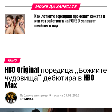
МОЖЕ ДА ХАРЕСАТЕ
Как летните горещини променят кожата и
как устройствата на FOREO запазват
сияйния ѝ вид
КИНО
HBO Original поредица „Божиите
чудовища“ дебютира в HBO
Max
Публикувано
преди 9 часа
на
07.08.2026
От
МИКА