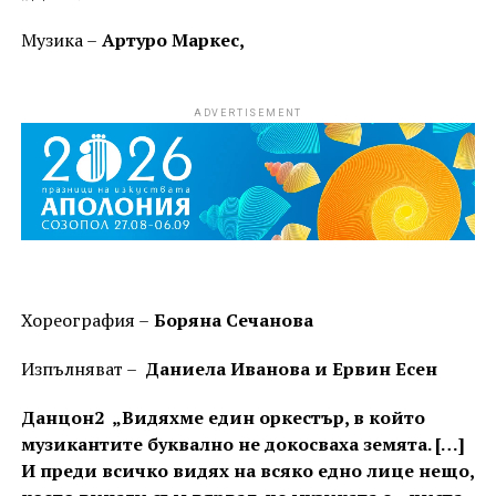
Музика –
Артуро Маркес,
ADVERTISEMENT
Хореография –
Боряна Сечанова
Изпълняват –
Даниела Иванова и Ервин Есен
Данцон2 „Видяхме един оркестър, в който
музикантите буквално не докосваха земята. […]
И преди всичко видях на всяко едно лице нещо,