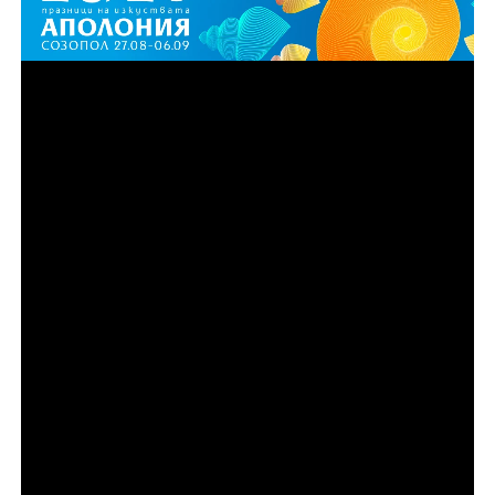
Епизод 3
Синът на Рей, Майк Ван Ностранд, се опитва да
превърне семейния бизнес в легитимна
международна империя за внос и износ,
превръщайки влечугите в доходоносна световна
стока. Но когато баща му се завръща, той отново го
въвлича в незаконната търговия и повишава
залозите с още по-екзотични животни и опасния
международен търговец Ансън Уонг.
Епизод 4
След освобождаването си от затвора Томи
Кръчфийлд се завръща в нова ера на елитна и
привидно законна търговия с влечуги – развъждане