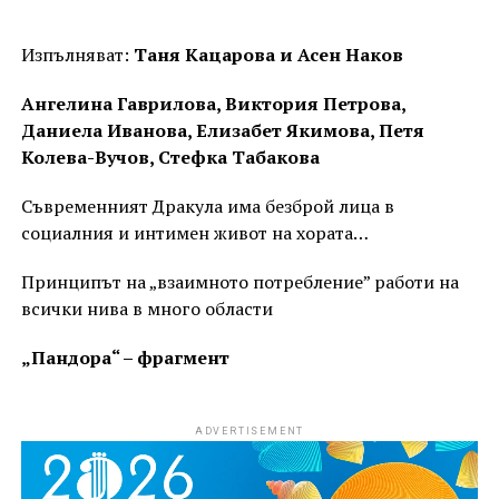
Изпълняват:
Таня Кацарова и Асен Наков
Ангелина Гаврилова, Виктория Петрова,
Даниела Иванова, Елизабет Якимова, Петя
Колева-Вучов, Стефка Табакова
Съвременният Дракула има безброй лица в
социалния и интимен живот на хората…
Принципът на „взаимното потребление” работи на
всички нива в много области
„Пандора“ – фрагмент
ADVERTISEMENT