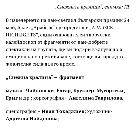
„Снежната кралица“, снимка: ПР
В навечерието на най-светлия български празник 24
май, Балет „Арабеск“ ще представи „АРАБЕСК
HIGHLIGHTS”, един очарователен творчески
калейдоскоп от фрагменти от най-добрите
спектакли на трупата, ще ви подари вълнуващо и
емоционално преживяване, което ще ви зарежда с
живителна сила дълго време.
„Снежна кралица“ – фрагмент
музика –
Чайковски, Елгар, Брукнер, Мусоргски,
Григ
и др.; хореография –
Ангелина Гаврилова
,
сценография –
Иван Токаджиев
; художник-
Адрияна Найденова
;