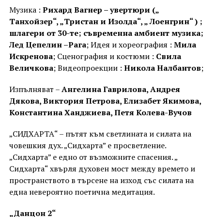
Музика :
Рихард Вагнер – увертюри („
Танхойзер“, „Тристан и Изолда“, „ Лоенгрин“ ) ;
шлагери от 30-те; съвременна амбиент музика;
Лед Цепелин –Рага
; Идея и хореография :
Мила
Искренова
; Сценография и костюми :
Свила
Величкова
; Видеопроекции :
Никола Налбантов
;
Изпълняват –
Ангелина Гаврилова, Андрея
Дякова, Виктория Петрова, Елизабет Якимова,
Константина Ханджиева, Петя Колева-Вучов
„СИДХАРТА“ – пътят към светлината и силата на
човешкия дух. „Сидхарта” е просветление.
„Сидхарта” е едно от възможните спасения. „
Сидхарта“ хвърля духовен мост между времето и
пространството в търсене на изход със силата на
една невероятно поетична медитация.
„Данцон 2“