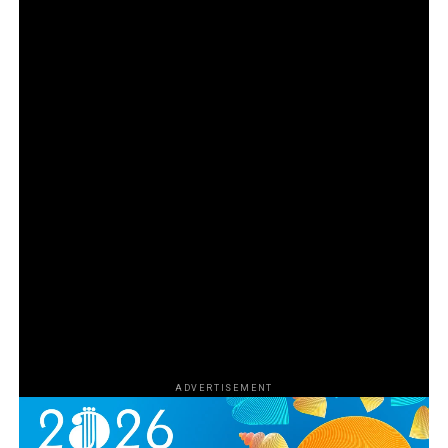
на трафик на игуани, докато Службата за риба и
дива природа на САЩ започва да изгражда
стратегия за преследване на нарушителите.
Епизод 2
Търговецът на влечуги от Флорида Рей Ван
Ностранд разширява бизнеса си и го превръща в
част от мрачния свят на контрабандата на
наркотици и оръжия в Маями чрез връзката си с
известния „кокаинов каубой“ Марио Табрауе. С
разрастването на операцията и усложняването на
схемата Агенцията за борба с наркотиците на САЩ
започва да затяга примката около участниците, за да
сложи край на дейността им.
ADVERTISEMENT