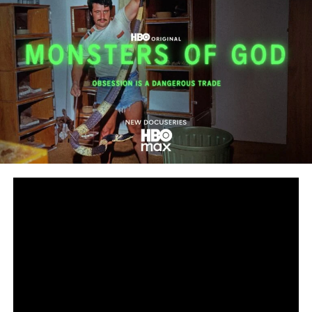
Сподели
снимка: HBO
Дързък поглед към подземния свят на нелегалната
търговия с влечуги за милиарди долари
Петсерийната документална HBO Original поредица