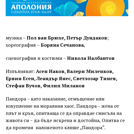
музика –
Пол ван Брюхе, Петър Дундаков
;
хореография –
Боряна Сечанова
,
сценография и костюми –
Никола Налбантов
Изпълняват:
Асен Наков, Валери Миленков,
Ервин Есен, Леандър Янес, Светлозар Тинев,
Стефан Вучов, Филип Миланов
Пандора – като наказание, отмъщение или
изкупление на моралния хаос. Пандора – жена от
плът и кръв, опитваща се да оправдае смисъла на
живота си – да бъде искрена и достойна, Опитва се
да промени наложеното клише „Пандора“.