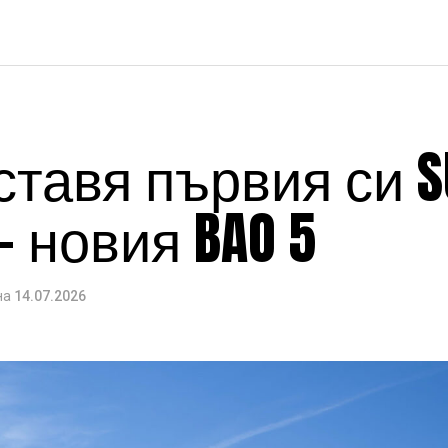
ставя първия си 
– новия BAO 5
на
14.07.2026