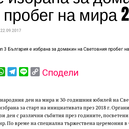
пробег на мира 2
22.09.2017
ebook
iber
WhatsApp
Telegram
Line
Copy
Сподели
Link
народния ден на мира и 30-годишния юбилей на Све
избрана за старт на инициативата през 2018 г. Орган
зи ден с различни събития през годините, посветени
ир. По време на специална тържествена церемония в