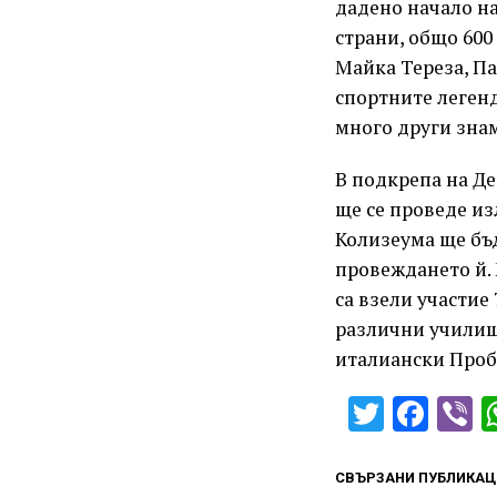
дадено начало на
страни, общо 600
Майка Тереза, Па
спортните легенд
много други зна
В подкрепа на Де
ще се проведе из
Колизеума ще бъ
провеждането й.
са взели участие 
различни училища
италиански Проб
Twitter
Fac
V
СВЪРЗАНИ ПУБЛИКАЦ