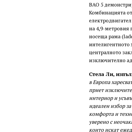
BAO 5 демонстри
Комбинацията от
електродвигател 
на 4,9-метровия п
носеща рама (lad
интелигентното 
централното зак
изключително ад
Стела Ли, изпъ
в Европа харесва
приет изключител
интериор и усъв
идеален избор за
комфорта и техно
уверено с неочак
които искат ежед