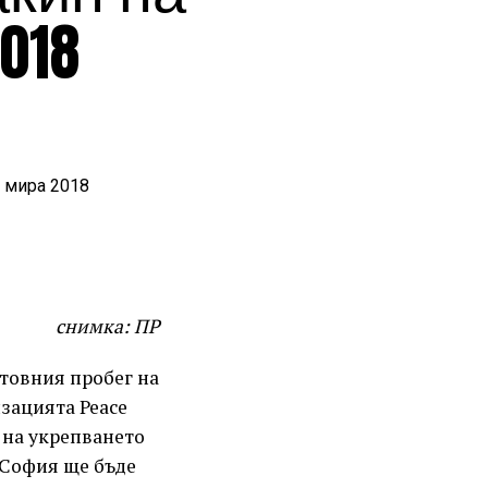
018
снимка: ПР
товния пробег на
изацията Peace
 на укрепването
 София ще бъде