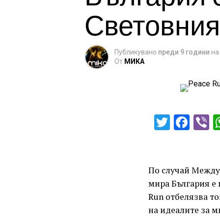
Световния 
Публикувано
преди 9 години
на
От
МИКА
Twitter
Fac
V
По случай Между
мира България е 
Run отбелязва то
на идеалите за м