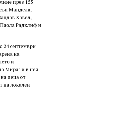
мине през 155
лсън Мандела,
Вацлав Хавел,
 Паола Радклиф и
до 24 септември
арена на
нето и
а Мира” и в нея
 на деца от
т на локален