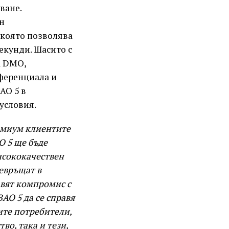
ване.
н
 която позволява
секунди. Шасито с
а DMO,
ференциала и
AO 5 в
условия.
миум клиентите
O 5 ще бъде
исококачествен
евръщат в
авят компромис с
AO 5 да се справя
ите потребители,
во, така и тези,