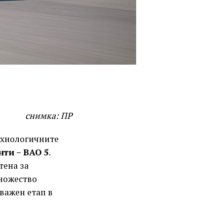
снимка: ПР
ехнологичните
нти – BAO 5
.
тена за
множество
важен етап в