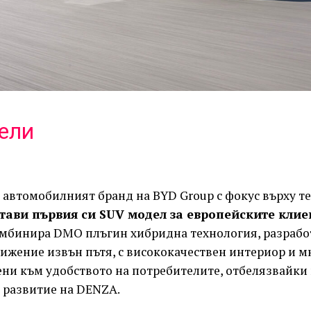
ели
 автомобилният бранд на BYD Group с фокус върху т
тави първия си SUV модел за европейските клие
мбинира DMO плъгин хибридна технология, разрабо
ижение извън пътя, с висококачествен интериор и 
ни към удобството на потребителите, отбелязвайки 
 развитие на DENZA.