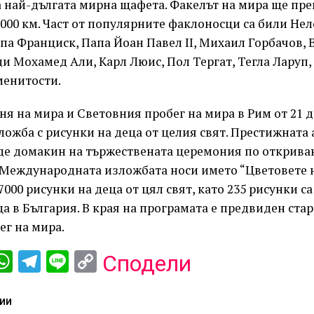
 най-дългата мирна щафета. Факелът на мира ще пре
 000 км. Част от популярните факлоносци са били Не
па Франциск, Папа Йоан Павел II, Михаил Горбачов, 
и Мохамед Али, Карл Люис, Пол Тергат, Тегла Ларуп,
менитости.
ня на мира и Световния пробег на мира в Рим от 21 
ложба с рисунки на деца от целия свят. Престижната 
де домакин на тържествената церемония по открива
 Международната изложбата носи името “Цветовете н
7000 рисунки на деца от цял свят, като 235 рисунки са
 в България. В края на програмата е предвиден стар
ег на мира.
ebook
iber
WhatsApp
Telegram
Line
Copy
Сподели
Link
ИИ