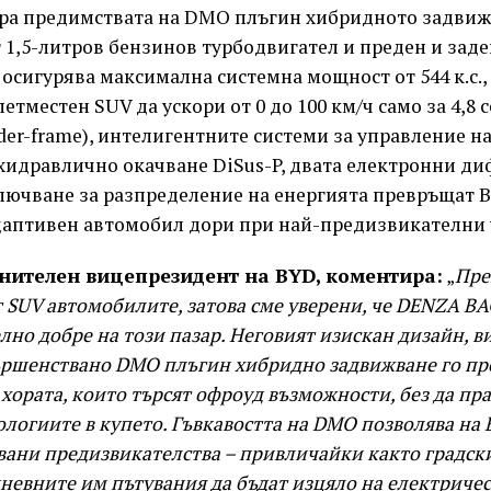
ра предимствата на DMO плъгин хибридното задвиж
 1,5-литров бензинов турбодвигател и преден и заде
осигурява максимална системна мощност от 544 к.с.,
етместен SUV да ускори от 0 до 100 км/ч само за 4,8 
der-frame), интелигентните системи за управление н
хидравлично окачване DiSus-P, двата електронни ди
лючване за разпределение на енергията превръщат B
аптивен автомобил дори при най-предизвикателни 
лнителен вицепрезидент на BYD, коментира:
„
Пре
т SUV автомобилите, затова сме уверени, че DENZA BA
но добре на този пазар. Неговият изискан дизайн, в
ършенствано DMO плъгин хибридно задвижване го пр
 хората, които търсят офроуд възможности, без да пр
логиите в купето. Гъвкавостта на DMO позволява на B
вани предизвикателства – привличайки както градск
невните им пътувания да бъдат изцяло на електричест