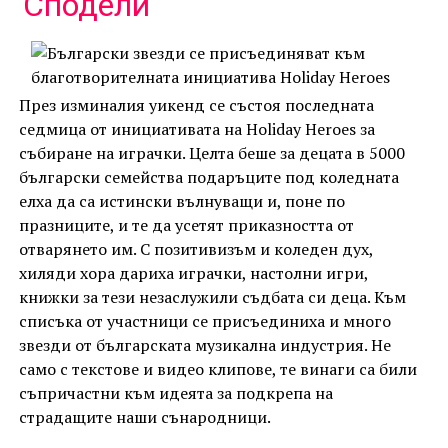
Сподели
През изминалия уикенд се състоя последната
седмица от инициативата на Holiday Heroes за
събиране на играчки. Целта беше за децата в 5000
български семейства подаръците под коледната
елха да са истински вълнуващи и, поне по
празниците, и те да усетят приказността от
отварянето им. С позитивизъм и коледен дух,
хиляди хора дариха играчки, настолни игри,
книжки за тези незаслужили съдбата си деца. Към
списъка от участници се присъединиха и много
звезди от българската музикална индустрия. Не
само с текстове и видео клипове, те винаги са били
съпричастни към идеята за подкрепа на
страдащите наши сънародници.