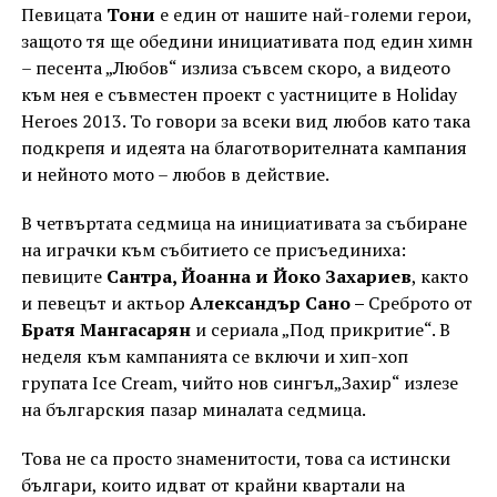
Певицата
Тони
е един от нашите най-големи герои,
защото тя ще обедини инициативата под един химн
– песента „Любов“ излиза съвсем скоро, а видеото
към нея е съвместен проект с уастниците в Holiday
Heroes 2013. То говори за всеки вид любов като така
подкрепя и идеята на благотворителната кампания
и нейното мото – любов в действие.
В четвъртата седмица на инициативата за събиране
на играчки към събитието се присъединиха:
певиците
Сантра, Йоанна и Йоко Захариев
, както
и певецът и актьор
Александър Сано –
Среброто от
Братя Мангасарян
и сериала „Под прикритие“. В
неделя към кампанията се включи и хип-хоп
групата Ice Cream, чийто нов сингъл„Захир“ излезе
на българския пазар миналата седмица.
Това не са просто знаменитости, това са истински
българи, които идват от крайни квартали на