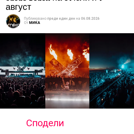
август
Публикувано
преди един ден
на
06.08.2026
От
МИКА
Сподели