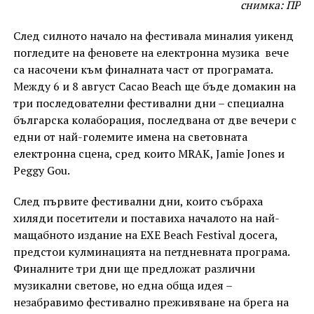
снимка: ПР
След силното начало на фестивала миналия уикенд
погледите на феновете на електронна музика вече
са насочени към финалната част от програмата.
Между 6 и 8 август Cacao Beach ще бъде домакин на
три последователни фестивални дни – специална
българска колаборация, последвана от две вечери с
едни от най-големите имена на световната
електронна сцена, сред които MRAK, Jamie Jones и
Peggy Gou.
След първите фестивални дни, които събраха
хиляди посетители и поставиха началото на най-
мащабното издание на EXE Beach Festival досега,
предстои кулминацията на петдневната програма.
Финалните три дни ще предложат различни
музикални светове, но една обща идея –
незабравимо фестивално преживяване на брега на