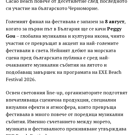
Cacao Beach повече от десетилетие след последното
си участие на българското Черноморие.
Големият финал на фестивала е запазен за
8 август
,
когато за първи път в България ще се качи
Peggy
Gou
– глобална музикална и културна икона, чиито
участия се превръщат в акцент на най-големите
фестивали в света. Нейният дебют на морската
сцена пред българската публика е сред най-
очакваните музикални събития на лятото и
подобаващ завършек на програмата на EXE Beach
Festival 2026.
Освен световния line-up, организаторите подготвят
впечатляваща сценична продукция, специални
визуални ефекти и атмосфера, която превръща
фестивала в много повече от поредица музикални
събития. Именно съчетанието между морето,
музиката и фестивалното преживяване утвърждава