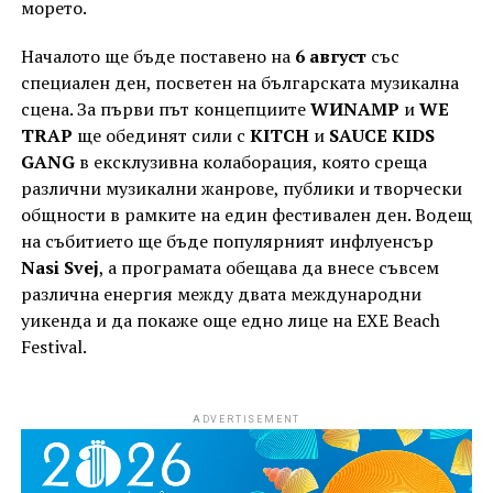
морето.
Началото ще бъде поставено на
6 август
със
специален ден, посветен на българската музикална
сцена. За първи път концепциите
WИNAMP
и
WE
TRAP
ще обединят сили с
KITCH
и
SAUCE KIDS
GANG
в ексклузивна колаборация, която среща
различни музикални жанрове, публики и творчески
общности в рамките на един фестивален ден. Водещ
на събитието ще бъде популярният инфлуенсър
Nasi Svej
, а програмата обещава да внесе съвсем
различна енергия между двата международни
уикенда и да покаже още едно лице на EXE Beach
Festival.
ADVERTISEMENT