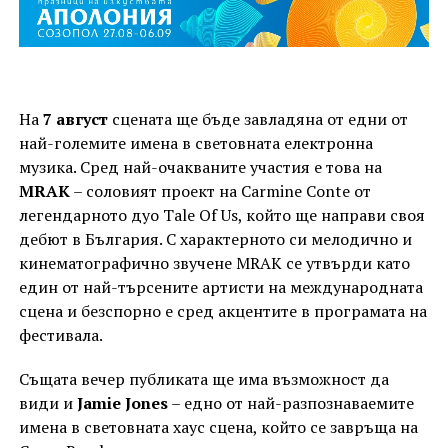
На
7 август
сцената ще бъде завладяна от едни от
най-големите имена в световната електронна
музика. Сред най-очакваните участия е това на
MRAK
– соловият проект на Carmine Conte от
легендарното дуо Tale Of Us, който ще направи своя
дебют в България. С характерното си мелодично и
кинематографично звучене MRAK се утвърди като
един от най-търсените артисти на международната
сцена и безспорно е сред акцентите в програмата на
фестивала.
Същата вечер публиката ще има възможност да
види и
Jamie Jones
– едно от най-разпознаваемите
имена в световната хаус сцена, който се завръща на