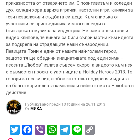
приказността от отварянето им. С позитивизъм и коледен
дух, хиляди хора дариха играчки, настолни игри, книжки за
тези незаслужили съдбата си деца. Към списъка от
участници се присъединиха и много звезди от
българската музикална индустрия. Не само с текстове и
видео клипове, те винаги са били съпричастни към идеята
за подкрепа на страдащите наши сънародници.
Певицата
Тони
е един от нашите най-големи герои,
защото тя ще обедини инициативата под един химн –
песента „Любов“ излиза съвсем скоро, а видеото към нея
е съвместен проект с уастниците в Holiday Heroes 2013. То
говори за всеки вид любов като така подкрепя и идеята
на благотворителната кампания и нейното мото – любов в
действие.
Публикувано
преди 13 години
на
26.11.2013
От
МИКА
Twitter
Facebook
Viber
WhatsApp
Telegram
Line
Copy
Link