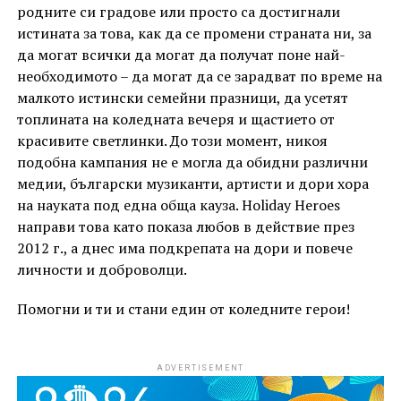
родните си градове или просто са достигнали
истината за това, как да се промени страната ни, за
да могат всички да могат да получат поне най-
необходимото – да могат да се зарадват по време на
малкото истински семейни празници, да усетят
топлината на коледната вечеря и щастието от
красивите светлинки. До този момент, никоя
подобна кампания не е могла да обидни различни
медии, български музиканти, артисти и дори хора
на науката под една обща кауза. Holiday Heroes
направи това като показа любов в действие през
2012 г., а днес има подкрепата на дори и повече
личности и доброволци.
Помогни и ти и стани един от коледните герои!
ADVERTISEMENT