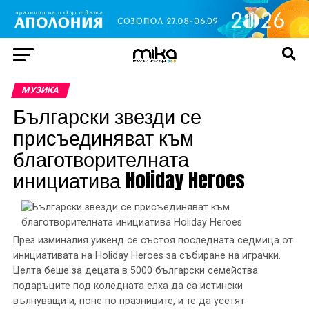
МУЗИКА
Български звезди се
присъединяват към
благотворителната
инициатива Holiday Heroes
През изминалия уикенд се състоя последната седмица от
инициативата на Holiday Heroes за събиране на играчки.
Целта беше за децата в 5000 български семейства
подаръците под коледната елха да са истински
вълнуващи и, поне по празниците, и те да усетят