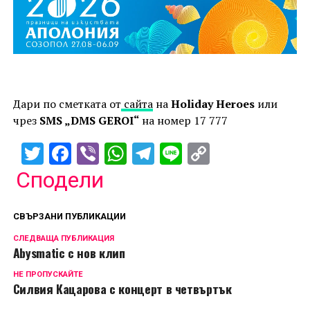
Дари по сметката от
сайта
на
Holiday Heroes
или
чрез
SMS „DMS GEROI“
на номер 17 777
Twitter
Facebook
Viber
WhatsApp
Telegram
Line
Copy
Link
Сподели
СВЪРЗАНИ ПУБЛИКАЦИИ
СЛЕДВАЩА ПУБЛИКАЦИЯ
Abysmatic с нов клип
НЕ ПРОПУСКАЙТЕ
Силвия Кацарова с концерт в четвъртък