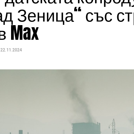
ад Зеница“ със с
в Max
22.11.2024