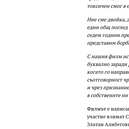
токсичен смог в 
Ние сме двойка, 
един общ поглед 
седем години пре
представим борба
С нашия филм иск
буквално заради р
когато го направ
съотговорност чр
и чрез признание
в собствените ни
Филмът е написа
участие взимат 
Златан Алибегов