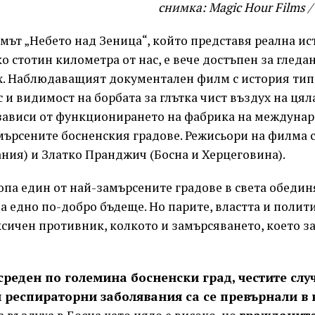
снимка: Magic Hour Films 
мът „Небето над Зеница“, който представя реална ис
ко стотин километра от нас, е вече достъпен за гледа
. Наблюдаващият документален филм с история тип
ас и видимост на борбата за глътка чист въздух на ця
зависи от функционирането на фабрика на междуна
мърсените босненския градове. Режисьори на филма 
ния) и Златко Пранджич (Босна и Херцеговина).
опа един от най-замърсените градове в света обеди
за едно по-добро бъдеще. Но парите, властта и полити
сичен противник, колкото и замърсяването, което з
среден по големина босненски град, честите слу
и респираторни заболявания са се превърнали в 