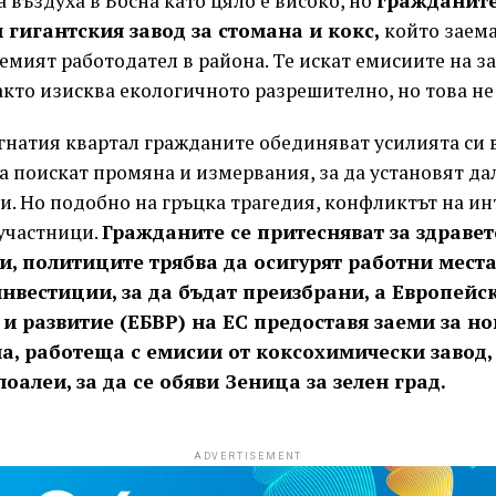
 въздуха в Босна като цяло е високо, но
гражданите
 гигантския завод за стомана и кокс,
който заема
лемият работодател в района. Те искат емисиите на з
кто изисква екологичното разрешително, но това не 
гнатия квартал гражданите обединяват усилията си 
да поискат промяна и измервания, за да установят д
и. Но подобно на гръцка трагедия, конфликтът на ин
 участници.
Гражданите се притесняват за здравет
и, политиците трябва да осигурят работни места
нвестиции, за да бъдат преизбрани, а Европейс
и развитие (ЕБВР) на ЕС предоставя заеми за но
а, работеща с емисии от коксохимически завод,
лоалеи, за да се обяви Зеница за зелен град.
ADVERTISEMENT