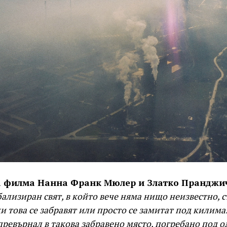
а филма Нанна Франк Мюлер и Златко Пранджич
ализиран свят, в който вече няма нищо неизвестно, с
 това се забравят или просто се замитат под килима
 превърнал в такова забравено място, погребано под о