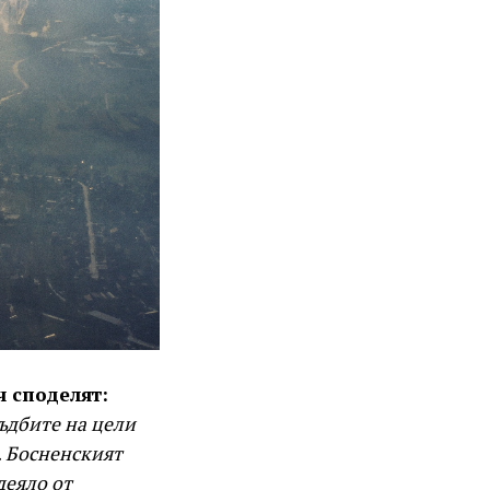
 споделят:
ъдбите на цели
. Босненският
деяло от