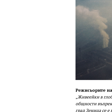
Режисьорите н
„
Живеейки в глоб
общности въпреки
град Зеница се е