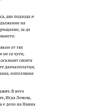
са, два подхода и
одължение на
ръщахме, за да
яването.
якои от тях
 не са чути,
 осъзнаят своята
ите данъкоплатци,
мана, използвана
жич. В него
ч, Игда Лемеш,
 е дело на Нанна