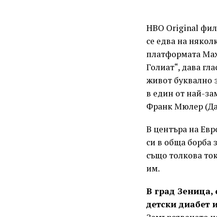
HBO Original фил
се едва на някол
платформата Max
Голиат“, дава гл
живот буквално 
в един от най-за
Франк Мюлер (Да
В центъра на Евр
си в обща борба 
също толкова ток
им.
В град Зеница, 
детски диабет 