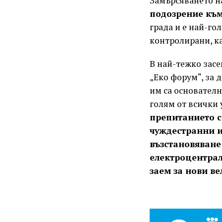
Замърсяването на
подозрение към
града и е най-го
контролирани, ка
В най-тежко засе
„Еко форум“, за 
им са основателн
голям от всички
препитанието с
чуждестранни и
възстановяване 
електроцентрал
заем за нови ве