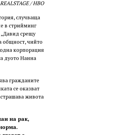
/ REALSTAGE / HBO
тория, случваща
не в стрийминг
 „Давид срещу
ла общност, чийто
родна корпорация
са дуото Нанна
нява гражданите
ката се оказват
астрашава живота
чаи на рак,
норма.