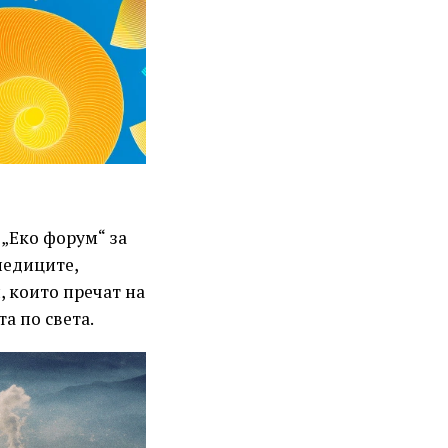
 „Еко форум“ за
ледиците,
, които пречат на
а по света.