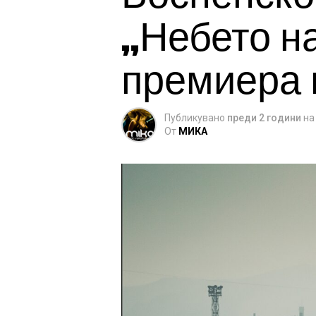
„Небето н
премиера 
Публикувано
преди 2 години
на
От
МИКА