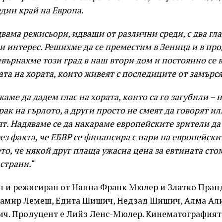
един край на Европа.
двама режисьори, идващи от различни среди, с два гла
и интерес. Решихме да се преместим в Зеница и в пр
върнахме този град в наш втори дом и постоянно се в
та на хората, които живеят с последиците от замърс
аме да дадем глас на хората, които са го загубили – н
ак на гърлото, а други просто не смеят да говорят или
ят. Надяваме се да накараме европейските зрители да
ез факта, че ЕБВР се финансира с пари на европейск
то, че някой друг плаща ужасна цена за евтината сто
 страни.
“
н и режисиран от Нанна Франк Мюлер и Златко Пранд
Самир Лемеш, Едита Шишич, Недзад Шишич, Алма Али
ич. Продуцент е Лийз Ленс-Мюлер. Кинематографията