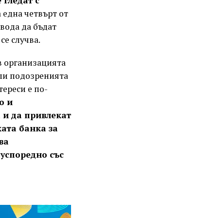
 гледат с
 една четвърт от
авода да бъдат
се случва.
в организацията
али подозренията
тереси е по-
о и
 и да привлекат
ката банка за
ва
 успоредно със