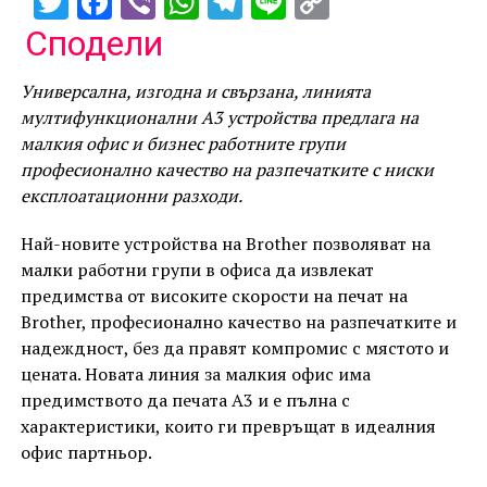
Twitter
Facebook
Viber
WhatsApp
Telegram
Line
Copy
Link
Сподели
Универсална, изгодна и свързана, линията
мултифункционални А3 устройства предлага на
малкия офис и бизнес работните групи
професионално качество на разпечатките с ниски
експлоатационни разходи.
Най-новите устройства на Brother позволяват на
малки работни групи в офиса да извлекат
предимства от високите скорости на печат на
Brother, професионално качество на разпечатките и
надеждност, без да правят компромис с мястото и
цената. Новата линия за малкия офис има
предимството да печата А3 и е пълна с
характеристики, които ги превръщат в идеалния
офис партньор.