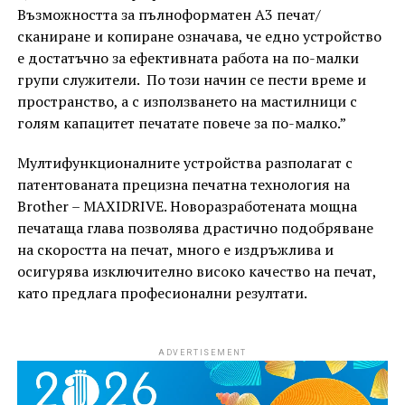
Възможността за пълноформатен А3 печат/
сканиране и копиране означава, че едно устройство
е достатъчно за ефективната работа на по-малки
групи служители. По този начин се пести време и
пространство, а с използването на мастилници с
голям капацитет печатате повече за по-малко.”
Мултифункционалните устройства разполагат с
патентованата прецизна печатна технология на
Brother – MAXIDRIVE. Новоразработената мощна
печатаща глава позволява драстично подобряване
на скоростта на печат, много е издръжлива и
осигурява изключително високо качество на печат,
като предлага професионални резултати.
ADVERTISEMENT