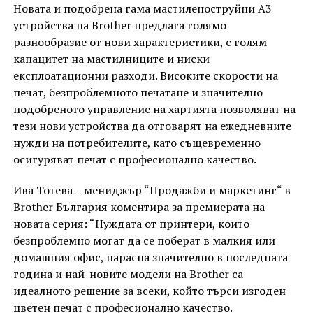
Новата и подобрена гама мастиленоструйни А3
устройства на Brother предлага голямо
разнообразие от нови характеристики, с голям
капацитет на мастилниците и ниски
експлоатационни разходи. Високите скорости на
печат, безпроблемното печатане и значително
подобреното управление на хартията позволяват на
тези нови устройства да отговарят на ежедневните
нужди на потребителите, като същевременно
осигуряват печат с професионално качество.
Ива Тотева – мениджър “Продажби и маркетинг“ в
Brother България коментира за премиерата на
новата серия: “Нуждата от принтери, които
безпроблемно могат да се поберат в малкия или
домашния офис, нарасна значително в последната
година и най-новите модели на Brother са
идеалното решение за всеки, който търси изгоден
цветен печат с професионално качество.