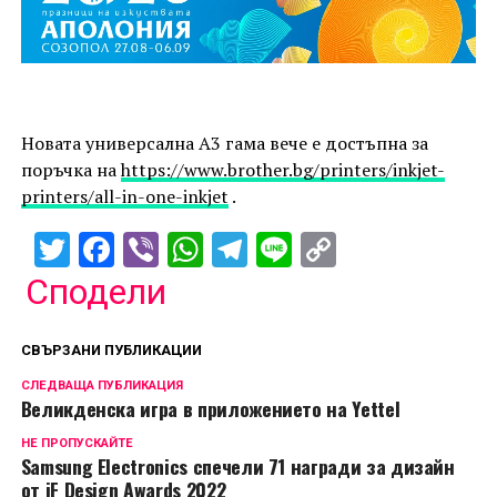
Новата универсална А3 гама вече е достъпна за
поръчка на
https://www.brother.bg/printers/inkjet-
printers/all-in-one-inkjet
.
Twitter
Facebook
Viber
WhatsApp
Telegram
Line
Copy
Link
Сподели
СВЪРЗАНИ ПУБЛИКАЦИИ
СЛЕДВАЩА ПУБЛИКАЦИЯ
Великденска игра в приложението на Yettel
НЕ ПРОПУСКАЙТЕ
Samsung Electronics спечели 71 награди за дизайн
от iF Design Awards 2022