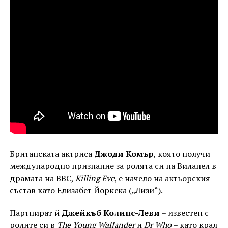
Британската актриса
Джоди Комър
, която получи
международно признание за ролята си на Виланел в
драмата на ВВС,
Killing Eve
, е начело на актьорския
състав като Елизабет Йоркска („Лизи“).
Партнират й
Джейкъб Колинс-Леви
– известен с
ролите си в
The Young Wallander
и
Dr Who
– като крал