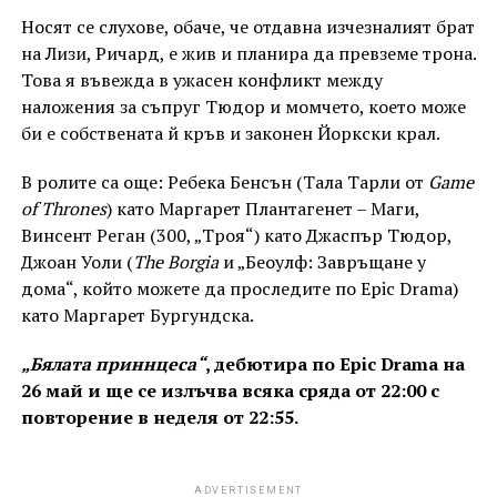
Носят се слухове, обаче, че отдавна изчезналият брат
на Лизи, Ричард, е жив и планира да превземе трона.
Това я въвежда в ужасен конфликт между
наложения за съпруг Тюдор и момчето, което може
би е собствената й кръв и законен Йоркски крал.
В ролите са още: Ребека Бенсън (Тала Тарли от
Game
of Thrones
) като Маргарет Плантагенет – Маги,
Винсент Реган (300, „Троя“) като Джаспър Тюдор,
Джоан Уоли (
The Borgia
и „Беоулф: Завръщане у
дома“, който можете да проследите по Epic Drama)
като Маргарет Бургундска.
„Бялата приннцеса“
,
дебютира по Epic Drama на
26 май и ще се излъчва всяка сряда от 22:00 с
повторение в неделя от 22:55.
ADVERTISEMENT