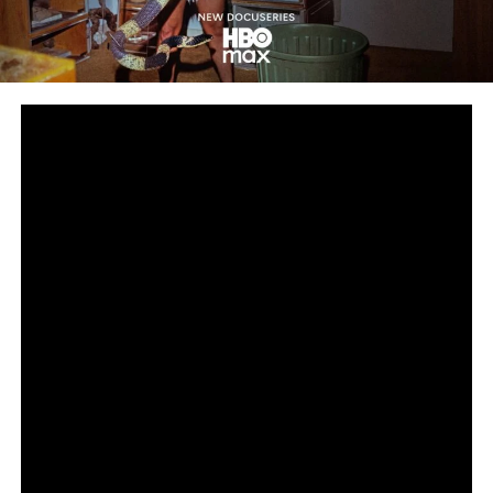
Сподели
снимка: HBO
Дързък поглед към подземния свят на нелегалната
търговия с влечуги за милиарди долари
Петсерийната документална HBO Original поредица
„Божиите чудовища“ от Goode Films, A24 и Central
Pictures, режисирана от номинирания за награда
„Еми®“ Ерик Гуд (HBO Original „Шоу-шимпанзета:
Kогато падне завесата“), вече дебютира в
стрийминг платформата HBO Max. По един нов
епизод ще става наличен всеки петък до финала на
4 септември. Световната премиера на поредицата се