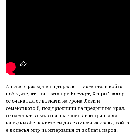
Англия е разединена държава в момента, в който
победителят в битката при Босуърт, Хенри Тюдор,
се очаква да се възкачи на трона. Лизи и
семейството й, поддръжници на предишния крал,
се намират в смъртна опасност. Лизи трябва да
изпълни обещанието си да се омъжи за краля, който
е донесъл мир на изтерзания от войната народ.