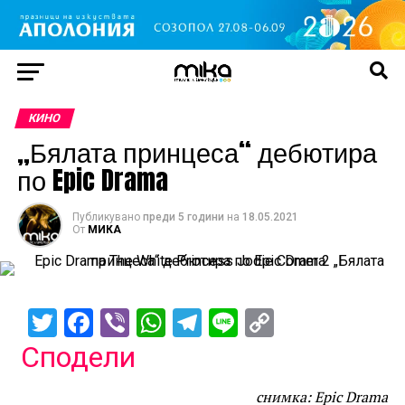
КИНО
„Бялата принцеса“ дебютира
по Epic Drama
Публикувано
преди 5 години
на
18.05.2021
От
МИКА
Twitter
Facebook
Viber
WhatsApp
Telegram
Line
Copy
Link
Сподели
снимка: Epic Drama