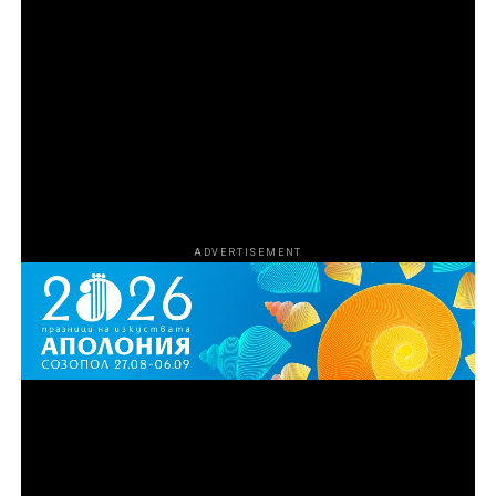
част от мрачния свят на контрабандата на
наркотици и оръжия в Маями чрез връзката си с
известния „кокаинов каубой“ Марио Табрауе. С
разрастването на операцията и усложняването на
схемата Агенцията за борба с наркотиците на САЩ
започва да затяга примката около участниците, за да
сложи край на дейността им.
ADVERTISEMENT
Епизод 3
Синът на Рей, Майк Ван Ностранд, се опитва да