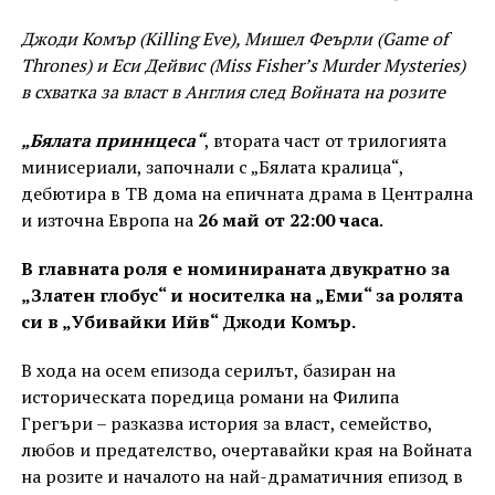
Джоди Комър (Killing Eve), Мишел Феърли (Game of
Thrones) и Еси Дейвис (Miss Fisher’s Murder Mysteries)
в схватка за власт в Англия след Войната на розите
„Бялата приннцеса“
, втората част от трилогията
минисериали, започнали с „Бялата кралица“,
дебютира в ТВ дома на епичната драма в Централна
и източна Европа на
26 май от 22:00 часа
.
В главната роля е номинираната двукратно за
„Златен глобус“ и носителка на „Еми“ за ролята
си в „Убивайки Ийв“ Джоди Комър.
В хода на осем епизода серилът, базиран на
историческата поредица романи на Филипа
Грегъри – разказва история за власт, семейство,
любов и предателство, очертавайки края на Войната
на розите и началото на най-драматичния епизод в