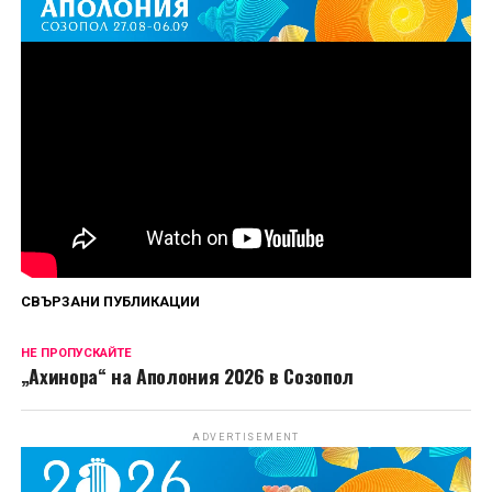
Първи епизод на „Божиите чудовища“ вече е
наличен за стрийминг в HBO Max, а нови
епизоди ще дебютират всеки петък до финала
на 4 септември.
Сподели
СВЪРЗАНИ ПУБЛИКАЦИИ
НЕ ПРОПУСКАЙТЕ
„Ахинора“ на Аполония 2026 в Созопол
ADVERTISEMENT