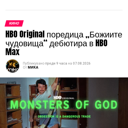
КИНО
HBO Original поредица „Божиите
чудовища“ дебютира в HBO
Max
Публикувано
преди 9 часа
на
07.08.2026
От
МИКА