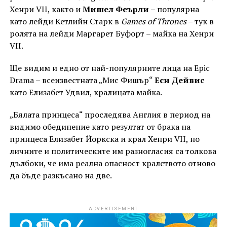
Хенри VII, както и
Мишел Феърли
– популярна
като лейди Кетлийн Старк в
Games of Thrones
– тук в
ролята на лейди Маргарет Буфорт – майка на Хенри
VII.
Ще видим и едно от най-популярните лица на Epic
Drama – всеизвестната „Мис Фишър“
Еси Дейвис
като Елизабет Удвил, кралицата майка.
„Бялата принцеса“ проследява Англия в период на
видимо обединение като резултат от брака на
принцеса Елизабет Йоркска и крал Хенри VII, но
личните и политическите им разногласия са толкова
дълбоки, че има реална опасност кралството отново
да бъде разкъсано на две.
ADVERTISEMENT