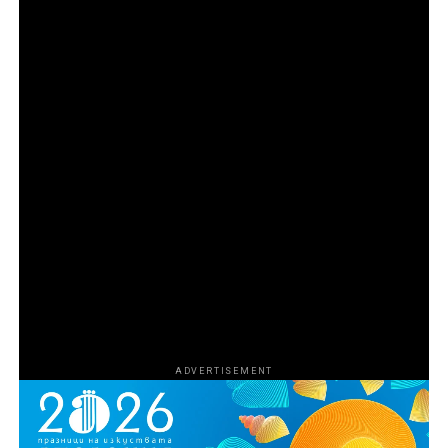
HBO Documentary Films представя „Божиите
чудовища“, продукция на Goode Films и A24 в
партньорство с Central Pictures. Режисьор на
поредицата е Ерик Гуд, а изпълнителни продуценти
са Джереми Макбрайд, Ерик Гуд, Хари Го, Емили
Озбърн, Никол Стот, Роналд Бронстийн, Ели Буш,
Джош Сафди и Кевин Турен. Коизпълнителни
продуценти са Харисън Крайс и Мариса Торес
Ериксън. Продуценти са Том Петерсен, Джеймс Лиу,
Лиса Ривера, Кали Барлоу, Чарлз Дивак, Ейдриън
Гитс и Даниел Джонсън. За HBO изпълнителни
продуценти са Нанси Ейбрахам, Лиса Хелър и Тина
Нгуен.
ADVERTISEMENT