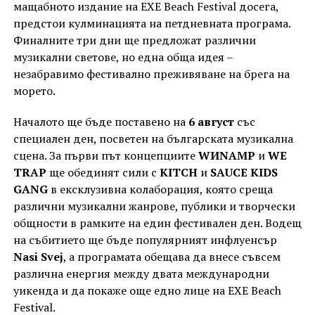
мащабното издание на EXE Beach Festival досега,
предстои кулминацията на петдневната програма.
Финалните три дни ще предложат различни
музикални светове, но една обща идея –
незабравимо фестивално преживяване на брега на
морето.
Началото ще бъде поставено на
6 август
със
специален ден, посветен на българската музикална
сцена. За първи път концепциите
WИNAMP
и
WE
TRAP
ще обединят сили с
KITCH
и
SAUCE KIDS
GANG
в ексклузивна колаборация, която среща
различни музикални жанрове, публики и творчески
общности в рамките на един фестивален ден. Водещ
на събитието ще бъде популярният инфлуенсър
Nasi Svej
, а програмата обещава да внесе съвсем
различна енергия между двата международни
уикенда и да покаже още едно лице на EXE Beach
Festival.