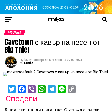
МУЗИКА
Cavetown с кавър на песен от
Big Thief
Публикувано
преди 5 години
на
07.03.2021
От
МИКА
Twitter
Facebook
Viber
WhatsApp
Telegram
Line
Copy
Link
Сподели
Британският инди поп артист Cavetown сподели