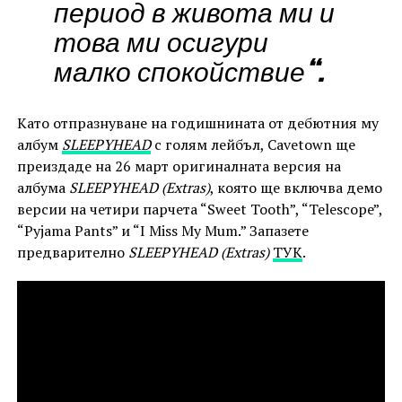
период в живота ми и
това ми осигури
малко спокойствие“.
Като отпразнуване на годишнината от дебютния му
албум
SLEEPYHEAD
с голям лейбъл, Cavetown ще
преиздаде на 26 март оригиналната версия на
албума
SLEEPYHEAD (Extras)
, която ще включва демо
версии на четири парчета “Sweet Tooth”, “Telescope”,
“Pyjama Pants” и “I Miss My Mum.” Запазете
предварително
SLEEPYHEAD (Extras)
ТУК
.