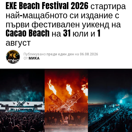
EXE Beach Festival 2026 стартира
най-мащабното си издание с
първи фестивален уикенд на
Cacao Beach на 31 юли и 1
август
Публикувано
преди един ден
на
06.08.2026
От
МИКА