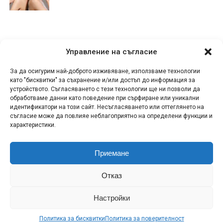
Управление на съгласие
За да осигурим най-доброто изживяване, използваме технологии
като "бисквитки" за съхранение и/или достъп до информация за
устройството. Съгласяването с тези технологии ще ни позволи да
обработваме данни като поведение при сърфиране или уникални
идентификатори на този сайт. Несъгласяването или оттеглянето на
съгласие може да повлияе неблагоприятно на определени функции и
характеристики.
Приемане
КОНТАКТИ
СПОДЕЛИ НОВИНА!
ЗА НАС
Отказ
ПОЛИТИКА ЗА ПОВЕРИТЕЛНОСТ
ПОЛИТИКА ЗА БИСКВИТКИ (ЕС)
RSS
Настройки
МИКА: Музика и Лайфстайл Copyright © 2011-2026
Политика за бисквитки
Политика за поверителност