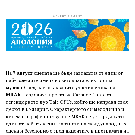
ADVERTISEMENT
На
7 август
сцената ще бъде завладяна от едни от
най-големите имена в световната електронна
музика. Сред най-очакваните участия е това на
MRAK
– соловият проект на Carmine Conte от
легендарното дуо Tale Of Us, който ще направи своя
дебют в България. С характерното си мелодично и
кинематографично звучене MRAK се утвърди като
един от най-търсените артисти на международната
сцена и безспорно е сред акцентите в програмата на