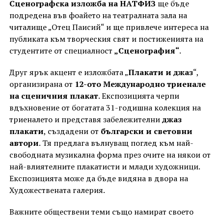
Сценографска изложба на НАТФИЗ
ще бъде
подредена във фоайето на театралната зала на
читалище „Отец Паисий“ и ще привлече интереса на
публиката към творческия свят и постиженията на
студентите от специалност
„Сценография“
.
Друг ярък акцент е изложбата „
Плакати и джаз
“,
организирана от
12-ото Международно триенале
на сценичния плакат
. Експозицията черпи
вдъхновение от богатата 31-годишна колекция на
триеналето и представя забележителни
джаз
плакати
, създадени от
български и световни
автори
. Тя предлага вълнуващ поглед към най-
свободната музикална форма през очите на някои от
най-влиятелните плакатисти и млади художници.
Експозицията може да бъде видяна в двора на
Художествената галерия.
Важните обществени теми също намират своето