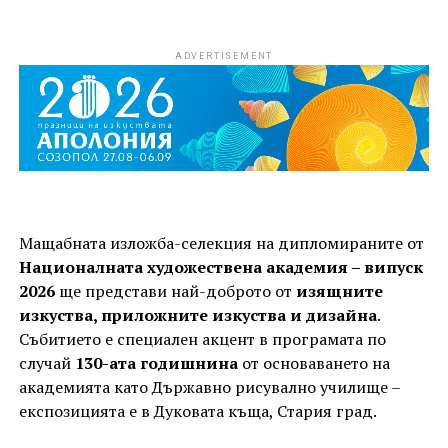
ADVERTISEMENT
Мащабната изложба-селекция на дипломираните от
Националната художествена академия – випуск
2026
ще представи най-доброто от
изящните
изкуства, приложните изкуства и дизайна
.
Събитието е специален акцент в програмата по
случай
130-ата годишнина
от основаването на
академията като Държавно рисувално училище –
експозицията е в Дуковата къща, Стария град.