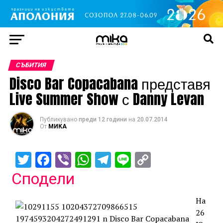
СЪБИТИЯ
Disco Bar Copacabana представя
Live Summer Show с Danny Levan
Публикувано
преди 12 години
на
20.07.2014
От
МИКА
Twitter
Facebook
Viber
WhatsApp
Telegram
Line
Copy
Link
Сподели
На
26