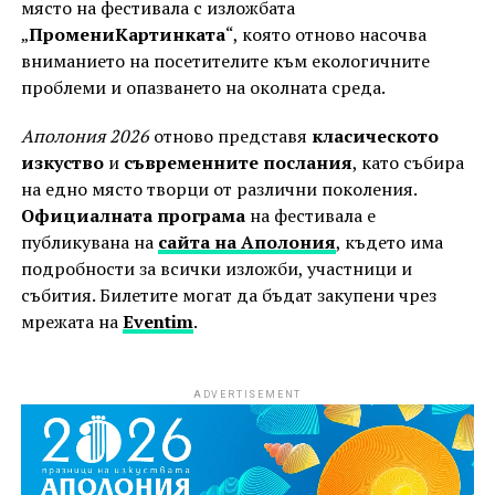
място на фестивала с изложбата
„
ПромениКартинката
“, която отново насочва
вниманието на посетителите към екологичните
проблеми и опазването на околната среда.
Аполония 2026
отново представя
класическото
изкуство
и
съвременните послания
, като събира
на едно място творци от различни поколения.
Официалната програма
на фестивала е
публикувана на
сайта на Аполония
, където има
подробности за всички изложби, участници и
събития. Билетите могат да бъдат закупени чрез
мрежата на
Eventim
.
ADVERTISEMENT