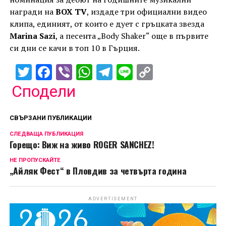
награди на
BOX TV
, издаде три официални видео
клипа, единият, от които е дует с гръцката звезда
Marina Sazi
, а песента „Body Shaker“ още в първите
си дни се качи в топ 10 в Гърция.
Twitter
Facebook
Viber
WhatsApp
Telegram
Line
Copy
Link
Сподели
СВЪРЗАНИ ПУБЛИКАЦИИ
СЛЕДВАЩА ПУБЛИКАЦИЯ
Горещо: Виж на живо ROGER SANCHEZ!
НЕ ПРОПУСКАЙТЕ
„Айляк Фест“ в Пловдив за четвърта година
ADVERTISEMENT