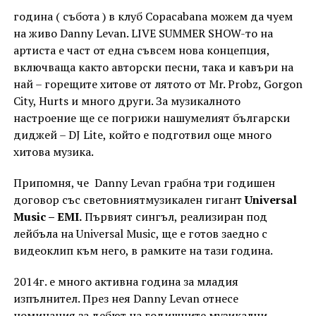
година ( събота ) в клуб Copacabana можем да чуем
на живо Danny Levan. LIVE SUMMER SHOW-то на
артиста е част от една съвсем нова концепция,
включваща както авторски песни, така и кавъри на
най – горещите хитове от лятото от Mr. Probz, Gorgon
City, Hurts и много други. За музикалното
настроение ще се погрижи нашумелият български
диджей – DJ Lite, който е подготвил още много
хитова музика.
Припомня, че Danny Levan грабна три годишен
договор със световниятмузикален гигант
Universal
Music – EMI.
Първият сингъл, реализиран под
лейбъла на Universal Music, ще е готов заедно с
видеоклип към него, в рамките на тази година.
2014г. е много активна година за младия
изпълнител. През нея Danny Levan отнесе
номинация за дебют на годишните музикални