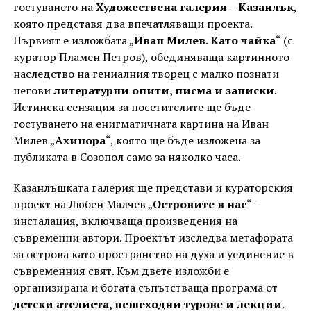
гостуването на
Художествена галерия – Казанлък
,
която представя два впечатляващи проекта.
Първият е изложбата „
Иван Милев. Като чайка
“ (с
куратор Пламен Петров), обединяваща картинното
наследство на гениалния творец с малко познати
негови
литературни опити, писма и записки
.
Истинска сензация за посетителите ще бъде
гостуването на енигматичната картина на Иван
Милев „
Ахинора
“, която ще бъде изложена за
публиката в Созопол само за няколко часа.
Казанлъшката галерия ще представи и кураторския
проект на Любен Малчев „
Островите в нас
“ –
инсталация, включваща произведения на
съвременни автори. Проектът изследва метафората
за острова като пространство на духа и уединение в
съвременния свят. Към двете изложби е
организирана и богата съпътстваща програма от
детски ателиета, пешеходни турове и лекции
.