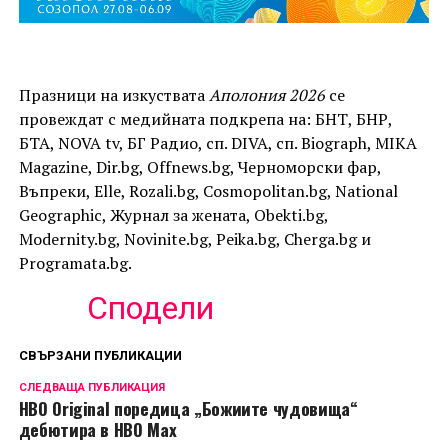
Празници на изкуствата
Аполония 2026
се
провеждат с медийната подкрепа на: БНТ, БНР,
БТА, NOVA tv, БГ Радио, сп. DIVA, сп. Biograph, MIKA
Magazine, Dir.bg, Offnews.bg, Черноморски фар,
Въпреки, Elle, Rozali.bg, Cosmopolitan.bg, National
Geographic, Журнал за жената, Obekti.bg,
Modernity.bg, Novinite.bg, Peika.bg, Cherga.bg и
Programata.bg.
Сподели
СВЪРЗАНИ ПУБЛИКАЦИИ
СЛЕДВАЩА ПУБЛИКАЦИЯ
HBO Original поредица „Божиите чудовища“
дебютира в HBO Max