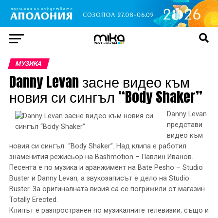
МУЗИКА
Danny Levan засне видео към
новия си сингъл “Body Shaker”
Danny Levan
представи
видео към
новия си сингъл “Body Shaker”. Над клипа е работил
знаменития режисьор
н
a Bashmotion – Павлин Иванов.
Песента е по музика и аранжимент на Bate Pesho – Studio
Buster и Danny Levan, a
звукозаписът е дело на
Studio
Buster.
За оригиналната визия са се погрижили от магазин
Totally Erected.
Клипът e разпространен по музикалните телевизии, също и