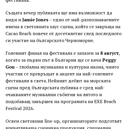
фестивала.
Същата вечер публиката ще има възможност да
види и
Jamie Jones
– едно от най-разпознаваемите
имена в световната хаус сцена, който се завръща на
Cacao Beach повече от десетилетие след последното
си участие на българското Черноморие.
Големият финал на фестивала е запазен за
8 август
,
когато за първи път в България ще се качи
Peggy
Gou
– глобална музикална и културна икона, чиито
участия се превръщат в акцент на най-големите
фестивали в света. Нейният дебют на морската
сцена пред българската публика е сред най-
очакваните музикални събития на лятото и
подобаващ завършек на програмата на EXE Beach
Festival 2026.
Освен световния line-up, организаторите подготвят
впечатляваща сценична продукция, специални