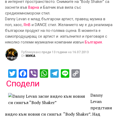
в интернет пространството. Снимките на “Body Shaker” са
заснети във
Варна
и Балчик във вила със
средиземноморски стил.
Danny Levan е млад български артист, правещ музика в
поп, хаос,
RnB
и DANCE стил. Желанието му е да реализира
български продукт на по-голяма сцена. В момента е
самопродуциращ се артист и изпълнител
и
преговаря
с
няколко
големи музикални компании извън
България
.
Публикувано
преди 13 години
на
16.07.2013
От
МИКА
Twitter
Facebook
Viber
WhatsApp
Telegram
Line
Copy
Link
Сподели
Danny
Levan
представи
видео към новия си сингъл “Body Shaker”. Над