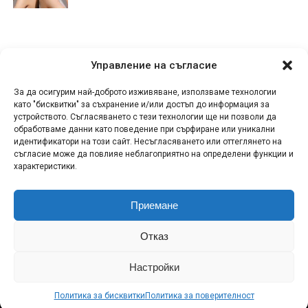
Управление на съгласие
За да осигурим най-доброто изживяване, използваме технологии
като "бисквитки" за съхранение и/или достъп до информация за
устройството. Съгласяването с тези технологии ще ни позволи да
обработваме данни като поведение при сърфиране или уникални
идентификатори на този сайт. Несъгласяването или оттеглянето на
съгласие може да повлияе неблагоприятно на определени функции и
характеристики.
Приемане
КОНТАКТИ
СПОДЕЛИ НОВИНА!
ЗА НАС
Отказ
ПОЛИТИКА ЗА ПОВЕРИТЕЛНОСТ
ПОЛИТИКА ЗА БИСКВИТКИ (ЕС)
RSS
Настройки
МИКА: Музика и Лайфстайл Copyright © 2011-2026
Политика за бисквитки
Политика за поверителност