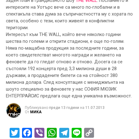
заден план в грандиозното шоу
THE WALL
. Посланието и
интересите на Уотърс вече са много по-глобални и в
спектакъла става дума за съпричастността му с хората по
света, особено с тези, които живеят в конфликтни
територии.
Интересът към THE WALL, който вече няколко години
шества по големи и открити стадиони, е още по-голям.
Няма по-мащабна продукция за последните години, за
което свидетелстват многото награди и желането на
феновете да го гледат отново и отново. Досега са се
състояли 192 концерта пред 3,3 милиона души в 28
държави, а продадените билети са на стойност 380
милиона долара. След консултация с мениджмънта на
шоуто специално за феновете у нас СОФИЯ МЮЗИК
ЕНТЕРПРАЙСИС предлага още една уникална възможност.
Публикувано
преди 13 години
на
11.07.2013
От
МИКА
Twitter
Facebook
Viber
WhatsApp
Telegram
Line
Copy