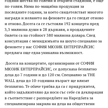
години шества по големи и открити стадиони, е още
по-голям. Няма по-мащабна продукция за
последните години, за което свидетелстват многото
награди и желането на феновете да го гледат отново
и отново. Досега са се състояли 192 концерта пред
3,3 милиона души в 28 държави, а продадените
билети са на стойност 380 милиона долара. След
консултация с мениджмънта на шоуто специално за
феновете у нас СОФИЯ МЮЗИК ЕНТЕРПРАЙСИС
предлага още една уникална възможност.
Досега на концертите, организирани от СОФИЯ
МЮЗИК ЕНТЕРПРАЙСИС, се допускаха безплатно
деца до 7 години и до 120 см. Специално за THE
WALL деца до 10-годишна възраст ще влизат
безплатно. Те обаче трябва да са с придружител,
който задължително да носи със себе си декларация
в съответствие с разпоредбите на Наредбата за
специализирана закрила на деца на обществени