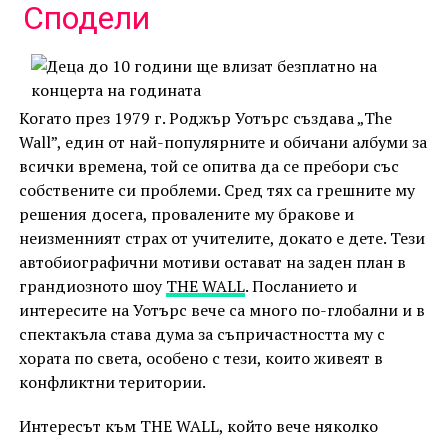
Link
Сподели
Когато през 1979 г. Роджър Уотърс създава „The
Wall”, един от най-популярните и обичани албуми за
всички времена, той се опитва да се пребори със
собствените си проблеми. Сред тях са грешните му
решения досега, провалените му бракове и
неизменният страх от учителите, докато е дете. Тези
автобиографични мотиви остават на заден план в
грандиозното шоу
THE WALL
. Посланието и
интересите на Уотърс вече са много по-глобални и в
спектакъла става дума за съпричастността му с
хората по света, особено с тези, които живеят в
конфликтни територии.
Интересът към THE WALL, който вече няколко