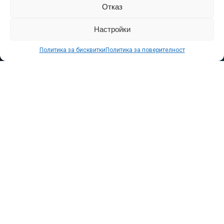
От
МИКА
Отказ
Настройки
Политика за бисквитки
Политика за поверителност
Сподели
снимка: ПР
След силното начало на фестивала миналия уикенд