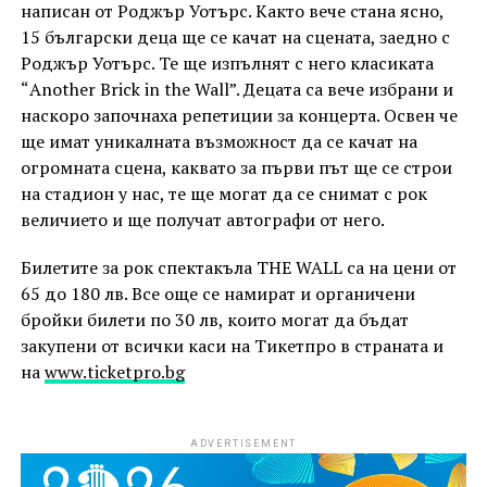
написан от Роджър Уотърс. Както вече стана ясно,
15 български деца ще се качат на сцената, заедно с
Роджър Уотърс. Те ще изпълнят с него класиката
“Another Brick in the Wall”. Децата са вече избрани и
наскоро започнаха репетиции за концерта. Освен че
ще имат уникалната възможност да се качат на
огромната сцена, каквато за първи път ще се строи
на стадион у нас, те ще могат да се снимат с рок
величието и ще получат автографи от него.
Билетите за рок спектакъла THE WALL са на цени от
65 до 180 лв. Все още се намират и органичени
бройки билети по 30 лв, които могат да бъдат
закупени от всички каси на Тикетпро в страната и
на
www.ticketpro.bg
ADVERTISEMENT