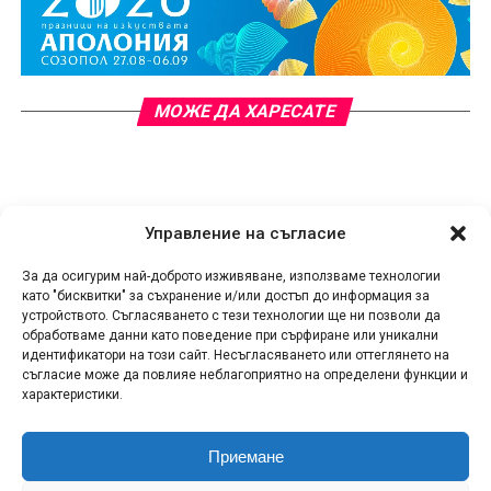
МОЖЕ ДА ХАРЕСАТЕ
Управление на съгласие
МУЗИКА
За да осигурим най-доброто изживяване, използваме технологии
EXE Beach Festival 2026 стартира
като "бисквитки" за съхранение и/или достъп до информация за
устройството. Съгласяването с тези технологии ще ни позволи да
най-мащабното си издание с
обработваме данни като поведение при сърфиране или уникални
първи фестивален уикенд на
идентификатори на този сайт. Несъгласяването или оттеглянето на
съгласие може да повлияе неблагоприятно на определени функции и
Cacao Beach на 31 юли и 1
характеристики.
август
Приемане
Публикувано
преди 16 часа
на
06.08.2026