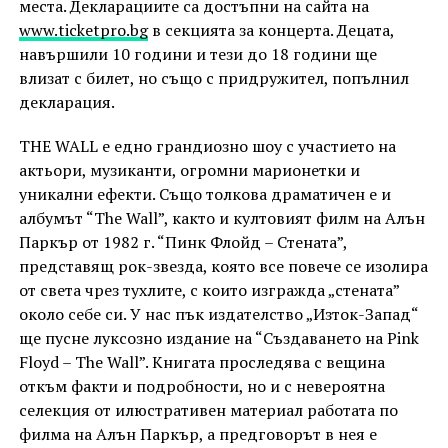
места. Декларациите са достъпни на сайта на
www.ticketpro.bg
в секцията за концерта. Децата,
навършили 10 години и тези до 18 години ще
влизат с билет, но също с придружител, попълнил
декларация.
THE WALL е едно грандиозно шоу с участието на
актьори, музиканти, огромни марионетки и
уникални ефекти. Също толкова драматичен е и
албумът “The Wall”, както и култовият филм на Алън
Паркър от 1982 г. “Пинк Флойд – Стената”,
представящ рок-звезда, която все повече се изолира
от света чрез тухлите, с които изгражда „стената”
около себе си. У нас пък издателство „Изток-Запад“
ще пусне луксозно издание на “Създаването на Pink
Floyd – The Wall”. Книгата проследява с вещина
откъм факти и подробности, но и с невероятна
селекция от илюстративен материал работата по
филма на Алън Паркър, а предговорът в нея е