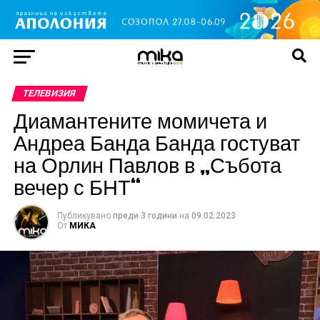
ТЕЛЕВИЗИЯ
Диамантените момичета и
Андреа Банда Банда гостуват
на Орлин Павлов в „Събота
вечер с БНТ“
Публикувано
преди 3 години
на
09.02.2023
От
МИКА