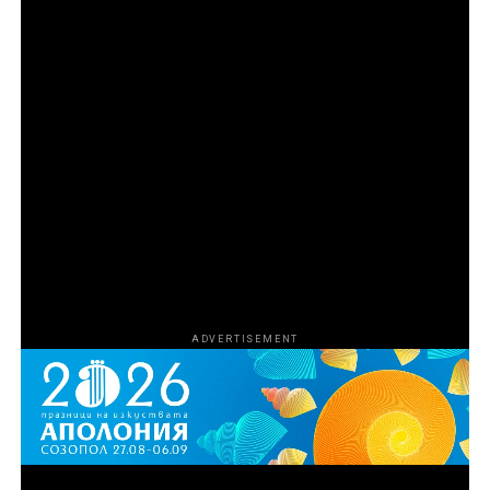
партньорство с Central Pictures. Режисьор на
поредицата е Ерик Гуд, а изпълнителни продуценти
са Джереми Макбрайд, Ерик Гуд, Хари Го, Емили
Озбърн, Никол Стот, Роналд Бронстийн, Ели Буш,
Джош Сафди и Кевин Турен. Коизпълнителни
продуценти са Харисън Крайс и Мариса Торес
Ериксън. Продуценти са Том Петерсен, Джеймс Лиу,
Лиса Ривера, Кали Барлоу, Чарлз Дивак, Ейдриън
Гитс и Даниел Джонсън. За HBO изпълнителни
продуценти са Нанси Ейбрахам, Лиса Хелър и Тина
Нгуен.
ADVERTISEMENT