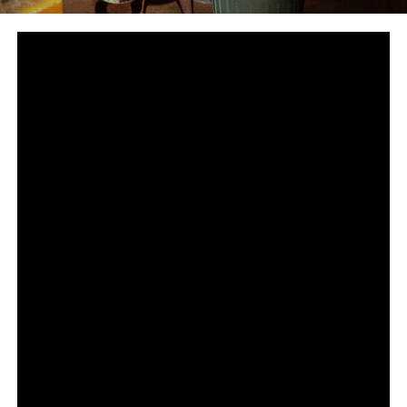
Сподели
снимка: HBO
Дързък поглед към подземния свят на нелегалната
търговия с влечуги за милиарди долари
Петсерийната документална HBO Original поредица
„Божиите чудовища“ от Goode Films, A24 и Central
Pictures, режисирана от номинирания за награда
„Еми®“ Ерик Гуд (HBO Original „Шоу-шимпанзета:
Kогато падне завесата“), вече дебютира в
стрийминг платформата HBO Max. По един нов
епизод ще става наличен всеки петък до финала на
4 септември. Световната премиера на поредицата се
състоя на филмовия и телевизионен фестивал SXSW
тази година, където спечели наградата на публиката