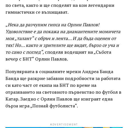
по света, както и ще споделят на кои легендарни
гимнастички се възхищават.
„Нека да разчупим гипса на Орлин Павлов!
Удоволствие е да покажа на диамантените момичета
моя „талант“ с обръч и лента… И да бъда оценен от
тях! Но… както и зрителите ще видят, бързо се уча и
то само с поглед“,
споделя водещият на „Събота
вечер с БНТ“ Орлин Павлов.
Популярната в социалните мрежи Андреа Банда
Банда ще разкрие забавни подробности за работата
си като част от екипа на БНТ по време на
отразяването на световното първенство по футбол в
Катар. Заедно с Орлин Павлов ще изиграят една
бърза игра „Познай футболиста“.
ADVERTISEMENT