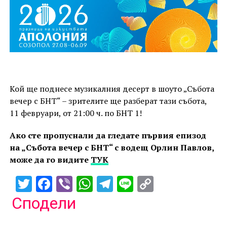
Кой ще поднесе музикалния десерт в шоуто „Събота
вечер с БНТ“ – зрителите ще разберат тази събота,
11 февруари, от 21:00 ч. по БНТ 1!
Ако сте пропуснали да гледате първия епизод
на „Събота вечер с БНТ“ с водещ Орлин Павлов,
може да го видите
ТУК
Twitter
Facebook
Viber
WhatsApp
Telegram
Line
Copy
Link
Сподели