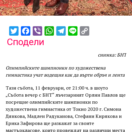
Twitter
Facebook
Viber
WhatsApp
Telegram
Line
Copy
Link
Сподели
снимка: БНТ
Олимпийските шампионки по художествена
гимнастика учат водещия как да върти обръч и лента
Тази събота, 11 февруари, от 21:00 ч. в шоуто
„Събота вечер с БНТ“ лъчезарният Орлин Павлов ще
посрещне олимпийските шампионки по
художествена гимнастика от Токио 2020 г. Симона
Дянкова, Мадлен Радуканова, Стефани Кирякова и
Ерика Зафирова ще разкажат за своите
мастъркласове, които провеждат на различни места