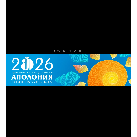
известния „кокаинов каубой“ Марио Табрауе. С
разрастването на операцията и усложняването на
схемата Агенцията за борба с наркотиците на САЩ
започва да затяга примката около участниците, за да
сложи край на дейността им.
ADVERTISEMENT
Епизод 3
Синът на Рей, Майк Ван Ностранд, се опитва да
превърне семейния бизнес в легитимна
международна империя за внос и износ,