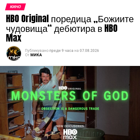
КИНО
HBO Original поредица „Божиите
чудовища“ дебютира в HBO
Max
Публикувано
преди 9 часа
на
07.08.2026
От
МИКА