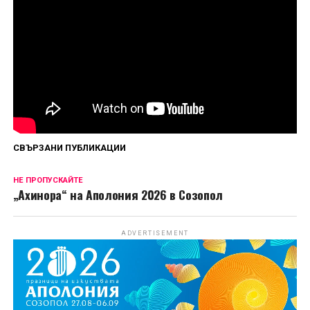
Първи епизод на „Божиите чудовища“ вече е
наличен за стрийминг в HBO Max, а нови
епизоди ще дебютират всеки петък до финала
на 4 септември.
Сподели
СВЪРЗАНИ ПУБЛИКАЦИИ
НЕ ПРОПУСКАЙТЕ
„Ахинора“ на Аполония 2026 в Созопол
ADVERTISEMENT