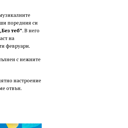
 музикалните
ши поредния си
„Без теб”
. В него
аст на
ти февруари.
пълнен с нежните
 лятно настроение
ме отвън.