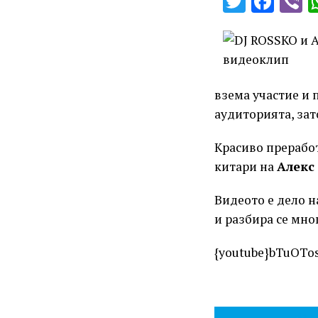
Twitter
Fac
V
взема участие и 
аудиторията, зат
Красиво преработ
китари на
Алекс
Видеото е дело н
и разбира се мно
{youtube}bTuOTos