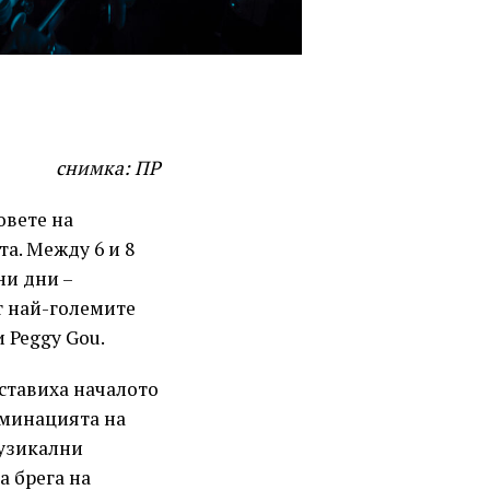
снимка: ПР
овете на
а. Между 6 и 8
ни дни –
т най-големите
 Peggy Gou.
ставиха началото
лминацията на
музикални
а брега на