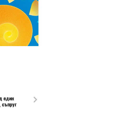
д един
 съпруг