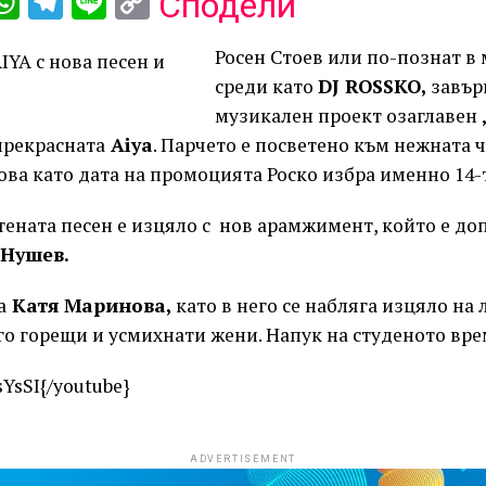
ebook
iber
WhatsApp
Telegram
Line
Copy
Сподели
Link
Росен Стоев или по-познат в
среди като
DJ ROSSKO,
завър
музикален проект озаглавен
прекрасната
Аiya
. Парчето е посветено към нежната ч
ова като дата на промоцията Роско избра именно 14-
ената песен е изцяло с
нов арамжимент, който е до
 Нушев.
а
Катя Маринова,
като в него се набляга изцяло на
го горещи и усмихнати жени. Напук на студеното вре
YsSI{/youtube}
ADVERTISEMENT