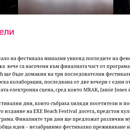
ели
чало на фестивала миналия уикенд погледите на фен
а вече са насочени към финалната част от програмат
ch ще бъде домакин на три последователни фестивал
ска колаборация, последвана от две вечери с едни о
ата електронна сцена, сред които MRAK, Jamie Jones и
тивални дни, които събраха хиляди посетители и по
 издание на EXE Beach Festival досега, предстои ку
грама. Финалните три дни ще предложат различни 
 обща идея – незабравимо фестивално преживяване н