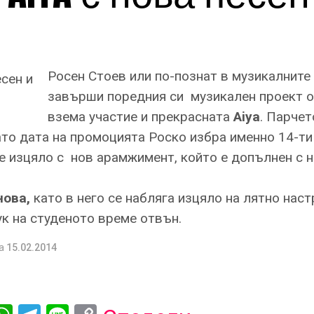
Росен Стоев или по-познат в музикалните
завърши поредния си
музикален проект 
взема участие и прекрасната
Аiya
. Парчет
ато дата на промоцията Роско избра именно 14-ти
е изцяло с
нов арамжимент, който е допълнен с 
нова,
като в него се набляга изцяло на лятно нас
ук на студеното време отвън.
а
15.02.2014