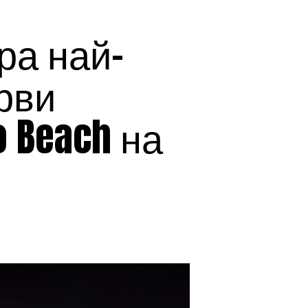
ира най-
рви
 Beach на