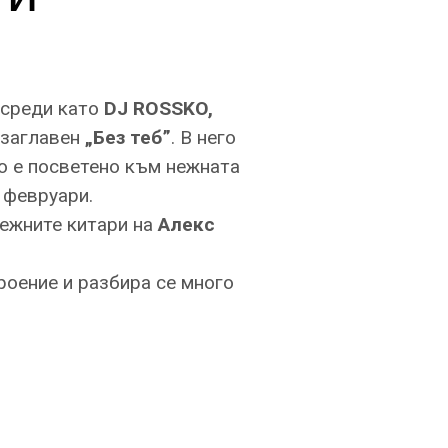
 среди като
DJ ROSSKO,
озаглавен
„Без теб”
. В него
о е посветено към нежната
 февруари.
нежните китари на
Алекс
троение и разбира се много