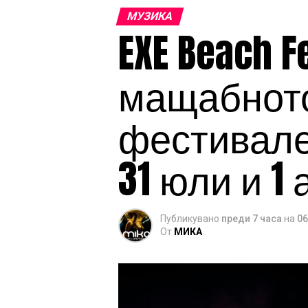
МУЗИКА
EXE Beach F
мащабното
фестивален
31 юли и 1 
Публикувано
преди 7 часа
на
06
От
МИКА