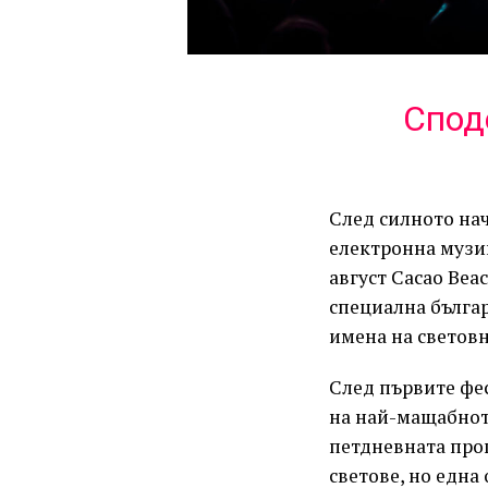
Спод
След силното на
електронна музик
август Cacao Bea
специална българ
имена на световн
След първите фес
на най-мащабното
петдневната про
светове, но една