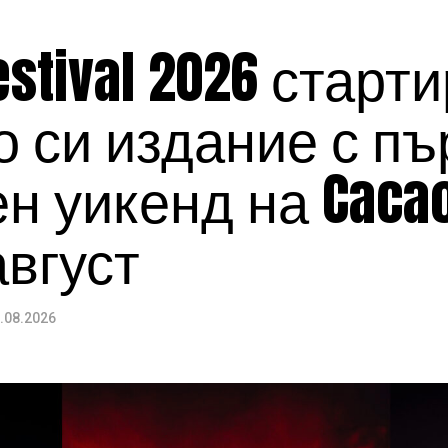
estival 2026 старт
 си издание с пъ
 уикенд на Cacao
август
.08.2026