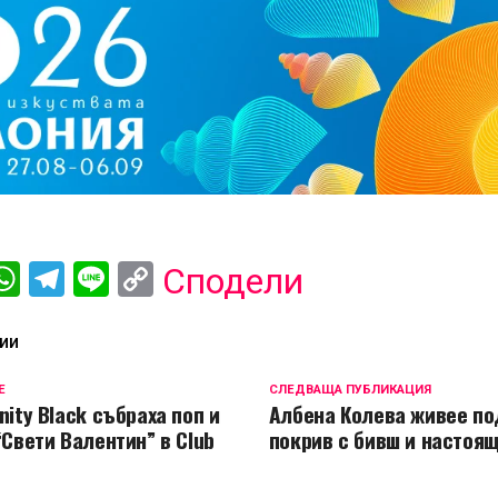
ebook
iber
WhatsApp
Telegram
Line
Copy
Сподели
Link
ИИ
Е
СЛЕДВАЩА ПУБЛИКАЦИЯ
nity Black събраха поп и
Албена Колева живее по
“Свети Валентин” в Club
покрив с бивш и настоящ