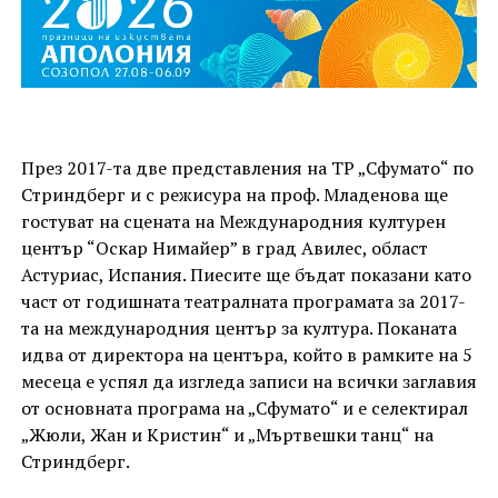
През 2017-та две представления на ТР „Сфумато“ по
Стриндберг и с режисура на проф. Младенова ще
гостуват на сцената на Международния културен
център “Оскар Нимайер” в град Авилес, област
Астуриас, Испания. Пиесите ще бъдат показани като
част от годишната театралната програмата за 2017-
та на международния център за култура. Поканата
идва от директора на центъра, който в рамките на 5
месеца е успял да изгледа записи на всички заглавия
от основната програма на „Сфумато“ и е селектирал
„Жюли, Жан и Кристин“ и „Мъртвешки танц“ на
Стриндберг.