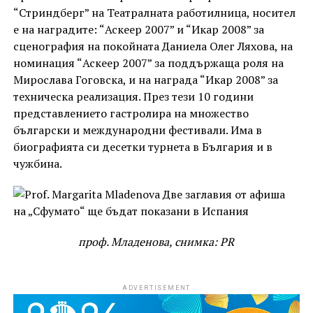
“Стриндберг” на Театралната работилница, носител
е на наградите: “Аскеер 2007” и “Икар 2008” за
сценография на покойната Даниела Олег Ляхова, на
номинация “Аскеер 2007” за поддържаща роля на
Мирослава Гоговска, и на награда “Икар 2008” за
техническа реализация. През тези 10 години
представлението гастролира на множество
български и международни фестивали. Има в
биографията си десетки турнета в България и в
чужбина.
проф. Младенова, снимка: PR
ADVERTISEMENT