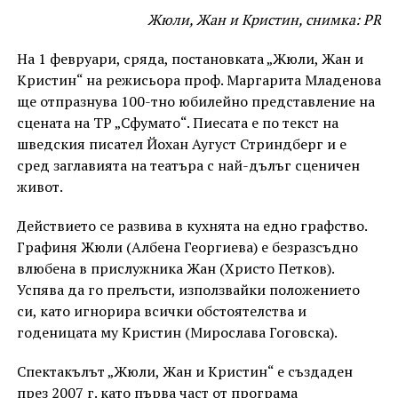
Жюли, Жан и Кристин, снимка: PR
На 1 февруари, сряда, постановката „Жюли, Жан и
Кристин“ на режисьора проф. Маргарита Младенова
ще отпразнува 100-тно юбилейно представление на
сцената на ТР „Сфумато“. Пиесата е по текст на
шведския писател Йохан Аугуст Стриндберг и е
сред заглавията на театъра с най-дълъг сценичен
живот.
Действието се развива в кухнята на едно графство.
Графиня Жюли (Албена Георгиева) е безразсъдно
влюбена в прислужника Жан (Христо Петков).
Успява да го прелъсти, използвайки положението
си, като игнорира всички обстоятелства и
годеницата му Кристин (Мирослава Гоговска).
Спектакълът „Жюли, Жан и Кристин“ е създаден
през 2007 г. като първа част от програма