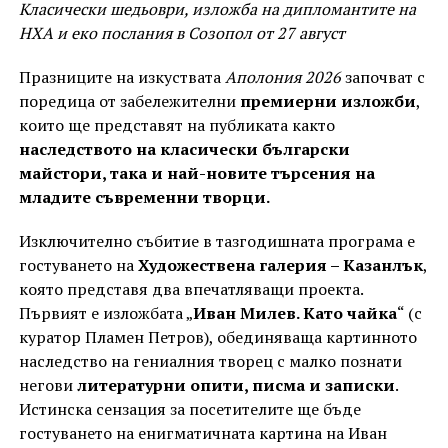
Класически шедьоври, изложба на дипломантите на
НХА и еко послания в Созопол от 27 август
Празниците на изкуствата
Аполония 2026
започват с
поредица от забележителни
премиерни изложби
,
които ще представят на публиката както
наследството на класически български
майстори, така и най-новите търсения на
младите съвременни творци.
Изключително събитие в тазгодишната програма е
гостуването на
Художествена галерия – Казанлък
,
която представя два впечатляващи проекта.
Първият е изложбата „
Иван Милев. Като чайка
“ (с
куратор Пламен Петров), обединяваща картинното
наследство на гениалния творец с малко познати
негови
литературни опити, писма и записки
.
Истинска сензация за посетителите ще бъде
гостуването на енигматичната картина на Иван