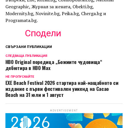
Geographic, Журнал за жената, Obekti.bg,
Modernity.bg, Novinite.bg, Peika.bg, Cherga.bg и
Programata.bg.
Сподели
СВЪРЗАНИ ПУБЛИКАЦИИ
СЛЕДВАЩА ПУБЛИКАЦИЯ
HBO Original поредица „Божиите чудовища“
дебютира в HBO Max
НЕ ПРОПУСКАЙТЕ
EXE Beach Festival 2026 стартира най-мащабното си
издание с първи фестивален уикенд на Cacao
Beach на 31 юли и 1 август
ADVERTISEMENT