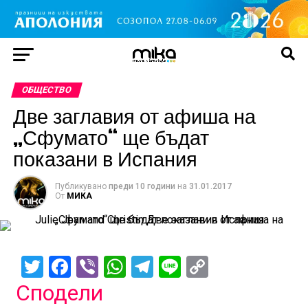
ОБЩЕСТВО
Две заглавия от афиша на
„Сфумато“ ще бъдат
показани в Испания
Публикувано
преди 10 години
на
31.01.2017
От
МИКА
Twitter
Facebook
Viber
WhatsApp
Telegram
Line
Copy
Link
Сподели