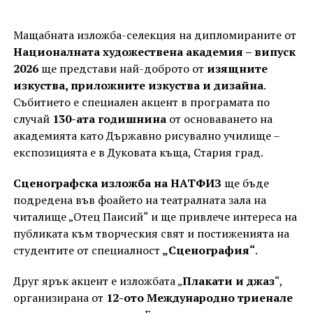
Мащабната изложба-селекция на дипломираните от
Националната художествена академия – випуск
2026
ще представи най-доброто от
изящните
изкуства, приложните изкуства и дизайна
.
Събитието е специален акцент в програмата по
случай
130-ата годишнина
от основаването на
академията като Държавно рисувално училище –
експозицията е в Дуковата къща, Стария град.
Сценографска изложба на НАТФИЗ
ще бъде
подредена във фоайето на театралната зала на
читалище „Отец Паисий“ и ще привлече интереса на
публиката към творческия свят и постиженията на
студентите от специалност
„Сценография“
.
Друг ярък акцент е изложбата „
Плакати и джаз
“,
организирана от
12-ото Международно триенале