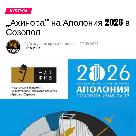
КУЛТУРА
„Ахинора“ на Аполония 2026 в
Созопол
Публикувано
преди 11 часа
на
07.08.2026
От
МИКА