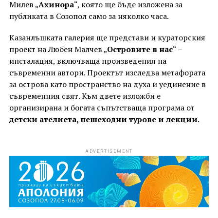
Милев „
Ахинора
“, която ще бъде изложена за
публиката в Созопол само за няколко часа.
Казанлъшката галерия ще представи и кураторския
проект на Любен Малчев „
Островите в нас
“ –
инсталация, включваща произведения на
съвременни автори. Проектът изследва метафората
за острова като пространство на духа и уединение в
съвременния свят. Към двете изложби е
организирана и богата съпътстваща програма от
детски ателиета, пешеходни турове и лекции
.
ADVERTISEMENT