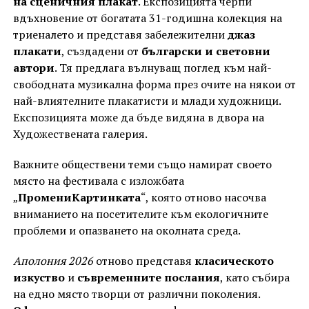
на сценичния плакат
. Експозицията черпи
вдъхновение от богатата 31-годишна колекция на
триеналето и представя забележителни
джаз
плакати
, създадени от
български и световни
автори
. Тя предлага вълнуващ поглед към най-
свободната музикална форма през очите на някои от
най-влиятелните плакатисти и млади художници.
Експозицията може да бъде видяна в двора на
Художествената галерия.
Важните обществени теми също намират своето
място на фестивала с изложбата
„
ПромениКартинката
“, която отново насочва
вниманието на посетителите към екологичните
проблеми и опазването на околната среда.
Аполония 2026
отново представя
класическото
изкуство
и
съвременните послания
, като събира
на едно място творци от различни поколения.