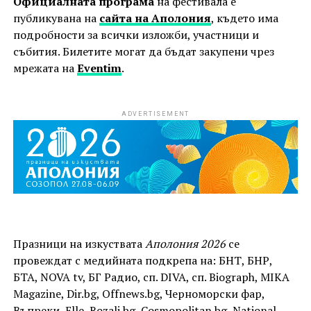
Официалната програма
на фестивала е
публикувана на
сайта на Аполония
, където има
подробности за всички изложби, участници и
събития. Билетите могат да бъдат закупени чрез
мрежата на
Eventim
.
ADVERTISEMENT
Празници на изкуствата
Аполония 2026
се
провеждат с медийната подкрепа на: БНТ, БНР,
БТА, NOVA tv, БГ Радио, сп. DIVA, сп. Biograph, MIKA
Magazine, Dir.bg, Offnews.bg, Черноморски фар,
Въпреки, Elle, Rozali.bg, Cosmopolitan.bg, National