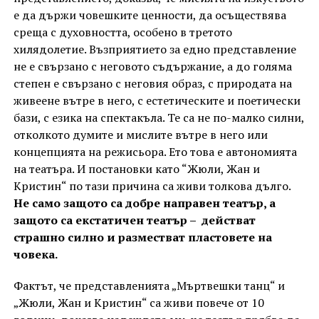
е да държи човешките ценности, да осъществява
среща с духовността, особено в третото
хилядолетие. Възприятието за едно представление
не е свързано с неговото съдържание, а до голяма
степен е свързано с неговия образ, с природата на
живеене вътре в него, с естетическите и поетически
бази, с езика на спектакъла. Те са не по-малко силни,
отколкото думите и мислите вътре в него или
концепцията на режисьора. Ето това е автономията
на театъра. И постановки като “Жюли, Жан и
Кристин“ по тази причина са живи толкова дълго.
Не само защото са добре направен театър, а
защото са екстатичен театър – действат
страшно силно и разместват пластовете на
човека.
Фактът, че представленията „Мъртвешки танц“ и
„Жюли, Жан и Кристин“ са живи повече от 10