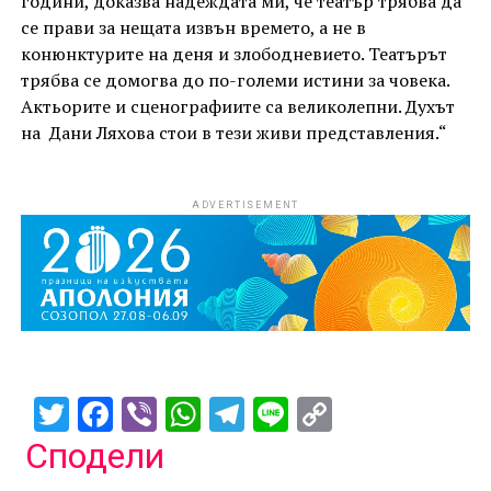
години, доказва надеждата ми, че театър трябва да
се прави за нещата извън времето, а не в
конюнктурите на деня и злободневието. Театърът
трябва се домогва до по-големи истини за човека.
Актьорите и сценографиите са великолепни. Духът
на Дани Ляхова стои в тези живи представления.“
ADVERTISEMENT
Twitter
Facebook
Viber
WhatsApp
Telegram
Line
Copy
Link
Сподели