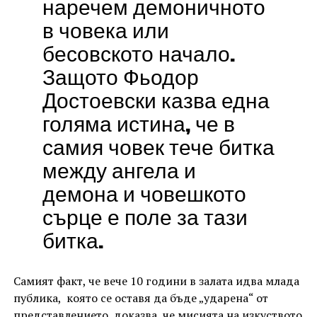
наречем демоничното
в човека или
бесовското начало.
Защото Фьодор
Достоевски казва една
голяма истина, че в
самия човек тече битка
между ангела и
демона и човешкото
сърце е поле за тази
битка.
Самият факт, че вече 10 години в залата идва млада
публика, която се оставя да бъде „ударена“ от
представлението, доказва, че мисията на изкуството