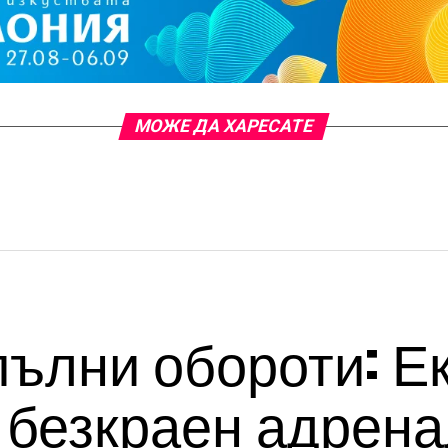
МОЖЕ ДА ХАРЕСАТЕ
пълни обороти: Е
 безкраен адрена