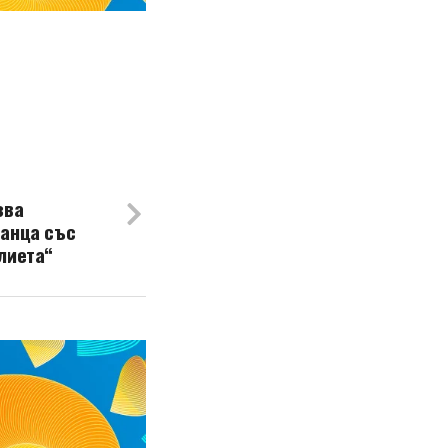
зва
танца със
лиета“