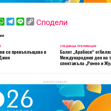
ebook
iber
WhatsApp
Telegram
Line
Copy
Сподели
Link
ИИ
Е
СЛЕДВАЩА ПУБЛИКАЦИЯ
ов се превъплъщава в
Балет „Арабеск“ отбеля
 Джон
Международния ден на 
спектакъла „Ромео и Жу
ADVERTISEMENT