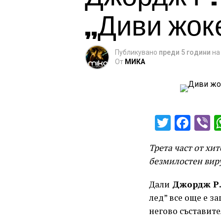
„Диви жок
Публикувано
преди 5 години
на
От
МИКА
Twitter
Fac
V
Трета част от хи
безмилостен виру
Дали
Джордж Р.
лед” все още е з
негово съставите