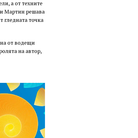
ели, а от техните
а и Мартин решава
т гледната точка
ена от водещи
ролята на автор,