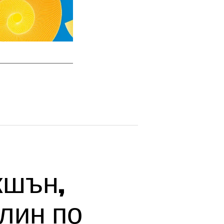
кшън,
лин по