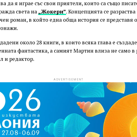
чва да я играе със свои приятели, които са също писат
ражда света на
„Жокери”
. Концепцията се разраств
чен роман, в който една обща история се представя о
сонажи.
дадени около 28 книги, в които всяка глава е създад
нната фантастика, а самият Мартин влиза не само в 
ел и редактор.
ADVERTISEMENT