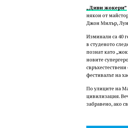
„Диви жокери”
някои от майстор
Джон Милър, Луи
Изминали са 40 г
в студеното след
познат като „жок
новите супергеро
свръхестествени 
фестивалът на ха
По улиците на Ма
цивилизация. Веч
забравено, ако св