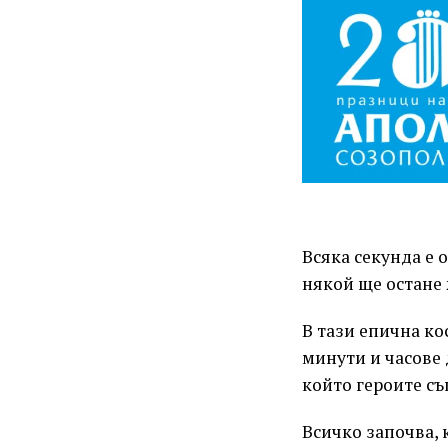
Всяка секунда е 
някой ще остане 
В тази епична ко
минути и часове
който героите съ
Всичко започва, 