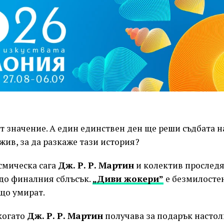
от значение. А един единствен ден ще реши съдбата н
жив, за да разкаже тази история?
смическа сага
Дж. Р. Р. Мартин
и колектив проследя
 до финалния сблъсък.
„Диви жокери”
е безмилостен
що умират.
когато
Дж. Р. Р. Мартин
получава за подарък настол