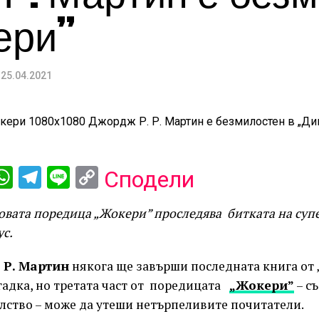
ери”
25.04.2021
ebook
iber
WhatsApp
Telegram
Line
Copy
Сподели
Link
товата поредица „Жокери” проследява битката на суп
с.
 Р. Мартин
някога ще завърши последната книга от „
агадка, но третата част от поредицата
„Жокери”
– с
лство – може да утеши нетърпеливите почитатели.