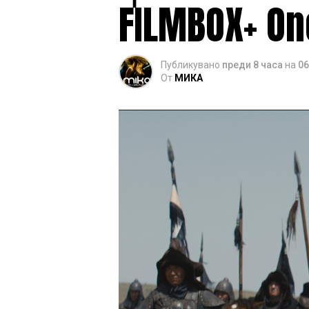
FILMBOX+ On
Публикувано
преди 8 часа
на
06
От
МИКА