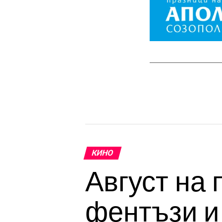
КИНО
Август на 
фентъзи и