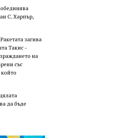
 обединява
ан С. Харпър,
 Ракетата загива
та Такис –
 израждането на
арени със
 който
 цялата
ва да бъде