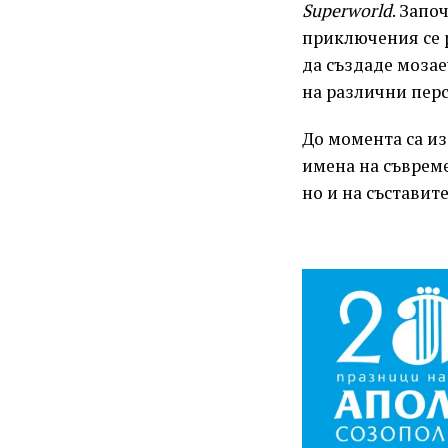
Superworld
. Запо
приключения се 
да създаде мозае
на различни пер
До момента са из
имена на съвреме
но и на съставит