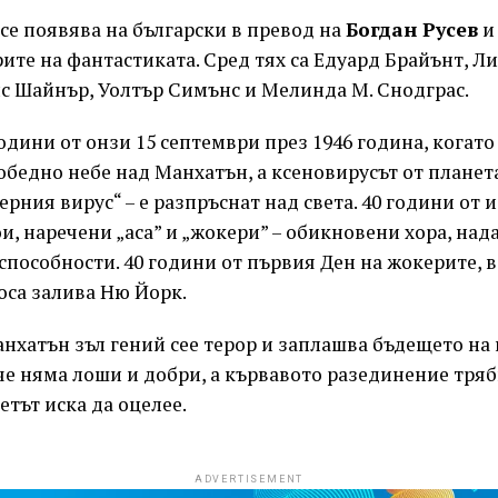
се появява на български в превод на
Богдан Русев
и
ите на фантастиката. Сред тях са Едуард Брайънт, Ли
с Шайнър, Уолтър Симънс и Мелинда М. Снодграс.
одини от онзи 15 септември през 1946 година, когато
обедно небе над Манхатън, а ксеновирусът от планета
ерния вирус“ – е разпръснат над света. 40 години от
и, наречени „аса” и „жокери” – обикновени хора, над
способности. 40 години от първия Ден на жокерите, в
оса залива Ню Йорк.
нхатън зъл гений сее терор и заплашва бъдещето на
е няма лоши и добри, а кървавото разединение тряб
етът иска да оцелее.
ADVERTISEMENT