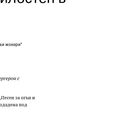
ергерои с
Песен за огън и
ъздадена под