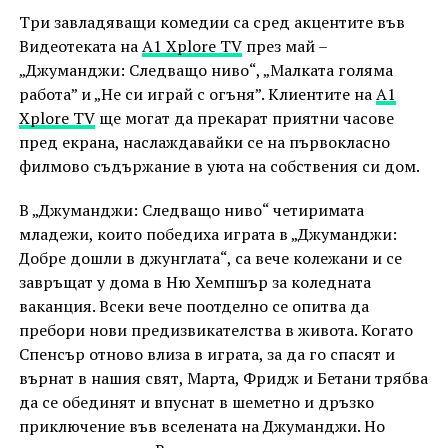
Три завладяващи комедии са сред акцентите във
Видеотеката на
А1 Xplore TV
през май –
„Джуманджи: Следващо ниво“, „Малката голяма
работа” и „Не си играй с огъня”. Клиентите на
А1
Xplore TV
ще могат да прекарат приятни часове
пред екрана, наслаждавайки се на първокласно
филмово съдържание в уюта на собствения си дом.
В „Джуманджи: Следващо ниво“ четиримата
младежи, които победиха играта в „Джуманджи:
Добре дошли в джунглата“, са вече колежани и се
завръщат у дома в Ню Хемпшър за коледната
ваканция. Всеки вече поотделно се опитва да
пребори нови предизвикателства в живота. Когато
Спенсър отново влиза в играта, за да го спасят и
върнат в нашия свят, Марта, Фридж и Бетани трябва
да се обединят и впуснат в шеметно и дръзко
приключение във вселената на Джуманджи. Но