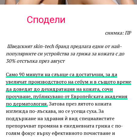
Сподели
снимка: ПР
Шведският skin-tech бранд предлага едни от най-
популярните си устройства за грижа за кожата с до
30% отстъпка през август
Само 90 минути на слънце са достатъчни, за да
увеличат производството на себум и в същото време
да доведат до дехидратация на кожата, сочи
проучване, публикувано от Европейската академия
по дерматология.
Затова през лятото кожата
изглежда по-лъскава, но се усеща суха. За
поддържане на здравия ѝ вид специалистите
препоръчват промяна в ежедневната грижа с по-
голям фокус върху ефективното почистване и