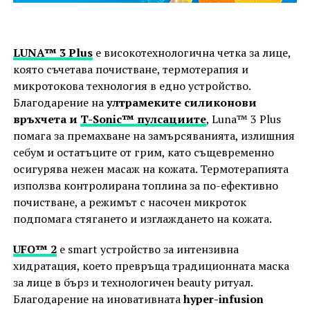
LUNA™ 3 Plus
e високотехнологична четка за лице,
която съчетава почистване, термотерапия и
микротокова технология в едно устройство.
Благодарение на
ултрамеките силиконови
връхчета и
T-Sonic™ пулсациите
, Luna™ 3 Plus
помага за премахване на замърсяванията, излишния
себум и остатъците от грим, като същевременно
осигурява нежен масаж на кожата. Термотерапията
използва контролирана топлина за по-ефективно
почистване, а режимът с насочен микроток
подпомага стягането и изглаждането на кожата.
UFO™ 2
e smart устройство за интензивна
хидратация, което превръща традиционната маска
за лице в бърз и технологичен beauty ритуал.
Благодарение на иновативната
hyper-infusion