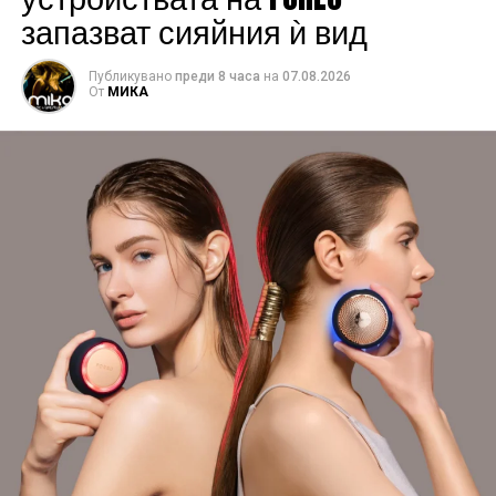
запазват сияйния ѝ вид
Публикувано
преди 8 часа
на
07.08.2026
От
МИКА