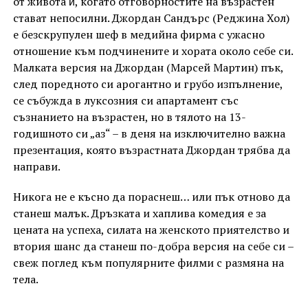
от живота ѝ, когато отговорностите на възрастен
стават непосилни. Джордан Сандърс (Реджина Хол)
е безскрупулен шеф в медийна фирма с ужасно
отношение към подчинените и хората около себе си.
Малката версия на Джордaн (Марсей Мартин) пък,
след поредното си арогантно и грубо изпълнение,
се събужда в луксозния си апартамент със
съзнанието на възрастен, но в тялото на 13-
годишното си „аз“ – в деня на изключително важна
презентация, която възрастната Джордан трябва да
направи.
Никога не е късно да пораснеш… или пък отново да
станеш малък. Дръзката и хаплива комедия е за
цената на успеха, силата на женското приятелство и
втория шанс да станеш по-добра версия на себе си –
свеж поглед към популярните филми с размяна на
тела.