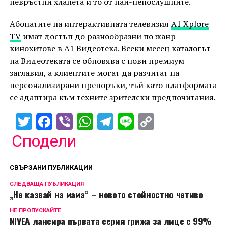
невръстни хлапета и то от най-непослушните.
Абонатите на интерактивната телевизия
А1 Xplore
TV
имат достъп до разнообразни по жанр
кинохитове в А1 Видеотека. Всеки месец каталогът
на Видеотеката се обновява с нови премиум
заглавия, а клиентите могат да разчитат на
персонализирани препоръки, тъй като платформата
се адаптира към техните зрителски предпочитания.
Twitter
Facebook
Viber
WhatsApp
Telegram
Line
Copy
Link
Сподели
СВЪРЗАНИ ПУБЛИКАЦИИ
СЛЕДВАЩА ПУБЛИКАЦИЯ
„Не казвай на мама“ – новото стойностно четиво
НЕ ПРОПУСКАЙТЕ
NIVEA лансира първата серия грижа за лице с 99%