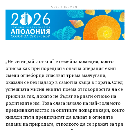
ADVERTISEMENT
„Не си играй с огъня“ е семейна комедия, която
описва как при поредната опасна операция екип
смели огнеборци спасяват трима малчугани,
оказали се без надзор в самотна къща в гората. След
успешната мисия екипът поема отговорността да се
грижи за тях, докато не бъдат върнати отново на
родителите им. Това слага начало на най-голямото
предизвикателство за опитните пожарникари, които
хиляди пъти предпочитат да влизат в огнените
капани на природата, отколкото да се грижат за три