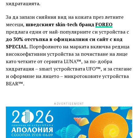
хидратацията.
За да запази сияйния вид на кожата през летните
месеци,
шведският skin-tech бранд
FOREO
предлага едни от най-популярните си устройства с
до 30% отстъпка в официалния си сайт с код
SPECIAL
. Портфолиото на марката включва редица
високоефктивни устройства за почистване на лице
като четките от серията LUNA™, за по-добра
хидратация – smart устройствaта UFO™, и за стягане
и оформяне на лицето – микротоковите устройства
BEAR™.
ADVERTISEMENT