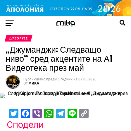
LIFESTYLE
„Джуманджи: Следващо
ниво“ сред акцентите на А1
Видеотека през май
Публикувано
преди 6 години
на
07.05.2020
От
МИКА
Twitter
Facebook
Viber
WhatsApp
Telegram
Line
Copy
Link
Сподели