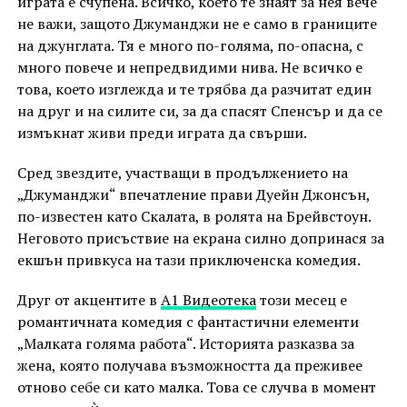
играта е счупена. Всичко, което те знаят за нея вече
не важи, защото Джуманджи не е само в границите
на джунглата. Тя е много по-голяма, по-опасна, с
много повече и непредвидими нива. Не всичко е
това, което изглежда и те трябва да разчитат един
на друг и на силите си, за да спасят Спенсър и да се
измъкнат живи преди играта да свърши.
Сред звездите, участващи в продължението на
„Джуманджи“ впечатление прави Дуейн Джонсън,
по-известен като Скалата, в ролята на Брейвстоун.
Неговото присъствие на екрана силно допринася за
екшън привкуса на тази приключенска комедия.
Друг от акцентите в
А1 Видеотека
този месец е
романтичната комедия с фантастични елементи
„Малката голяма работа“. Историята разказва за
жена, която получава възможността да преживее
отново себе си като малка. Това се случва в момент