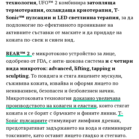
технология
, UFO™ 2 комбинира
затопляща
термотерапия, охлаждаща криотерапия, T-
Sonic™ пулсации и LED светлинна терапия
, за да
подпомогне по-ефективното проникване на
активните съставки от маските и да придаде на
кожата по-свеж и сияен вид.
BEAR™ 2
е микротоково устройство за лице,
одобрено от FDA, с анти-шокова система
и с четири
вида микроток: advanced, lifting, tapping и
sculpting
. То повдига и стяга лицевите мускули,
съживява кожата, извайва и оформя лицето по
неинвазивен, безопасен и безболезнен начин.
Микротоковата технология
доказано увеличава
производството на колаген и еластин
, които стягат
кожата и се борят с бръчките и фините линии.
T-
Sonic пулсациите
стимулират лимфния дренаж,
предотвратяват задържането на вода и елиминират
токсините, като оставят лицето гладко и стегнато.