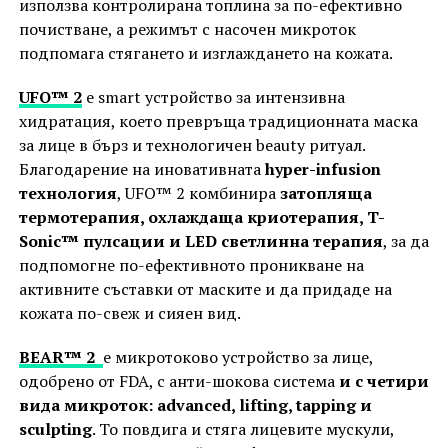
използва контролирана топлина за по-ефективно
почистване, а режимът с насочен микроток
подпомага стягането и изглаждането на кожата.
UFO™ 2
e smart устройство за интензивна
хидратация, което превръща традиционната маска
за лице в бърз и технологичен beauty ритуал.
Благодарение на иновативната
hyper-infusion
технология
, UFO™ 2 комбинира
затопляща
термотерапия, охлаждаща криотерапия, T-
Sonic™ пулсации и LED светлинна терапия
, за да
подпомогне по-ефективното проникване на
активните съставки от маските и да придаде на
кожата по-свеж и сияен вид.
BEAR™ 2
е микротоково устройство за лице,
одобрено от FDA, с анти-шокова система
и с четири
вида микроток: advanced, lifting, tapping и
sculpting
. То повдига и стяга лицевите мускули,