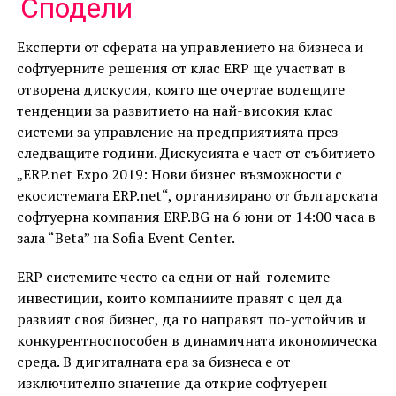
Link
Сподели
Експерти от сферата на управлението на бизнеса и
софтуерните решения от клас ERP ще участват в
отворена дискусия, която ще очертае водещите
тенденции за развитието на най-високия клас
системи за управление на предприятията през
следващите години. Дискусията е част от събитието
„ERP.net Expo 2019: Нови бизнес възможности с
екосистемата ERP.net“, организирано от българската
софтуерна компания ERP.BG на 6 юни от 14:00 часа в
зала “Beta” на Sofia Event Center.
ERP системите често са едни от най-големите
инвестиции, които компаниите правят с цел да
развият своя бизнес, да го направят по-устойчив и
конкурентноспособен в динамичната икономическа
среда. В дигиталната ера за бизнеса е от
изключително значение да открие софтуерен