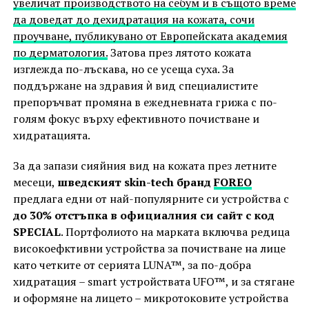
увеличат производството на себум и в същото време
да доведат до дехидратация на кожата, сочи
проучване, публикувано от Европейската академия
по дерматология.
Затова през лятото кожата
изглежда по-лъскава, но се усеща суха. За
поддържане на здравия ѝ вид специалистите
препоръчват промяна в ежедневната грижа с по-
голям фокус върху ефективното почистване и
хидратацията.
За да запази сияйния вид на кожата през летните
месеци,
шведският skin-tech бранд
FOREO
предлага едни от най-популярните си устройства с
до 30% отстъпка в официалния си сайт с код
SPECIAL
. Портфолиото на марката включва редица
високоефктивни устройства за почистване на лице
като четките от серията LUNA™, за по-добра
хидратация – smart устройствaта UFO™, и за стягане
и оформяне на лицето – микротоковите устройства