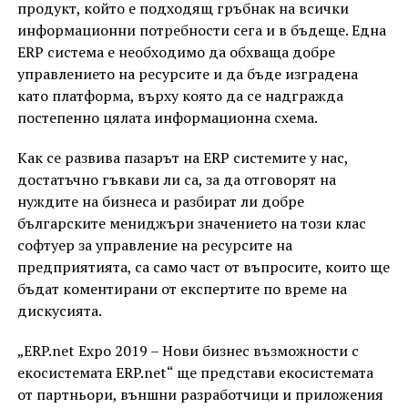
продукт, който е подходящ гръбнак на всички
информационни потребности сега и в бъдеще. Една
ERP система е необходимо да обхваща добре
управлението на ресурсите и да бъде изградена
като платформа, върху която да се надгражда
постепенно цялата информационна схема.
Как се развива пазарът на ERP системите у нас,
достатъчно гъвкави ли са, за да отговорят на
нуждите на бизнеса и разбират ли добре
българските мениджъри значението на този клас
софтуер за управление на ресурсите на
предприятията, са само част от въпросите, които ще
бъдат коментирани от експертите по време на
дискусията.
„ERP.net Expo 2019 – Нови бизнес възможности с
екосистемата ERP.net“ ще представи екосистемата
от партньори, външни разработчици и приложения