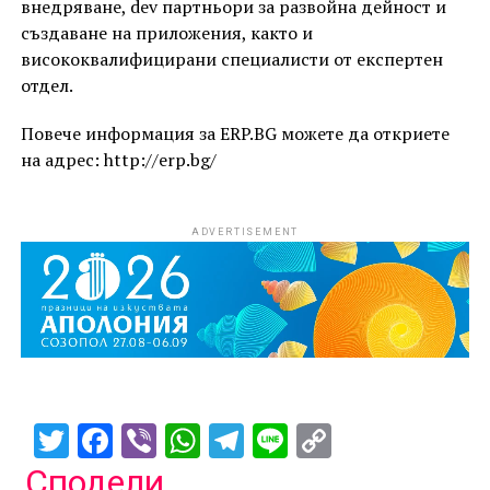
внедряване, dev партньори за развойна дейност и
създаване на приложения, както и
висококвалифицирани специалисти от експертен
отдел.
Повече информация за ERP.BG можете да откриете
на адрес: http://erp.bg/
ADVERTISEMENT
Twitter
Facebook
Viber
WhatsApp
Telegram
Line
Copy
Link
Сподели