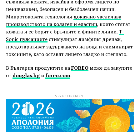
съживява кожата, извайва и оформя лицето по
неинвазивен, безопасен и безболезнен начин.
Микротоковата технология
доказано увеличава
производството на колаген и еластин
, които стягат
кожата и се борят с бръчките и фините линии.
T-
Sonic пулсациите
стимулират лимфния дренаж,
предотвратяват задържането на вода и елиминират
токсините, като оставят лицето гладко и стегнато.
В България продуктите на
FOREO
може да закупите
от
douglas.bg
и
foreo.com
.
ADVERTISEMENT