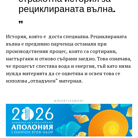
рециклираната вълна.
„
История, която е доста специална. Рециклираната
вълна е предимно парченца останали при
производствения процес, които са сортирани,
настъргани и отново събрани заедно. Това означава,
че процесът спестява вода и енергия, тъй като няма
нужда материята да се оцветява и освен това се
използва „отпадъчен“ материал.
ADVERTISEMENT