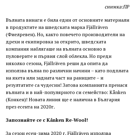
снимка:ПР
Вълната винаги е била един от основните материали
в продуктите на шведската марка Fjällräven
(Фиелревен). Но, както повечето производители на
дрехи и екипировка за открито, шведската
компания наблягаше на вълната основно в
пуловерите и първия слой облекла. Но преди
няколко сезона, Fjällräven реши да опита да
използва вълна по различни начини – като подплата
на якета или задната част на раниците – и
резултатите са чудесни! Затова компанията пренася
вълната и в най-популярното си семейство: Kånken
(Конкен)! Новата линия ще е налична в България
през есента на 2020г.
Запознайте се с Kånken Re-Wool!
За сезон есен-зима 2020 г. Fjällräven използва