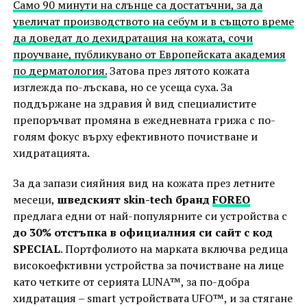
Само 90 минути на слънце са достатъчни, за да
увеличат производството на себум и в същото време
да доведат до дехидратация на кожата, сочи
проучване, публикувано от Европейската академия
по дерматология.
Затова през лятото кожата
изглежда по-лъскава, но се усеща суха. За
поддържане на здравия ѝ вид специалистите
препоръчват промяна в ежедневната грижа с по-
голям фокус върху ефективното почистване и
хидратацията.
За да запази сияйния вид на кожата през летните
месеци,
шведският skin-tech бранд
FOREO
предлага едни от най-популярните си устройства с
до 30% отстъпка в официалния си сайт с код
SPECIAL
. Портфолиото на марката включва редица
високоефктивни устройства за почистване на лице
като четките от серията LUNA™, за по-добра
хидратация – smart устройствaта UFO™, и за стягане