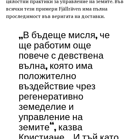
цялостни практики за управление на земите. Във
всички тези примери Fjällräven има пълна
проследимост във веригата на доставки.
„В бъдеще мисля, че
ще работим още
повече с девствена
вълна, която има
положително
въздействие чрез
регенеративно
земеделие и
управление на
земите“, казва
Кристиане. „И тъй като