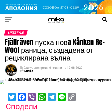
LIFESTYLE
Fjällräven пуска новa Kånken Re-
Wool раница, създадена от
рециклирана вълна
Публикувано
преди 6 години
на
19.08.2020
От
МИКА
Twitter
Facebook
Viber
WhatsApp
Telegram
Line
Copy
Link
Сподели