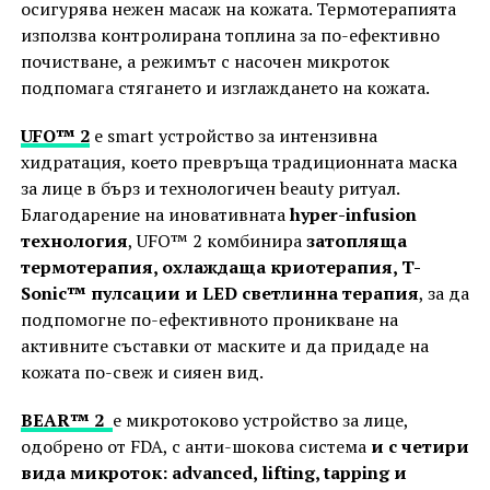
осигурява нежен масаж на кожата. Термотерапията
използва контролирана топлина за по-ефективно
почистване, а режимът с насочен микроток
подпомага стягането и изглаждането на кожата.
UFO™ 2
e smart устройство за интензивна
хидратация, което превръща традиционната маска
за лице в бърз и технологичен beauty ритуал.
Благодарение на иновативната
hyper-infusion
технология
, UFO™ 2 комбинира
затопляща
термотерапия, охлаждаща криотерапия, T-
Sonic™ пулсации и LED светлинна терапия
, за да
подпомогне по-ефективното проникване на
активните съставки от маските и да придаде на
кожата по-свеж и сияен вид.
BEAR™ 2
е микротоково устройство за лице,
одобрено от FDA, с анти-шокова система
и с четири
вида микроток: advanced, lifting, tapping и