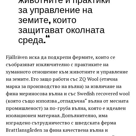
за управление на
земите, които
защитават околната
среда.“
Fjällräven иска да подкрепи фермите, които се
съобразяват изключително с практиките на
хуманното отношение към животните и управление
на земите. Ето защо работи със ZQ Wool (етична
марка за производство на вълна) за извличане на
фина мериносова вълна и със Swedish recovered wool
(която също използва „отпадъчна“ вълна от месната
промишленост) за по-груба вълна, която е идеален
изолационен материал. Допълнително, има
изградено сътрудничество с шведската ферма
Brattlansgården за фина качествена вълна и