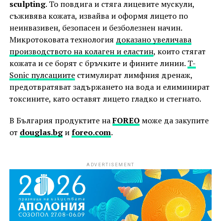
sculpting
. То повдига и стяга лицевите мускули,
съживява кожата, извайва и оформя лицето по
неинвазивен, безопасен и безболезнен начин.
Микротоковата технология
доказано увеличава
производството на колаген и еластин
, които стягат
кожата и се борят с бръчките и фините линии.
T-
Sonic пулсациите
стимулират лимфния дренаж,
предотвратяват задържането на вода и елиминират
токсините, като оставят лицето гладко и стегнато.
В България продуктите на
FOREO
може да закупите
от
douglas.bg
и
foreo.com
.
ADVERTISEMENT