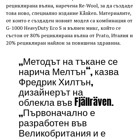
рециклирана вълна, наречена Re-Wool, за да създаде
това ново, специално издание Kånken. Материалите,
от които е създаден новият модел са комбинация от
G-1000 HeavyDuty Eco S и вълнен микс, който се
състои от 80% рециклирана вълна от Prato, Италия и
20% рециклиран найлон за повишена здравина.
„Методът на тъкане се
нарича Мелтън“, казва
Фредрик Хилтън,
дизайнерът на
облекла във Fjällräven.
„Първоначално е
разработен във
Великобритания и е