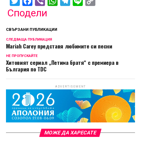
Twitter
Facebook
Viber
WhatsApp
Telegram
Line
Copy
Link
Сподели
СВЪРЗАНИ ПУБЛИКАЦИИ
СЛЕДВАЩА ПУБЛИКАЦИЯ
Mariah Carey представя любимите си песни
НЕ ПРОПУСКАЙТЕ
Хитовият сериал „Петима братя“ с премиера в
България по TDC
ADVERTISEMENT
МОЖЕ ДА ХАРЕСАТЕ