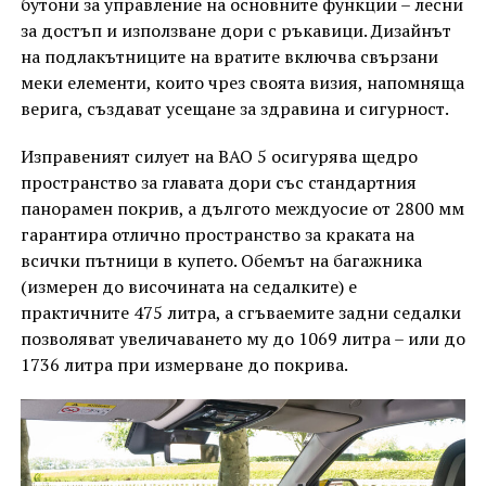
бутони за управление на основните функции – лесни
за достъп и използване дори с ръкавици. Дизайнът
на подлакътниците на вратите включва свързани
меки елементи, които чрез своята визия, напомняща
верига, създават усещане за здравина и сигурност.
Изправеният силует на BAO 5 осигурява щедро
пространство за главата дори със стандартния
панорамен покрив, а дългото междуосие от 2800 мм
гарантира отлично пространство за краката на
всички пътници в купето. Обемът на багажника
(измерен до височината на седалките) е
практичните 475 литра, а сгъваемите задни седалки
позволяват увеличаването му до 1069 литра – или до
1736 литра при измерване до покрива.