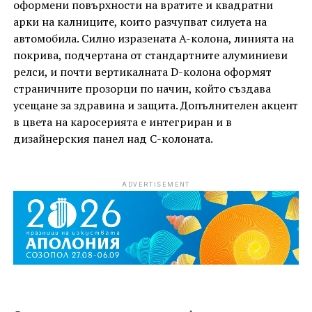
оформени повърхности на вратите и квадратни
арки на калниците, които разчупват силуета на
автомобила. Силно изразената A-колона, линията на
покрива, подчертана от стандартните алуминиеви
релси, и почти вертикалната D-колона оформят
страничните прозорци по начин, който създава
усещане за здравина и защита. Допълнителен акцент
в цвета на каросерията е интегриран и в
дизайнерския панел над C-колоната.
ADVERTISEMENT