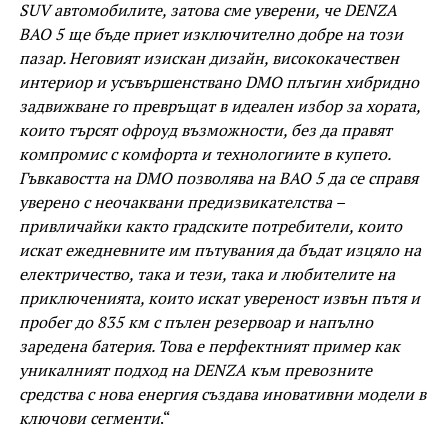
SUV автомобилите, затова сме уверени, че DENZA
BAO 5 ще бъде приет изключително добре на този
пазар. Неговият изискан дизайн, висококачествен
интериор и усъвършенствано DMO плъгин хибридно
задвижване го превръщат в идеален избор за хората,
които търсят офроуд възможности, без да правят
компромис с комфорта и технологиите в купето.
Гъвкавостта на DMO позволява на BAO 5 да се справя
уверено с неочаквани предизвикателства –
привличайки както градските потребители, които
искат ежедневните им пътувания да бъдат изцяло на
електричество, така и тези, така и любителите на
приключенията, които искат увереност извън пътя и
пробег до 835 км с пълен резервоар и напълно
заредена батерия. Това е перфектният пример как
уникалният подход на DENZA към превозните
средства с нова енергия създава иновативни модели в
ключови сегменти
.“