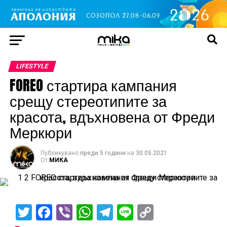
LIFESTYLE
FOREO стартира кампания
срещу стереотипите за
красота, вдъхновена от Фреди
Меркюри
Публикувано
преди 5 години
на
30.05.2021
От
МИКА
Twitter
Facebook
Viber
WhatsApp
Telegram
Line
Copy