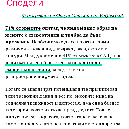
Link
Сподели
Фотография на Фреди Меркюри от Vogue.co.uk
71% от жените
считат, че медийният образ на
жените е стереотипен и трябва да бъде
променен.
Необходимо е да се показват дами с
различен външен вид, възраст, раса, форми и
фигури. Междувременно
41% от мъжете в САЩ пък
изпитват силен обществен натиск да бъдат
емоционално силни
, вследствие на
разпространения „мачо“ идеал.
Когато се анализират потенциалните причини зад
тези тревожни данни и все по-високите нива на
социална тревожност и депресия, има една бизнес
категория, която изпъква пред другите. Това е
индустрията за красота, която стана известна не
само с определянето на непостижими стандарти за