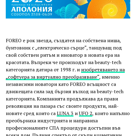
FOREO е рок звезда, създател на собствена ниша,
бунтовник с „електрическо сърце“, танцуващ под
свой собствен ритъм и иноватор в новата ера на
красотата. Въпреки че произходът на beauty-tech
категорията датира от 1998 г. и
изобретяването на
„софтуера за виртуално преобразяване“
, именно
независими новатори като FOREO всъщност са
движещата сила зад бързия възход на beauty-tech
категорията. Компанията продължава да прави
революция на пазара със своите продукти, най-
новите сред които са
LUNA 3
и
UFO 2
, които напълно
преобърнаха индустрията и направиха
професионалните СПА процедури достъпни във
всеки дом. Пълния спектър от скъпи козметични