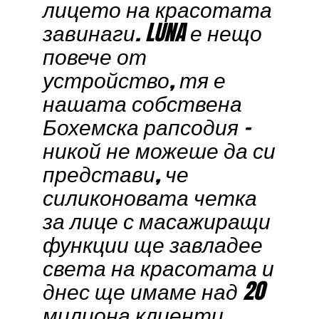
лицето на красотата
завинаги. LUNA е нещо
повече от
устройство, тя е
нашата собствена
Бохемска рапсодия –
никой не можеше да си
представи, че
силиконовата четка
за лице с масажиращи
функции ще завладее
света на красотата и
днес ще имаме над 20
милиона клиенти,