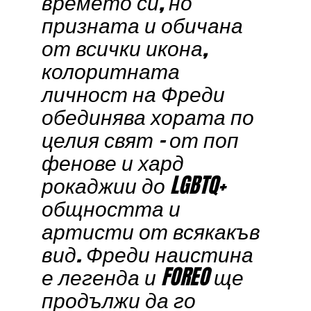
времето си, но
призната и обичана
от всички икона,
колоритната
личност на Фреди
обединява хората по
целия свят – от поп
фенове и хард
рокаджии до LGBTQ+
общността и
артисти от всякакъв
вид. Фреди наистина
е легенда и FOREO ще
продължи да го