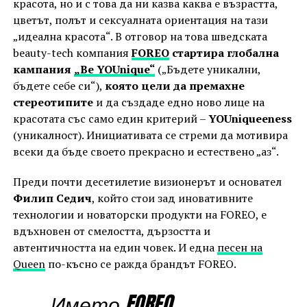
красота, но и с това да ни казва каква е възрастта,
цветът, полът и сексуалната ориентация на тази
„идеална красота“. В отговор на това шведската
beauty-tech компания
FOREO
стартира глобална
кампания
„Be YOUnique“
(„Бъдете уникални,
бъдете себе си“),
която цели да премахне
стереотипите
и да създаде едно ново лице на
красотата със само един критерий –
YOUniqueeness
(уникалност). Инициативата се стреми да мотивира
всеки да бъде своето прекрасно и естествено „аз“.
Преди почти десетилетие визионерът и основател
Филип Седич
, който стои зад иновативните
технологии и новаторски продукти на FOREO, е
вдъхновен от смелостта, дързостта и
автентичността на един човек. И една
песен на
Queen
по-късно се ражда брандът FOREO.
„Името FOREO