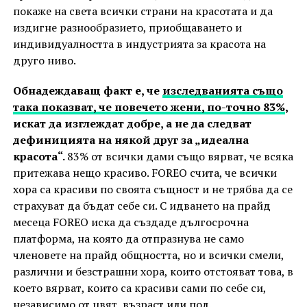
покаже на света всички страни на красотата и да
издигне разнообразието, приобщаването и
индивидуалността в индустрията за красота на
друго ниво.
Обнадеждаващ факт e, че
изследванията също
така показват, че повечето жени, по-точно 83%
,
искат да изглеждат добре, а не да следват
дефиницията на някой друг за „идеална
красота“.
83% от всички дами също вярват, че всяка
притежава нещо красиво. FOREO счита, че всички
хора са красиви по своята същност и не трябва да се
страхуват да бъдат себе си. С идването на прайд
месеца FOREO иска да създаде дългосрочна
платформа, на която да отпразнува не само
членовете на прайд общността, но и всички смели,
различни и безстрашни хора, които отстояват това, в
което вярват, които са красиви сами по себе си,
независимо от цвят, възраст или пол.