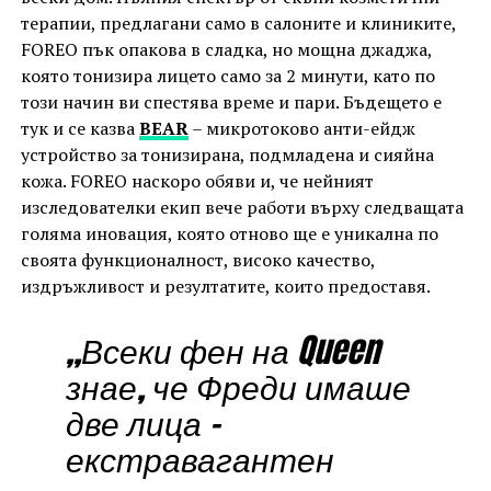
терапии, предлагани само в салоните и клиниките,
FOREO пък опакова в сладка, но мощна джаджа,
която тонизира лицето само за 2 минути, като по
този начин ви спестява време и пари. Бъдещето е
тук и се казва
BEAR
– микротоково анти-ейдж
устройство за тонизирана, подмладена и сияйна
кожа. FOREO наскоро обяви и, че нейният
изследователки екип вече работи върху следващата
голяма иновация, която отново ще е уникална по
своята функционалност, високо качество,
издръжливост и резултатите, които предоставя.
„Всеки фен на Queen
знае, че Фреди имаше
две лица –
екстравагантен