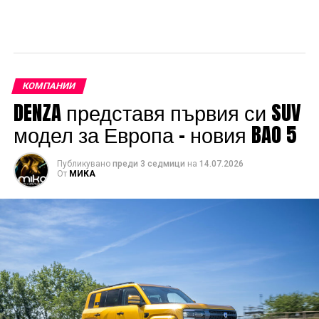
КОМПАНИИ
DENZA представя първия си SUV
модел за Европа – новия BAO 5
Публикувано
преди 3 седмици
на
14.07.2026
От
МИКА