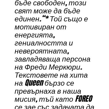
бъде свободен, този
свят може да бъде
единен.“* Той също е
мотивиран от
енергията,
гениалността и
невероятната,
завладяваща персона
на Фреди Меркюри.
Текстовете на хита
на Queen бързо се
превърнаха в наша
мисия, тъй като FOREO
се зае със задачата да