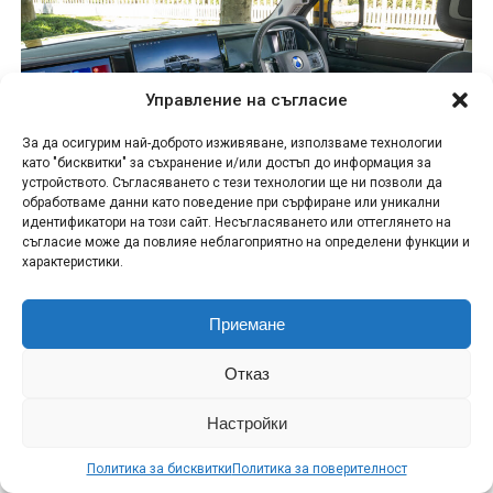
Управление на съгласие
За да осигурим най-доброто изживяване, използваме технологии
като "бисквитки" за съхранение и/или достъп до информация за
устройството. Съгласяването с тези технологии ще ни позволи да
обработваме данни като поведение при сърфиране или уникални
идентификатори на този сайт. Несъгласяването или оттеглянето на
снимка: ПР
съгласие може да повлияе неблагоприятно на определени функции и
характеристики.
ПЛАТФОРМАТА DMO СЪЧЕТАВА ВОДЕЩА В
КЛАСА ПРОИЗВОДИТЕЛНОСТ С
Приемане
ИЗКЛЮЧИТЕЛНА ЕФЕКТИВНОСТ
Отказ
ADVERTISEMENT
Настройки
Политика за бисквитки
Политика за поверителност