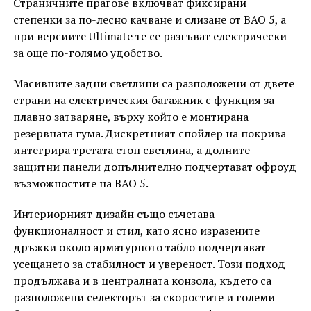
Страничните прагове включват фиксирани
степенки за по-лесно качване и слизане от BAO 5, а
при версиите Ultimate те се разгъват електрически
за още по-голямо удобство.
Масивните задни светлини са разположени от двете
страни на електрическия багажник с функция за
плавно затваряне, върху който е монтирана
резервната гума. Дискретният спойлер на покрива
интегрира третата стоп светлина, а долните
защитни панели допълнително подчертават офроуд
възможностите на BAO 5.
Интериорният дизайн също съчетава
функционалност и стил, като ясно изразените
дръжки около арматурното табло подчертават
усещането за стабилност и увереност. Този подход
продължава и в централната конзола, където са
разположени селекторът за скоростите и големи