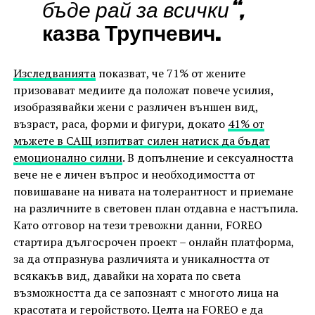
бъде рай за всички“,
казва Трупчевич.
Изследванията
показват, че 71% от жените
призовават медиите да положат повече усилия,
изобразявайки жени с различен външен вид,
възраст, раса, форми и фигури, докато
41% от
мъжете в САЩ изпитват силен натиск да бъдат
емоционално силни
. В допълнение и сексуалността
вече не е личен въпрос и необходимостта от
повишаване на нивата на толерантност и приемане
на различните в световен план отдавна е настъпила.
Като отговор на тези тревожни данни, FOREO
стартира дългосрочен проект – онлайн платформа,
за да отпразнува различията и уникалността от
всякакъв вид, давайки на хората по света
възможността да се запознаят с многото лица на
красотата и геройството. Целта на FOREO е да