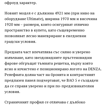
офроуд характер.
Новият модел е с дължина 4921 мм (при ниво на
оборудване Ultimate), ширина 1970 мм и височина
1920 мм – размери, които осигуряват отлично
пространство в купето, като същевременно
позволяват лесно маневриране в ежедневни
градски условия.
Предната част впечатлява със силно и уверено
излъчване, като звездовидните пръстеновидни
фарове обгръщат тъмната решетка, върху която
ясно и изчистено е позиционирано логото на DENZA.
Релефната долна част на бронята и контрастният
предпазен панел подчертават, че BAO 5 е създаден
да се справя уверено и при по-предизвикателни
условия.
Страничният профил се отличава с дълбоко