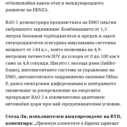
отбелязвайки важен етап в международното
развитие на DENZA.
BAO 5 демонстрира предимствата на DMO плъгин
хибридното задвижване. Комбинацията от 1,5-
литров бензинов турбодвигател и преден и заден
електродвигател осигурява максимална системна
мощност от 544 к.с., която позволява на 4,9-
метровия петместен SUV да ускори от 0 до 100 км/ч
само за 4,8 секунди. Шасито с носеща рама (ladder-
frame), интелигентните системи за управление на
DMO, интелигентното хидравлично окачване DiSus-
P, двата електронни диференциала и централното
заключване за разпределение на енергията
превръщат BAO 5 в изключително адаптивен
автомобил дори при най-предизвикателни условия.
Стела Ли, изпълнителен вицепрезидент на BYD,
коментира:
„
Премиум клиентите в Европа харесват