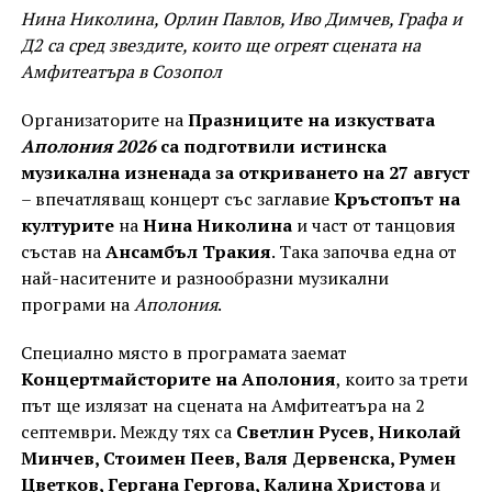
Нина Николина, Орлин Павлов, Иво Димчев, Графа и
Д2 са сред звездите, които ще огреят сцената на
Амфитеатъра в Созопол
Организаторите на
Празниците на изкуствата
Аполония 2026
са подготвили истинска
музикална изненада за откриването на 27 август
– впечатляващ концерт със заглавие
Кръстопът на
културите
на
Нина Николина
и част от танцовия
състав на
Ансамбъл Тракия
. Така започва една от
най-наситените и разнообразни музикални
програми на
Аполония
.
Специално място в програмата заемат
Концертмайсторите на Аполония
, които за трети
път ще излязат на сцената на Амфитеатъра на 2
септември. Между тях са
Светлин Русев, Николай
Минчев, Стоимен Пеев, Валя Дервенска, Румен
Цветков, Гергана Гергова, Калина Христова
и