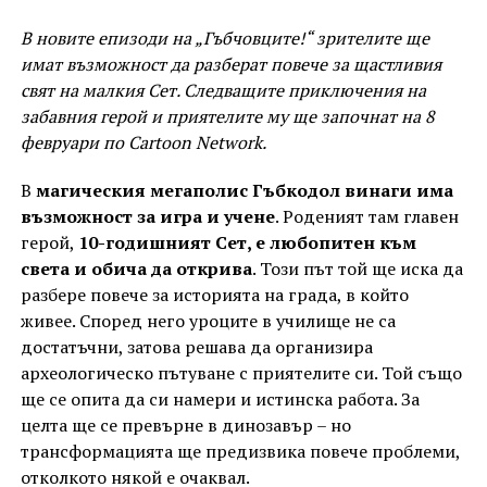
В новите епизоди на „Гъбчовците!“ зрителите ще
имат възможност да разберат повече за щастливия
свят на малкия Сет. Следващите приключения на
забавния герой и приятелите му ще започнат на 8
февруари по Cartoon Network.
В
магическия мегаполис Гъбкодол винаги има
възможност за игра и учене
. Роденият там главен
герой,
10-годишният
Сет, е любопитен към
света и обича да открива
. Този път той ще иска да
разбере повече за историята на града, в който
живее. Според него уроците в училище не са
достатъчни, затова решава да организира
археологическо пътуване с приятелите си. Той също
ще се опита да си намери и истинска работа. За
целта ще се превърне в динозавър – но
трансформацията ще предизвика повече проблеми,
отколкото някой е очаквал.