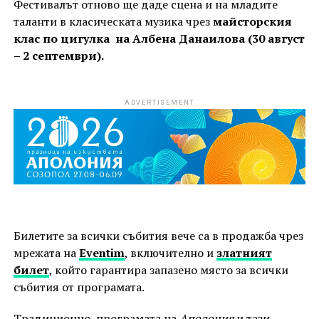
Фестивалът отново ще даде сцена и на младите
таланти в класическата музика чрез
майсторския
клас по цигулка на Албена Данаилова (30 август
– 2 септември).
ADVERTISEMENT
Билетите за всички събития вече са в продажба чрез
мрежата на
Eventim
, включително и
златният
билет
, който гарантира запазено място за всички
събития от програмата.
Традиционно, програмата на
Аполония
и тази