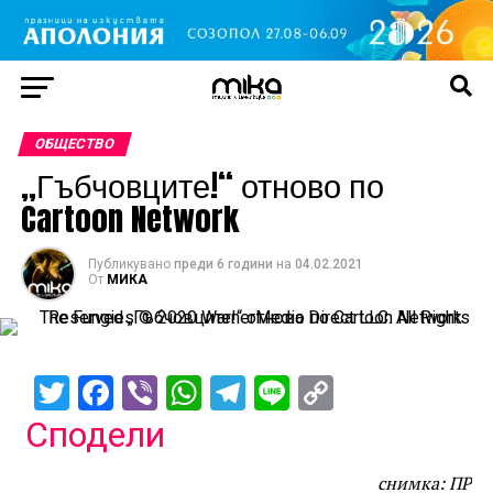
ОБЩЕСТВО
„Гъбчовците!“ отново по
Cartoon Network
Публикувано
преди 6 години
на
04.02.2021
От
МИКА
Twitter
Facebook
Viber
WhatsApp
Telegram
Line
Copy
Link
Сподели
снимка: ПР