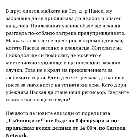
В друг епизод майката на Сет, д-р Нанси, му
забранява да се приближава до дълбок и опасен
кладенец. Прилежният ученик обаче ще иска да
разгледа по-отблизо въпреки предупреждението.
Малката лъжа ще се превърне в огромна дилема,
когато Паскал заседне в кладенеца. Жителите на
Гъбкодол ще си помислят, че момчето е
мистериозно чудовище и ще последват забавни
случки. Това не е краят на приключенията за
любимите герои. Един ден Сет решава да напише
пиеса за значението на устната хигиена. Като дори
убеждава Паскал да стане неин режисьор. Гледайте
и вижте какво ще се случи!
Началото на новите епизоди от поредицата
„Гъбчовците!“ ще бъде на 8 февруари и ще
продължат всеки делник от 14:00 ч. по Cartoon
Network.