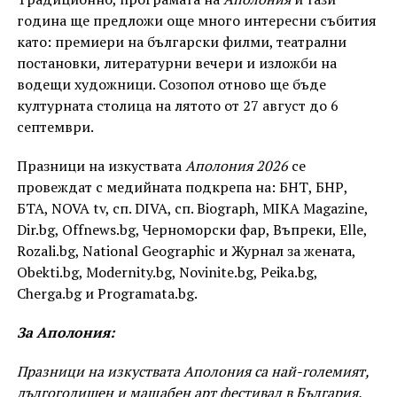
година ще предложи още много интересни събития
като: премиери на български филми, театрални
постановки, литературни вечери и изложби на
водещи художници. Созопол отново ще бъде
културната столица на лятото от 27 август до 6
септември.
Празници на изкуствата
Аполония 2026
се
провеждат с медийната подкрепа на: БНТ, БНР,
БТА, NOVA tv, сп. DIVA, сп. Biograph, MIKA Magazine,
Dir.bg, Offnews.bg, Черноморски фар, Въпреки, Elle,
Rozali.bg, National Geographic и Журнал за жената,
Obekti.bg, Modernity.bg, Novinite.bg, Peika.bg,
Cherga.bg и Programata.bg.
За Аполония:
Празници на изкуствата Аполония са най-големият,
дългогодишен и мащабен арт фестивал в България.