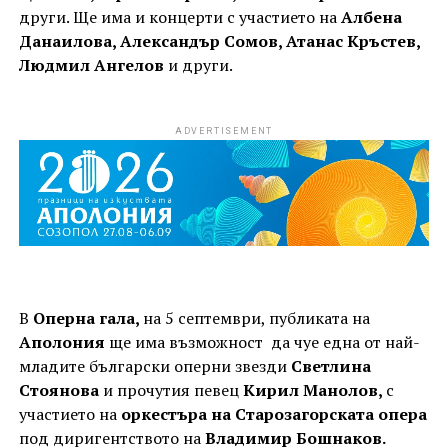
други. Ще има и концерти с участието на
Албена
Данаилова, Александър Сомов, Атанас Кръстев,
Людмил Ангелов
и други.
ADVERTISEMENT
В
Оперна гала,
на 5 септември, публиката на
Аполония
ще има възможност да чуе една от най-
младите български оперни звезди
Светлина
Стоянова
и прочутия певец
Кирил Манолов,
с
участието на
оркестъра на Старозагорската опера
под диригентството на
Владимир Бошнаков.