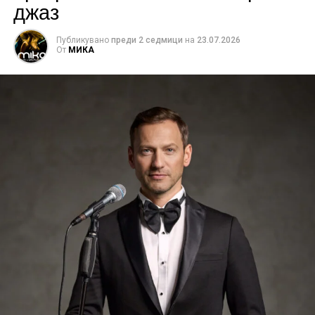
джаз
Публикувано
преди 2 седмици
на
23.07.2026
От
МИКА