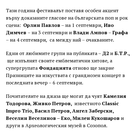
Тази година фестивалът поставя особен акцент
върху доказаните гласове на българската поп и рок
сцена:
Орлин Павлов
– на 1 септември,
Иво
Димчев
– на 3 септември и
Влади Ампов
–
Графа
– на 4 септември, са между най – очакваните.
Едни от любимите групи на публиката –
Д2
и
Б.Т.Р.,
ще изпълнят своите емблематични хитове, а
супергрупата
Фондацията
отново ще закрие
Празниците на изкуствата с грандиозен концерт в
последната вечер – 6 септември.
Почитателите на джаза ще могат да чуят
Камелия
Тодорова
,
Живко Петров,
известното
Classic
Impro Trio, Васил Петров, Ангел Заберски,
Веселин Веселинов – Еко, Милен Кукошаров
и
други
в Археологическия музей в Созопол.