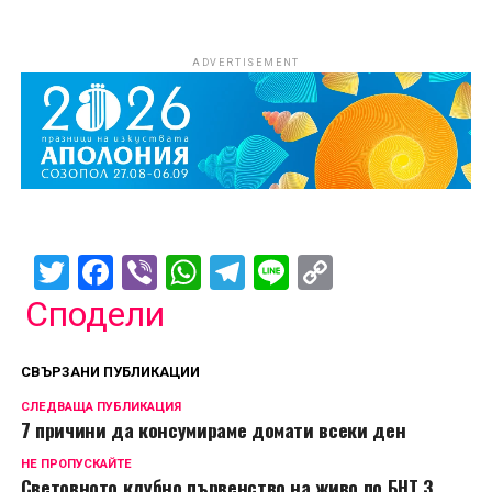
ADVERTISEMENT
Twitter
Facebook
Viber
WhatsApp
Telegram
Line
Copy
Link
Сподели
СВЪРЗАНИ ПУБЛИКАЦИИ
СЛЕДВАЩА ПУБЛИКАЦИЯ
7 причини да консумираме домати всеки ден
НЕ ПРОПУСКАЙТЕ
Световното клубно първенство на живо по БНТ 3