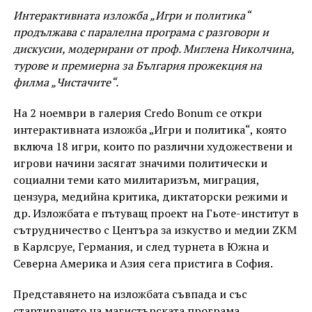
Интерактивната изложба „Игри и политика“
продължава с паралелна програма с разговори и
дискусии, модерирани от проф. Миглена Николчина,
турове и премиерна за България прожекция на
филма „Чистачите“.
На 2 ноември в галерия Credo Bonum се откри
интерактивната изложба „Игри и политика“, която
включа 18 игри, които по различни художествени и
игрови начини засягат значими политически и
социални теми като милитаризъм, миграция,
цензура, медийна критика, диктаторски режими и
др. Изложбата е пътуващ проект на Гьоте-институт в
сътрудничество с Центъра за изкуство и медии ZKM
в Карлсруе, Германия, и след турнета в Южна и
Северна Америка и Азия сега пристига в София.
Представянето на изложбата съвпада и със
стартирането на магистърската програма