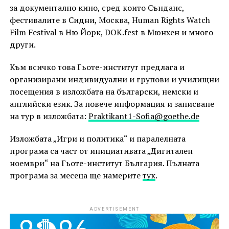
за документално кино, сред които Сънданс,
фестивалите в Сидни, Москва, Human Rights Watch
Film Festival в Ню Йорк, DOK.fest в Мюнхен и много
други.
Към всичко това Гьоте-институт предлага и
организирани индивидуални и групови и училищни
посещения в изложбата на български, немски и
английски език. За повече информация и записване
на тур в изложбата:
Praktikant1-Sofia@goethe.de
Изложбата „Игри и политика“ и паралелната
програма са част от инициативата „Дигитален
ноември“ на Гьоте-институт България. Пълната
програма за месеца ще намерите
тук
.
ADVERTISEMENT