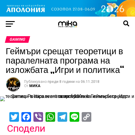
GAMING
Геймъри срещат теоретици в
паралелната програма на
изложбата „Игри и политика“
Публикувано
преди 8 години
на
06.11.2018
От
МИКА
Twitter
Facebook
Viber
WhatsApp
Telegram
Line
Copy
Link
Сподели