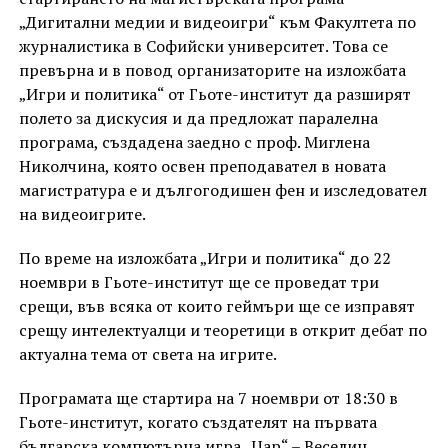
„Дигитални медии и видеоигри“ към Факултета по
журналистика в Софийски университет. Това се
превърна и в повод организаторите на изложбата
„Игри и политика“ от Гьоте-институт да разширят
полето за дискусия и да предложат паралелна
програма, създадена заедно с проф. Миглена
Николчина, която освен преподавател в новата
магистратура е и дългогодишен фен и изследовател
на видеоигрите.
По време на изложбата „Игри и политика“ до 22
ноември в Гьоте-институт ще се проведат три
срещи, във всяка от които геймъри ще се изправят
срещу интелектуалци и теоретици в открит дебат по
актуална тема от света на игрите.
Програмата ще стартира на 7 ноември от 18:30 в
Гьоте-институт, когато създателят на първата
българска компютърна игра „Цар“ – Веселин