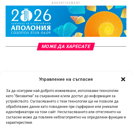
ADVERTISEMENT
МОЖЕ ДА ХАРЕСАТЕ
Управление на съгласие
TЕХНОЛОГИИ
За да осигурим най-доброто изживяване, използваме технологии
Новите монитори на Samsung
като "бисквитки" за съхранение и/или достъп до информация за
устройството. Съгласяването с тези технологии ще ни позволи да
Odyssey Gaming и ViewFinity –
обработваме данни като поведение при сърфиране или уникални
предварителни поръчки
идентификатори на този сайт. Несъгласяването или оттеглянето на
съгласие може да повлияе неблагоприятно на определени функции и
характеристики.
Публикувано
преди 2 месеца
на
03.06.2026
От
МИКА