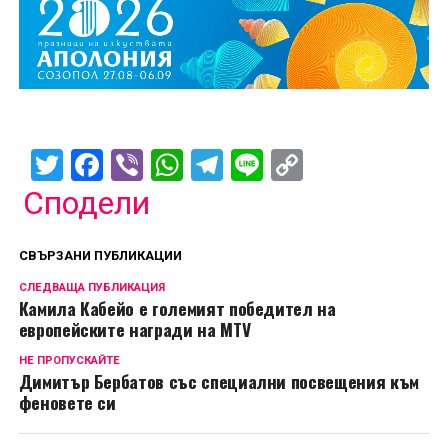
Twitter
Facebook
Viber
WhatsApp
Telegram
Line
Copy
Link
Сподели
СВЪРЗАНИ ПУБЛИКАЦИИ
СЛЕДВАЩА ПУБЛИКАЦИЯ
Камила Кабейо е големият победител на
европейските награди на MTV
НЕ ПРОПУСКАЙТЕ
Димитър Бербатов със специални посвещения към
феновете си