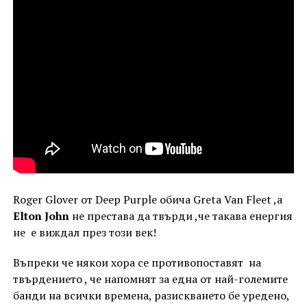
Roger Glover от Deep Purple обича Greta Van Fleet ,а
Elton John
не престава да твърди ,че такава енергия
не е виждал през този век!
Въпреки че някои хора се противопоставят на
твърдението , че напомнят за една от най-големите
банди на всички времена, разискването бе уредено,