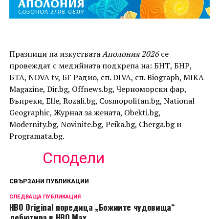
Празници на изкуствата
Аполония 2026
се
провеждат с медийната подкрепа на: БНТ, БНР,
БТА, NOVA tv, БГ Радио, сп. DIVA, сп. Biograph, MIKA
Magazine, Dir.bg, Offnews.bg, Черноморски фар,
Въпреки, Elle, Rozali.bg, Cosmopolitan.bg, National
Geographic, Журнал за жената, Obekti.bg,
Modernity.bg, Novinite.bg, Peika.bg, Cherga.bg и
Programata.bg.
Сподели
СВЪРЗАНИ ПУБЛИКАЦИИ
СЛЕДВАЩА ПУБЛИКАЦИЯ
HBO Original поредица „Божиите чудовища“
дебютира в HBO Max