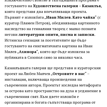
Изключително събитие в тазгодишната програма е
гостуването на
Художествена галерия – Казанлък
,
която представя два впечатляващи проекта.
Първият е изложбата „
Иван Милев. Като чайка
“ (с
куратор Пламен Петров), обединяваща картинното
наследство на гениалния творец с малко познати
негови
литературни опити, писма и записки
.
Истинска сензация за посетителите ще бъде
гостуването на енигматичната картина на Иван
Милев „
Ахинора
“, която ще бъде изложена за
публиката в Созопол само за няколко часа.
Казанлъшката галерия ще представи и кураторския
проект на Любен Малчев „
Островите в нас
“ –
инсталация, включваща произведения на
съвременни автори. Проектът изследва метафората
за острова като пространство на духа и уединение в
съвременния свят. Към двете изложби е
организирана и богата съпътстваща програма от