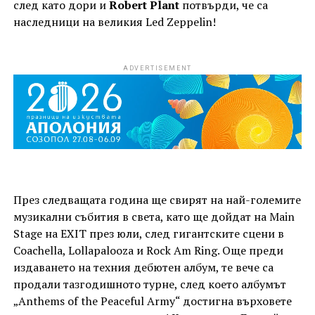
след като дори и
Robert Plant
потвърди, че са
наследници на великия Led Zeppelin!
ADVERTISEMENT
През следващата година ще свирят на най-големите
музикални събития в света, като ще дойдат на Main
Stage на EXIT през юли, след гигантските сцени в
Coachella, Lollapalooza и Rock Am Ring. Още преди
издаването на техния дебютен албум, те вече са
продали тазгодишното турне, след което албумът
„Anthems of the Peaceful Army“ достигна върховете