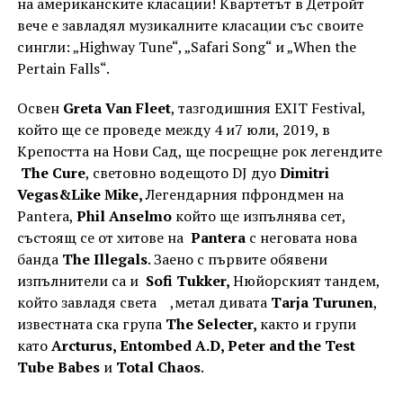
на американските класации! Квартетът в Детройт
вече е завладял музикалните класации със своите
сингли: „Highway Tune“, „Safari Song“ и „When the
Pertain Falls“.
Освен
Greta Van Fleet
, тазгодишния EXIT Festival,
който ще се проведе между 4 и7 юли, 2019, в
Крепостта на Нови Сад, ще посрещне рок легендите
The Cure
, световно водещото DJ дуо
Dimitri
Vegas&Like Mike,
Легендарния пфрондмен на
Pantera,
Phil Anselmo
който ще изпълнява сет,
състоящ се от хитове на
Pantera
с неговата нова
банда
The Illegals
. Заено с първите обявени
изпълнители са и
Sofi Tukker,
Нюйорският тандем,
който завладя света ,метал дивата
Tarja Turunen
,
известната ска група
The Selecter,
както и групи
като
Arcturus, Entombed A.D, Peter and the Test
Tube Babes
и
Total Chaos
.