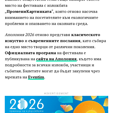
място на фестивала с изложбата
„
ПромениКартинката
“, която отново насочва
вниманието на посетителите към екологичните
проблеми и опазването на околната среда.
Аполония 2026
отново представя
класическото
изкуство
и
съвременните послания
, като събира
на едно място творци от различни поколения.
Официалната програма
на фестивала е
публикувана на
сайта на Аполония
, където има
подробности за всички изложби, участници и
събития. Билетите могат да бъдат закупени чрез
мрежата на
Eventim
.
ADVERTISEMENT