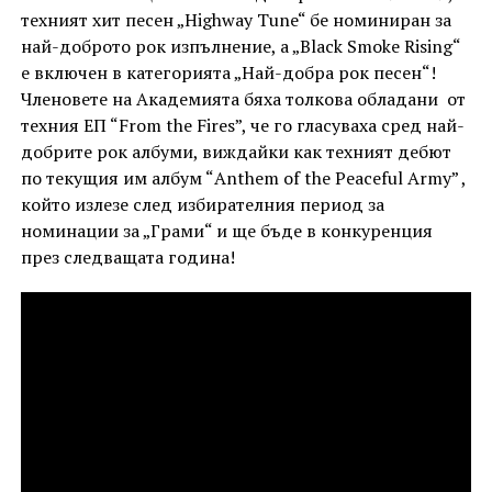
техният хит песен „Highway Tune“ бе номиниран за
най-доброто рок изпълнение, а „Black Smoke Rising“
е включен в категорията „Най-добра рок песен“!
Членовете на Академията бяха толкова обладани от
техния ЕП “From the Fires”, че го гласуваха сред най-
добрите рок албуми, виждайки как техният дебют
по текущия им албум “Anthem of the Peaceful Army” ,
който излезе след избирателния период за
номинации за „Грами“ и ще бъде в конкуренция
през следващата година!