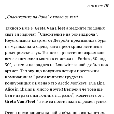
снимка: ПР
„Спасителите на Рока“ отново са там!
Тяхното име е
Greta Van Fleet
а медиите по целия
свят ги наричат “Спасителите на рокендрола ”.
Неустоимият квартет от Детройт предизвиква буря
на музикалната сцена, като преоткрива истински
рокенролски звук. Техното артистично изразяване
вече е спечелило място в списъка на Forbes „30 под
30“, както и наградата на Loudwire за най-добър нов
артист. Те току-що получиха четири престижни
номинации за Грами въпреки трудната
конкуренция с имена като Arctic Monkeys, Dua Lipa,
Alice in Chains и много други! Въпреки че това ще
бъде първата им година в „Грами“, момчетата от „
Greta Van Fleet
“ вече са постигнали огромен успех.
Освен номинацията за най-добър нов изпълнител,