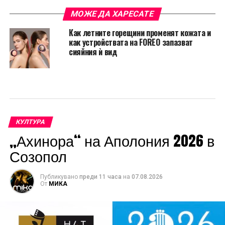
МОЖЕ ДА ХАРЕСАТЕ
Как летните горещини променят кожата и
как устройствата на FOREO запазват
сияйния ѝ вид
КУЛТУРА
„Ахинора“ на Аполония 2026 в
Созопол
Публикувано
преди 11 часа
на
07.08.2026
От
МИКА