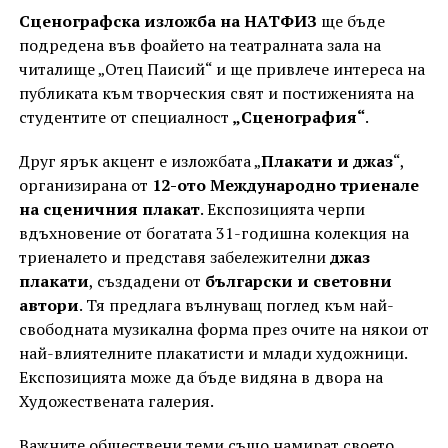
Сценографска изложба на НАТФИЗ
ще бъде
подредена във фоайето на театралната зала на
читалище „Отец Паисий“ и ще привлече интереса на
публиката към творческия свят и постиженията на
студентите от специалност
„Сценография“
.
Друг ярък акцент е изложбата „
Плакати и джаз
“,
организирана от
12-ото Международно триенале
на сценичния плакат
. Експозицията черпи
вдъхновение от богатата 31-годишна колекция на
триеналето и представя забележителни
джаз
плакати
, създадени от
български и световни
автори
. Тя предлага вълнуващ поглед към най-
свободната музикална форма през очите на някои от
най-влиятелните плакатисти и млади художници.
Експозицията може да бъде видяна в двора на
Художествената галерия.
Важните обществени теми също намират своето