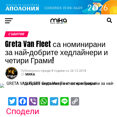
СЪБИТИЯ
Greta Van Fleet са номинирани
за най-добрите хедлайнери и
четири Грами!
Публикувано
преди 8 години
на
24.12.2018
От
МИКА
Twitter
Facebook
Viber
WhatsApp
Telegram
Line
Copy
Link
Сподели