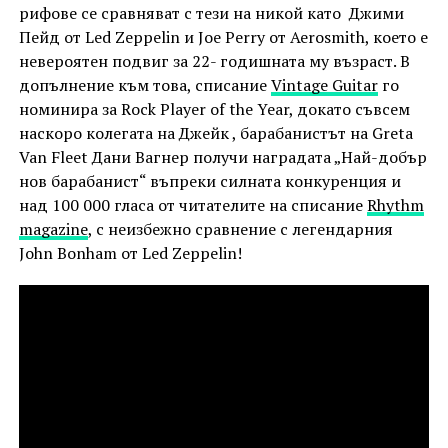
рифове се сравняват с тези на никой като Джими
Пейд от Led Zeppelin и Joe Perry от Aerosmith, което е
невероятен подвиг за 22- годишната му възраст. В
допълнение към това, списание
Vintage Guitar
го
номинира за Rock Player of the Year, докато съвсем
наскоро колегата на Джейк , барабанистът на Greta
Van Fleet Дани Вагнер получи наградата „Най-добър
нов барабанист“ въпреки силната конкуренция и
над 100 000 гласа от читателите на списание
Rhythm
magazine
, с неизбежно сравнение с легендарния
John Bonham от Led Zeppelin!