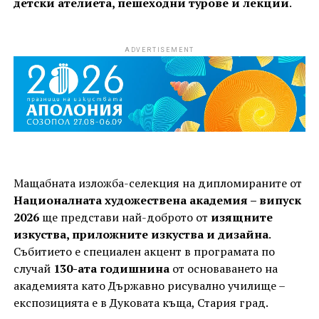
детски ателиета, пешеходни турове и лекции
.
ADVERTISEMENT
Мащабната изложба-селекция на дипломираните от
Националната художествена академия – випуск
2026
ще представи най-доброто от
изящните
изкуства, приложните изкуства и дизайна
.
Събитието е специален акцент в програмата по
случай
130-ата годишнина
от основаването на
академията като Държавно рисувално училище –
експозицията е в Дуковата къща, Стария град.