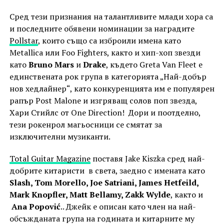
Сред тези признания на талантливите млади хора са
и последните обявени номинации за наградите
Pollstar
, които също са изброили имена като
Metallica или Foo Fighters, както и хип-хоп звезди
като
Bruno Mars
и
Drake
, където Greta Van Fleet е
единствената рок група в категорията „Най-добър
нов хедлайнер“, като конкуренцията им е популярен
рапър Post Malone и изгряващ солов поп звезда,
Хари Стийлс от One Direction! Дори и поотделно,
тези рокенрол магьосници се смятат за
изключителни музиканти.
Total Guitar Magazine
поставя Jake Kiszka сред най-
добрите китаристи в света, заедно с имената като
Slash, Tom Morello, Joe Satriani, James Hetfeild,
Mark Knopfler, Matt Bellamy, Zakk Wylde
, както и
Ana Popović
.. Джейк е описан като член на най-
обсъжданата група на годината и китарните му