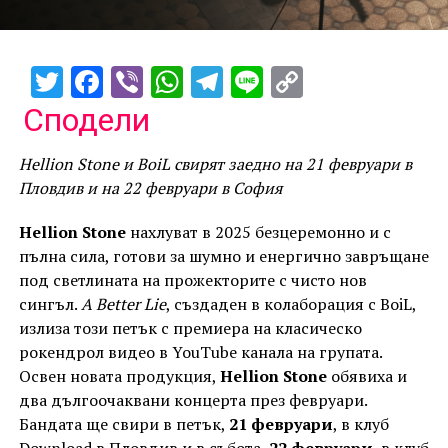
Twitter
Facebook
Viber
WhatsApp
Telegram
Line
Copy
Link
Сподели
Hellion Stone и BoiL свирят заедно на 21 февруари в
Пловдив и на 22 февруари в София
Hellion Stone
нахлуват в 2025 безцеремонно и с
пълна сила, готови за шумно и енергично завръщане
под светлината на прожекторите с чисто нов
сингъл.
A Better Lie
, създаден в колаборация с BoiL,
излиза този петък с премиера на класическо
рокендрол видео в YouTube канала на групата.
Освен новата продукция,
Hellion Stone
обявиха и
два дългоочаквани концерта през февруари.
Бандата ще свири в петък,
21 февруари
, в клуб
Download в Пловдив и в събота,
22 февруари
, в клуб