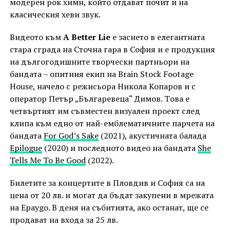
модерен рок химн, който отдават почит и на
класическия хеви звук.
Видеото към
А Better Lie
е заснето в елегантната
стара сграда на Сточна гара в София и е продукция
на дългогодишните творчески партньори на
бандата – опитния екип на Brain Stock Footage
House, начело с режисьора Никола Копаров и с
оператор Петър „Българевеца“ Димов. Tова е
четвъртият им съвместен визуален проект след
клипа към едно от най-емблематичните парчета на
бандата
For God’s Sake
(2021), акустичната балада
Epilogue
(2020) и последното видео на бандата
She
Tells Me To Be Good
(2022).
Билетите за концертите в Пловдив и София са на
цена от 20 лв. и могат да бъдат закупени в мрежата
на Epaygo. В деня на събитията, ако останат, ще се
продават на входа за 25 лв.