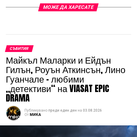
МОЖЕ ДА ХАРЕСАТЕ
СЪБИТИЯ
Майкъл Маларки и Ейдън
Гилън, Роуън Аткинсън, Лино
Гуанчале – любими
„детективи“ на VIASAT EPIC
DRAMA
Публикувано
преди един ден
на
03.08.2026
От
МИКА