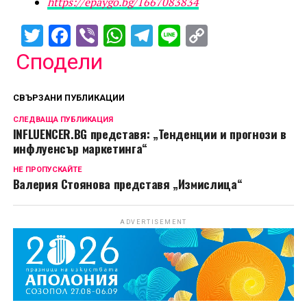
https://epaygo.bg/1667083834
Twitter
Facebook
Viber
WhatsApp
Telegram
Line
Copy
Link
Сподели
СВЪРЗАНИ ПУБЛИКАЦИИ
СЛЕДВАЩА ПУБЛИКАЦИЯ
INFLUENCER.BG представя: „Тенденции и прогнози в
инфлуенсър маркетинга“
НЕ ПРОПУСКАЙТЕ
Валерия Стоянова представя „Измислица“
ADVERTISEMENT