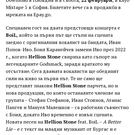
Mixtape 5 в София. Билетите вече са в продажба в
мрежата на Epay.go.
Специален гост на двата предстоящи концерта е
BoiL
, който за първи път ще стъпи на сцената
заедно с оригиналния вокалист на бандата, Иван
Попов-Иво. Боил Каранейчев замени Иво през 2022
г., когато
Hellion Stone
свириха като съпорт на
легендарните Godsmack, заради краткото му
отсъствие. Сега двамата вокалисти ще обединят
сили на живо за първи път. Те не само ще
представят знакови
Hellion Stone
парчета, но и
нова продукция, по която останалите членове на
групата – Стефан Стефанов, Иван Стоянов, Атанас
Пангев и Мануел Малешков – са работили съвместно
с Боил, докато Иво временно е извън сцената.
Новата песен на
Hellion Stone
feat. BoiL –
A Better
Lie
– е с текст на младия музикант от Бургас и е