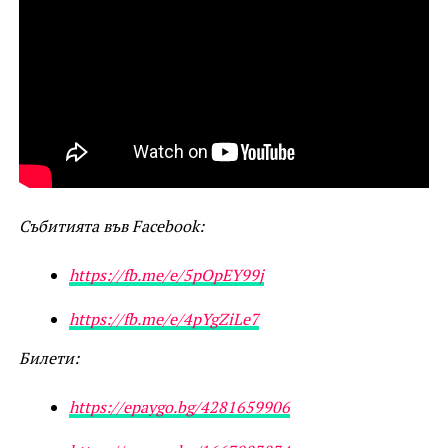
Събитията във Facebook:
https://fb.me/e/5pOpEY99j
https://fb.me/e/4pYgZiLe7
Билети:
https://epaygo.bg/4281659906