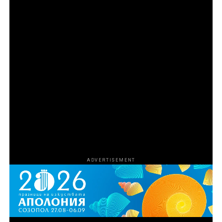
измислен френски детектив Жул Мегре, игран
от Роуън Аткинсън.
Във втория сезон от драматичния сериал еврейски
търговец на диаманти е убит посред нощ в
отдалечено село, разположено на кръстопът близо
до Арпажон, и съседът Карл Андерсън е един от
заподозрените. Мегре разследва също привидно
несвързаните помежду си убийства на графиня и
кабаретна танцьорка и открива мрачна тайна, която
свързва миналия им живот в „Гранд хотел“ в Ница.
ADVERTISEMENT