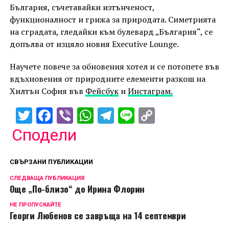
България, съчетавайки изтънченост,
функционалност и грижа за природата. Симетрията
на сградата, гледайки към булевард „България“, се
допълва от изцяло новия Executive Lounge.
Научете повече за обновения хотел и се потопете във
вдъхновения от природните елементи разкош на
Хилтън София във
Фейсбук
и
Инстаграм.
Twitter
Facebook
Viber
WhatsApp
Telegram
Line
Copy
Link
Сподели
СВЪРЗАНИ ПУБЛИКАЦИИ
СЛЕДВАЩА ПУБЛИКАЦИЯ
Още „По-близо“ до Ирина Флорин
НЕ ПРОПУСКАЙТЕ
Георги Любенов се завръща на 14 септември