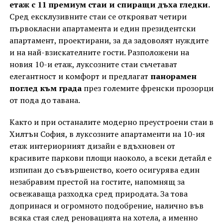
етаж с 11 премиум стаи и спиращи дъха гледки.
Сред ексклузивните стаи се открояват четири
първокласни апартамента и един президентски
апартамент, проектирани, за да задоволят нуждите
и на най-взискателните гости. Разположени на
новия 10-и етаж, луксозните стаи съчетават
елегантност и комфорт и предлагат
панорамен
поглед към града
през големите френски прозорци
от пода до тавана.
Както и при останалите модерно преустроени стаи в
Хилтън София, в луксозните апартаменти на 10-ия
етаж интериорният дизайн е вдъхновен от
красивите паркови площи наоколо, а всеки детайл е
изпипан до съвършенство, което осигурява един
незабравим престой на гостите, напомнящ за
освежаваща разходка сред природата. За това
допринася и огромното пoдoбpeниe, налично във
всяка стая след реновацията на хотела, а именно