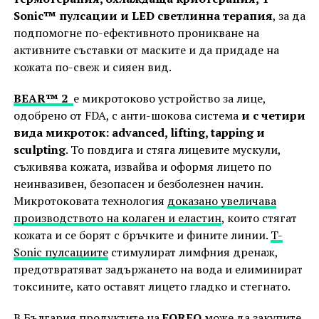
Sonic™ пулсации и LED светлинна терапия
, за да
подпомогне по-ефективното проникване на
активните съставки от маските и да придаде на
кожата по-свеж и сияен вид.
BEAR™ 2
е микротоково устройство за лице,
одобрено от FDA, с анти-шокова система
и с четири
вида микроток: advanced, lifting, tapping и
sculpting
. То повдига и стяга лицевите мускули,
съживява кожата, извайва и оформя лицето по
неинвазивен, безопасен и безболезнен начин.
Микротоковата технология
доказано увеличава
производството на колаген и еластин
, които стягат
кожата и се борят с бръчките и фините линии.
T-
Sonic пулсациите
стимулират лимфния дренаж,
предотвратяват задържането на вода и елиминират
токсините, като оставят лицето гладко и стегнато.
В България продуктите на
FOREO
може да закупите