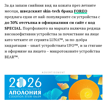
За да запази сияйния вид на кожата през летните
месеци,
шведският skin-tech бранд
FOREO
предлага едни от най-популярните си устройства с
до 30% отстъпка в официалния си сайт с код
SPECIAL
. Портфолиото на марката включва редица
високоефктивни устройства за почистване на лице
като четките от серията LUNA™, за по-добра
хидратация – smart устройствaта UFO™, и за стягане
и оформяне на лицето – микротоковите устройства
BEAR™.
ADVERTISEMENT