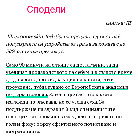
Сподели
снимка: ПР
Шведският skin-tech бранд предлага едни от най-
популярните си устройства за грижа за кожата с до
30% отстъпка през август
Само 90 минути на слънце са достатъчни, за да
увеличат производството на себум и в същото време
да доведат до дехидратация на кожата, сочи
проучване, публикувано от Европейската академия
по дерматология.
Затова през лятото кожата
изглежда по-лъскава, но се усеща суха. За
поддържане на здравия ѝ вид специалистите
препоръчват промяна в ежедневната грижа с по-
голям фокус върху ефективното почистване и
хидратацията.