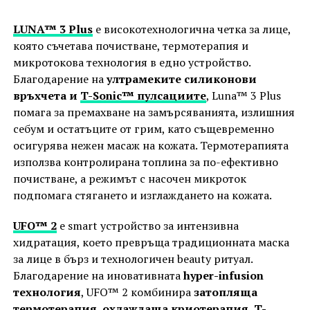
LUNA™ 3 Plus
e високотехнологична четка за лице,
която съчетава почистване, термотерапия и
микротокова технология в едно устройство.
Благодарение на
ултрамеките силиконови
връхчета и
T-Sonic™ пулсациите
, Luna™ 3 Plus
помага за премахване на замърсяванията, излишния
себум и остатъците от грим, като същевременно
осигурява нежен масаж на кожата. Термотерапията
използва контролирана топлина за по-ефективно
почистване, а режимът с насочен микроток
подпомага стягането и изглаждането на кожата.
UFO™ 2
e smart устройство за интензивна
хидратация, което превръща традиционната маска
за лице в бърз и технологичен beauty ритуал.
Благодарение на иновативната
hyper-infusion
технология
, UFO™ 2 комбинира
затопляща
термотерапия, охлаждаща криотерапия, T-