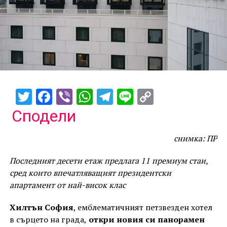
Twitter
Facebook
Viber
WhatsApp
Telegram
Line
Copy
Link
Сподели
снимка: ПР
Последният десети етаж предлага 11 премиум стаи,
сред които впечатляващият президентски
апартамент от най-висок клас
Хилтън София
, емблематичният петзвезден хотел
в сърцето на града,
откри новия си панорамен