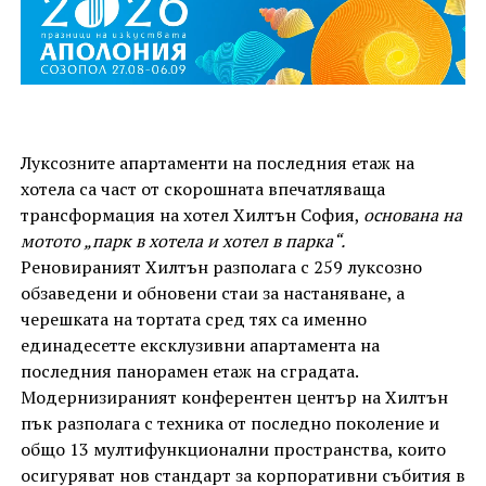
Луксозните апартаменти на последния етаж на
хотела са част от скорошната впечатляваща
трансформация на хотел Хилтън София,
основана на
мотото „парк в хотела и хотел в парка“.
Реновираният Хилтън разполага с 259 луксозно
обзаведени и обновени стаи за настаняване, а
черешката на тортата сред тях са именно
единадесетте ексклузивни апартамента на
последния панорамен етаж на сградата.
Модернизираният конферентен център на Хилтън
пък разполага с техника от последно поколение и
общо 13 мултифункционални пространства, които
осигуряват нов стандарт за корпоративни събития в