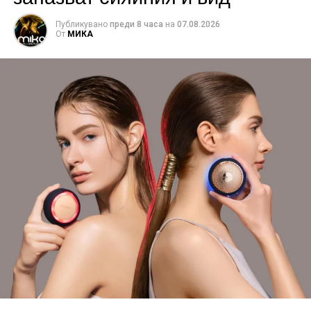
Публикувано
преди 8 часа
на
07.08.2026
От
МИКА