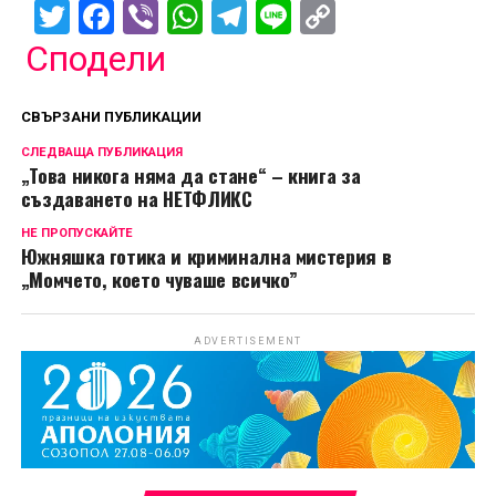
Twitter
Facebook
Viber
WhatsApp
Telegram
Line
Copy
Link
Сподели
СВЪРЗАНИ ПУБЛИКАЦИИ
СЛЕДВАЩА ПУБЛИКАЦИЯ
„Това никога няма да стане“ – книга за
създаването на НЕТФЛИКС
НЕ ПРОПУСКАЙТЕ
Южняшка готика и криминална мистерия в
„Момчето, което чуваше всичко”
ADVERTISEMENT