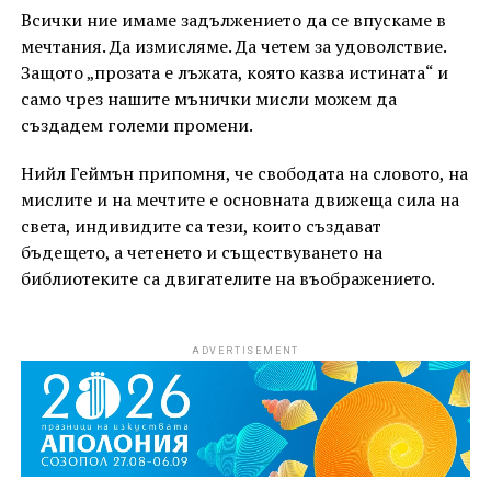
Всички ние имаме задължението да се впускаме в
мечтания. Да измисляме. Да четем за удоволствие.
Защото „прозата е лъжата, която казва истината“ и
само чрез нашите мънички мисли можем да
създадем големи промени.
Нийл Геймън припомня, че свободата на словото, на
мислите и на мечтите е основната движеща сила на
света, индивидите са тези, които създават
бъдещето, а четенето и съществуването на
библиотеките са двигателите на въображението.
ADVERTISEMENT