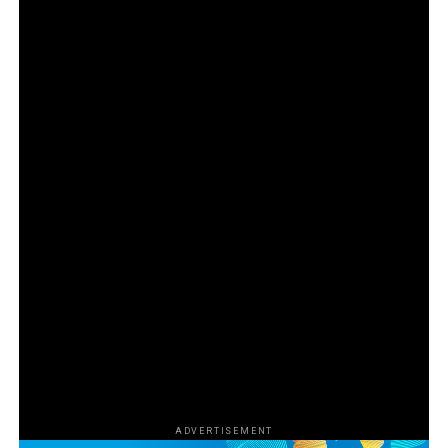
служители на зоопаркове; развъдчици на змии и
разследващият журналист Стив Чао.
HBO Documentary Films представя „Божиите
чудовища“, продукция на Goode Films и A24 в
партньорство с Central Pictures. Режисьор на
поредицата е Ерик Гуд, а изпълнителни продуценти
са Джереми Макбрайд, Ерик Гуд, Хари Го, Емили
Озбърн, Никол Стот, Роналд Бронстийн, Ели Буш,
Джош Сафди и Кевин Турен. Коизпълнителни
продуценти са Харисън Крайс и Мариса Торес
Ериксън. Продуценти са Том Петерсен, Джеймс Лиу,
Лиса Ривера, Кали Барлоу, Чарлз Дивак, Ейдриън
Гитс и Даниел Джонсън. За HBO изпълнителни
продуценти са Нанси Ейбрахам, Лиса Хелър и Тина
Нгуен.
ADVERTISEMENT