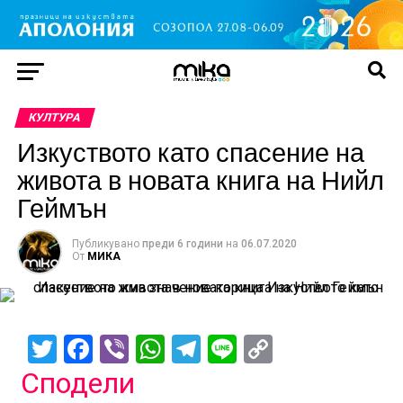
КУЛТУРА
Изкуството като спасение на
живота в новата книга на Нийл
Геймън
Публикувано
преди 6 години
на
06.07.2020
От
МИКА
Twitter
Facebook
Viber
WhatsApp
Telegram
Line
Copy
Link
Сподели