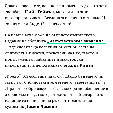
Докато човек чете, всичко се променя. А докато чете
творба на
Нийл Геймън
, може и да открие
отговора за живота, Вселената и всичко останало. И
той няма да бъде 42, а… изкуство!
На пазара вече може да откриете българското
издание на сборника
„Изкуството има значение“
– вдъхновяваща колекция от четири есета на
британския писател, посветени на изкуството и
придружени от забавните и майсторски
илюстрации на неподражаемия
Крис Ридъл.
„Кредо“, „Сглобяване на стол“, „Защо бъдещето ни
зависи от библиотектите, четенето и мечтанията“ и
„Правете добро изкуство“ са своебразно обяснение в
любов към изкуството, а текстовете в българското
издание са изписани на ръка от талантливия
художник
Дамян Дамянов
.