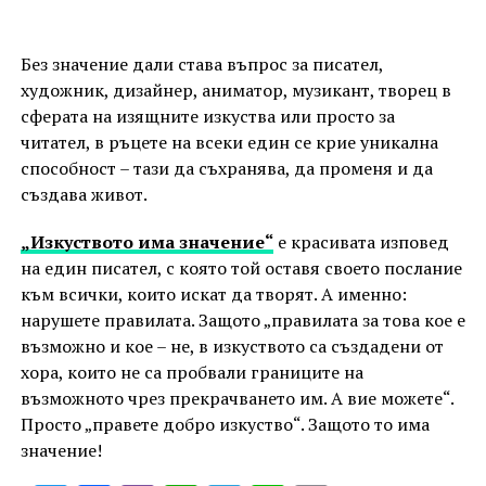
Без значение дали става въпрос за писател,
художник, дизайнер, аниматор, музикант, творец в
сферата на изящните изкуства или просто за
читател, в ръцете на всеки един се крие уникална
способност – тази да съхранява, да променя и да
създава живот.
„Изкуството има значение“
е красивата изповед
на един писател, с която той оставя своето послание
към всички, които искат да творят. А именно:
нарушете правилата. Защото „правилата за това кое е
възможно и кое – не, в изкуството са създадени от
хора, които не са пробвали границите на
възможното чрез прекрачването им. А вие можете“.
Просто „правете добро изкуство“. Защото то има
значение!