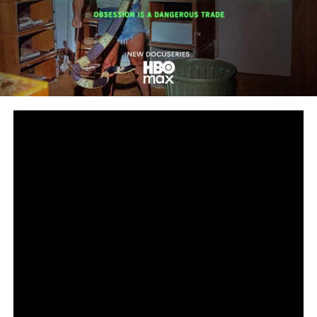
Сподели
снимка: HBO
Дързък поглед към подземния свят на нелегалната
търговия с влечуги за милиарди долари
Петсерийната документална HBO Original поредица
„Божиите чудовища“ от Goode Films, A24 и Central
Pictures, режисирана от номинирания за награда
„Еми®“ Ерик Гуд (HBO Original „Шоу-шимпанзета:
Kогато падне завесата“), вече дебютира в