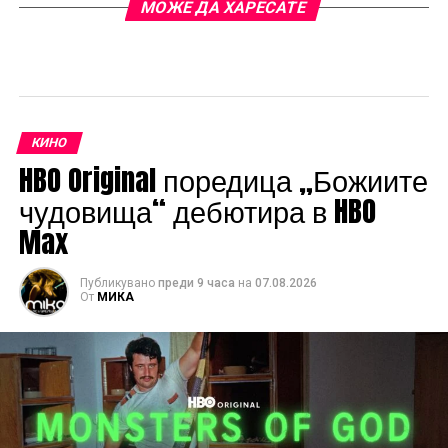
МОЖЕ ДА ХАРЕСАТЕ
КИНО
HBO Original поредица „Божиите
чудовища“ дебютира в HBO
Max
Публикувано
преди 9 часа
на
07.08.2026
От
МИКА