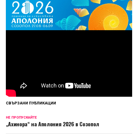
Първи епизод на „Божиите чудовища“ вече е
наличен за стрийминг в HBO Max, а нови
епизоди ще дебютират всеки петък до финала
на 4 септември.
Сподели
СВЪРЗАНИ ПУБЛИКАЦИИ
НЕ ПРОПУСКАЙТЕ
„Ахинора“ на Аполония 2026 в Созопол