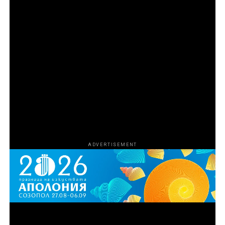
Епизод 2
Търговецът на влечуги от Флорида Рей Ван
Ностранд разширява бизнеса си и го превръща в
част от мрачния свят на контрабандата на
наркотици и оръжия в Маями чрез връзката си с
известния „кокаинов каубой“ Марио Табрауе. С
разрастването на операцията и усложняването на
схемата Агенцията за борба с наркотиците на САЩ
започва да затяга примката около участниците, за да
сложи край на дейността им.
ADVERTISEMENT