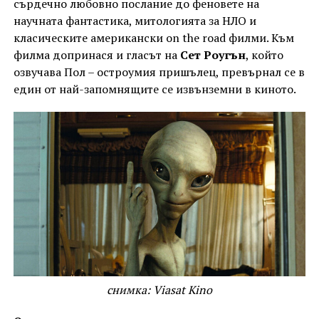
сърдечно любовно послание до феновете на
научната фантастика, митологията за НЛО и
класическите американски on the road филми. Към
филма допринася и гласът на
Сет Роугън
, който
озвучава Пол – остроумия пришълец, превърнал се в
един от най-запомнящите се извънземни в киното.
снимка: Viasat Kino