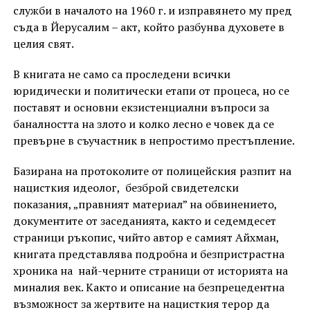
служби в началото на 1960 г. и изправянето му пред
съда в Йерусалим – акт, който разбунва духовете в
целия свят.
В книгата не само са проследени всички
юридически и политически етапи от процеса, но се
поставят и основни екзистенциални въпроси за
баналността на злото и колко лесно е човек да се
превърне в съучастник в непростимо престъпление.
Базирана на протоколите от полицейския разпит на
нацисткия идеолог, безброй свидетелски
показания, „правният материал” на обвинението,
документите от заседанията, както и седемдесет
страници ръкопис, чийто автор е самият Айхман,
книгата представлява подробна и безпристрастна
хроника на най-черните страници от историята на
миналия век. Както и описание на безпрецедентна
възможност за жертвите на нацисткия терор да