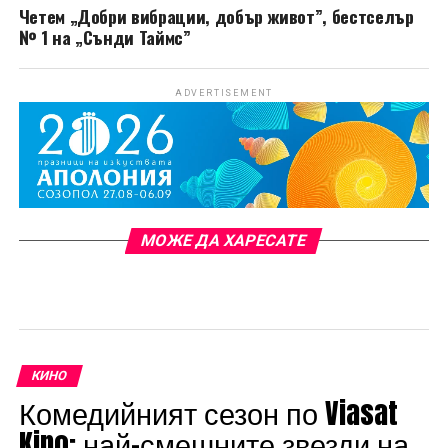
Четем „Добри вибрации, добър живот”, бестселър
№ 1 на „Сънди Таймс”
ADVERTISEMENT
МОЖЕ ДА ХАРЕСАТЕ
КИНО
Комедийният сезон по Viasat
Kino: най-смешните звезди на