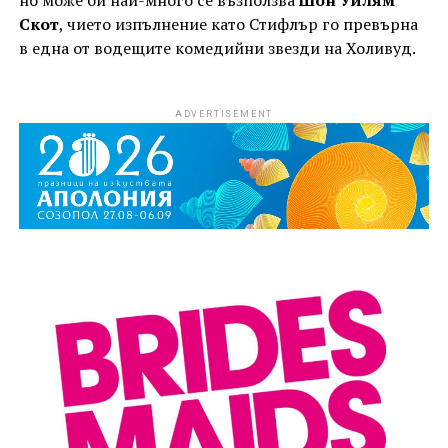
но може би най-много се възползва
Шон Уилям
Скот
, чието изпълнение като Стифлър го превърна
в една от водещите комедийни звезди на Холивуд.
ADVERTISEMENT