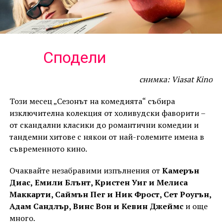
Сподели
снимка: Viasat Kino
Този месец „Сезонът на комедията“ събира
изключителна колекция от холивудски фаворити –
от скандални класики до романтични комедии и
тандемни хитове с някои от най-големите имена в
съвременното кино.
Очаквайте незабравими изпълнения от
Камерън
Диас,
Емили Блънт, Кристен Уиг и Мелиса
Маккарти, Саймън Пег и Ник Фрост, Сет Роугън,
Адам Сандлър, Винс Вон и Кевин Джеймс
и още
много.