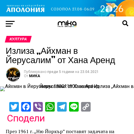
КУЛТУРА
Излиза „Айхман в
Йерусалим” от Хана Аренд
Публикувано
преди 5 години
на
23.04.2021
От
МИКА
Twitter
Facebook
Viber
WhatsApp
Telegram
Line
Copy
Link
Сподели
През 1961 г. „Ню Йоркър” поставят задачата на