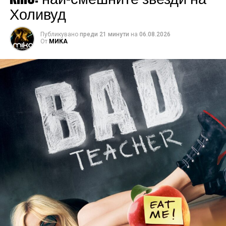
Холивуд
Публикувано
преди 21 минути
на
06.08.2026
От
МИКА