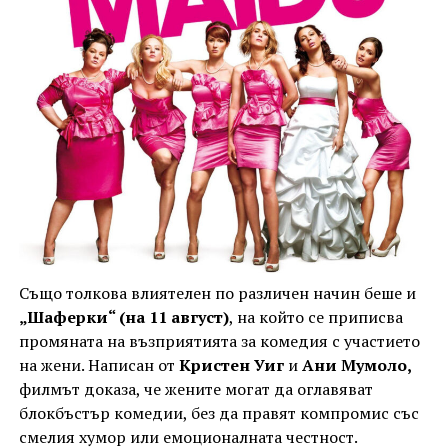
Също толкова влиятелен по различен начин беше и
„Шаферки“ (на 11 август)
, на който се приписва
промяната на възприятията за комедия с участието
на жени. Написан от
Кристен Уиг
и
Ани Мумоло,
филмът доказа, че жените могат да оглавяват
блокбъстър комедии, без да правят компромис със
смелия хумор или емоционалната честност.