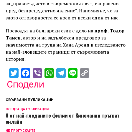
за „правосъдието в съвременния свят, изправено
пред безпрецедентно явление”. Напомняне, че за
злото отговорността се носи от всеки един от нас.
Преводът на български език е дело на
проф. Тодор
Танев
, автор и на задълбочен предговор за
значимостта на труда на Хана Аренд в изследването
на най-зловещите страници от съвременната
история.
Twitter
Facebook
Viber
WhatsApp
Telegram
Line
Copy
Link
Сподели
СВЪРЗАНИ ПУБЛИКАЦИИ
СЛЕДВАЩА ПУБЛИКАЦИЯ
8 от най-гледаните филми от Киномания тръгват
онлайн
НЕ ПРОПУСКАЙТЕ