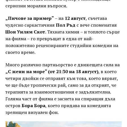
сериозни морални въпроси.
„Пичове за пример“
– на
12 август
, съчетава
чудесно саркастичния
Пол Ръд
с вече споменатия
Шон Уилям Скот
. Тяхната химия – и топлото сърце
на филма – го превръщат в една от най-
положително рецензираните студийни комедии на
своето време.
Много различно партньорство е движещата сила на
„С жени на море“ (от 21:30 на 18 август)
, в което
четири двойки се отправят към това, което вярват,
че ще бъде тропически рай, само за да открият, че
терапията за взаимоотношения е задължителна.
Голяма част от филма е заснета на спиращия дъха
остров
Бора Бора
, което придава на комедията
зрелищен визуален фон.