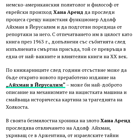
немско-американския политолог и философ от
еврейски произход
Хана Аренд
да проследи
процеса срещу нацисткия функционер Адолф
Айхман в Йерусалим и да подготви поредица от
репортажи за него. С отпечатването им в цялост като
книга през 1963 г., допълнени със събитията след
изпълнената смъртна присъда, той се превръща в
една от най-важните и влиятелни книги на XX век.
По книжарниците след години отсъствие може да
бъде открито новото преработено издание на
„Айхман в Йерусалим“
– може би най-доброто
описание на механизмите на нацистката машина и
смайваща историческа картина за трагедията на
Холкоста.
В своята безмилостна хроника на злото
Хана Аренд
проследява отвличането на Адолф Айхман,
укриващ се в Аржентина, от израелските тайни