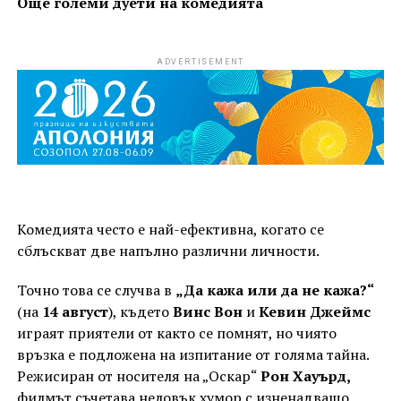
Още големи дуети на комедията
ADVERTISEMENT
Комедията често е най-ефективна, когато се
сблъскват две напълно различни личности.
Точно това се случва в
„Да кажа или да не кажа?“
(на
14 август
), където
Винс Вон
и
Кевин Джеймс
играят приятели от както се помнят, но чиято
връзка е подложена на изпитание от голяма тайна.
Режисиран от носителя на „Оскар“
Рон Хауърд,
филмът съчетава неловък хумор с изненадващо