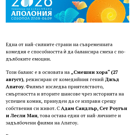
Една от най-силните страни на съвременната
комедия е способността ѝ да балансира смеха с по-
дълбоките емоции.
Този баланс е в основата на
„Смешни хора“ (27
август)
, режисиран от комедийния гений
Джъд
Апатоу
. Филмът изследва приятелството,
смъртността и вторите шансове чрез историята на
успешен комик, принуден да се изправи срещу
собствения си живот. С
Адам Сандлър, Сет Роугън
и Лесли Ман
, това остава един от най-личните и
задълбочени филми на Апатоу.