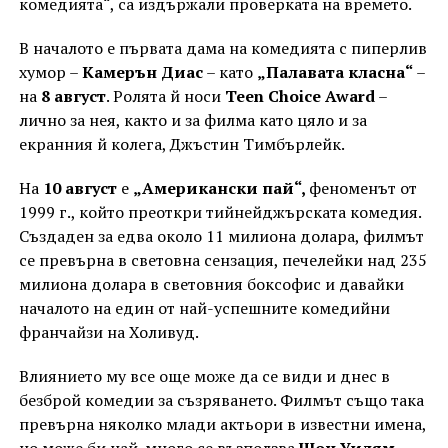
комедията“, са издържали проверката на времето.
В началото е първата дама на комедията с пиперлив
хумор –
Камерън Диас
– като
„Палавата класна“
–
на
8 август
. Ролята й носи
Teen Choice Award
–
лично за нея, както и за филма като цяло и за
екранния й колега, Джъстин Тимбърлейк.
На
10 август
е
„Американски пай“,
феноменът от
1999 г., който преоткри тийнейджърската комедия.
Създаден за едва около 11 милиона долара, филмът
се превърна в световна сензация, печелейки над 235
милиона долара в световния боксофис и давайки
началото на един от най-успешните комедийни
франчайзи на Холивуд.
Влиянието му все още може да се види и днес в
безброй комедии за съзряването. Филмът също така
превърна няколко млади актьори в известни имена,