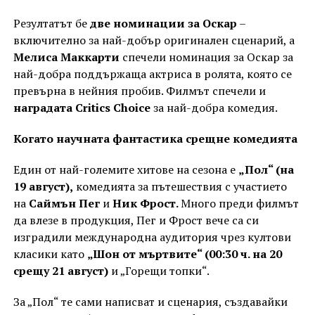
Резултатът бе
две номинации за Оскар
–
включително за най-добър оригинален сценарий, а
Мелиса Маккарти
спечели номинация за Оскар за
най-добра поддържаща актриса
в ролята, която се
превърна в нейния пробив. Филмът спечели и
наградата Critics Choice
за най-добра комедия.
Когато научната фантастика срещне комедията
Един от най-големите хитове на сезона е
„Пол“ (на
19 август),
комедията за пътешествия с участието
на
Саймън Пег
и
Ник Фрост.
Много преди филмът
да влезе в продукция, Пег и Фрост вече са си
изградили международна аудитория чрез култови
класики като
„Шон от мъртвите“ (00:30 ч. на 20
срещу 21 август)
и „Горещи топки“.
За „Пол“ те сами написват и сценария, създавайки