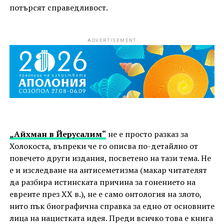
потърсят справедливост.
ADVERTISEMENT
„Айхман в Йерусалим“
не е просто разказ за
Холокоста, въпреки че го описва по-детайлно от
повечето други издания, посветено на тази тема. Не
е и изследване на антисеметизма (макар читателят
да разбира истинската причина за гонението на
евреите през XX в.), не е само онтология на злото,
нито пък биографична справка за едно от основните
лица на нацистката идея. Преди всичко това е книга