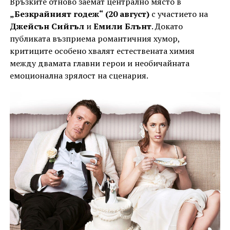
Връзките отново заемат централно място в
„Безкрайният годеж“
(20 август)
с участието на
Джейсън Сийгъл
и
Емили Блънт
. Докато
публиката възприема романтичния хумор,
критиците особено хвалят естествената химия
между двамата главни герои и необичайната
емоционална зрялост на сценария.