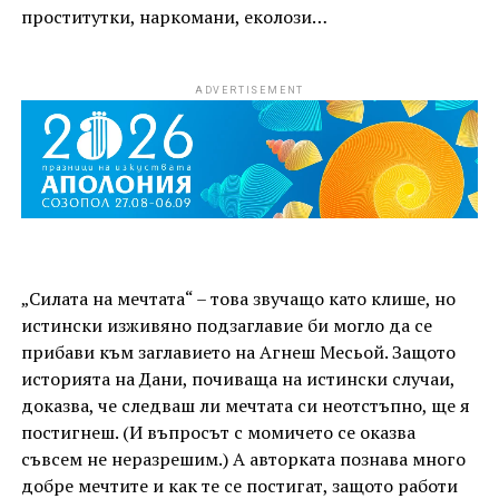
проститутки, наркомани, еколози…
ADVERTISEMENT
„Силата на мечтата“ – това звучащо като клише, но
истински изживяно подзаглавие би могло да се
прибави към заглавието на Агнеш Месьой. Защото
историята на Дани, почиваща на истински случаи,
доказва, че следваш ли мечтата си неотстъпно, ще я
постигнеш. (И въпросът с момичето се оказва
съвсем не неразрешим.) А авторката познава много
добре мечтите и как те се постигат, защото работи