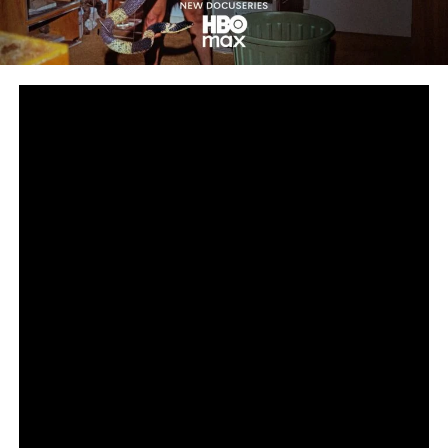
Сподели
снимка: HBO
Дързък поглед към подземния свят на нелегалната
търговия с влечуги за милиарди долари
Петсерийната документална HBO Original поредица
„Божиите чудовища“ от Goode Films, A24 и Central
Pictures, режисирана от номинирания за награда
„Еми®“ Ерик Гуд (HBO Original „Шоу-шимпанзета:
Kогато падне завесата“), вече дебютира в
стрийминг платформата HBO Max. По един нов
епизод ще става наличен всеки петък до финала на
4 септември. Световната премиера на поредицата се