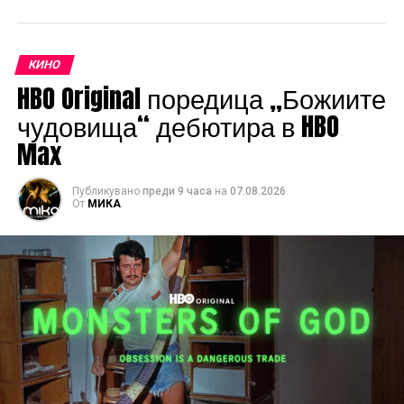
КИНО
HBO Original поредица „Божиите
чудовища“ дебютира в HBO
Max
Публикувано
преди 9 часа
на
07.08.2026
От
МИКА