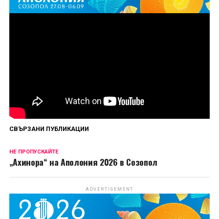
Първи епизод на „Божиите чудовища“ вече е
наличен за стрийминг в HBO Max, а нови
епизоди ще дебютират всеки петък до финала
на 4 септември.
Сподели
СВЪРЗАНИ ПУБЛИКАЦИИ
НЕ ПРОПУСКАЙТЕ
„Ахинора“ на Аполония 2026 в Созопол
ADVERTISEMENT