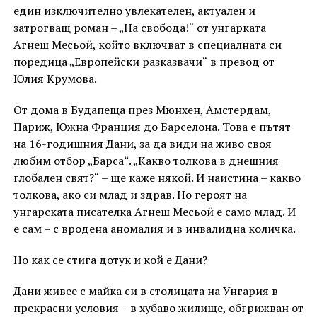
един изключително увлекателен, актуален и
затрогващ роман – „На свобода!“ от унгарката
Агнеш Месьой, който включват в специалната си
поредица „Европейски разказвачи“ в превод от
Юлия Крумова.
От дома в Будапеща през Мюнхен, Амстердам,
Париж, Южна Франция до Барселона. Това е пътят
на 16-годишния Дани, за да види на живо своя
любим отбор „Барса“. „Какво толкова в днешния
глобален свят?“ – ще каже някой. И наистина – какво
толкова, ако си млад и здрав. Но героят на
унгарската писателка Агнеш Месьой е само млад. И
е сам – с вродена аномалия и в инвалидна количка.
Но как се стига дотук и кой е Дани?
Дани живее с майка си в столицата на Унгария в
прекрасни условия – в хубаво жилище, обгрижван от