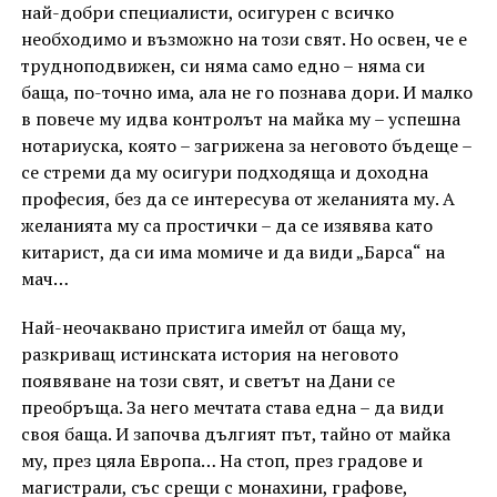
най-добри специалисти, осигурен с всичко
необходимо и възможно на този свят. Но освен, че е
трудноподвижен, си няма само едно – няма си
баща, по-точно има, ала не го познава дори. И малко
в повече му идва контролът на майка му – успешна
нотариуска, която – загрижена за неговото бъдеще –
се стреми да му осигури подходяща и доходна
професия, без да се интересува от желанията му. А
желанията му са простички – да се изявява като
китарист, да си има момиче и да види „Барса“ на
мач…
Най-неочаквано пристига имейл от баща му,
разкриващ истинската история на неговото
появяване на този свят, и светът на Дани се
преобръща. За него мечтата става една – да види
своя баща. И започва дългият път, тайно от майка
му, през цяла Европа… На стоп, през градове и
магистрали, със срещи с монахини, графове,