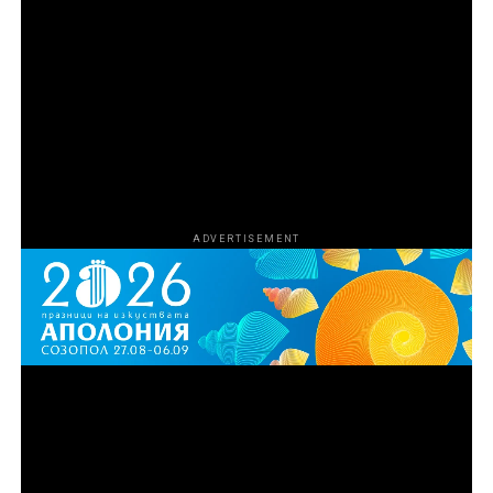
част от мрачния свят на контрабандата на
наркотици и оръжия в Маями чрез връзката си с
известния „кокаинов каубой“ Марио Табрауе. С
разрастването на операцията и усложняването на
схемата Агенцията за борба с наркотиците на САЩ
започва да затяга примката около участниците, за да
сложи край на дейността им.
ADVERTISEMENT
Епизод 3
Синът на Рей, Майк Ван Ностранд, се опитва да