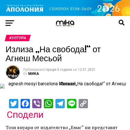
КУЛТУРА
Излиза „На свобода!“ от
Агнеш Месьой
Публикувано
преди 6 години
на
12.01.2021
От
МИКА
Twitter
Facebook
Viber
WhatsApp
Telegram
Line
Copy
Link
Сподели
Този януари от издателство „Емас“ ни представят