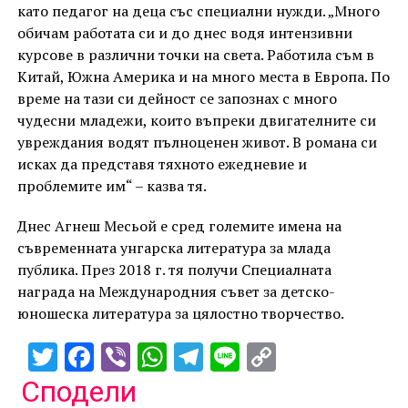
като педагог на деца със специални нужди. „Много
обичам работата си и до днес водя интензивни
курсове в различни точки на света. Работила съм в
Китай, Южна Америка и на много места в Европа. По
време на тази си дейност се запознах с много
чудесни младежи, които въпреки двигателните си
увреждания водят пълноценен живот. В романа си
исках да представя тяхното ежедневие и
проблемите им“ – казва тя.
Днес Агнеш Месьой е сред големите имена на
съвременната унгарска литература за млада
публика. През 2018 г. тя получи Специалната
награда на Международния съвет за детско-
юношеска литература за цялостно творчество.
Twitter
Facebook
Viber
WhatsApp
Telegram
Line
Copy
Link
Сподели