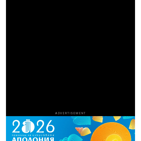
HBO Documentary Films представя „Божиите
чудовища“, продукция на Goode Films и A24 в
партньорство с Central Pictures. Режисьор на
поредицата е Ерик Гуд, а изпълнителни продуценти
са Джереми Макбрайд, Ерик Гуд, Хари Го, Емили
Озбърн, Никол Стот, Роналд Бронстийн, Ели Буш,
Джош Сафди и Кевин Турен. Коизпълнителни
продуценти са Харисън Крайс и Мариса Торес
Ериксън. Продуценти са Том Петерсен, Джеймс Лиу,
Лиса Ривера, Кали Барлоу, Чарлз Дивак, Ейдриън
Гитс и Даниел Джонсън. За HBO изпълнителни
продуценти са Нанси Ейбрахам, Лиса Хелър и Тина
Нгуен.
ADVERTISEMENT