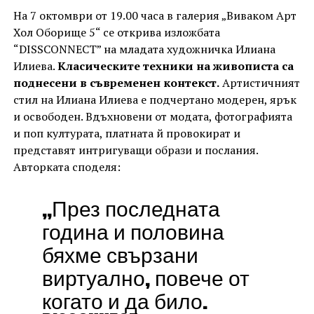
На 7 октомври от 19.00 часа в галерия „Виваком Арт
Хол Оборище 5“ се открива изложбата
“DISSCONNECT” на младата художничка Илиана
Илиева.
Класическите техники на живописта са
поднесени в съвременен контекст.
Артистичният
стил на Илиана Илиева е подчертано модерен, ярък
и освободен. Вдъхновени от модата, фотографията
и поп културата, платната й провокират и
представят интригуващи образи и послания.
Авторката споделя:
„През последната
година и половина
бяхме свързани
виртуално, повече от
когато и да било.