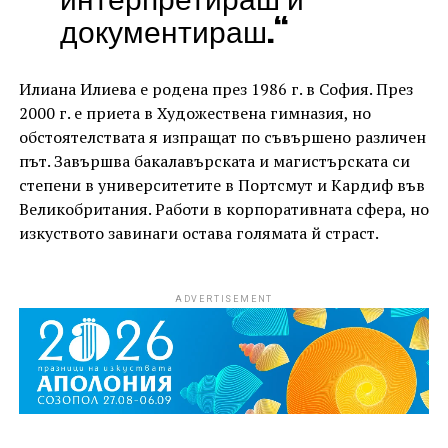
документираш.“
Илиана Илиева е родена през 1986 г. в София. През
2000 г. е приета в Художествена гимназия, но
обстоятелствата я изпращат по съвършено различен
път. Завършва бакалавърската и магистърската си
степени в университетите в Портсмут и Кардиф във
Великобритания. Работи в корпоративната сфера, но
изкуството завинаги остава голямата й страст.
ADVERTISEMENT