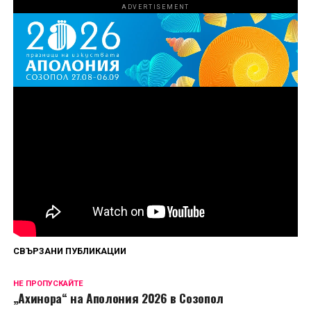
ADVERTISEMENT
Първи епизод на „Божиите чудовища“ вече е
наличен за стрийминг в HBO Max, а нови
епизоди ще дебютират всеки петък до финала
на 4 септември.
Сподели
СВЪРЗАНИ ПУБЛИКАЦИИ
НЕ ПРОПУСКАЙТЕ
„Ахинора“ на Аполония 2026 в Созопол