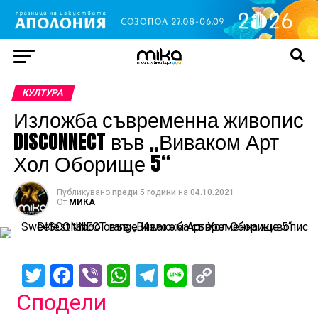
КУЛТУРА
Изложба съвременна живопис
DISCONNECT във „Виваком Арт
Хол Оборище 5“
Публикувано
преди 5 години
на
04.10.2021
От
МИКА
Twitter
Facebook
Viber
WhatsApp
Telegram
Line
Copy
Link
Сподели