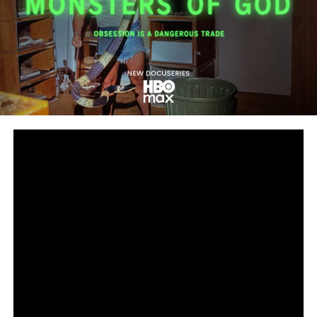
Сподели
снимка: HBO
Дързък поглед към подземния свят на нелегалната
търговия с влечуги за милиарди долари
Петсерийната документална HBO Original поредица
„Божиите чудовища“ от Goode Films, A24 и Central
Pictures, режисирана от номинирания за награда
„Еми®“ Ерик Гуд (HBO Original „Шоу-шимпанзета: