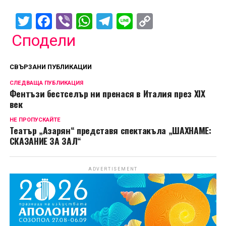
Twitter
Facebook
Viber
WhatsApp
Telegram
Line
Copy
Link
Сподели
СВЪРЗАНИ ПУБЛИКАЦИИ
СЛЕДВАЩА ПУБЛИКАЦИЯ
Фентъзи бестселър ни пренася в Италия през XIX
век
НЕ ПРОПУСКАЙТЕ
Tеатър „Азарян“ представя спектакъла „ШАХНАМЕ:
СКАЗАНИЕ ЗА ЗАЛ“
ADVERTISEMENT