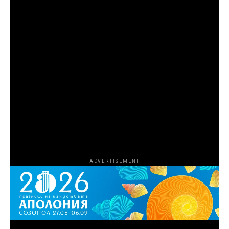
Епизод 2
Търговецът на влечуги от Флорида Рей Ван
Ностранд разширява бизнеса си и го превръща в
част от мрачния свят на контрабандата на
наркотици и оръжия в Маями чрез връзката си с
известния „кокаинов каубой“ Марио Табрауе. С
разрастването на операцията и усложняването на
схемата Агенцията за борба с наркотиците на САЩ
започва да затяга примката около участниците, за да
сложи край на дейността им.
ADVERTISEMENT