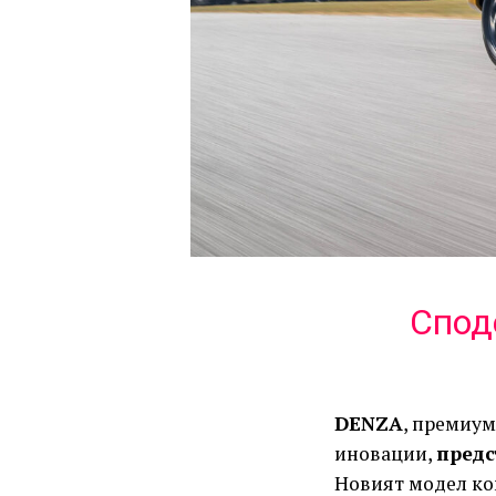
Спод
DENZA
, премиум
иновации,
предс
Новият модел ко