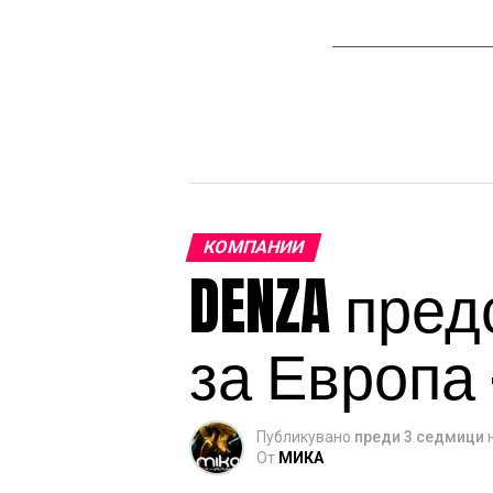
КОМПАНИИ
DENZA пред
за Европа 
Публикувано
преди 3 седмици
От
МИКА