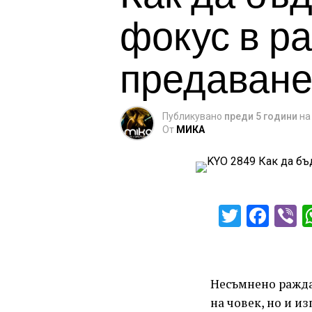
фокус в р
предаване
Публикувано
преди 5 години
на
От
МИКА
Twitter
Fac
V
Несъмнено раждан
на човек, но и и