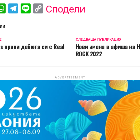
ebook
iber
WhatsApp
Telegram
Line
Copy
Сподели
Link
ИИ
Е
СЛЕДВАЩА ПУБЛИКАЦИЯ
cis прави дебюта си с Real
Нови имена в афиша на H
ROCK 2022
ADVERTISEMENT