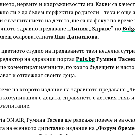
ието, нервите и издръжливостта ни. Какви са качес
но ли е да бъдем перфектни родители – тези и още 
и с възпитанието на детето, ще са на фокус по време
ичното здравно предаване
„Линия „Здраве“
по
Bulg
одещ очарователната
Яна Данаилова
.
 цветното студио на предаването тази неделна сутри
. редактор на здравния портал
Puls.bg
Румяна Тасев
 ще коментират начините, по които бъдещите и наст
тават и отглеждат своите деца.
реме на второто издание на здравното предаване „Ли
 комуникация с децата, справянето с детския гняв 
 възпитание.
ria ON AIR, Румяна Тасева ще разкаже повече и за ос
та на есенното дигитално издание на „
Форум бреме