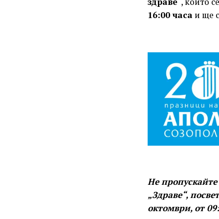
здраве
“, който 
16:00 часа
и ще 
Не пропускайте
„Здраве“, посве
октомври, от 09: