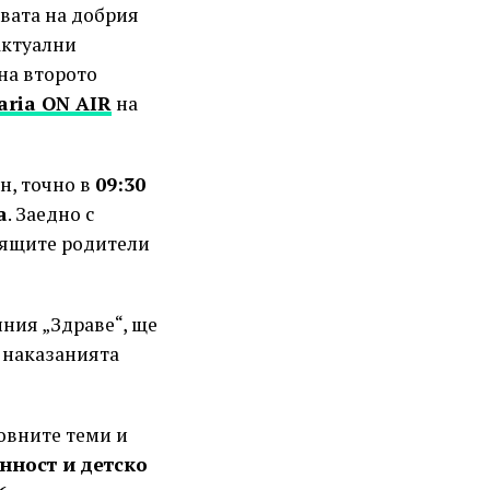
твата на добрия
актуални
 на второто
aria ON AIR
на
н, точно в
09:30
а
. Заедно с
оящите родители
ния „Здраве“, ще
и наказанията
новните теми и
нност и детско