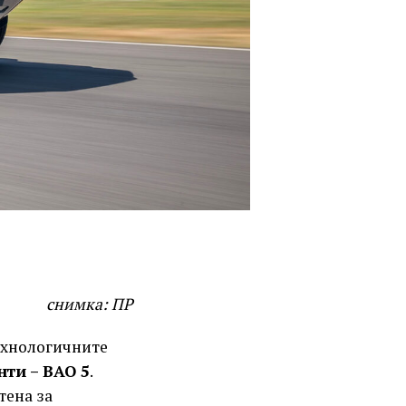
снимка: ПР
ехнологичните
нти – BAO 5
.
тена за