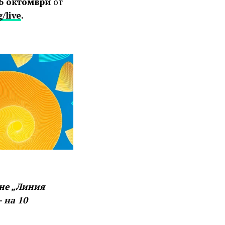
6 октомври
от
g/live
.
не „Линия
 на 10