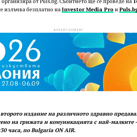
се организира от Puls.bg. Събитието ще се проведе на
1
се излъчва безплатно на
Investor Media Pro
и
Puls.b
ADVERTISEMENT
 второто издание на различното здравно предава
тено на грижата и комуникацията с най-малките –
30 часа, по Bulgaria ON AIR.