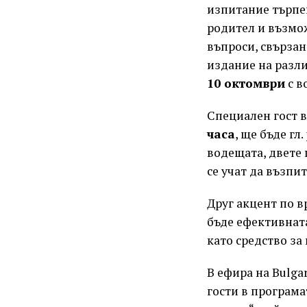
изпитание търпен
родител и възмож
въпроси, свързан
издание на разл
10 октомври
с в
Специален гост в
часа
, ще бъде гл
водещата, двете
се учат да възпи
Друг акцент по в
бъде ефективната
като средство за
В ефира на Bulga
гости в програма