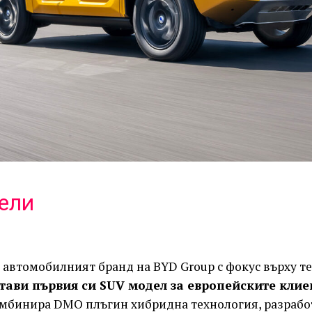
ели
 автомобилният бранд на BYD Group с фокус върху т
тави първия си SUV модел за европейските клие
мбинира DMO плъгин хибридна технология, разрабо