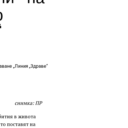
о
“
снимка: ПР
бития в живота
то поставят на