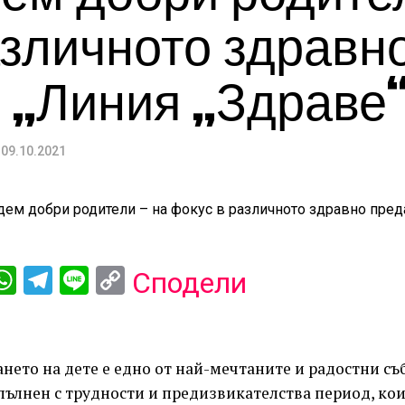
азличното здравн
 „Линия „Здраве
09.10.2021
ebook
iber
WhatsApp
Telegram
Line
Copy
Сподели
Link
ето на дете е едно от най-мечтаните и радостни съ
зпълнен с трудности и предизвикателства период, кои