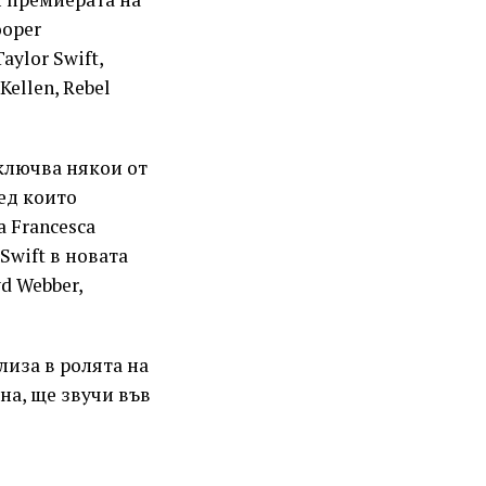
ooper
aylor Swift,
Kellen, Rebel
ключва някои от
ед които
а Francesca
Swift в новата
d Webber,
лиза в ролята на
на, ще звучи във