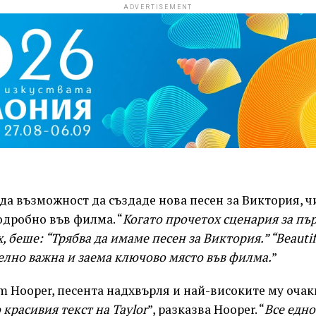
ADVERTISEMENT
да възможност да създаде нова песен за Виктория, ч
одробно във филма. “
Когато прочетох сценария за пър
, беше: “Трябва да имаме песен за Виктория.” “Beautif
лно важна и заема ключово място във филма.
”
m Hooper, песента надхвърля и най-високите му очакв
красивия текст на Taylor
”, разказва Hooper. “
Все едн