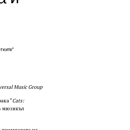
versal Music Group
рака “
Cats:
в мюзикъл
и премиерата на