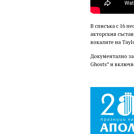
В списъка с 16 пе
акторския състав
вокалите на Taylor
Документално зад
Ghosts” и включв