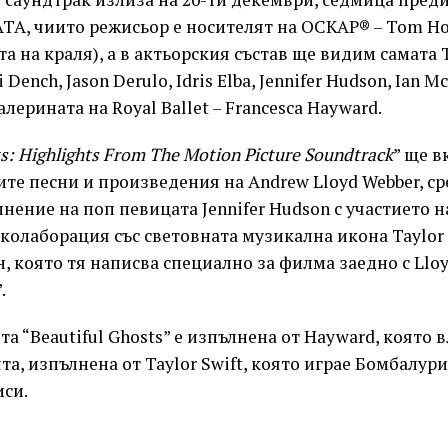
АТА, чиито режисьор е носителят на ОСКАР® – Tom H
а на краля), а в актьорския състав ще видим самата T
 Dench, Jason Derulo, Idris Elba, Jennifer Hudson, Ian Mc
лерината на Royal Ballet – Francesca Hayward.
s: Highlights From The Motion Picture Soundtrack
” ще в
е песни и произведения на Andrew Lloyd Webber, ср
нение на поп певицата Jennifer Hudson с участието н
 колаборация със световната музикална икона Taylor 
, която тя написва специално за филма заедно с Lloy
.
та “Beautiful Ghosts” е изпълнена от Hayward, която в
та, изпълнена от Taylor Swift, която играе Бомбалури
си.