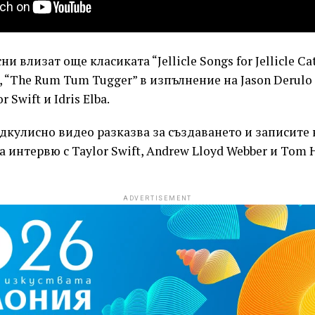
сни влизат още класиката “Jellicle Songs for Jellicle C
, “The Rum Tum Tugger” в изпълнение на Jason Derulo 
 Swift и Idris Elba.
кулисно видео разказва за създаването и записите н
а интервю с Taylor Swift, Andrew Lloyd Webber и Tom 
ADVERTISEMENT