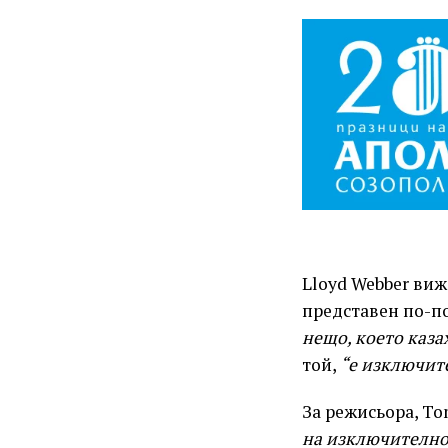
Lloyd Webber виж
представен по-п
нещо, което казах
той,
“е изключите
За режисьора, To
на изключително 