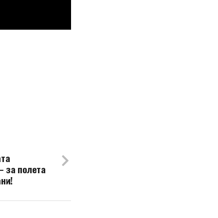
ата
– за полета
ни!