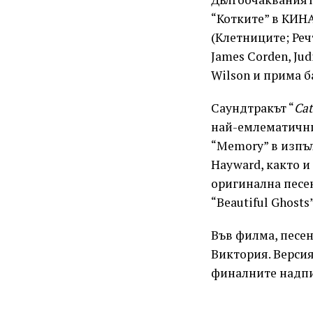
“Котките” в КИН
(Клетниците; Речт
James Corden, Judi
Wilson и прима ба
Саундтракът “
Cat
най-емлематичнит
“Memory” в изпъл
Hayward, както и
оригинална песен
“Beautiful Ghosts”
Във филма, песен
Виктория. Версия
финалните надпи