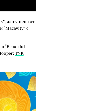
ats”, изпълнена от
и “Macavity” с
а “Beautiful
Hooper:
ТУК
.