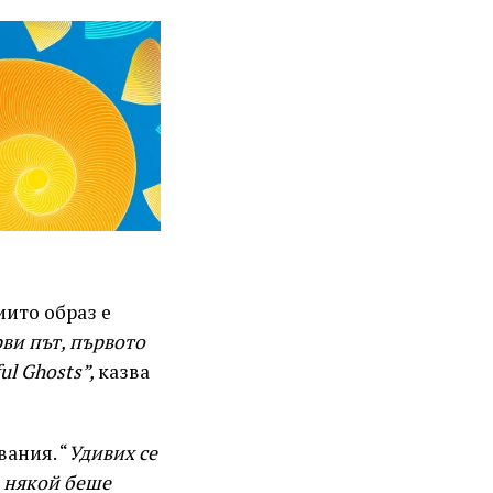
иито образ е
ви път, първото
ul Ghosts”,
казва
ания. “
Удивих се
о някой беше