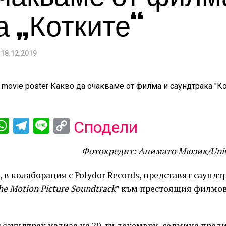
а „Котките“
18.12.2019
ebook
iber
WhatsApp
Telegram
Line
Copy
Сподели
Link
Фотокредит: Анимато Мюзик/
Uni
s, в колаборация с Polydor Records, представят саундт
he Motion Picture Soundtrack
” към престоящия филмо
 саундтрак излиза на 20-ти декември, седмица пред