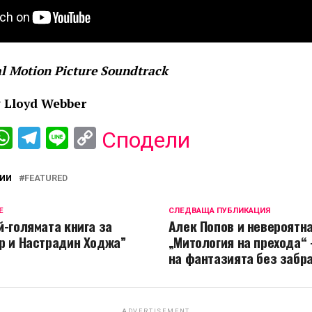
al Motion Picture Soundtrack
 Lloyd Webber
ebook
iber
WhatsApp
Telegram
Line
Copy
Сподели
Link
ИИ
FEATURED
Е
СЛЕДВАЩА ПУБЛИКАЦИЯ
й-голямата книга за
Алек Попов и невероятн
р и Настрадин Ходжа”
„Митология на прехода“ 
на фантазията без забра
ADVERTISEMENT