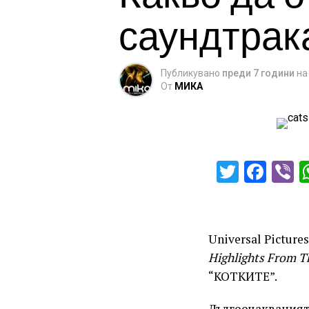
саундтрак
Публикувано
преди 7 години
на
От
МИКА
Twitter
Fac
V
Universal Picture
Highlights From T
“КОТКИТЕ”.
Дългоочакваният