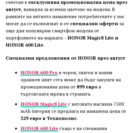
съчетан
с ексклузивна промоционална цена през
август
, валидна за всички цветове на модела. В
рамките на лятното намаление потребителите у нас
могат да се възползват и от
специални оферти
за
още два популярни смартфон модела от
портфолиото на марката –
HONOR Magic8 Lite и
HONOR 600 Lite.
Специални предложения от HONOR през август
HONOR 600 Pro
в черен, златен и новия
оранжев цвят сега може да бъде закупен на
промоционална цена от
899 евро
в
търговската мрежа в страната.
HONOR Magic8 Lite
с неговата масивна 7500
mAh батерия се предлага на намалена цена от
329 евро в Технополис
.
HONOR 600 Lite
също е на специална