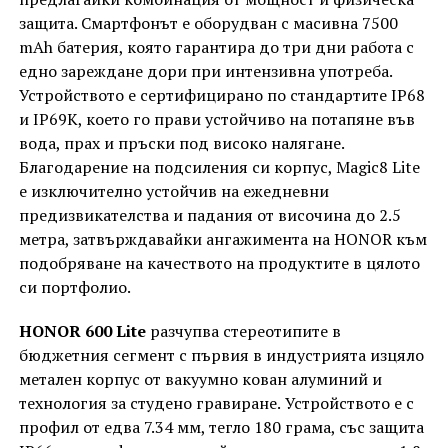
защита. Смартфонът е оборудван с масивна 7500
mAh батерия, която гарантира до три дни работа с
едно зареждане дори при интензивна употреба.
Устройството е сертифицирано по стандартите IP68
и IP69K, което го прави устойчиво на потапяне във
вода, прах и пръски под високо налягане.
Благодарение на подсиления си корпус, Magic8 Lite
е изключително устойчив на ежедневни
предизвикателства и падания от височина до 2.5
метра, затвърждавайки ангажимента на HONOR към
подобряване на качеството на продуктите в цялото
си портфолио.
HONOR 600 Lite
разчупва стереотипите в
бюджетния сегмент с първия в индустрията изцяло
метален корпус от вакуумно кован алуминий и
технология за студено гравиране.
Устройството е с
профил от едва 7.34 мм, тегло 180 грама, със защита