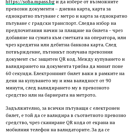
https://sofia.mpass.bg
и да избере от възможните
превозни документи – дневна карта, карта за
еднократно пътуване с метро и карта за еднократно
пътуване с градски транспорт. Следва избор на
предпочитания начин за плащане на билета – чрез
добавяне на сумата към сметката на оператора, или
чрез кредитна или дебитна банкова карта. След
потвърждение, пътникът получава превозния
документ със защитен QR код. Между купуването и
валидирането на документа трябва да минат поне
60 секунди. Електронният билет важи в рамките на
деня на купуването му и има валидност от 90
минути, след валидирането му в превозното
средство или на бариерата на метрото.
Задължително, за всички пътуващи с електронен
билет, е той да се валидира в съответното превозно
средство, чрез сканиране QR кода от екрана на
мобилния телефон на валидаторите. За да се