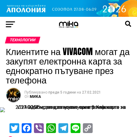
TЕХНОЛОГИИ
Клиентите на VIVACOM могат да
закупят електронна карта за
еднократно пътуване през
телефона
Публикувано
преди 5 години
на
27.02.2021
От
МИКА
Twitter
Facebook
Viber
WhatsApp
Telegram
Line
Copy