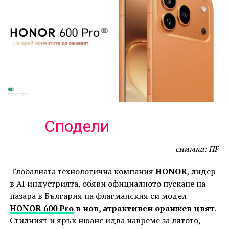
Сподели
снимка: ПР
Глобалната технологична компания
HONOR
, лидер
в AI индустрията, обяви официалното пускане на
пазара в България на флагманския си модел
HONOR 600 Pro
в нов, атрактивен оранжев цвят
.
Стилният и ярък нюанс идва навреме за лятото,