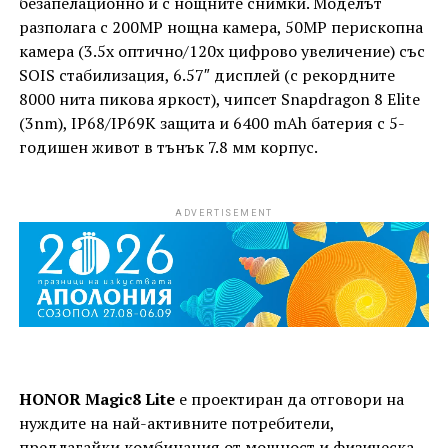
безапелационно и с нощните снимки. Моделът
разполага с 200MP нощна камера, 50MP перископна
камера (3.5x оптично/120x цифрово увеличение) със
SOIS стабилизация, 6.57″ дисплей (с рекордните
8000 нита пикова яркост), чипсет Snapdragon 8 Elite
(3nm), IP68/IP69K защита и 6400 mAh батерия с 5-
годишен живот в тънък 7.8 мм корпус.
ADVERTISEMENT
HONOR Magic8 Lite
е проектиран да отговори на
нуждите на най-активните потребители,
предлагайки комбинация от мощност и физическа