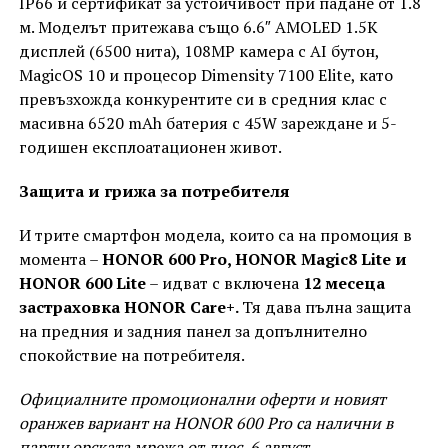
IP66 и сертификат за устойчивост при падане от 1.8
м. Моделът притежава също 6.6″ AMOLED 1.5K
дисплей (6500 нита), 108MP камера с AI бутон,
MagicOS 10 и процесор Dimensity 7100 Elite, като
превъзхожда конкурентите си в средния клас с
масивна 6520 mAh батерия с 45W зареждане и 5-
годишен експлоатационен живот.
Защита и грижа за потребителя
И трите смартфон модела, които са на промоция в
момента –
HONOR 600 Pro, HONOR Magic8 Lite и
HONOR 600 Lite
– идват с включена
12 месеца
застраховка HONOR Care+.
Тя дава пълна защита
на предния и задния панел за допълнително
спокойствие на потребителя.
Официалните промоционални оферти и новият
оранжев вариант на HONOR 600 Pro са налични в
партньорската мрежа от днес, 6 август.