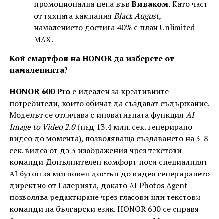
промоционална цена във
Виваком.
Като част
от тяхната кампания
Black August,
намалението достига 40% с план Unlimited
MAX.
Кой смартфон на HONOR да изберете от
намаленията?
HONOR 600 Pro
е идеален за креативните
потребители, които обичат да създават съдържание.
Моделът се отличава с иновативната функция
AI
Image to Video 2.0
(над 13.4 млн. сек. генерирано
видео до момента), позволяваща създаването на 3-8
сек. видеа от до 3 изображения чрез текстови
команди. Допълнителен комфорт носи специалният
AI бутон за мигновен достъп до видео генерирането
директно от Галерията, докато AI Photos Agent
позволява редактиране чрез гласови или текстови
команди на български език. HONOR 600 се справя