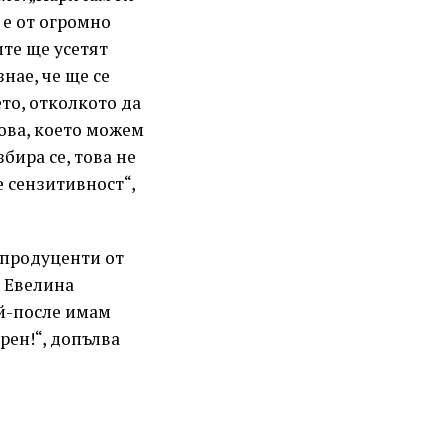
 е от огромно
те ще усетят
знае, че ще се
ето, отколкото да
това, което можем
збира се, това не
е сензитивност“,
 продуценти от
и Евелина
й-после имам
рен!“, допълва