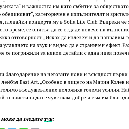
узиката“ и важността им като събитие за обществото
 обединяват“, категоричен е изпълнителят и зрители
, гледайки концерта му в Sofia Life Club. Въпреки че 
ото време, се опитва да се отдаде повече на вълнени
ежка отговорност. „Исках да излезем и да направим 
а улавянето на звук и видео да е страничен ефект. Ра
сме се погрижили за някои детайли с една идея повеч
чи благодарение на неговите нови и всъщност първи
лейбъл East Art. „Особено в лицето на Марин Колев 
с голямо въодушевление положиха големи усилия. На
който наистина да се чувствам добре и съм им благода
 може да гледате
тук
: