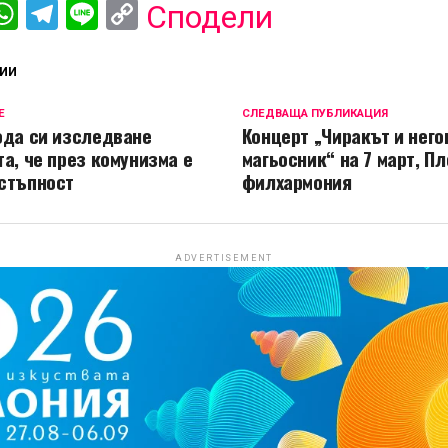
ebook
iber
WhatsApp
Telegram
Line
Copy
Сподели
Link
ИИ
Е
СЛЕДВАЩА ПУБЛИКАЦИЯ
ода си изследване
Концерт „Чиракът и него
та, че през комунизма е
магьосник“ на 7 март, П
стъпност
филхармония
ADVERTISEMENT