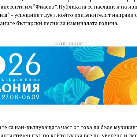
апесента им “Фиаско”. Публиката се наслади и на из
иш“ – успешният дует, който изпълнителят направи с
аните български песни за изминалата година.
ADVERTISEMENT
те са най-вълнуващата част от това да бъде музикан
и артистичен път, по който върви все по-уверено и см