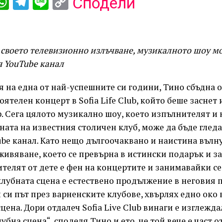
ebook
iber
WhatsApp
Telegram
Line
Copy
Сподели
Link
своето телевизионно излъчване, музикалното шоу мо
я YouTube канал
 на една от най-успешните си години, Тино сбъдна 
ятелен концерт в Sofia Life Club, който беше заснет 
 Сега цялото музикално шоу, което изпълнителят и 
ната на известния столичен клуб, може да бъде глед
be канал. Като нещо дългоочаквано и наистина въл
ивяване, което се превърна в истински подарък и за
телят от дете е фен на концертите и занимавайки се
клубната сцена е естествено продължение в неговия
 си път през варненските клубове, хвърлях едно око 
цена. Дори отдалеч Sofia Live Club винаги е изглежд
убна сцена“, споделя Тино и ето, че той вече е част от