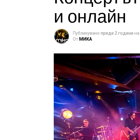
и онлайн
Публикувано
преди 2 години
на
От
МИКА