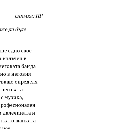
снимка: ПР
же да бъде
още едно свое
и излъчен в
неговата банда
ано в неговия
нуващо определя
 неговата
 с музика,
 професионален
в далечината и
ал като шапката
 нея.