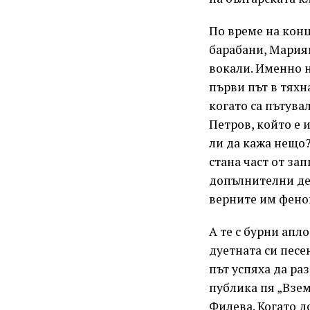
По време на конц
барабани, Мариян
вокали. Именно н
първи път в тяхн
когато са пътува
Петров, който е 
ли да кажа нещо?
стана част от зап
допълнителни дет
верните им фено
А те с бурни апл
дуетната си песе
път успяха да ра
публика пя „Взем
Филева. Когато д