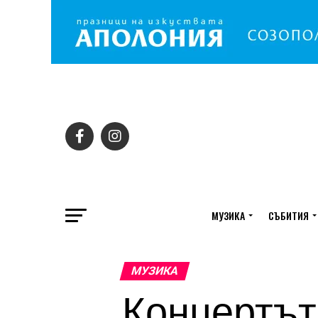
МУЗИКА
СЪБИТИЯ
МУЗИКА
Концертът н