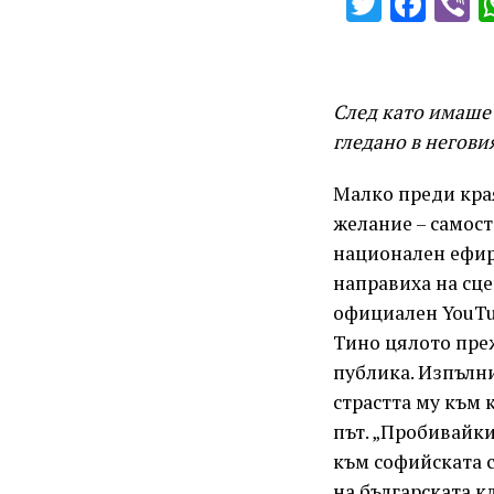
Twitter
Fac
V
След като имаше 
гледано в негови
Малко преди края
желание – самосто
национален ефир.
направиха на сце
официален YouTu
Тино цялото преж
публика. Изпълни
страстта му към 
път. „Пробивайки
към софийската с
на българската кл