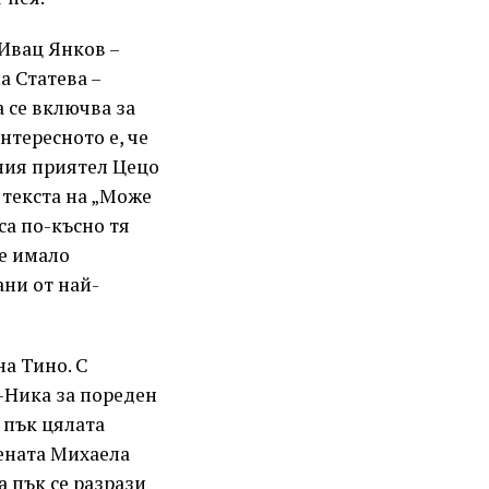
 Ивац Янков –
а Статева –
а се включва за
нтересното е, че
йния приятел Цецо
 текста на „Може
са по-късно тя
 е имало
ани от най-
а Тино. С
-Ника за пореден
 пък цялата
цената Михаела
а пък се разрази