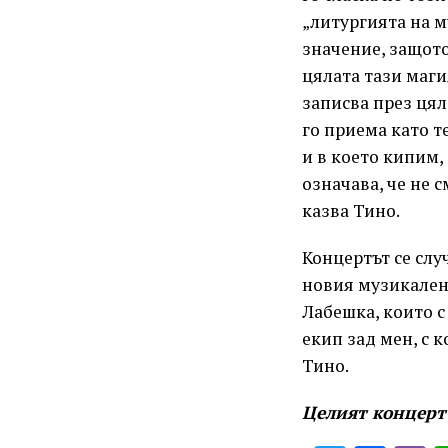
„литургията на м
значение, защото
цялата тази магия
записва през цял
го приема като т
и в което кипим, 
означава, че не 
казва Тино.
Концертът се слу
новия музикален 
Лабешка, които 
екип зад мен, с 
Тино.
Целият концерт