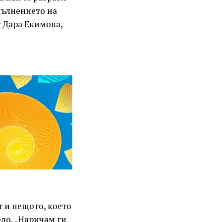
пълнението на
 Дара Екимова,
т и нещото, което
ело. „Наричам ги