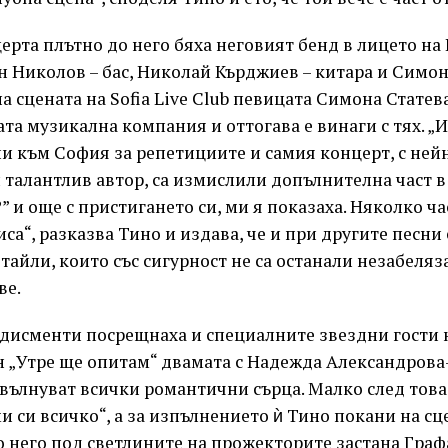
ерта плътно до него бяха неговият бенд в лицето на
 Николов – бас, Николай Кърджиев – китара и Симон
а сцената на Sofia Live Club певицата Симона Статев
ата музикална компания и оттогава е винаги с тях. „И
ли към София за репетициите и самия концерт, с не
и талантлив автор, са измислили допълнителна част в
” и още с пристигането си, ми я показаха. Няколко ча
иса“, разказва Тино и издава, че и при другите песни
айли, които със сигурност не са останали незабеляз
ве.
одисменти посрещнаха и специалните звездни гости н
н „Утре ще опитам“ двамата с Надежда Александрова
звълнуват всички романтични сърца. Малко след това
и си всичко“, а за изпълнението ѝ Тино покани на с
о него под светлините на прожекторите застана Граф