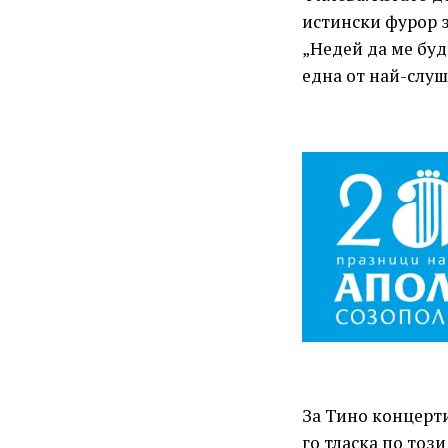
истински фурор з
„Недей да ме буд
една от най-слуш
За Тино концерти
го тласка по тоз