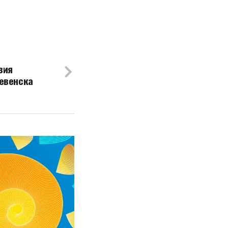
вия
левенска