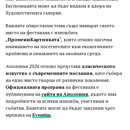
Експозицията може да бъде видяна в двора на
Художествената галерия.
Важните обществени теми също намират своето
място на фестивала с изложбата
„
ПромениКартинката
“, която отново насочва
вниманието на посетителите към екологичните
проблеми и опазването на околната среда.
Аполония 2026
отново представя
класическото
изкуство
и
съвременните послания
, като събира
на едно място творци от различни поколения.
Официалната програма
на фестивала е
публикувана на
сайта на Аполония
, където има
подробности за всички изложби, участници и
събития. Билетите могат да бъдат закупени чрез
мрежата на
Eventim
.