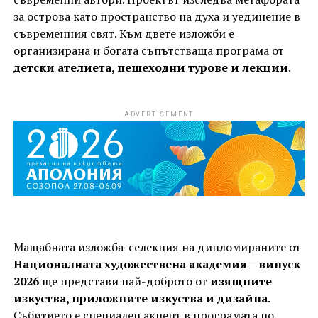
за острова като пространство на духа и уединение в
съвременния свят. Към двете изложби е
организирана и богата съпътстваща програма от
детски ателиета, пешеходни турове и лекции
.
ADVERTISEMENT
Мащабната изложба-селекция на дипломираните от
Националната художествена академия – випуск
2026
ще представи най-доброто от
изящните
изкуства, приложните изкуства и дизайна
.
Събитието е специален акцент в програмата по