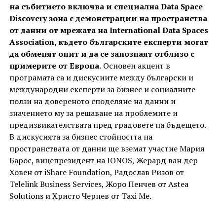
на събитието включва и специална Data Space
Discovery зона с демонстрации на пространства
от данни от мрежата на International Data Spaces
Association, където българските експерти могат
да обменят опит и да се запознаят отблизо с
примерите от Европа.
Основен акцент в
програмата са и дискусиите между български и
международни експерти за бизнес и социалните
ползи на довереното споделяне на данни и
значението му за решаване на проблемите и
предизвикателствата пред градовете на бъдещето.
В дискусията за бизнес стойността на
пространствата от данни ще вземат участие Мария
Барос, вицепрезидент на IONOS, Жерард ван дер
Ховен от iShare Foundation, Радослав Ризов от
Telelink Business Services, Жоро Пенчев от Astea
Solutions и Христо Чернев от Taxi Mе.