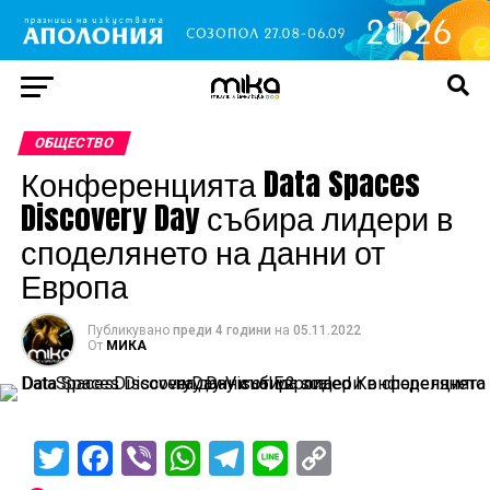
ОБЩЕСТВО
Конференцията Data Spaces
Discovery Day събира лидери в
споделянето на данни от
Европа
Публикувано
преди 4 години
на
05.11.2022
От
МИКА
Twitter
Facebook
Viber
WhatsApp
Telegram
Line
Copy