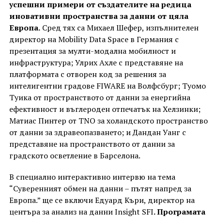
успешни примери от създателите на редица
иновативни пространства за данни от цяла
Европа.
Сред тях са Михаел Шефер, изпълнителен
директор на Mobility Data Space в Германия с
презентация за мулти-модална мобилност и
инфраструктура; Улрих Ахле с представяне на
платформата с отворен код за решения за
интелигентни градове FIWARE на Волфсбург; Туомо
Туика от пространството от данни за енергийна
ефективност и въглероден отпечатък на Хелзинки;
Матиас Пинтер от TNO за холандското пространство
oт данни за здравеопазването; и Дандан Уанг с
представяне на пространството от данни за
градското осветление в Барселона.
В специално интерактивно интервю на тема
“Суверенният обмен на данни – пътят напред за
Европа.” ще се включи Едуард Къри, директор на
центъра за анализ на данни Insight SFI
.
Програмата