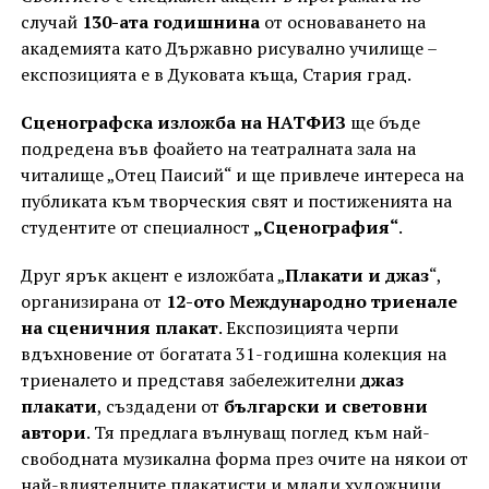
случай
130-ата годишнина
от основаването на
академията като Държавно рисувално училище –
експозицията е в Дуковата къща, Стария град.
Сценографска изложба на НАТФИЗ
ще бъде
подредена във фоайето на театралната зала на
читалище „Отец Паисий“ и ще привлече интереса на
публиката към творческия свят и постиженията на
студентите от специалност
„Сценография“
.
Друг ярък акцент е изложбата „
Плакати и джаз
“,
организирана от
12-ото Международно триенале
на сценичния плакат
. Експозицията черпи
вдъхновение от богатата 31-годишна колекция на
триеналето и представя забележителни
джаз
плакати
, създадени от
български и световни
автори
. Тя предлага вълнуващ поглед към най-
свободната музикална форма през очите на някои от
най-влиятелните плакатисти и млади художници.