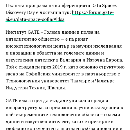
Пълната програма на конференцията Data Spaces
Discovery Day е достъпна тук:
https://forum.gate-
ai.eu/data-space-sofia/#idsa
Институт GATE – Големи данни в полза на
интелигентно общество — е първият
високотехнологичен център за научни изследвания
и иновации в областта на големите данни и
изкуствения интелект в България и Източна Европа.
Той е създаден през 2019 г. като основно структурно
звено на Софийския университет в партньорство с
Технологичния университет Чалмърс и Чалмърс
Индустри Техник, Швеция.
GATE има за цел да създаде уникална среда и
инфраструктура за приложни научни изследвания в
най-съвременните технологични области – големи
данни и изкуствен интелект, като се превърне в
глобално конкурентен дигитален хъб за иновации и