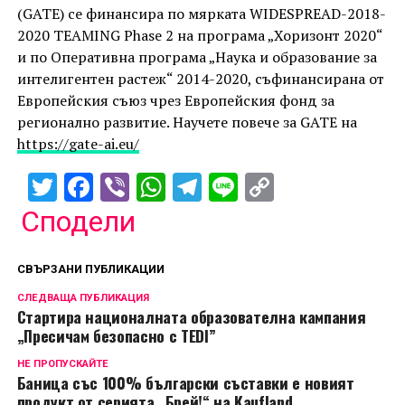
(GATE) се финансира по мярката WIDESPREAD-2018-
2020 TEAMING Phase 2 на програма „Хоризонт 2020“
и по Оперативна програма „Наука и образование за
интелигентен растеж“ 2014-2020, съфинансирана от
Европейския съюз чрез Европейския фонд за
регионално развитие. Научете повече за GATE на
https://gate-ai.eu/
Twitter
Facebook
Viber
WhatsApp
Telegram
Line
Copy
Link
Сподели
СВЪРЗАНИ ПУБЛИКАЦИИ
СЛЕДВАЩА ПУБЛИКАЦИЯ
Стартира националната образователна кампания
„Пресичам безопасно с TEDI”
НЕ ПРОПУСКАЙТЕ
Баница със 100% български съставки е новият
продукт от серията „Брей!“ на Kaufland