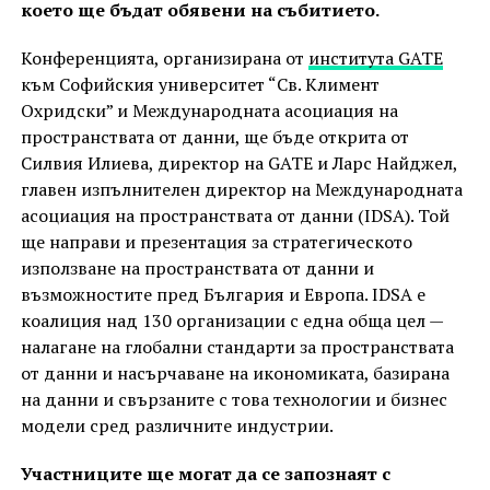
което ще бъдат обявени на събитието.
Конференцията, организирана от
института GATE
към Софийския университет “Св. Климент
Охридски” и Международната асоциация на
пространствата от данни, ще бъде открита от
Силвия Илиева, директор на GATE и Ларс Найджел,
главен изпълнителен директор на Международната
асоциация на пространствата от данни (IDSA). Той
ще направи и презентация за стратегическото
използване на пространствата от данни и
възможностите пред България и Европа. IDSA e
коалиция над 130 организации с една обща цел —
налагане на глобални стандарти за пространствата
от данни и насърчаване на икономиката, базирана
на данни и свързаните с това технологии и бизнес
модели сред различните индустрии.
Участниците ще могат да се запознаят с