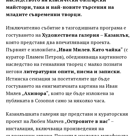
майстори, така и най-новите търсения на
младите съвременни творци.
Изключително събитие в тазгодишната програма е
гостуването на
Художествена галерия – Казанлък
,
която представя два впечатляващи проекта.
Първият е изложбата „
Иван Милев. Като чайка
“ (с
куратор Пламен Петров), обединяваща картинното
наследство на гениалния творец с малко познати
негови
литературни опити, писма и записки
.
Истинска сензация за посетителите ще бъде
гостуването на енигматичната картина на Иван
Милев „
Ахинора
“, която ще бъде изложена за
публиката в Созопол само за няколко часа.
Казанлъшката галерия ще представи и кураторския
проект на Любен Малчев „
Островите в нас
“ –
инсталация, включваща произведения на
съвременни автори. Проектът изследва метафората