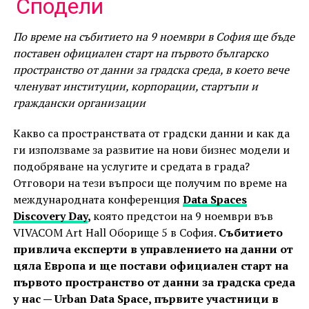
Link
Сподели
По време на събитието на 9 ноември в София ще бъде
поставен официален старт нa първото българско
пространство от данни за градска среда, в което вече
членуват институции, корпорации, стартъпи и
граждански организации
Какво са пространствата от градски данни и как да
ги използваме за развитие на нови бизнес модели и
подобряване на услугите и средата в града?
Отговори на тези въпроси ще получим по време на
международната конференция
Data Spaces
Discovery Day
,
която предстои на 9 ноември във
VIVACOM Art Hall Оборище 5 в София.
Събитието
привлича експерти в управлението на данни от
цяла Европа и ще постави официален старт на
първото пространство от данни за градска среда
у нас — Urban Data Space, първите участници в