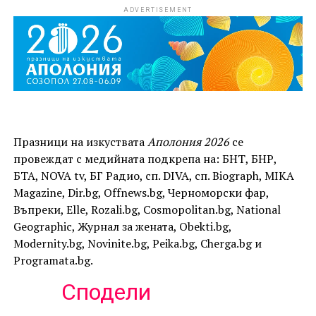
ADVERTISEMENT
Празници на изкуствата
Аполония 2026
се
провеждат с медийната подкрепа на: БНТ, БНР,
БТА, NOVA tv, БГ Радио, сп. DIVA, сп. Biograph, MIKA
Magazine, Dir.bg, Offnews.bg, Черноморски фар,
Въпреки, Elle, Rozali.bg, Cosmopolitan.bg, National
Geographic, Журнал за жената, Obekti.bg,
Modernity.bg, Novinite.bg, Peika.bg, Cherga.bg и
Programata.bg.
Сподели