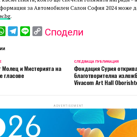
нформация за Автомобилен Салон София 2024 може д
w.bg
.
ebook
iber
WhatsApp
Telegram
Line
Copy
Сподели
Link
ИИ
Е
СЛЕДВАЩА ПУБЛИКАЦИЯ
т Молец и Мистерията на
Фондация Сурия открив
е гласове
благотворителна изложб
Vivacom Art Hall Oborisht
ADVERTISEMENT