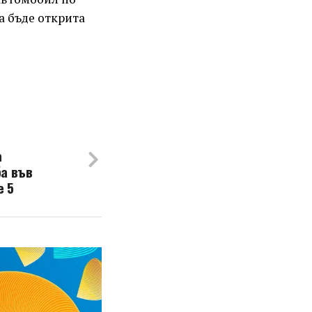
а бъде открита
а
а във
e 5