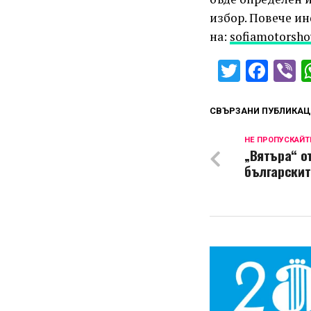
избор. Повече и
на:
sofiamotorsho
Twitter
Fac
V
СВЪРЗАНИ ПУБЛИКАЦ
НЕ ПРОПУСКАЙТ
„Вятъра“ о
българскит