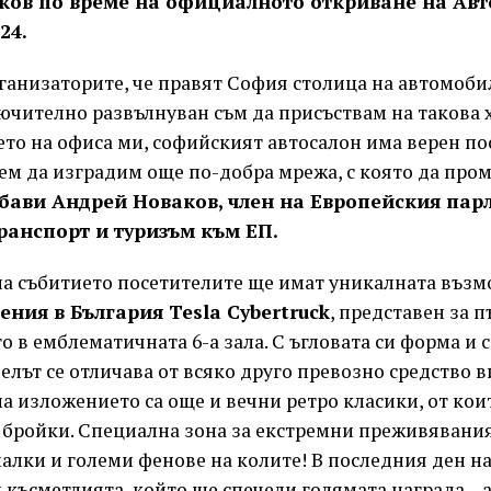
ков по време на официалното откриване на Ав
24.
рганизаторите, че правят София столица на автомоб
чително развълнуван съм да присъствам на такова х
ето на офиса ми, софийският автосалон има верен по
ем да изградим още по-добра мрежа, с която да про
обави Андрей Новаков, член на Европейския пар
ранспорт и туризъм към ЕП.
на събитието посетителите ще имат уникалната възм
ения в България Tesla Cybertruck
, представен за п
 в емблематичната 6-а зала. С ъгловата си форма и 
лът се отличава от всяко друго превозно средство в
а изложението са още и вечни ретро класики, от кои
 бройки. Специална зона за екстремни преживявания
алки и големи фенове на колите! В последния ден н
 късметлията, който ще спечели голямата награда –