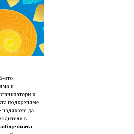
6-ото
ямо и
организатори и
орта подкрепяме
е надяваме да
водители в
съобщенията