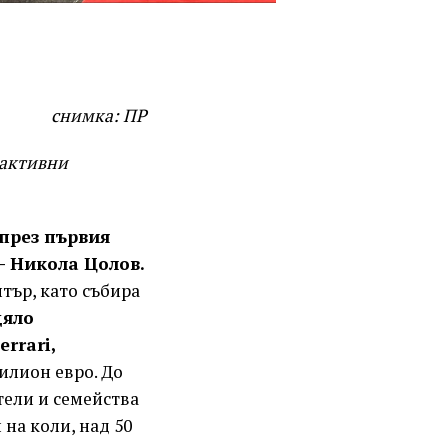
снимка: ПР
рактивни
през първия
– Никола Цолов.
тър, като събира
цяло
errari,
илион евро. До
тели и семейства
 на коли, над 50