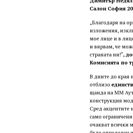
Димитър Недял
Салон София 20
„Благодаря на о
изложения, изклю
мое лице и в лиц
и вярвам, че мож
страната ни!“
, д
Комисията по т
В дните до края 
отблизо
единств
щанда на ММ Ауто
конструкция моде
Сред акцентите н
само ограничени
очакват всички м
бъде определен и