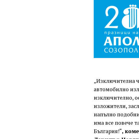
„Изключителна че
автомобилно изл
изключително, ос
изложители, зас
напълно подобни
има все повече т
България!“
, ком