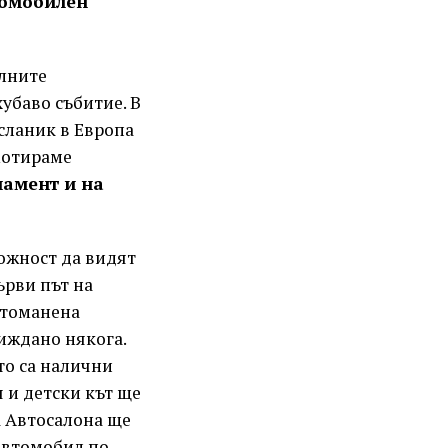
томобилен
илните
убаво събитие. В
сланик в Европа
мотираме
ламент и на
ожност да видят
ърви път на
стоманена
иждано някога.
то са налични
 и детски кът ще
а Автосалона ще
 автомобил по