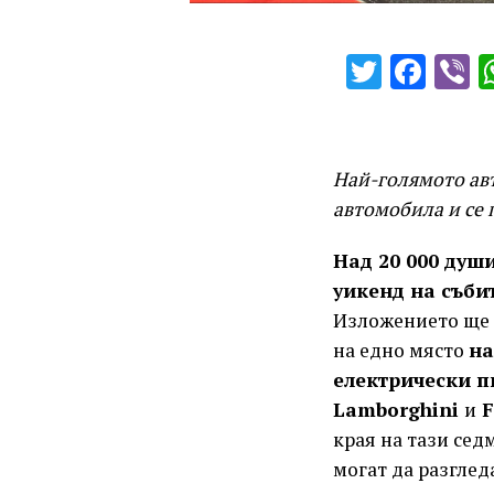
Twitter
Fac
V
Най-голямото ав
автомобила и се 
Над 20 000 душ
уикенд на съби
Изложението ще п
на едно място
на
електрически 
Lamborghini
и
F
края на тази се
могат да разглед