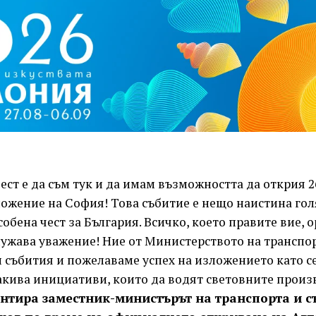
ст е да съм тук и да имам възможността да открия 2
ожение на София! Това събитие е нещо наистина гол
обена чест за България. Всичко, което правите вие, 
лужава уважение! Ние от Министерството на трансп
 събития и пожелаваме успех на изложението като с
акива инициативи, които да водят световните произ
ентира заместник-министърът на транспорта и 