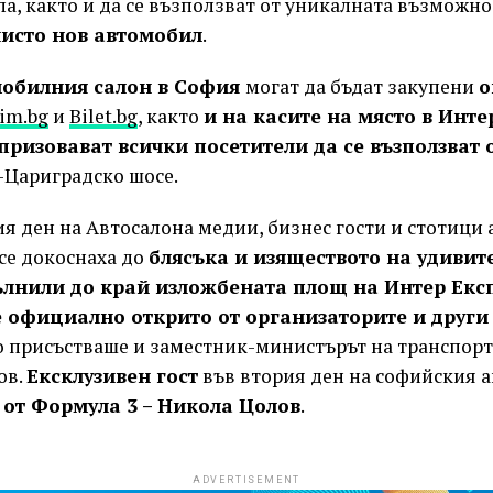
, както и да се възползват от уникалната възможнос
чисто нов автомобил
.
мобилния салон в София
могат да бъдат закупени
о
im.bg
и
Bilet.bg
, както
и на касите на място в Инте
призовават всички посетители да се възползват 
-Цариградско шосе.
я ден на Автосалона медии, бизнес гости и стотици
се докоснаха до
блясъка и изяществото на удивит
ълнили до край изложбената площ на Интер Екс
 официално открито от организаторите и други
то присъстваше и заместник-министърът на транспор
ов.
Ексклузивен гост
във втория ден на софийския а
 от Формула 3 – Никола Цолов
.
ADVERTISEMENT