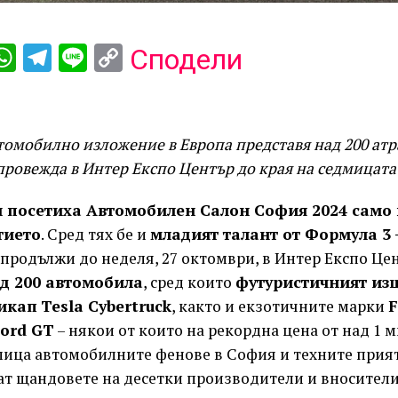
ebook
iber
WhatsApp
Telegram
Line
Copy
Сподели
Link
томобилно изложение в Европа представя над 200 ат
провежда в Интер Експо Център до края на седмицата
и посетиха Автомобилен Салон София 2024 само 
тието
. Сред тях бе и
младият талант от Формула 3 
родължи до неделя, 27 октомври, в Интер Експо Цен
д 200 автомобила
, сред които
футуристичният из
пикап
Tesla Cybertruck
, както и екзотичните марки
F
ord GT
– някои от които на рекордна цена от над 1 м
дмица автомобилните фенове в София и техните прия
ат щандовете на десетки производители и вносители