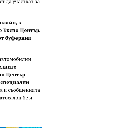
т да участват за
нлайн,
в
р Експо Център.
от буферния
 автомобилни
елните
по Център
.
 специални
та и съобщенията
втосалон бе и