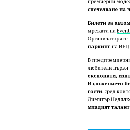
премиерни модела
спечелване на 
Билети за авто
мрежата на
Event
Организаторите
паркинг
на ИЕЦ
В предпремиерни
любители първи 
експонати, изп
Изложението бе
гости
, сред кои
Димитър Недялк
младият талант