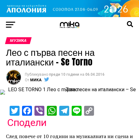
МУЗИКА
Лео с първа песен на
италиански – Se Torno
Публикувано
преди 10 години
на
06.04.2016
От
МИКА
Twitter
Facebook
Viber
WhatsApp
Telegram
Line
Copy
Link
Сподели
След повече от 10 години на музикалната ни сцена и