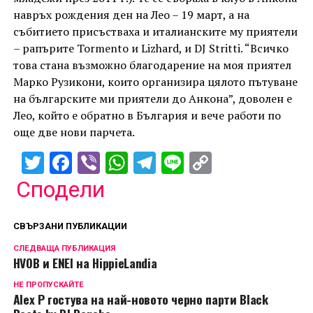
навръх рождения ден на Лео – 19 март, а на
събитието присъстваха и италианските му приятели
– рапърите
Tormento и Lizhard, и DJ Stritti. “Всичко
това стана възможно благодарение на моя приятел
Марко Рузикони, които организира цялото пътуване
на българските ми приятели до Анкона”, доволен е
Лео, който е обратно в България и вече работи по
още две нови парчета.
Twitter
Facebook
Viber
WhatsApp
Telegram
Line
Copy
Link
Сподели
СВЪРЗАНИ ПУБЛИКАЦИИ
СЛЕДВАЩА ПУБЛИКАЦИЯ
HVOB и ENEI на HippieLandia
НЕ ПРОПУСКАЙТЕ
Alex P гостува на най-новото черно парти Black