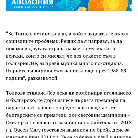
“Se Torno е истински рап, в който акцентът е върху
социалните проблеми. Реших да я направя, за да
покажа и другата страна на моята музика и за
всички, които си мислят, че пея откакто съм в
България. Не, аз правя музика много по-отдавна.
Първите си лирики съм написал още през 1988-89
година”, разказва той.
Толкова отдавна Лео иска да комбинира италианско
и българско, че дори изнесе първата премиера на
парчето в Италия и го представи пред част от
българските си приятели, все световни шампиони –
Скилър и Печенката (шампиони по бийтбокс от 2012
г.), Queen Mary (световен шампион по брейк денс за
младежи през 2011 г.). Те се събраха в клуб в Анкона