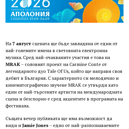
На
7 август
сцената ще бъде завладяна от едни от
най-големите имена в световната електронна
музика. Сред най-очакваните участия е това на
MRAK
– соловият проект на Carmine Conte от
легендарното дуо Tale Of Us, който ще направи своя
дебют в България. С характерното си мелодично и
кинематографично звучене MRAK се утвърди като
един от най-търсените артисти на международната
сцена и безспорно е сред акцентите в програмата на
фестивала.
Същата вечер публиката ще има възможност да
види и
Jamie Jones
– едно от най-разпознаваемите