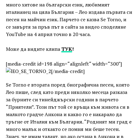
много хитове на български език, любимият
италианец на цяла България – Лео издава първата си
песен на майчин език. Парчето се казва Se Torno, и
се завъртя за пръв път в сайта за видео споделяне
YouTube на 4 април точно в 20 часа.
Може да видите клипа
ТУК
!
[media-credit id=198 align=“alignleft“ width=“300″]
[/media-credit]
Se Torno е втората поред биографична песен, която
Лео пише, след като преди няколко месеца разказа
за бурните си тинейджърски години в парчето
“Приятели”. Този път той се връща към живота си в
малкото градче Анкона и какво го е накарало да
тръгне от Италия към България. “Родният ми град е
много малък и откакто се помня ми беше тесен.
Знаех, че имам талант, но ако остана в Анкона и в