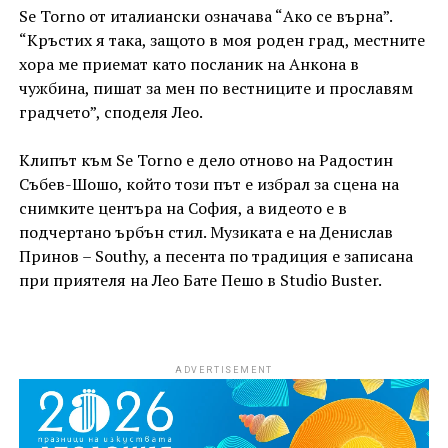
Se Torno от италиански означава “Ако се върна”.
“Кръстих я така, защото в моя роден град, местните
хора ме приемат като посланик на Анкона в
чужбина, пишат за мен по вестниците и прославям
градчето”, споделя Лео.
Клипът към Se Torno е дело отново на Радостин
Събев-Шошо, който този път е избрал за сцена на
снимките центъра на София, а видеото е в
подчертано ърбън стил. Музиката е на Денислав
Принов – Southy, а песента по традиция е записана
при приятеля на Лео Бате Пешо в Studio Buster.
ADVERTISEMENT