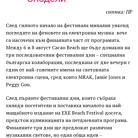
снимка: ПР
След силното начало на фестивала миналия уикенд
погледите на феновете на електронна музика вече
са насочени към финалната част от програмата.
Между 6 и 8 август Cacao Beach ще бъде домакин на
три последователни фестивални дни – специална
българска колаборация, последвана от две вечери с
едни от най-големите имена на световната
електронна сцена, сред които MRAK, Jamie Jones и
Peggy Gou.
След първите фестивални дни, които събраха
хиляди посетители и поставиха началото на най-
мащабното издание на EXE Beach Festival досега,
предстои кулминацията на петдневната програма.
Финалните три дни ще предложат различни
музикални светове, но една обща идея –