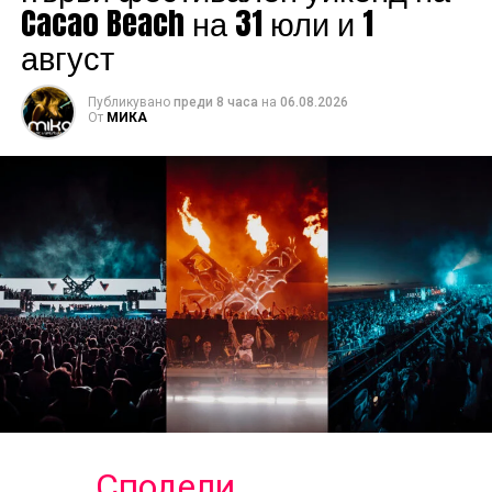
Cacao Beach на 31 юли и 1
август
Публикувано
преди 8 часа
на
06.08.2026
От
МИКА
Сподели