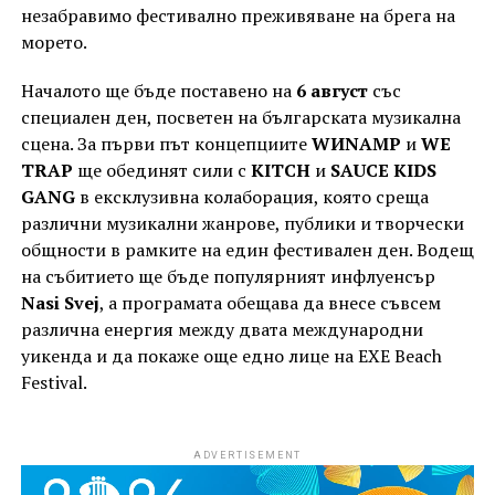
незабравимо фестивално преживяване на брега на
морето.
Началото ще бъде поставено на
6 август
със
специален ден, посветен на българската музикална
сцена. За първи път концепциите
WИNAMP
и
WE
TRAP
ще обединят сили с
KITCH
и
SAUCE KIDS
GANG
в ексклузивна колаборация, която среща
различни музикални жанрове, публики и творчески
общности в рамките на един фестивален ден. Водещ
на събитието ще бъде популярният инфлуенсър
Nasi Svej
, а програмата обещава да внесе съвсем
различна енергия между двата международни
уикенда и да покаже още едно лице на EXE Beach
Festival.
ADVERTISEMENT