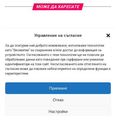
МОЖЕ ДА ХАРЕСАТЕ
Управление на съгласие
За да осигурим най-доброто изживяване, използваме технологии
като "бисквитки" за съхранение и/или достъп до информация за
устройството. Съгласяването с тези технологии ще ни позволи да
обработваме данни като поведение при сърфиране или уникални
идентификатори на този сайт. Несъгласяването или оттеглянето на
съгласие може да повлияе неблагоприятно на определени функции и
характеристики.
Приемане
КОНТАКТИ
СПОДЕЛИ НОВИНА!
ЗА НАС
Отказ
ПОЛИТИКА ЗА ПОВЕРИТЕЛНОСТ
ПОЛИТИКА ЗА БИСКВИТКИ (ЕС)
RSS
Настройки