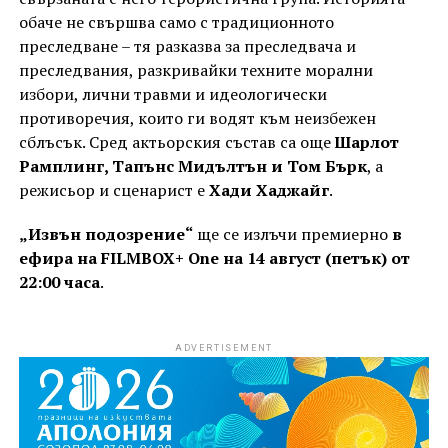
обаче не свършва само с традиционното
преследване – тя разказва за преследвача и
преследвания, разкривайки техните морални
избори, лични травми и идеологически
противоречия, които ги водят към неизбежен
сблъсък. Сред актьорския състав са още
Шарлот
Рамплинг, Тапънс Мидълтън и Том Бърк
, а
режисьор и сценарист е
Хади Хаджайг
.
„Извън подозрение“
ще се излъчи премиерно
в
ефира на FILMBOX+ One на 14 август (петък) от
22:00 часа
.
ADVERTISEMENT