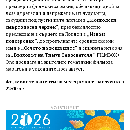
премиерни филмови заглавия, обещаващи двойна
доза адреналин и напрежение. От чудовища,
събудени под пустинните пясъци в
„Монголски
смъртоносен червей“
, през безмилостно
преследване в сърцето на Лондон в
„Извън
подозрение“
, до прокълнатите средновековни
земи в
„Селото на вещиците“
и епичната история
за
„Възходът на Тимур Завоевателя“
, FILMBOX+
One предлага на зрителите тематични филмови
маратони в уикендите през август.
Филмовите акценти за месеца започват точно в
22:00 ч.:
ADVERTISEMENT