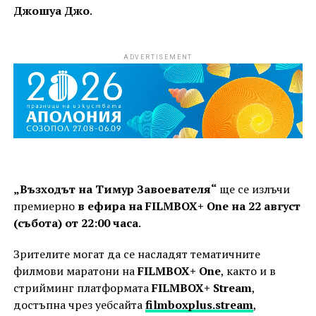
Джошуа Джо
.
ADVERTISEMENT
„Възходът на Тимур Завоевателя“
ще се излъчи
премиерно
в ефира на FILMBOX+ One на 22 август
(събота) от 22:00 часа
.
Зрителите могат да се насладят тематичните
филмови маратони на
FILMBOX+ One
, както и в
стрийминг платформата
FILMBOX+ Stream
,
достъпна чрез уебсайта
filmboxplus.stream
,