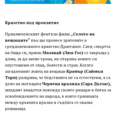
Кралство под проклятие
Приключенският фентъзи филм
„Селото на
вещиците“
пък ще пренесе зрителите в
средновековното кралство Драеганот. След смъртта
на баща си, принц
Малакай (Люк Гос)
се завръща у
дома, за да заеме трона, но открива земите си
опустошени от глад, болести и страх. Когато
загадъчният ловец на вещици
Крамър (Саймън
Торп)
разкрива, че бедствията не са естествени, а са
дело на могъщата
Червена кралица (Сара Дъглас),
младият владетел повежда своите рицари в битка за
освобождението на народа, в която границата
между кръвната връзка и съдбата се оказва
решаваща.