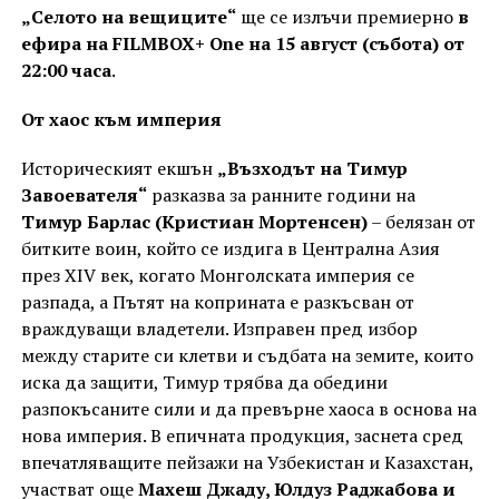
„Селото на вещиците“
ще се излъчи премиерно
в
ефира на FILMBOX+ One на 15 август (събота) от
22:00 часа
.
От хаос към империя
Историческият екшън
„Възходът на Тимур
Завоевателя“
разказва за ранните години на
Тимур Барлас (Кристиан Мортенсен)
– белязан от
битките воин, който се издига в Централна Азия
през XIV век, когато Монголската империя се
разпада, а Пътят на коприната е разкъсван от
враждуващи владетели. Изправен пред избор
между старите си клетви и съдбата на земите, които
иска да защити, Тимур трябва да обедини
разпокъсаните сили и да превърне хаоса в основа на
нова империя. В епичната продукция, заснета сред
впечатляващите пейзажи на Узбекистан и Казахстан,
участват още
Махеш Джаду, Юлдуз Раджабова и