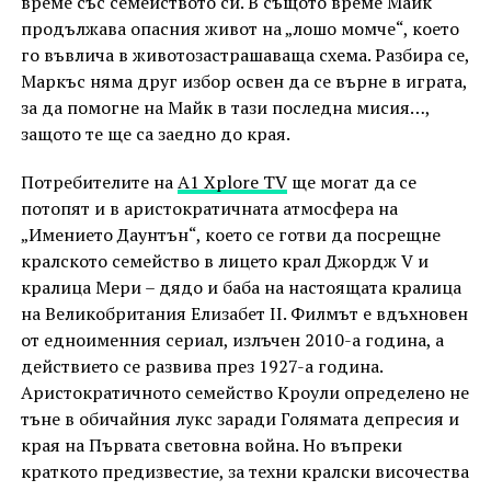
време със семейството си. В същото време Майк
продължава опасния живот на „лошо момче“, което
го въвлича в животозастрашаваща схема. Разбира се,
Маркъс няма друг избор освен да се върне в играта,
за да помогне на Майк в тази последна мисия…,
защото те ще са заедно до края.
Потребителите на
А1 Xplore TV
ще могат да се
потопят и в аристократичната атмосфера на
„Имението Даунтън“, което се готви да посрещне
кралското семейство в лицето крал Джордж V и
кралица Мери – дядо и баба на настоящата кралица
на Великобритания Елизабет II. Филмът е вдъхновен
от едноименния сериал, излъчен 2010-а година, а
действието се развива през 1927-а година.
Аристократичното семейство Кроули определено не
тъне в обичайния лукс заради Голямата депресия и
края на Първата световна война. Но въпреки
краткото предизвестие, за техни кралски височества