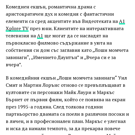
Комедиен екшън, романтична драма с
аристократичен дух и комедия с фантастични
елементи са сред акцентите във Видеотеката на
А1
Xplore TV
през юни. Клиентите на интерактивната
телевизия на
А1
ще могат да се насладят на
първокласно филмово съдържание в уюта на
собствения си дом със заглавия като „Лоши момчета
завинаги“, „Имението Даунтън” и „Вчера си е за
вчера”.
В комедийния екшън „Лоши момчета завинаги“ Уил
Смит и Мартин Лорънс отново се превъплъщават в
култовите си персонажи Майк Лаури и Маркъс
Бърнет от първия филм, който се появява на екран
през 1995-а година. След толкова години
партньорство двамата са поели в различни посоки и
в личен, и в професионален план. Маркъс е улегнал
и иска да намали темпото, за да прекарва повече