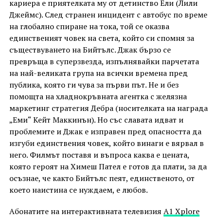
кариера е приятелката му от детинство Ели (Лили
Джеймс). След странен инцидент с автобус по време
на глобално спиране на тока, той се оказва
единственият човек на света, който си спомня за
съществуването на Бийтълс. Джак бързо се
превръща в суперзвезда, изпълнявайки парчетата
на най-великата група на всички времена пред
публика, която ги чува за първи път. Не и без
помощта на хладнокръвната агентка с желязна
маркетинг стратегия Дебра (носителката на награда
„Еми“ Кейт Маккинън). Но със славата идват и
проблемите и Джак е изправен пред опасността да
изгуби единствения човек, който винаги е вярвал в
него. Филмът поставя и въпроса каква е цената,
която героят на Химеш Пател е готов да плати, за да
осъзнае, че както Бийтълс пеят, единственото, от
което наистина се нуждаем, е любов.
Абонатите на интерактивната телевизия
А1 Xplore