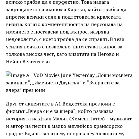
всичко трябва да е перфектно. Това налага
завръщането на иконома Карсън, който трябва да
впрегне всички сили в подготовка за кралската
визита. Когато компетентността на персонала на
имението е поставена под въпрос, назрява
недоволство, с което трябва да се справят. В тези
усилия всичко е позволено, щом става въпрос за
толкова висока чест, като визитата на Негово и
Нейно Величество.
Друг от акцентите в А1 Видеотека през юни е
филмът „Вчера си е за вчера“, който разказва
историята на Джак Малик (Химеш Пател) – музикант
и автор на песни в малко английско крайморско
градче. Единствената му опора в неуспешната му