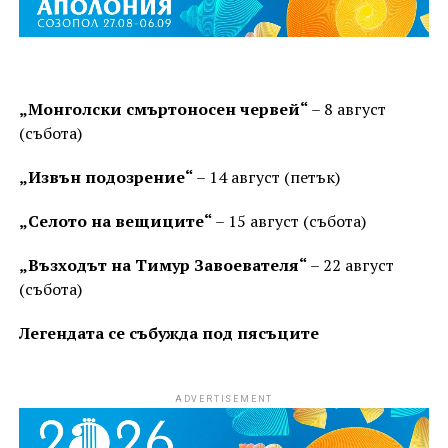
„Монголски смъртоносен червей“
– 8 август
(събота)
„Извън подозрение“
– 14 август (петък)
„Селото на вещиците“
– 15 август (събота)
„Възходът на Тимур Завоевателя“
– 22 август
(събота)
Легендата се събужда под пясъците
ADVERTISEMENT