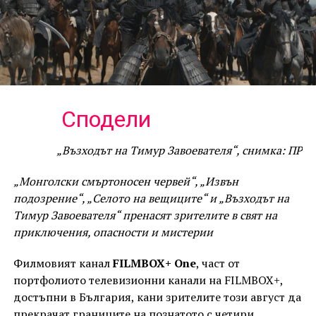
Сподели
„Възходът на Тимур Завоевателя“, снимка: ПР
„Монголски смъртоносен червей“, „Извън
подозрение“, „Селото на вещиците“ и „Възходът на
Тимур Завоевателя“ пренасят зрителите в свят на
приключения, опасности и мистерии
Филмовият канал
FILMBOX+ One
, част от
портфолиото телевизионни канали на FILMBOX+,
достъпни в България, кани зрителите този август да
прекрачат границите на познатото с четири