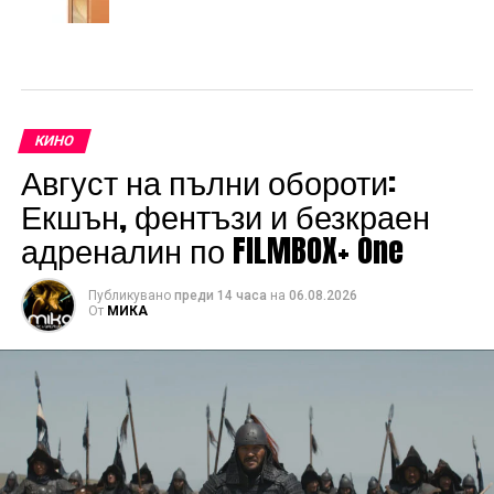
КИНО
Август на пълни обороти:
Екшън, фентъзи и безкраен
адреналин по FILMBOX+ One
Публикувано
преди 14 часа
на
06.08.2026
От
МИКА