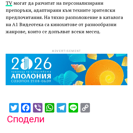
TV
могат да разчитат на персонализирани
препоръки, адаптирани към техните зрителски
предпочитания. На тяхно разположение в каталога
на А1 Видеотека са кинохитове от разнообразни
жанрове, които се допълват всеки месец.
ADVERTISEMENT
Twitter
Facebook
Viber
WhatsApp
Telegram
Line
Copy
Link
Сподели