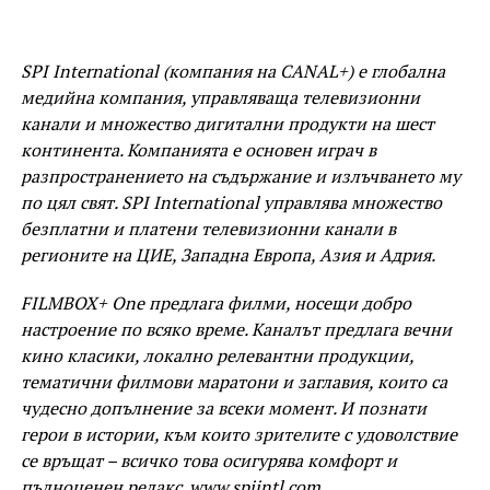
SPI International (компания на CANAL+) е глобална
медийна компания, управляваща телевизионни
канали и множество дигитални продукти на шест
континента. Компанията е основен играч в
разпространението на съдържание и излъчването му
по цял свят. SPI International управлява множество
безплатни и платени телевизионни канали в
регионите на ЦИЕ, Западна Европа, Азия и Адрия.
FILMBOX+ One предлага филми, носещи добро
настроение по всяко време. Каналът предлага вечни
кино класики, локално релевантни продукции,
тематични филмови маратони и заглавия, които са
чудесно допълнение за всеки момент. И познати
герои в истории, към които зрителите с удоволствие
се връщат – всичко това осигурява комфорт и
пълноценен релакс.
www.spiintl.com
.