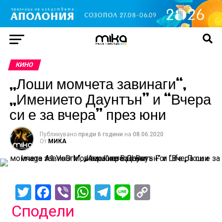
КИНО
„Лоши момчета завинаги“,
„Имението Даунтън” и “Вчера
си е за вчера” през юни
Публикувано
преди 6 години
на
08.06.2020
От
МИКА
Twitter
Facebook
Viber
WhatsApp
Telegram
Line
Copy
Link
Сподели