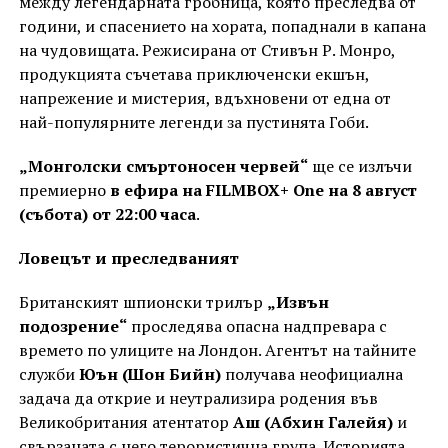
между легендарната гробница, която преследва от
години, и спасението на хората, попаднали в капана
на чудовищата. Режисирана от Стивън Р. Монро,
продукцията съчетава приключенски екшън,
напрежение и мистерия, вдъхновени от една от
най-популярните легенди за пустинята Гоби.
„Монголски смъртоносен червей“
ще се излъчи
премиерно
в ефира на FILMBOX+ One на 8 август
(събота) от 22:00 часа
.
Ловецът и преследваният
Британският шпионски трилър
„Извън
подозрение“
проследява опасна надпревара с
времето по улиците на Лондон. Агентът на тайните
служби
Юън (Шон Бийн)
получава неофициална
задача да открие и неутрализира родения във
Великобритания атентатор
Аш (Абхин Галейя)
и
свързаната с него терористична група. Историята